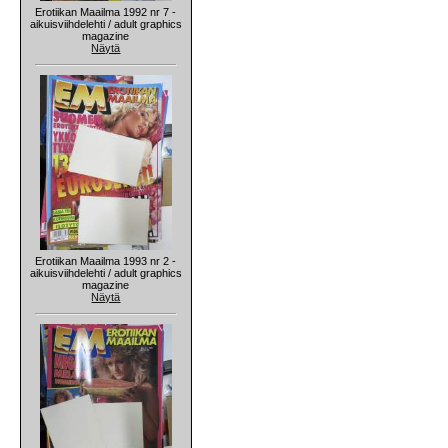
Erotiikan Maailma 1992 nr 7 -
aikuisviihdelehti / adult graphics
magazine
Näytä
Erotiikan Maailma 1993 nr 2 -
aikuisviihdelehti / adult graphics
magazine
Näytä