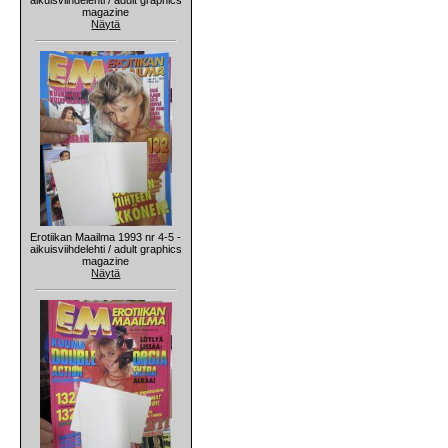
magazine
Näytä
Erotiikan Maailma 1993 nr 4-5 -
aikuisviihdelehti / adult graphics
magazine
Näytä