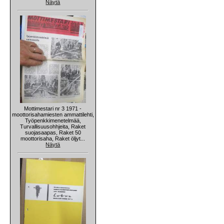
Näytä
Mottimestari nr 3 1971 -
moottorisahamiesten ammattilehti,
Työpenkkimenetelmää,
Turvallisuusohhjeita, Raket
suojasaapas, Raket 50
moottorisaha, Raket öljyt...
Näytä