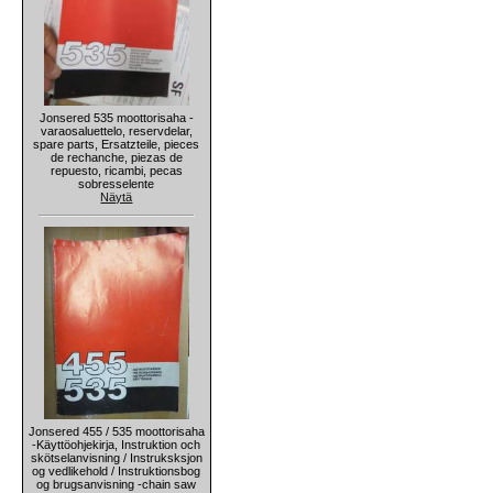
Jonsered 535 moottorisaha -
varaosaluettelo, reservdelar,
spare parts, Ersatzteile, pieces
de rechanche, piezas de
repuesto, ricambi, pecas
sobresselente
Näytä
Jonsered 455 / 535 moottorisaha
-Käyttöohjekirja, Instruktion och
skötselanvisning / Instruksksjon
og vedlikehold / Instruktionsbog
og brugsanvisning -chain saw