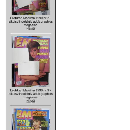
Erotiikan Maailma 1990 nr 2 -
aikuisviihdelehti / adult graphics
magazine
Näytä
Erotiikan Maailma 1990 nr 9 -
aikuisviihdelehti / adult graphics
magazine
Näytä