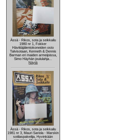
Ässä - Rikos, sota ja seikkailu
1980 nr 1, Fokker
Hävittäjälentokoneiden osto
Talvisotaan, Kenneth & Dennis
Barman eri maiden armeijoissa,
Simo Häyhän joululahja...
Näytä
Ässä - Rikos, sota ja seikkailu
1981 nr 3, Mauri Sariola - Marskin
sotilaspalvelija, Hyvinkään