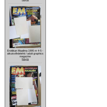
Erotiikan Maailma 1995 nr 4-5 -
aikuisviihdelehti / adult graphics
magazine
Näytä