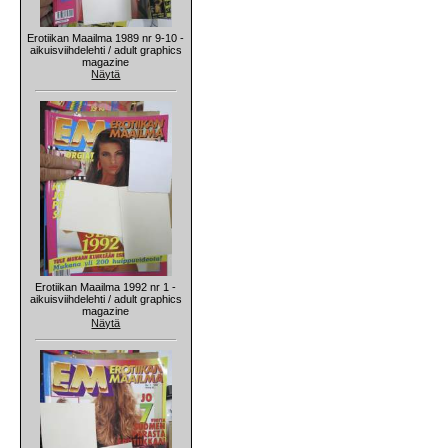
Erotiikan Maailma 1989 nr 9-10 -
aikuisviihdelehti / adult graphics
magazine
Näytä
Erotiikan Maailma 1992 nr 1 -
aikuisviihdelehti / adult graphics
magazine
Näytä