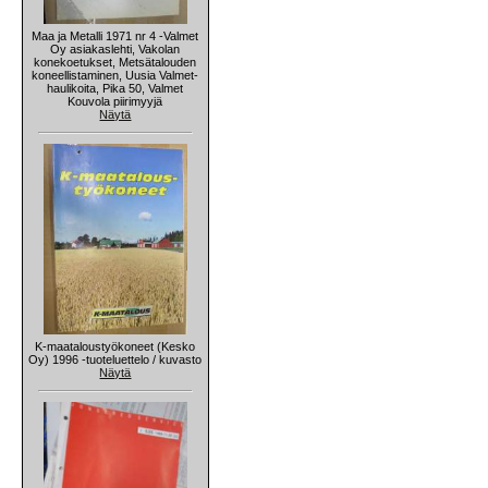
Maa ja Metalli 1971 nr 4 -Valmet
Oy asiakaslehti, Vakolan
konekoetukset, Metsätalouden
koneellistaminen, Uusia Valmet-
haulikoita, Pika 50, Valmet
Kouvola piirimyyjä
Näytä
K-maataloustyökoneet (Kesko
Oy) 1996 -tuoteluettelo / kuvasto
Näytä