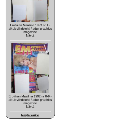
Erotiikan Maailma 1993 nr 1 -
aikuisviihdelehti / adult graphics
magazine
Näytä
Erotiikan Maailma 1992 nr 8-9 -
aikuisviihdelehti / adult graphics
magazine
Näytä
Näytä kaikki