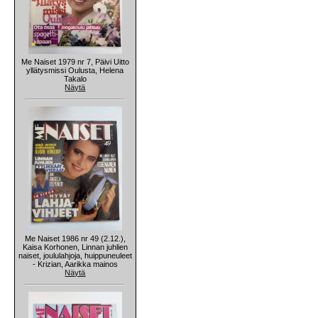
Me Naiset 1979 nr 7, Päivi Uitto
yllätysmissi Oulusta, Helena
Takalo
Näytä
Me Naiset 1986 nr 49 (2.12.),
Kaisa Korhonen, Linnan juhlien
naiset, joululahjoja, huippuneuleet
- Krizian, Aarikka mainos
Näytä