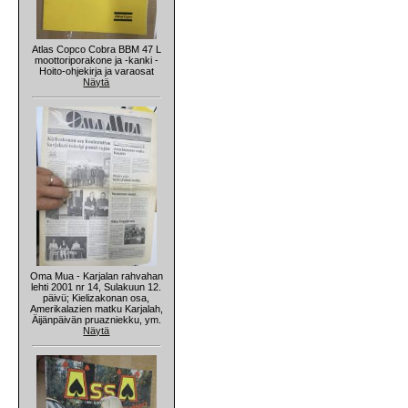
Atlas Copco Cobra BBM 47 L
moottoriporakone ja -kanki -
Hoito-ohjekirja ja varaosat
Näytä
Oma Mua - Karjalan rahvahan
lehti 2001 nr 14, Sulakuun 12.
päivü; Kielizakonan osa,
Amerikalazien matku Karjalah,
Äijänpäivän pruazniekku, ym.
Näytä