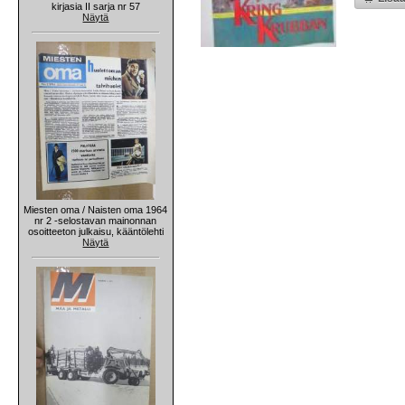
kirjasia II sarja nr 57
Näytä
Miesten oma / Naisten oma 1964
nr 2 -selostavan mainonnan
osoitteeton julkaisu, kääntölehti
Näytä