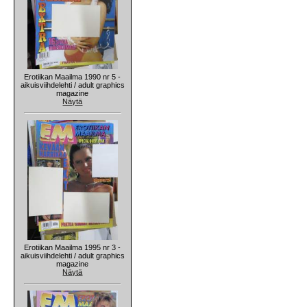
Erotiikan Maailma 1990 nr 5 -
aikuisviihdelehti / adult graphics
magazine
Näytä
Erotiikan Maailma 1995 nr 3 -
aikuisviihdelehti / adult graphics
magazine
Näytä