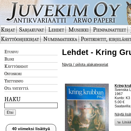
Kirjat
Sarjakuvat
Lehdet
Musiikki
Pienpainatteet
Käyttöohjekirjat
Numismatiikka
Postikortit, kirjelähe
Lehdet - Kring Gr
Etusivu
Blogi
Näytä / piilota alakategoriat
Käyttöehdot
Ostoskori
Yritysinfo
Kring krub
Ota yhteyttä
Svenska L
1967
HAKU
Kunto: K3
5.00 €
Saatavilla:
Näytä lisä
Lisää
40 viimeksi lisättyä