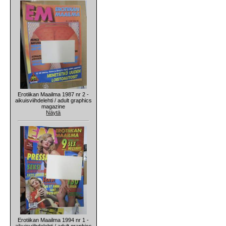
Erotiikan Maailma 1987 nr 2 -
aikuisviihdelehti / adult graphics
magazine
Näytä
Erotiikan Maailma 1994 nr 1 -
aikuisviihdelehti / adult graphics