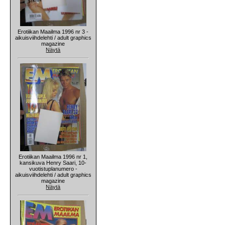
Erotiikan Maailma 1996 nr 3 -
aikuisviihdelehti / adult graphics
magazine
Näytä
Erotiikan Maailma 1996 nr 1,
kansikuva Henry Saari, 10-
vuotistuplanumero -
aikuisviihdelehti / adult graphics
magazine
Näytä