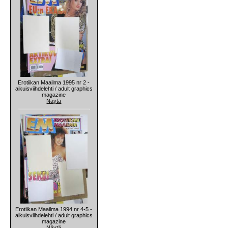
Erotiikan Maailma 1995 nr 2 -
aikuisviihdelehti / adult graphics
magazine
Näytä
Erotiikan Maailma 1994 nr 4-5 -
aikuisviihdelehti / adult graphics
magazine
Näytä