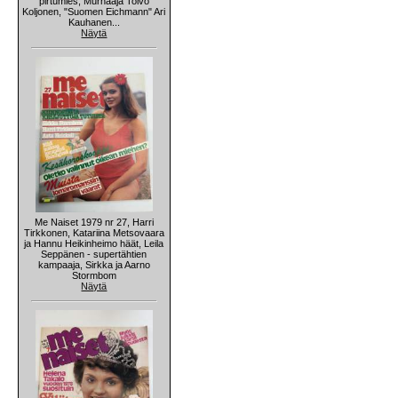
pirtumies, Murhaaja Toivo
Koljonen, "Suomen Eichmann" Ari
Kauhanen...
Näytä
Me Naiset 1979 nr 27, Harri
Tirkkonen, Katariina Metsovaara
ja Hannu Heikinheimo häät, Leila
Seppänen - supertähtien
kampaaja, Sirkka ja Aarno
Stormbom
Näytä