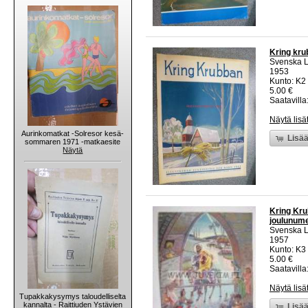
Kring krub
Svenska L
1953
Kunto: K2 
5.00 €
Saatavilla:
Näytä lisä
Aurinkomatkat -Solresor kesä-
Lisää
sommaren 1971 -matkaesite
Näytä
Kring Kru
joulunum
Svenska L
1957
Kunto: K3 
5.00 €
Saatavilla:
Näytä lisä
Tupakkakysymys taloudelliselta
kannalta - Raittiuden Ystävien
Lisää