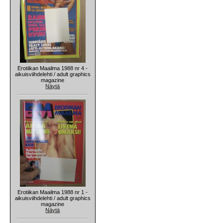
Erotiikan Maailma 1988 nr 4 -
aikuisviihdelehti / adult graphics
magazine
Näytä
Erotiikan Maailma 1988 nr 1 -
aikuisviihdelehti / adult graphics
magazine
Näytä