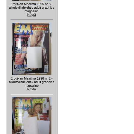
Erotiikan Maailma 1995 nr 8 -
aikuisviihdelehti / adult graphics
magazine
Näytä
Erotiikan Maailma 1996 nr 2 -
aikuisviihdelehti / adult graphics
magazine
Näytä