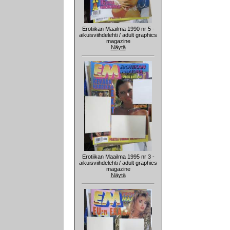
Erotiikan Maailma 1990 nr 5 -
aikuisviihdelehti / adult graphics
magazine
Näytä
Erotiikan Maailma 1995 nr 3 -
aikuisviihdelehti / adult graphics
magazine
Näytä