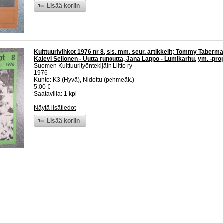
Lisää koriin
Kulttuurivihkot 1976 nr 8, sis. mm. seur. artikkelit; Tommy Taberma
Kalevi Seilonen - Uutta runoutta, Jana Lappo - Lumikarhu, ym. -pr
Suomen Kulttuurityöntekijäin Liitto ry
1976
Kunto: K3 (Hyvä), Nidottu (pehmeäk.)
5.00 €
Saatavilla: 1 kpl
Näytä lisätiedot
Lisää koriin