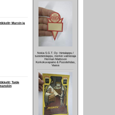
tikkelit; Marxin ja
Nokia S.G.T. Oy -hintalappu /
tuotetietolappu, merkin valmistaja
Herman Mattsson
Korkokuvapaino & Pussitehdas,
Vaasa
tikkelit; Taide
rmanskin