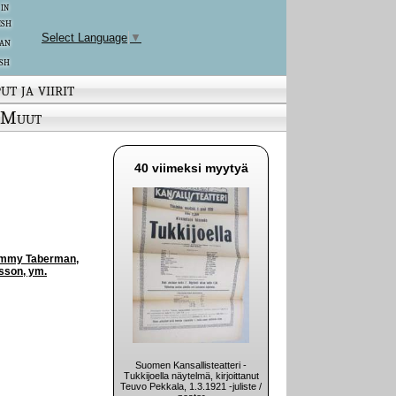
 in
ish
Select Language
▼
an
sh
ut ja viirit
Muut
40 viimeksi myytyä
, Tommy Taberman,
rsson, ym.
Suomen Kansallisteatteri -
Tukkijoella näytelmä, kirjoittanut
Teuvo Pekkala, 1.3.1921 -juliste /