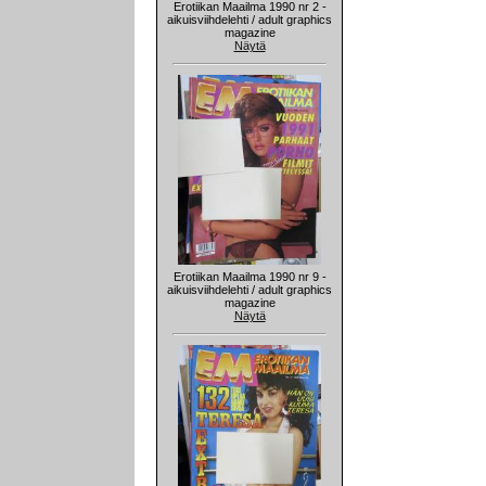
Erotiikan Maailma 1990 nr 2 -
aikuisviihdelehti / adult graphics
magazine
Näytä
Erotiikan Maailma 1990 nr 9 -
aikuisviihdelehti / adult graphics
magazine
Näytä