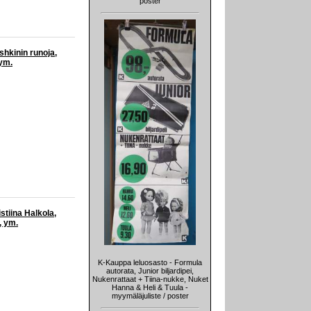
poster
ushkinin runoja,
 ym.
istiina Halkola,
, ym.
K-Kauppa leluosasto - Formula
autorata, Junior biljardipei,
Nukenrattaat + Tiina-nukke, Nuket
Hanna & Heli & Tuula -
myymäläjuliste / poster