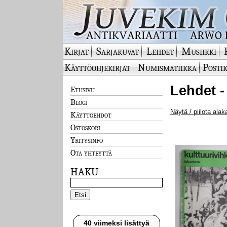
Kirjat
Sarjakuvat
Lehdet
Musiikki
Käyttöohjekirjat
Numismatiikka
Postik
Lehdet -
Etusivu
Blogi
Näytä / piilota alak
Käyttöehdot
Ostoskori
Yritysinfo
Ota yhteyttä
HAKU
40 viimeksi lisättyä