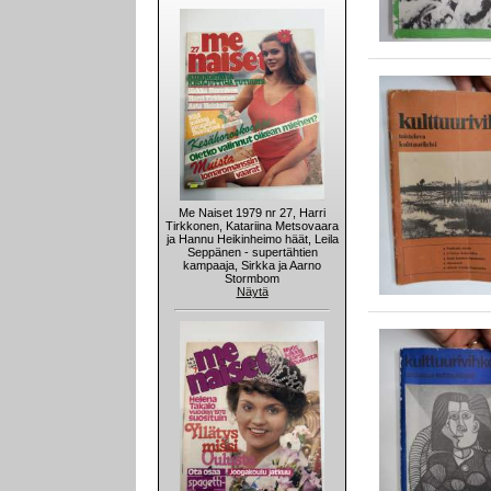
Me Naiset 1979 nr 27, Harri
Tirkkonen, Katariina Metsovaara
ja Hannu Heikinheimo häät, Leila
Seppänen - supertähtien
kampaaja, Sirkka ja Aarno
Stormbom
Näytä