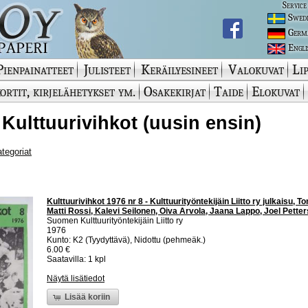
Service
Swed
Germ
Engli
Pienpainatteet
Julisteet
Keräilyesineet
Valokuvat
Lip
ortit, kirjelähetykset ym.
Osakekirjat
Taide
Elokuvat
 Kulttuurivihkot (uusin ensin)
ategoriat
Kulttuurivihkot 1976 nr 8 - Kulttuurityöntekijäin Liitto ry julkaisu
Matti Rossi, Kalevi Seilonen, Oiva Arvola, Jaana Lappo, Joel Pette
Suomen Kulttuurityöntekijäin Liitto ry
1976
Kunto: K2 (Tyydyttävä), Nidottu (pehmeäk.)
6.00 €
Saatavilla: 1 kpl
Näytä lisätiedot
Lisää koriin