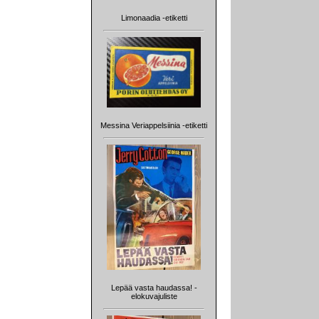
Limonaadia -etiketti
Messina Veriappelsiinia -etiketti
Lepää vasta haudassa! -
elokuvajuliste