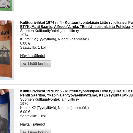
Kulttuurivihkot 1974 nr 4 - Kulttuurityöntekijäin Liitto ry julkaisu, P
ETYK, Matti Saanio, Alfredo Varela, TEnnilä - toisenlaista Pohjolaa,
Suomen Kulttuurityöntekijäin Liitto ry
1974
Kunto: K2 (Tyydyttävä), Nidottu (pehmeäk.)
6.00 €
Saatavilla: 1 kpl
Näytä lisätiedot
Lisää koriin
Kulttuurivihkot 1976 nr 5 - Kulttuurityöntekijäin Liitto ry julkaisu, Kr
Pentti Saaritsa, Ykspihlajan työväennäyttämö, KTLn syrjintä jatkuu
Suomen Kulttuurityöntekijäin Liitto ry
1976
Kunto: K2 (Tyydyttävä), Nidottu (pehmeäk.)
6.00 €
Saatavilla: 1 kpl
Näytä lisätiedot
Lisää koriin