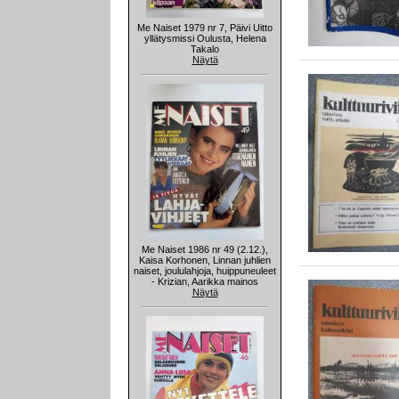
Me Naiset 1979 nr 7, Päivi Uitto
yllätysmissi Oulusta, Helena
Takalo
Näytä
Me Naiset 1986 nr 49 (2.12.),
Kaisa Korhonen, Linnan juhlien
naiset, joululahjoja, huippuneuleet
- Krizian, Aarikka mainos
Näytä