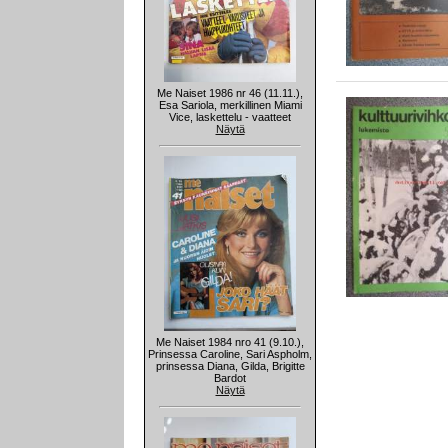
Me Naiset 1986 nr 46 (11.11.),
Esa Sariola, merkillinen Miami
Vice, laskettelu - vaatteet
Näytä
Me Naiset 1984 nro 41 (9.10.),
Prinsessa Caroline, Sari Aspholm,
prinsessa Diana, Gilda, Brigitte
Bardot
Näytä