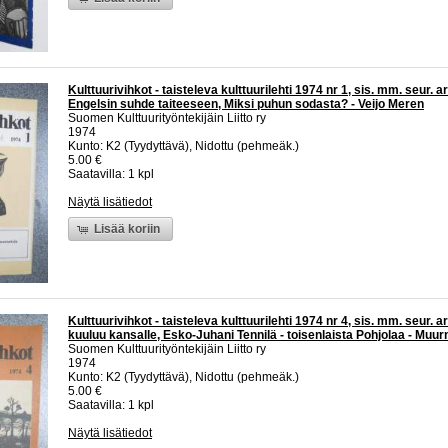
Kulttuurivihkot - taisteleva kulttuurilehti 1974 nr 1, sis. mm. seur. ar
Engelsin suhde taiteeseen, Miksi puhun sodasta? - Veijo Meren
Suomen Kulttuurityöntekijäin Liitto ry
1974
Kunto: K2 (Tyydyttävä), Nidottu (pehmeäk.)
5.00 €
Saatavilla: 1 kpl
Näytä lisätiedot
Lisää koriin
Kulttuurivihkot - taisteleva kulttuurilehti 1974 nr 4, sis. mm. seur. ar
kuuluu kansalle, Esko-Juhani Tennilä - toisenlaista Pohjolaa - Muu
Suomen Kulttuurityöntekijäin Liitto ry
1974
Kunto: K2 (Tyydyttävä), Nidottu (pehmeäk.)
5.00 €
Saatavilla: 1 kpl
Näytä lisätiedot