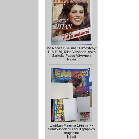
Me Naiset 1976 nro 11 ilmestynyt
11.3.1976, Riitta Väisänen, Asko
Sarkola, Paavo Väyrynen
Näytä
Erotiikan Maailma 1992 nr 7 -
aikuisviihdelehti / adult graphics
magazine
Näytä