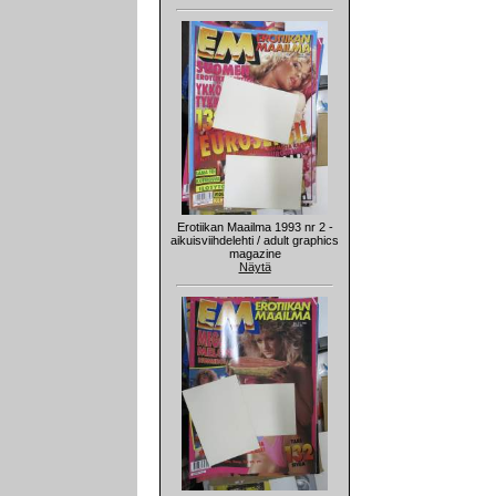
Erotiikan Maailma 1993 nr 2 -
aikuisviihdelehti / adult graphics
magazine
Näytä