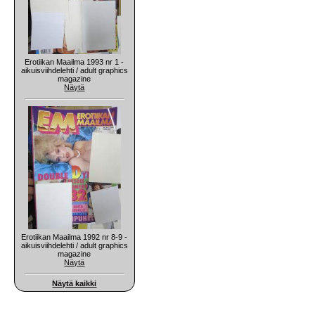
Erotiikan Maailma 1993 nr 1 -
aikuisviihdelehti / adult graphics
magazine
Näytä
Erotiikan Maailma 1992 nr 8-9 -
aikuisviihdelehti / adult graphics
magazine
Näytä
Näytä kaikki