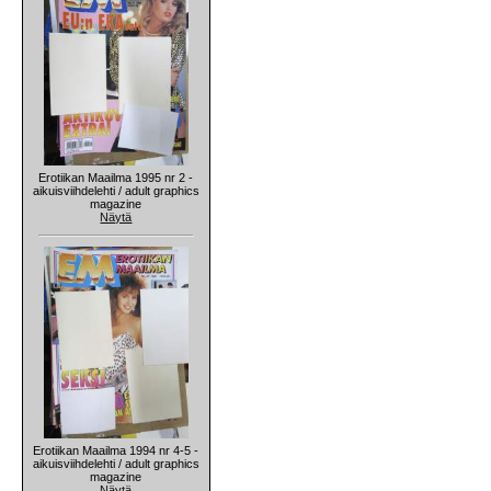
Erotiikan Maailma 1995 nr 2 -
aikuisviihdelehti / adult graphics
magazine
Näytä
Erotiikan Maailma 1994 nr 4-5 -
aikuisviihdelehti / adult graphics
magazine
Näytä