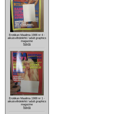
Erotiikan Maailma 1988 nr 4 -
aikuisviihdelehti / adult graphics
magazine
Näytä
Erotiikan Maailma 1988 nr 1 -
aikuisviihdelehti / adult graphics
magazine
Näytä