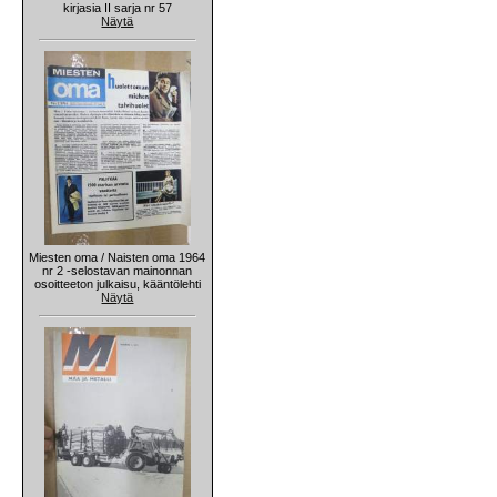
kirjasia II sarja nr 57
Näytä
Miesten oma / Naisten oma 1964
nr 2 -selostavan mainonnan
osoitteeton julkaisu, kääntölehti
Näytä