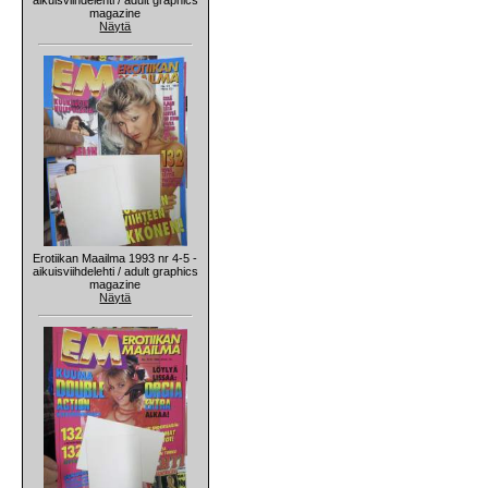
magazine
Näytä
Erotiikan Maailma 1993 nr 4-5 -
aikuisviihdelehti / adult graphics
magazine
Näytä