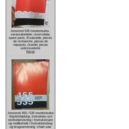
Jonsered 535 moottorisaha -
varaosaluettelo, reservdelar,
spare parts, Ersatzteile, pieces
de rechanche, piezas de
repuesto, ricambi, pecas
sobresselente
Näytä
Jonsered 455 / 535 moottorisaha
-Käyttöohjekirja, Instruktion och
skötselanvisning / Instruksksjon
og vedlikehold / Instruktionsbog
og brugsanvisning -chain saw