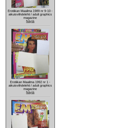
Erotiikan Maailma 1989 nr 9-10 -
aikuisviihdelehti / adult graphics
magazine
Näytä
Erotiikan Maailma 1992 nr 1 -
aikuisviihdelehti / adult graphics
magazine
Näytä