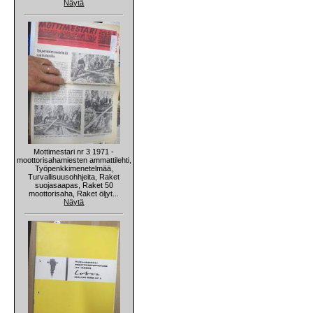
Näytä
Mottimestari nr 3 1971 -
moottorisahamiesten ammattilehti,
Työpenkkimenetelmää,
Turvallisuusohhjeita, Raket
suojasaapas, Raket 50
moottorisaha, Raket öljyt...
Näytä