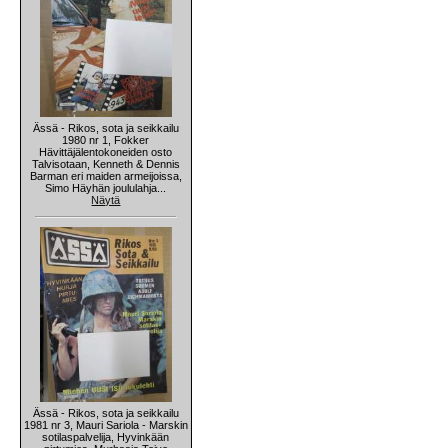
Ässä - Rikos, sota ja seikkailu
1980 nr 1, Fokker
Hävittäjälentokoneiden osto
Talvisotaan, Kenneth & Dennis
Barman eri maiden armeijoissa,
Simo Häyhän joululahja...
Näytä
Ässä - Rikos, sota ja seikkailu
1981 nr 3, Mauri Sariola - Marskin
sotilaspalvelija, Hyvinkään