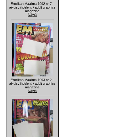
Erotiikan Maailma 1992 nr 7 -
aikuisviihdelehti / adult graphics
magazine
Näytä
Erotiikan Maailma 1993 nr 2 -
aikuisviihdelehti / adult graphics
magazine
Näytä