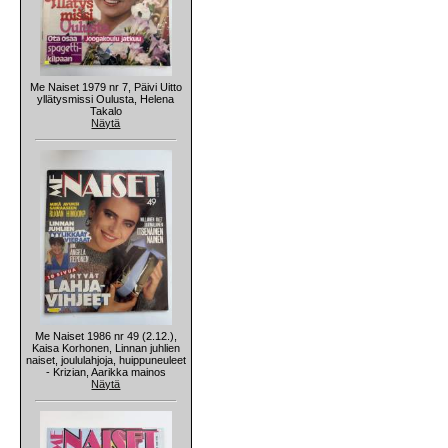
Me Naiset 1979 nr 7, Päivi Uitto
yllätysmissi Oulusta, Helena
Takalo
Näytä
Me Naiset 1986 nr 49 (2.12.),
Kaisa Korhonen, Linnan juhlien
naiset, joululahjoja, huippuneuleet
- Krizian, Aarikka mainos
Näytä