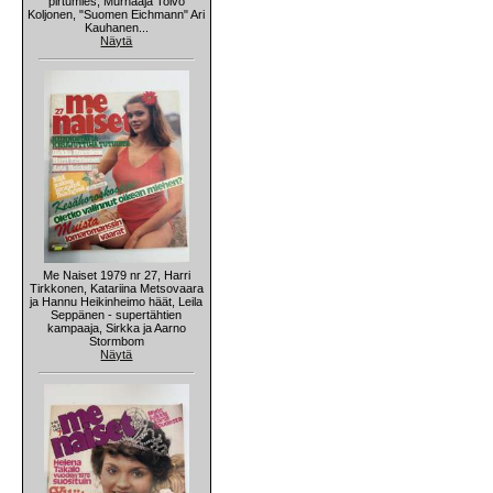
pirtumies, Murhaaja Toivo
Koljonen, "Suomen Eichmann" Ari
Kauhanen...
Näytä
Me Naiset 1979 nr 27, Harri
Tirkkonen, Katariina Metsovaara
ja Hannu Heikinheimo häät, Leila
Seppänen - supertähtien
kampaaja, Sirkka ja Aarno
Stormbom
Näytä