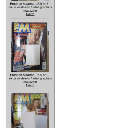
Erotiikan Maailma 1995 nr 8 -
aikuisviihdelehti / adult graphics
magazine
Näytä
Erotiikan Maailma 1996 nr 2 -
aikuisviihdelehti / adult graphics
magazine
Näytä