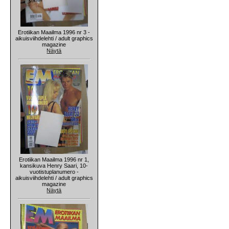
Erotiikan Maailma 1996 nr 3 -
aikuisviihdelehti / adult graphics
magazine
Näytä
Erotiikan Maailma 1996 nr 1,
kansikuva Henry Saari, 10-
vuotistuplanumero -
aikuisviihdelehti / adult graphics
magazine
Näytä