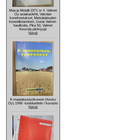
Maa ja Metalli 1971 nr 4 -Valmet
Oy asiakaslehti, Vakolan
konekoetukset, Metsätalouden
koneellistaminen, Uusia Valmet-
haulikoita, Pika 50, Valmet
Kouvola piirimyyjä
Näytä
K-maataloustyökoneet (Kesko
Oy) 1996 -tuoteluettelo / kuvasto
Näytä