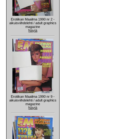
Erotiikan Maailma 1990 nr 2 -
aikuisviihdelehti / adult graphics
magazine
Näytä
Erotiikan Maailma 1990 nr 9 -
aikuisviihdelehti / adult graphics
magazine
Näytä