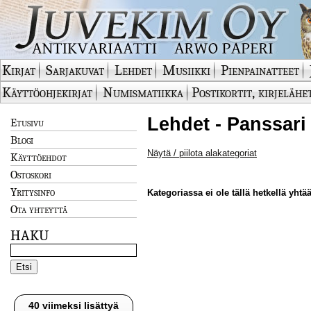
Kirjat
Sarjakuvat
Lehdet
Musiikki
Pienpainatteet
Käyttöohjekirjat
Numismatiikka
Postikortit, kirjelähe
Lehdet - Panssari
Etusivu
Blogi
Näytä / piilota alakategoriat
Käyttöehdot
Ostoskori
Yritysinfo
Kategoriassa ei ole tällä hetkellä yhtää
Ota yhteyttä
HAKU
40 viimeksi lisättyä