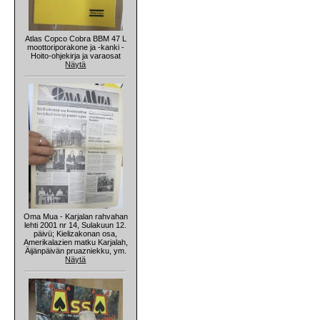
Atlas Copco Cobra BBM 47 L
moottoriporakone ja -kanki -
Hoito-ohjekirja ja varaosat
Näytä
Oma Mua - Karjalan rahvahan
lehti 2001 nr 14, Sulakuun 12.
päivü; Kielizakonan osa,
Amerikalazien matku Karjalah,
Äijänpäivän pruazniekku, ym.
Näytä