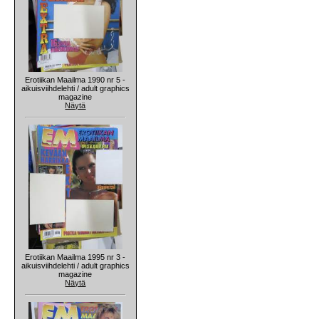
Erotiikan Maailma 1990 nr 5 -
aikuisviihdelehti / adult graphics
magazine
Näytä
Erotiikan Maailma 1995 nr 3 -
aikuisviihdelehti / adult graphics
magazine
Näytä