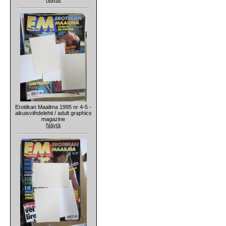
Erotiikan Maailma 1995 nr 4-5 -
aikuisviihdelehti / adult graphics
magazine
Näytä