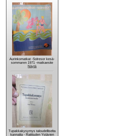
Aurinkomatkat -Solresor kesä-
sommaren 1971 -matkaesite
Näytä
Tupakkakysymys taloudelliselta
kannalta - Raittiuden Ystävien