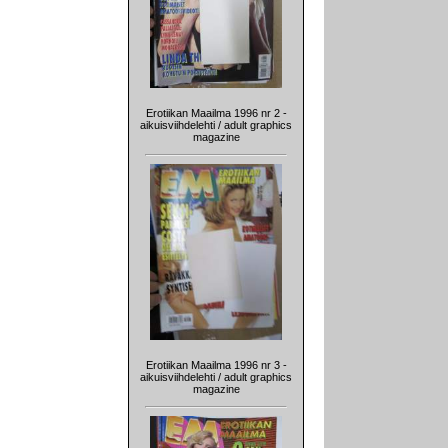
Erotiikan Maailma 1996 nr 2 -
aikuisviihdelehti / adult graphics
magazine
Erotiikan Maailma 1996 nr 3 -
aikuisviihdelehti / adult graphics
magazine