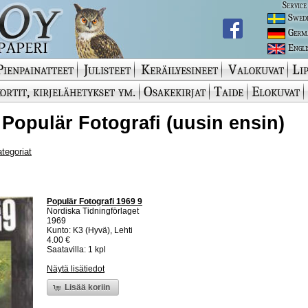
Service
Swed
Germ
Engli
Pienpainatteet
Julisteet
Keräilyesineet
Valokuvat
Lip
ortit, kirjelähetykset ym.
Osakekirjat
Taide
Elokuvat
 Populär Fotografi (uusin ensin)
ategoriat
Populär Fotografi 1969 9
Nordiska Tidningförlaget
1969
Kunto: K3 (Hyvä), Lehti
4.00 €
Saatavilla: 1 kpl
Näytä lisätiedot
Lisää koriin