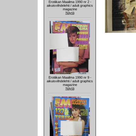
Erotiikan Maailma 1990 nr 2 -
aikuisviihdelehti / adult graphics
magazine
Näytä
Erotiikan Maailma 1990 nr 9 -
aikuisviihdelehti / adult graphics
magazine
Näytä