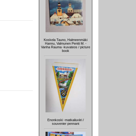
Koskela Tauno, Halmeenmäki
Hannu, Valmunen Pentti M. -
Vanha Rauma -kuvateos / picture
book
Enonkoski -matkailuviiri /
souvenier pennant