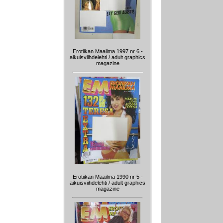
Erotiikan Maailma 1997 nr 6 -
aikuisviihdelehti / adult graphics
magazine
Erotiikan Maailma 1990 nr 5 -
aikuisviihdelehti / adult graphics
magazine