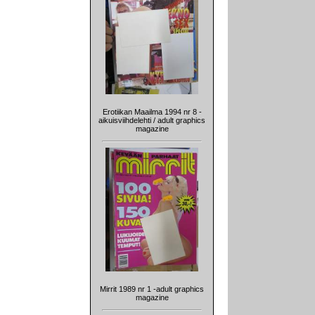
Erotiikan Maailma 1994 nr 8 -
aikuisviihdelehti / adult graphics
magazine
Mirrit 1989 nr 1 -adult graphics
magazine