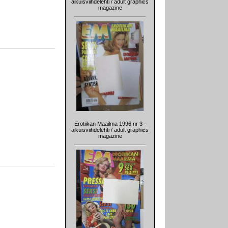
aikuisviihdelehti / adult graphics
magazine
Erotiikan Maailma 1996 nr 3 -
aikuisviihdelehti / adult graphics
magazine