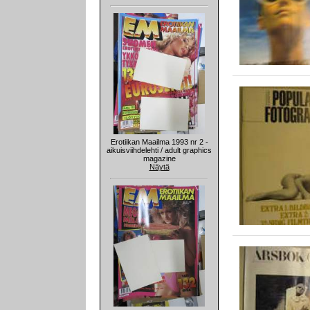
Erotiikan Maailma 1993 nr 2 -
aikuisviihdelehti / adult graphics
magazine
Näytä