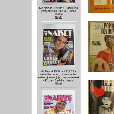
Me Naiset 1979 nr 7, Päivi Uitto
yllätysmissi Oulusta, Helena
Takalo
Näytä
Me Naiset 1986 nr 49 (2.12.),
Kaisa Korhonen, Linnan juhlien
naiset, joululahjoja, huippuneuleet
- Krizian, Aarikka mainos
Näytä