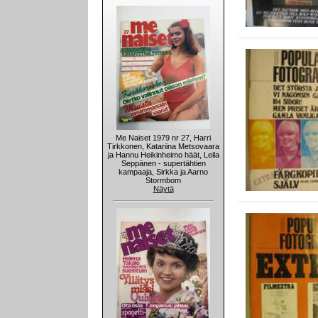
Me Naiset 1979 nr 27, Harri
Tirkkonen, Katariina Metsovaara
ja Hannu Heikinheimo häät, Leila
Seppänen - supertähtien
kampaaja, Sirkka ja Aarno
Stormbom
Näytä