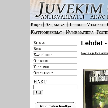
Kirjat
Sarjakuvat
Lehdet
Musiikki
Käyttöohjekirjat
Numismatiikka
Postik
Lehdet -
Etusivu
Blogi
Näytä / piilota alak
Käyttöehdot
Ostoskori
Yritysinfo
Ota yhteyttä
HAKU
40 viimeksi lisättyä