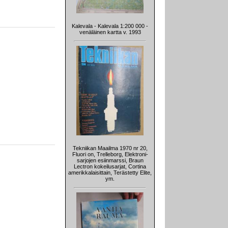
Kalevala - Kalevala 1:200 000 -
venäläinen kartta v. 1993
Tekniikan Maailma 1970 nr 20,
Fluori on, Trelleborg, Elektroni-
sarjojen esiinmarssi, Braun
Lectron kokeilusarjat, Cortina
amerikkalaisittain, Terästetty Elite,
ym.