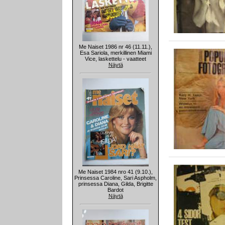
Me Naiset 1986 nr 46 (11.11.),
Esa Sariola, merkillinen Miami
Vice, laskettelu - vaatteet
Näytä
Me Naiset 1984 nro 41 (9.10.),
Prinsessa Caroline, Sari Aspholm,
prinsessa Diana, Gilda, Brigitte
Bardot
Näytä