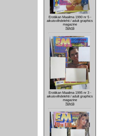
Erotiikan Maailma 1990 nr 5 -
aikuisviihdelehti / adult graphics
magazine
Näytä
Erotiikan Maailma 1995 nr 3 -
aikuisviihdelehti / adult graphics
magazine
Näytä