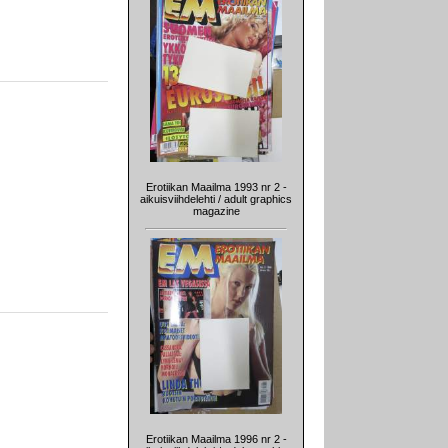
Erotiikan Maailma 1993 nr 2 -
aikuisviihdelehti / adult graphics
magazine
Erotiikan Maailma 1996 nr 2 -