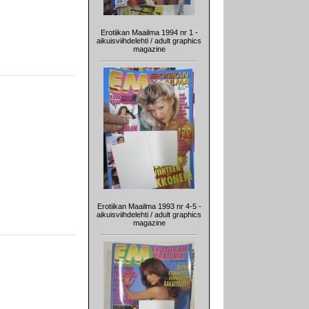
Erotiikan Maailma 1994 nr 1 -
aikuisviihdelehti / adult graphics
magazine
Erotiikan Maailma 1993 nr 4-5 -
aikuisviihdelehti / adult graphics
magazine