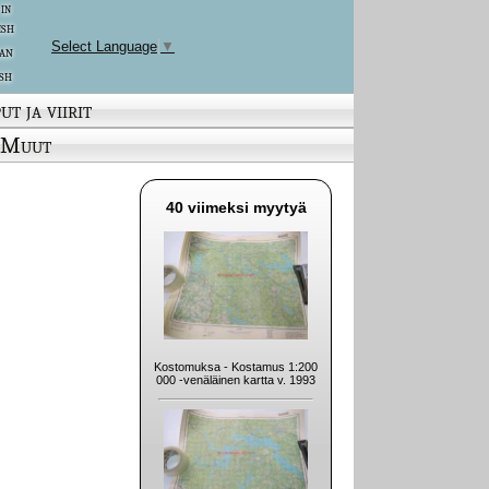
 in
ish
Select Language
▼
an
sh
ut ja viirit
Muut
40 viimeksi myytyä
Kostomuksa - Kostamus 1:200
000 -venäläinen kartta v. 1993