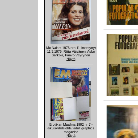
Me Naiset 1976 nro 11 ilmestynyt
11.3.1976, Riitta Väisänen, Asko
Sarkola, Paavo Väyrynen
Näytä
Erotiikan Maailma 1992 nr 7 -
aikuisviihdelehti / adult graphics
magazine
Näytä