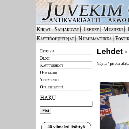
Kirjat
Sarjakuvat
Lehdet
Musiikki
Käyttöohjekirjat
Numismatiikka
Postik
Lehdet -
Etusivu
Blogi
Näytä / piilota alak
Käyttöehdot
Ostoskori
Yritysinfo
Ota yhteyttä
HAKU
40 viimeksi lisättyä