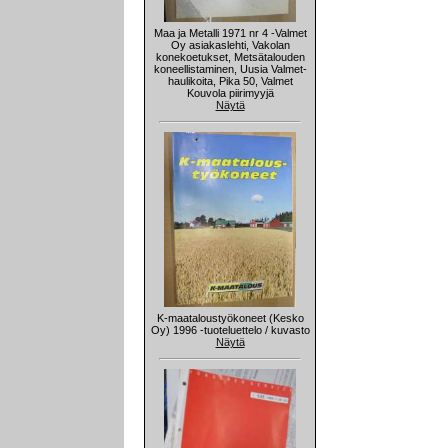
Maa ja Metalli 1971 nr 4 -Valmet
Oy asiakaslehti, Vakolan
konekoetukset, Metsätalouden
koneellistaminen, Uusia Valmet-
haulikoita, Pika 50, Valmet
Kouvola piirimyyjä
Näytä
K-maataloustyökoneet (Kesko
Oy) 1996 -tuoteluettelo / kuvasto
Näytä