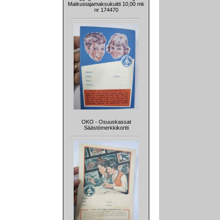
Matkustajamaksukuitti 10,00 mk
nr 174470
OKO - Osuuskassat
Säästömerkkikortti