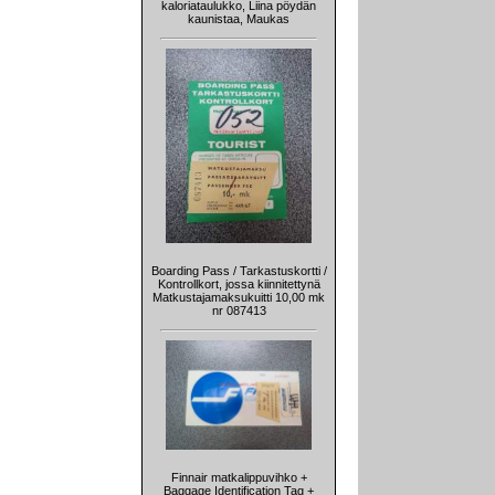
kaloriataulukko, Liina pöydän
kaunistaa, Maukas
Boarding Pass / Tarkastuskortti /
Kontrollkort, jossa kiinnitettynä
Matkustajamaksukuitti 10,00 mk
nr 087413
Finnair matkalippuvihko +
Baggage Identification Tag +