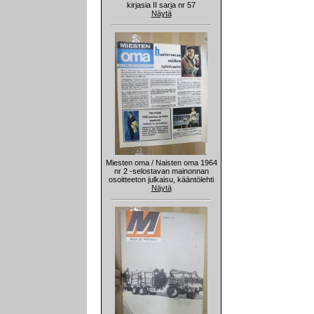
kirjasia II sarja nr 57
Näytä
Miesten oma / Naisten oma 1964
nr 2 -selostavan mainonnan
osoitteeton julkaisu, kääntölehti
Näytä