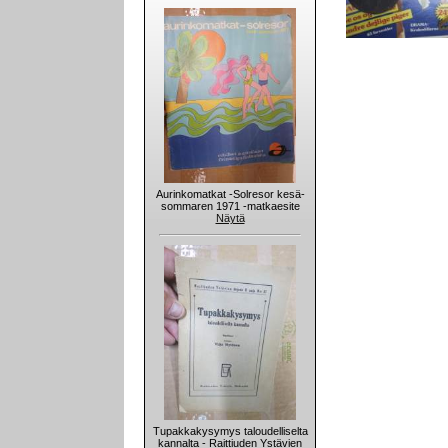
Aurinkomatkat -Solresor kesä-
sommaren 1971 -matkaesite
Näytä
Tupakkakysymys taloudelliselta
kannalta - Raittiuden Ystävien