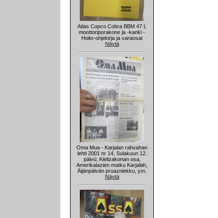
Atlas Copco Cobra BBM 47 L
moottoriporakone ja -kanki -
Hoito-ohjekirja ja varaosat
Näytä
Oma Mua - Karjalan rahvahan
lehti 2001 nr 14, Sulakuun 12.
päivü; Kielizakonan osa,
Amerikalazien matku Karjalah,
Äijänpäivän pruazniekku, ym.
Näytä