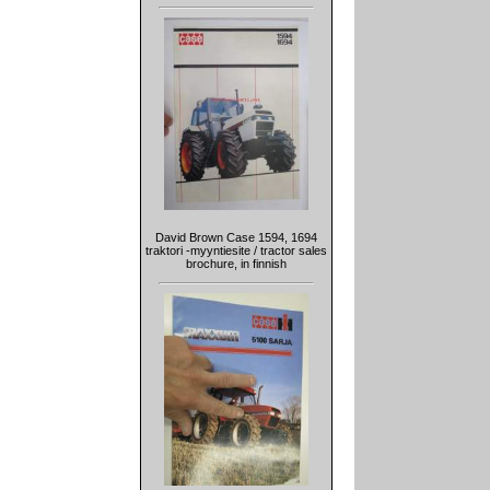
David Brown Case 1594, 1694
traktori -myyntiesite / tractor sales
brochure, in finnish