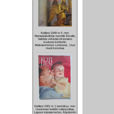
Kotiliesi 1948 nr 6 -mm.
Marianpäiväkirje nuorelle Eevalle,
Vaihtelu virkistää eli lomaksi
koulusta konttoriin,
Matkakertomus Lontoosta , Uusi
muoti korostaa
Kotiliesi 1961 nr 1 tammikuu -mm.
Uusimman keittiön säilytystiloja,
Lapsen käsiala kertoo, Käytännön