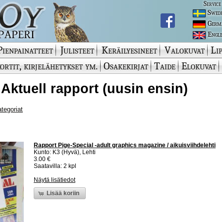
Service
Swed
Germ
Engli
Pienpainatteet
Julisteet
Keräilyesineet
Valokuvat
Lip
ortit, kirjelähetykset ym.
Osakekirjat
Taide
Elokuvat
 Aktuell rapport (uusin ensin)
ategoriat
Rapport Pige-Special -adult graphics magazine / aikuisviihdelehti
Kunto: K3 (Hyvä), Lehti
3.00 €
Saatavilla: 2 kpl
Näytä lisätiedot
Lisää koriin