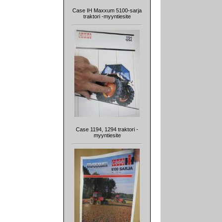
Case IH Maxxum 5100-sarja
traktori -myyntiesite
Case 1194, 1294 traktori -
myyntiesite