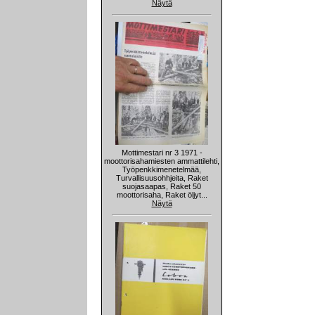
Näytä
Mottimestari nr 3 1971 -
moottorisahamiesten ammattilehti,
Työpenkkimenetelmää,
Turvallisuusohhjeita, Raket
suojasaapas, Raket 50
moottorisaha, Raket öljyt...
Näytä