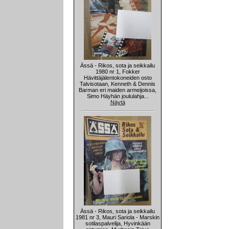
Ässä - Rikos, sota ja seikkailu
1980 nr 1, Fokker
Hävittäjälentokoneiden osto
Talvisotaan, Kenneth & Dennis
Barman eri maiden armeijoissa,
Simo Häyhän joululahja...
Näytä
Ässä - Rikos, sota ja seikkailu
1981 nr 3, Mauri Sariola - Marskin
sotilaspalvelija, Hyvinkään