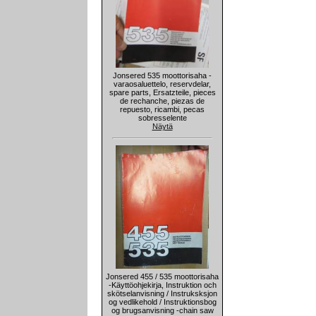
Jonsered 535 moottorisaha -
varaosaluettelo, reservdelar,
spare parts, Ersatzteile, pieces
de rechanche, piezas de
repuesto, ricambi, pecas
sobresselente
Näytä
Jonsered 455 / 535 moottorisaha
-Käyttöohjekirja, Instruktion och
skötselanvisning / Instruksksjon
og vedlikehold / Instruktionsbog
og brugsanvisning -chain saw