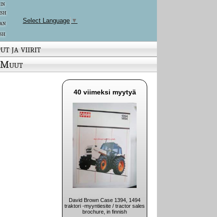
 in
ish
Select Language
▼
an
sh
ut ja viirit
Muut
40 viimeksi myytyä
David Brown Case 1394, 1494
traktori -myyntiesite / tractor sales
brochure, in finnish