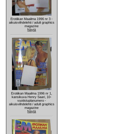
Erotiikan Maailma 1996 nr 3 -
aikuisviihdelehti / adult graphics
magazine
Näytä
Erotiikan Maailma 1996 nr 1,
kansikuva Henry Saari, 10-
vuotistuplanumero -
aikuisviihdelehti / adult graphics
magazine
Näytä