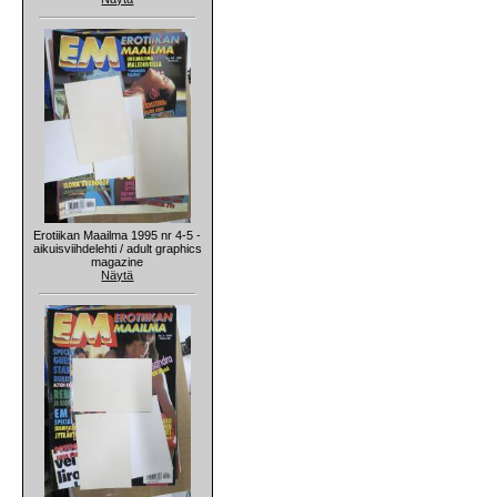
Erotiikan Maailma 1995 nr 4-5 -
aikuisviihdelehti / adult graphics
magazine
Näytä