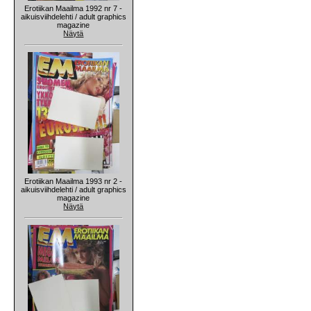
Erotiikan Maailma 1992 nr 7 -
aikuisviihdelehti / adult graphics
magazine
Näytä
Erotiikan Maailma 1993 nr 2 -
aikuisviihdelehti / adult graphics
magazine
Näytä