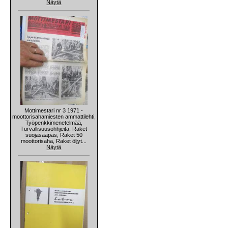
Näytä
Mottimestari nr 3 1971 -
moottorisahamiesten ammattilehti,
Työpenkkimenetelmää,
Turvallisuusohhjeita, Raket
suojasaapas, Raket 50
moottorisaha, Raket öljyt...
Näytä