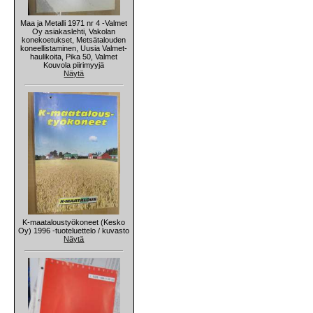
Maa ja Metalli 1971 nr 4 -Valmet
Oy asiakaslehti, Vakolan
konekoetukset, Metsätalouden
koneellistaminen, Uusia Valmet-
haulikoita, Pika 50, Valmet
Kouvola piirimyyjä
Näytä
K-maataloustyökoneet (Kesko
Oy) 1996 -tuoteluettelo / kuvasto
Näytä