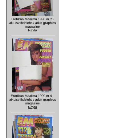
Erotiikan Maailma 1990 nr 2 -
aikuisviihdelehti / adult graphics
magazine
Näytä
Erotiikan Maailma 1990 nr 9 -
aikuisviihdelehti / adult graphics
magazine
Näytä