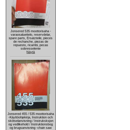
Jonsered 535 moottorisaha -
varaosaluettelo, reservdelar,
spare parts, Ersatzteile, pieces
de rechanche, piezas de
repuesto, ricambi, pecas
sobresselente
Näytä
Jonsered 455 / 535 moottorisaha
-Käyttöohjekirja, Instruktion och
skötselanvisning / Instruksksjon
og vedlikehold / Instruktionsbog
og brugsanvisning -chain saw