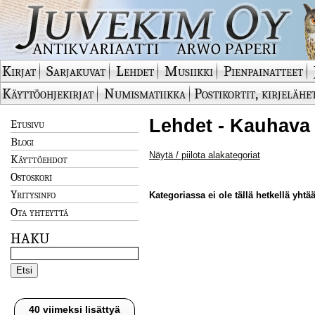
Kirjat
Sarjakuvat
Lehdet
Musiikki
Pienpainatteet
Käyttöohjekirjat
Numismatiikka
Postikortit, kirjelähe
Lehdet - Kauhava 
Etusivu
Blogi
Näytä / piilota alakategoriat
Käyttöehdot
Ostoskori
Yritysinfo
Kategoriassa ei ole tällä hetkellä yhtää
Ota yhteyttä
HAKU
40 viimeksi lisättyä