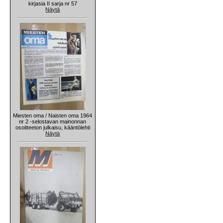
kirjasia II sarja nr 57
Näytä
Miesten oma / Naisten oma 1964
nr 2 -selostavan mainonnan
osoitteeton julkaisu, kääntölehti
Näytä