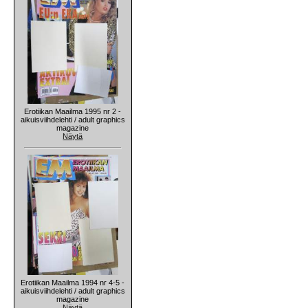
Erotiikan Maailma 1995 nr 2 -
aikuisviihdelehti / adult graphics
magazine
Näytä
Erotiikan Maailma 1994 nr 4-5 -
aikuisviihdelehti / adult graphics
magazine
Näytä