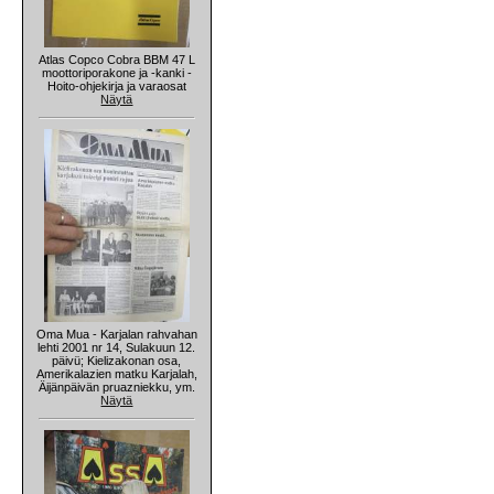
Atlas Copco Cobra BBM 47 L
moottoriporakone ja -kanki -
Hoito-ohjekirja ja varaosat
Näytä
Oma Mua - Karjalan rahvahan
lehti 2001 nr 14, Sulakuun 12.
päivü; Kielizakonan osa,
Amerikalazien matku Karjalah,
Äijänpäivän pruazniekku, ym.
Näytä