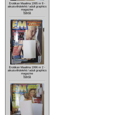
Erotiikan Maailma 1995 nr 8 -
aikuisviihdelehti / adult graphics
magazine
Näytä
Erotiikan Maailma 1996 nr 2 -
aikuisviihdelehti / adult graphics
magazine
Näytä