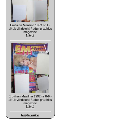
Erotiikan Maailma 1993 nr 1 -
aikuisviihdelehti / adult graphics
magazine
Näytä
Erotiikan Maailma 1992 nr 8-9 -
aikuisviihdelehti / adult graphics
magazine
Näytä
Näytä kaikki