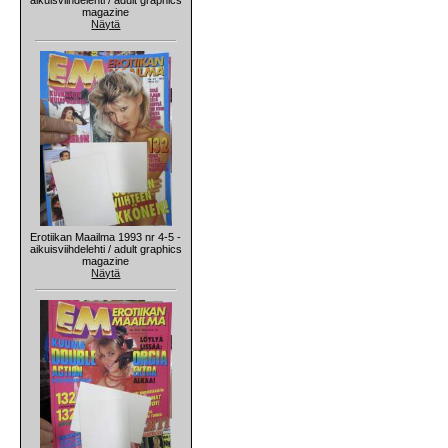
magazine
Näytä
Erotiikan Maailma 1993 nr 4-5 -
aikuisviihdelehti / adult graphics
magazine
Näytä