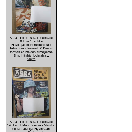
Ässä - Rikos, sota ja seikkailu
1980 nr 1, Fokker
Hävittäjälentokoneiden osto
Talvisotaan, Kenneth & Dennis
Barman eri maiden armeijoissa,
Simo Häyhän joululahja...
Näytä
Ässä - Rikos, sota ja seikkailu
1981 nr 3, Mauri Sariola - Marskin
sotilaspalvelija, Hyvinkään