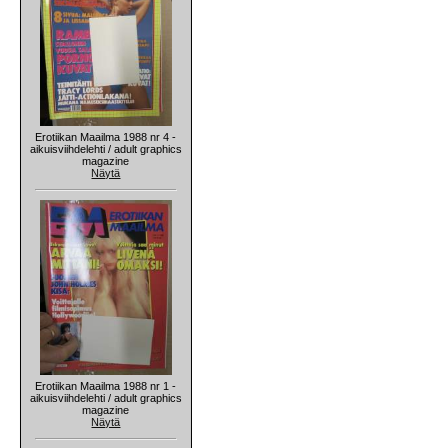
Erotiikan Maailma 1988 nr 4 -
aikuisviihdelehti / adult graphics
magazine
Näytä
Erotiikan Maailma 1988 nr 1 -
aikuisviihdelehti / adult graphics
magazine
Näytä