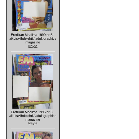
Erotiikan Maailma 1990 nr 5 -
aikuisviihdelehti / adult graphics
magazine
Näytä
Erotiikan Maailma 1995 nr 3 -
aikuisviihdelehti / adult graphics
magazine
Näytä