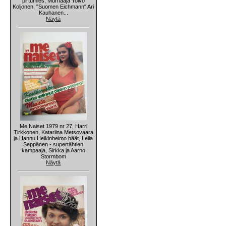
pirtumies, Murhaaja Toivo
Koljonen, "Suomen Eichmann" Ari
Kauhanen...
Näytä
Me Naiset 1979 nr 27, Harri
Tirkkonen, Katariina Metsovaara
ja Hannu Heikinheimo häät, Leila
Seppänen - supertähtien
kampaaja, Sirkka ja Aarno
Stormbom
Näytä