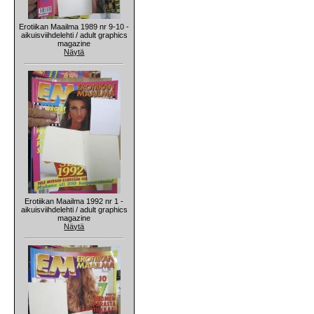
Erotiikan Maailma 1989 nr 9-10 -
aikuisviihdelehti / adult graphics
magazine
Näytä
Erotiikan Maailma 1992 nr 1 -
aikuisviihdelehti / adult graphics
magazine
Näytä