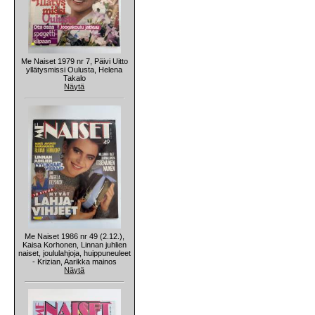
Me Naiset 1979 nr 7, Päivi Uitto
yllätysmissi Oulusta, Helena
Takalo
Näytä
Me Naiset 1986 nr 49 (2.12.),
Kaisa Korhonen, Linnan juhlien
naiset, joululahjoja, huippuneuleet
- Krizian, Aarikka mainos
Näytä