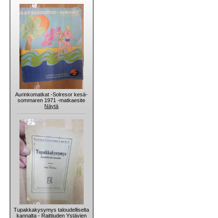
Aurinkomatkat -Solresor kesä-
sommaren 1971 -matkaesite
Näytä
Tupakkakysymys taloudelliselta
kannalta - Raittiuden Ystävien