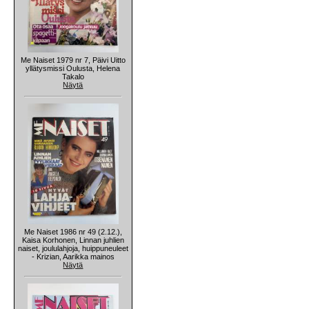
Me Naiset 1979 nr 7, Päivi Uitto
yllätysmissi Oulusta, Helena
Takalo
Näytä
Me Naiset 1986 nr 49 (2.12.),
Kaisa Korhonen, Linnan juhlien
naiset, joululahjoja, huippuneuleet
- Krizian, Aarikka mainos
Näytä