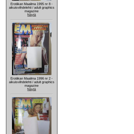
Erotiikan Maailma 1995 nr 8 -
aikuisviihdelehti / adult graphics
magazine
Näytä
Erotiikan Maailma 1996 nr 2 -
aikuisviihdelehti / adult graphics
magazine
Näytä