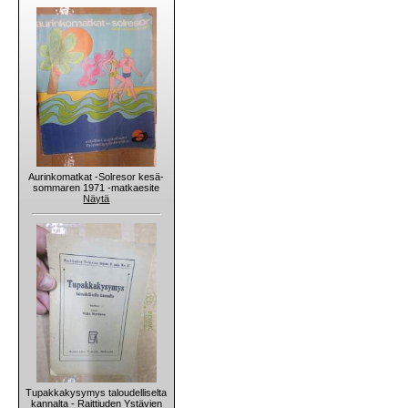
Aurinkomatkat -Solresor kesä-
sommaren 1971 -matkaesite
Näytä
Tupakkakysymys taloudelliselta
kannalta - Raittiuden Ystävien