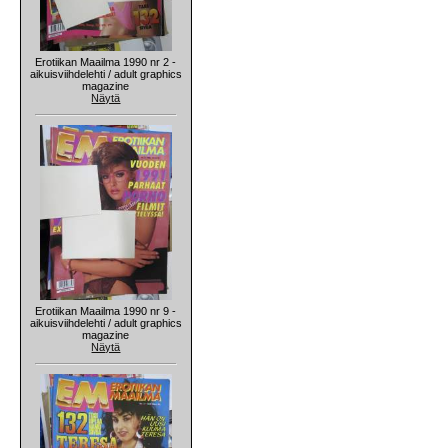
Erotiikan Maailma 1990 nr 2 -
aikuisviihdelehti / adult graphics
magazine
Näytä
Erotiikan Maailma 1990 nr 9 -
aikuisviihdelehti / adult graphics
magazine
Näytä