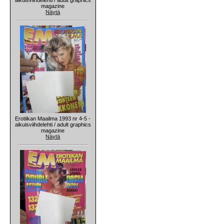
magazine
Näytä
Erotiikan Maailma 1993 nr 4-5 -
aikuisviihdelehti / adult graphics
magazine
Näytä