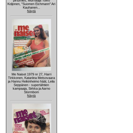
pirtumies, Murhaaja Toivo
Koljonen, "Suomen Eichmann" Ari
Kauhanen...
Näytä
Me Naiset 1979 nr 27, Harri
Tirkkonen, Katariina Metsovaara
ja Hannu Heikinheimo häät, Leila
Seppänen - supertähtien
kampaaja, Sirkka ja Aarno
Stormbom
Näytä