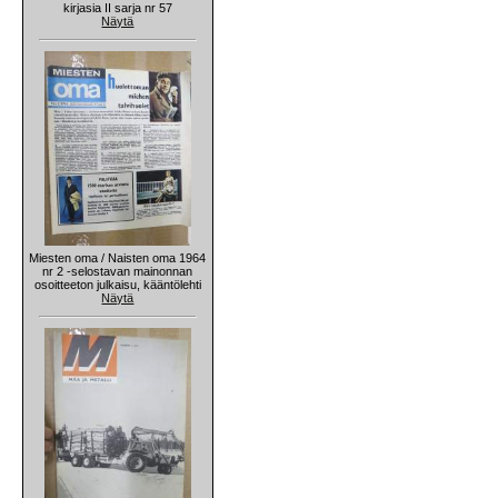
kirjasia II sarja nr 57
Näytä
Miesten oma / Naisten oma 1964
nr 2 -selostavan mainonnan
osoitteeton julkaisu, kääntölehti
Näytä