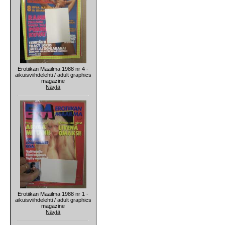
Erotiikan Maailma 1988 nr 4 -
aikuisviihdelehti / adult graphics
magazine
Näytä
Erotiikan Maailma 1988 nr 1 -
aikuisviihdelehti / adult graphics
magazine
Näytä