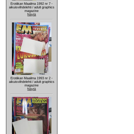
Erotiikan Maailma 1992 nr 7 -
aikuisviihdelehti / adult graphics
magazine
Näytä
Erotiikan Maailma 1993 nr 2 -
aikuisviihdelehti / adult graphics
magazine
Näytä