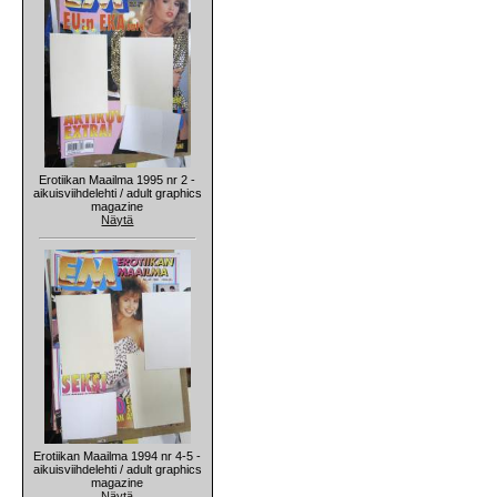
Erotiikan Maailma 1995 nr 2 -
aikuisviihdelehti / adult graphics
magazine
Näytä
Erotiikan Maailma 1994 nr 4-5 -
aikuisviihdelehti / adult graphics
magazine
Näytä