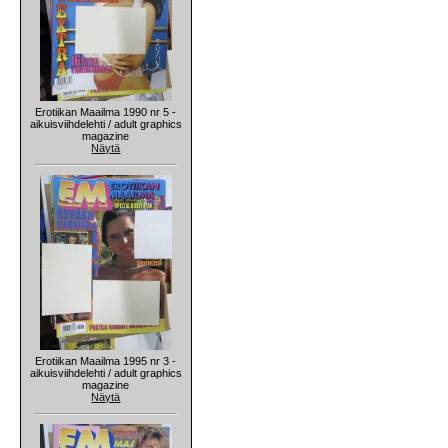
Erotiikan Maailma 1990 nr 5 -
aikuisviihdelehti / adult graphics
magazine
Näytä
Erotiikan Maailma 1995 nr 3 -
aikuisviihdelehti / adult graphics
magazine
Näytä