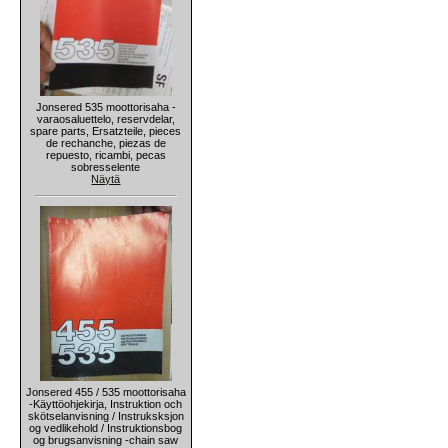
Jonsered 535 moottorisaha -
varaosaluettelo, reservdelar,
spare parts, Ersatzteile, pieces
de rechanche, piezas de
repuesto, ricambi, pecas
sobresselente
Näytä
Jonsered 455 / 535 moottorisaha
-Käyttöohjekirja, Instruktion och
skötselanvisning / Instruksksjon
og vedlikehold / Instruktionsbog
og brugsanvisning -chain saw