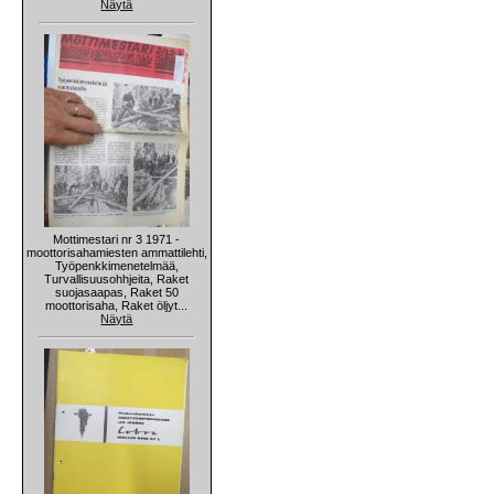
Näytä
Mottimestari nr 3 1971 -
moottorisahamiesten ammattilehti,
Työpenkkimenetelmää,
Turvallisuusohhjeita, Raket
suojasaapas, Raket 50
moottorisaha, Raket öljyt...
Näytä