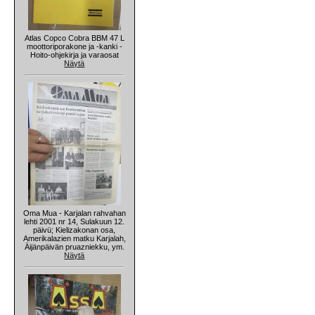
Atlas Copco Cobra BBM 47 L
moottoriporakone ja -kanki -
Hoito-ohjekirja ja varaosat
Näytä
Oma Mua - Karjalan rahvahan
lehti 2001 nr 14, Sulakuun 12.
päivü; Kielizakonan osa,
Amerikalazien matku Karjalah,
Äijänpäivän pruazniekku, ym.
Näytä