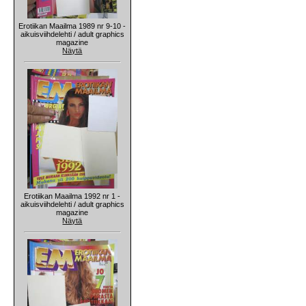
Erotiikan Maailma 1989 nr 9-10 -
aikuisviihdelehti / adult graphics
magazine
Näytä
Erotiikan Maailma 1992 nr 1 -
aikuisviihdelehti / adult graphics
magazine
Näytä