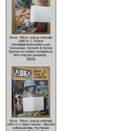
Ässä - Rikos, sota ja seikkailu
1980 nr 1, Fokker
Hävittäjälentokoneiden osto
Talvisotaan, Kenneth & Dennis
Barman eri maiden armeijoissa,
Simo Häyhän joululahja...
Näytä
Ässä - Rikos, sota ja seikkailu
1981 nr 3, Mauri Sariola - Marskin
sotilaspalvelija, Hyvinkään