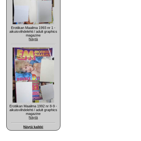
Erotiikan Maailma 1993 nr 1 -
aikuisviihdelehti / adult graphics
magazine
Näytä
Erotiikan Maailma 1992 nr 8-9 -
aikuisviihdelehti / adult graphics
magazine
Näytä
Näytä kaikki