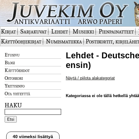
Kirjat
Sarjakuvat
Lehdet
Musiikki
Pienpainatteet
Käyttöohjekirjat
Numismatiikka
Postikortit, kirjelähe
Lehdet - Deutsche
Etusivu
Blogi
ensin)
Käyttöehdot
Ostoskori
Näytä / piilota alakategoriat
Yritysinfo
Ota yhteyttä
Kategoriassa ei ole tällä hetkellä yhtää
HAKU
40 viimeksi lisättyä