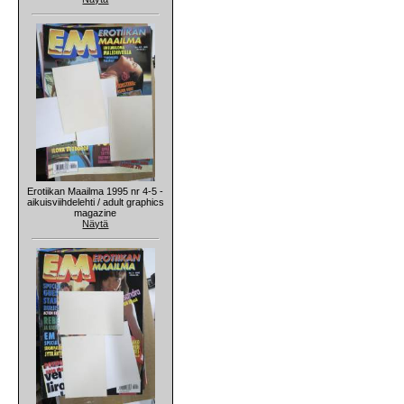
Erotiikan Maailma 1995 nr 4-5 -
aikuisviihdelehti / adult graphics
magazine
Näytä