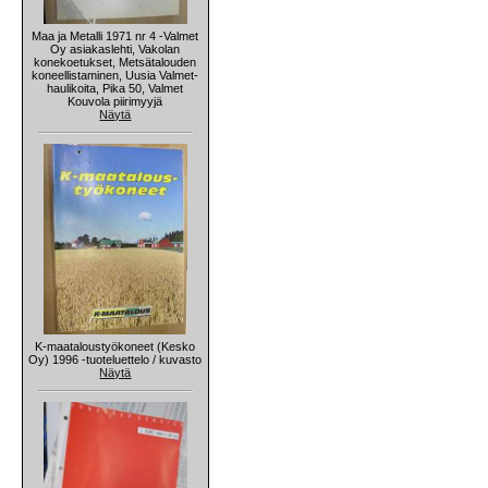
Maa ja Metalli 1971 nr 4 -Valmet
Oy asiakaslehti, Vakolan
konekoetukset, Metsätalouden
koneellistaminen, Uusia Valmet-
haulikoita, Pika 50, Valmet
Kouvola piirimyyjä
Näytä
K-maataloustyökoneet (Kesko
Oy) 1996 -tuoteluettelo / kuvasto
Näytä