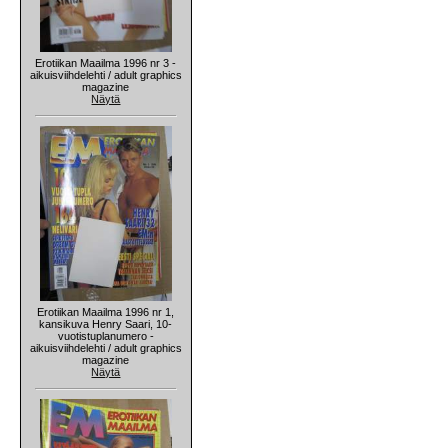
Erotiikan Maailma 1996 nr 3 -
aikuisviihdelehti / adult graphics
magazine
Näytä
Erotiikan Maailma 1996 nr 1,
kansikuva Henry Saari, 10-
vuotistuplanumero -
aikuisviihdelehti / adult graphics
magazine
Näytä