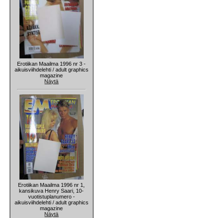
Erotiikan Maailma 1996 nr 3 -
aikuisviihdelehti / adult graphics
magazine
Näytä
Erotiikan Maailma 1996 nr 1,
kansikuva Henry Saari, 10-
vuotistuplanumero -
aikuisviihdelehti / adult graphics
magazine
Näytä