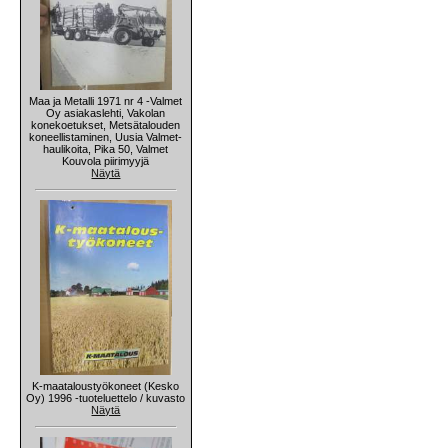
Maa ja Metalli 1971 nr 4 -Valmet
Oy asiakaslehti, Vakolan
konekoetukset, Metsätalouden
koneellistaminen, Uusia Valmet-
haulikoita, Pika 50, Valmet
Kouvola piirimyyjä
Näytä
K-maataloustyökoneet (Kesko
Oy) 1996 -tuoteluettelo / kuvasto
Näytä