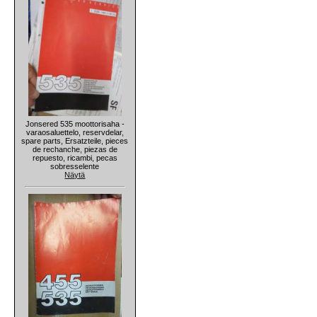
Jonsered 535 moottorisaha -
varaosaluettelo, reservdelar,
spare parts, Ersatzteile, pieces
de rechanche, piezas de
repuesto, ricambi, pecas
sobresselente
Näytä