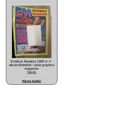
Erotiikan Maailma 1988 nr 4 -
aikuisviihdelehti / adult graphics
magazine
Näytä
Näytä kaikki