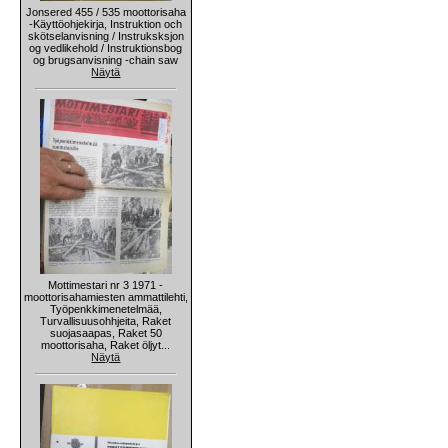
Jonsered 455 / 535 moottorisaha
-Käyttöohjekirja, Instruktion och
skötselanvisning / Instruksksjon
og vedlikehold / Instruktionsbog
og brugsanvisning -chain saw
Näytä
Mottimestari nr 3 1971 -
moottorisahamiesten ammattilehti,
Työpenkkimenetelmää,
Turvallisuusohhjeita, Raket
suojasaapas, Raket 50
moottorisaha, Raket öljyt...
Näytä