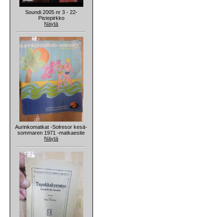
Soundi 2005 nr 3 - 22-
Pistepirkko
Näytä
Aurinkomatkat -Solresor kesä-
sommaren 1971 -matkaesite
Näytä