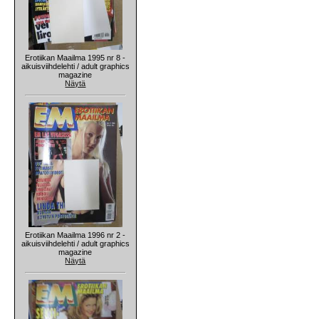
Erotiikan Maailma 1995 nr 8 -
aikuisviihdelehti / adult graphics
magazine
Näytä
Erotiikan Maailma 1996 nr 2 -
aikuisviihdelehti / adult graphics
magazine
Näytä