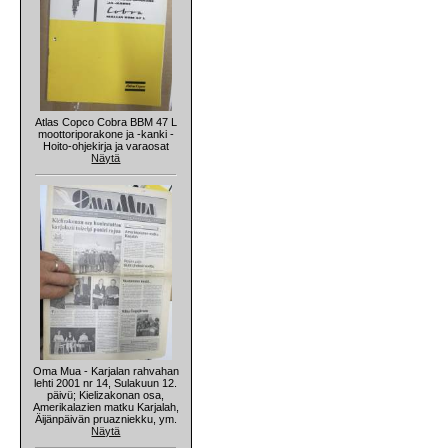
Atlas Copco Cobra BBM 47 L
moottoriporakone ja -kanki -
Hoito-ohjekirja ja varaosat
Näytä
Oma Mua - Karjalan rahvahan
lehti 2001 nr 14, Sulakuun 12.
päivü; Kielizakonan osa,
Amerikalazien matku Karjalah,
Äijänpäivän pruazniekku, ym.
Näytä