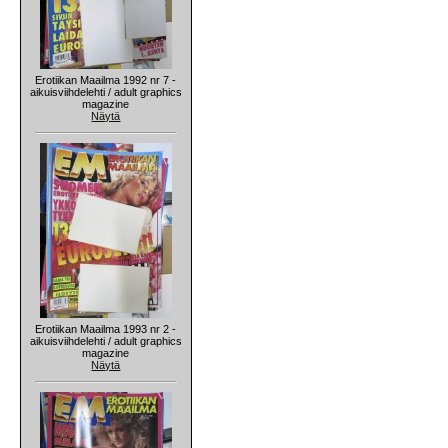
Erotiikan Maailma 1992 nr 7 -
aikuisviihdelehti / adult graphics
magazine
Näytä
Erotiikan Maailma 1993 nr 2 -
aikuisviihdelehti / adult graphics
magazine
Näytä