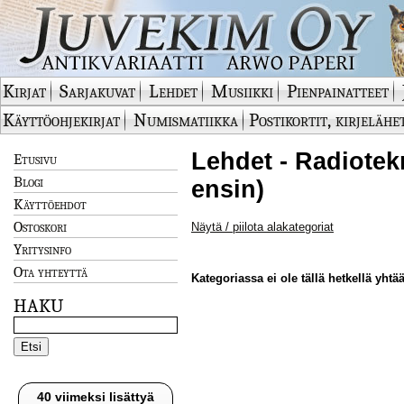
Kirjat
Sarjakuvat
Lehdet
Musiikki
Pienpainatteet
Käyttöohjekirjat
Numismatiikka
Postikortit, kirjelähe
Lehdet - Radiotek
Etusivu
Blogi
ensin)
Käyttöehdot
Ostoskori
Näytä / piilota alakategoriat
Yritysinfo
Ota yhteyttä
Kategoriassa ei ole tällä hetkellä yhtää
HAKU
40 viimeksi lisättyä