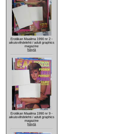
Erotiikan Maailma 1990 nr 2 -
aikuisviihdelehti / adult graphics
magazine
Näytä
Erotiikan Maailma 1990 nr 9 -
aikuisviihdelehti / adult graphics
magazine
Näytä