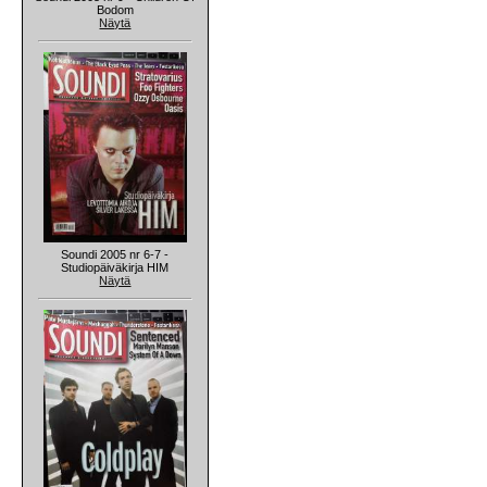
Bodom
Näytä
Soundi 2005 nr 6-7 -
Studiopäiväkirja HIM
Näytä