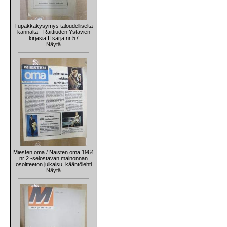
Tupakkakysymys taloudelliselta
kannalta - Raittiuden Ystävien
kirjasia II sarja nr 57
Näytä
Miesten oma / Naisten oma 1964
nr 2 -selostavan mainonnan
osoitteeton julkaisu, kääntölehti
Näytä