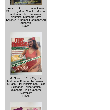
Ässä - Rikos, sota ja seikkailu
1981 nr 3, Mauri Sariola - Marskin
sotilaspalvelija, Hyvinkään
pirtumies, Murhaaja Toivo
Koljonen, "Suomen Eichmann" Ari
Kauhanen...
Näytä
Me Naiset 1979 nr 27, Harri
Tirkkonen, Katariina Metsovaara
ja Hannu Heikinheimo häät, Leila
Seppänen - supertähtien
kampaaja, Sirkka ja Aarno
Stormbom
Näytä