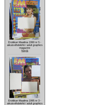
Erotiikan Maailma 1990 nr 5 -
aikuisviihdelehti / adult graphics
magazine
Näytä
Erotiikan Maailma 1995 nr 3 -
aikuisviihdelehti / adult graphics