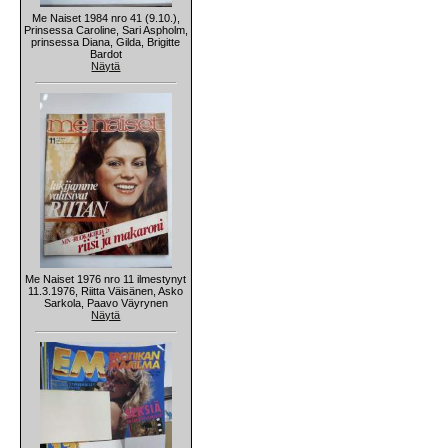
Me Naiset 1984 nro 41 (9.10.),
Prinsessa Caroline, Sari Aspholm,
prinsessa Diana, Gilda, Brigitte
Bardot
Näytä
Me Naiset 1976 nro 11 ilmestynyt
11.3.1976, Riitta Väisänen, Asko
Sarkola, Paavo Väyrynen
Näytä