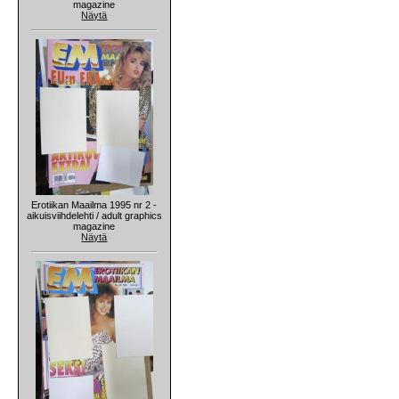
magazine
Näytä
Erotiikan Maailma 1995 nr 2 -
aikuisviihdelehti / adult graphics
magazine
Näytä