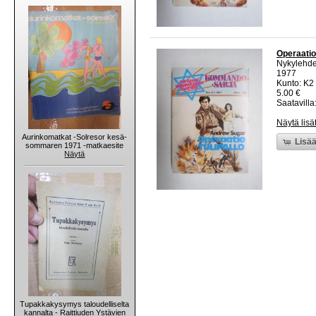
Operaatio
Nykylehde
1977
Kunto: K2 
5.00 €
Saatavilla:
Näytä lisä
Aurinkomatkat -Solresor kesä-
Lisää
sommaren 1971 -matkaesite
Näytä
Tupakkakysymys taloudelliselta
kannalta - Raittiuden Ystävien