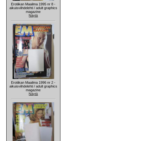
Erotiikan Maailma 1995 nr 8 -
aikuisviihdelehti / adult graphics
magazine
Näytä
Erotiikan Maailma 1996 nr 2 -
aikuisviihdelehti / adult graphics
magazine
Näytä