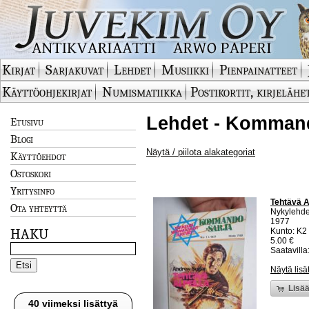
Kirjat
Sarjakuvat
Lehdet
Musiikki
Pienpainatteet
Käyttöohjekirjat
Numismatiikka
Postikortit, kirjelähe
Lehdet - Kommand
Etusivu
Blogi
Näytä / piilota alakategoriat
Käyttöehdot
Ostoskori
Yritysinfo
Tehtävä A
Ota yhteyttä
Nykylehde
1977
HAKU
Kunto: K2 
5.00 €
Saatavilla:
Näytä lisä
Lisää
40 viimeksi lisättyä