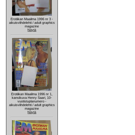
Erotiikan Maailma 1996 nr 3 -
aikuisviihdelehti / adult graphics
magazine
Näytä
Erotiikan Maailma 1996 nr 1,
kansikuva Henry Saari, 10-
vuotistuplanumero -
aikuisviihdelehti / adult graphics
magazine
Näytä