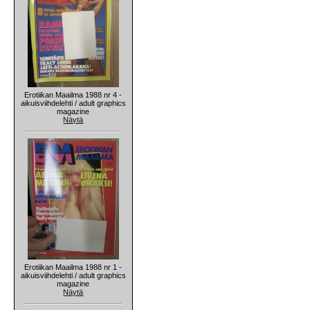
Erotiikan Maailma 1988 nr 4 -
aikuisviihdelehti / adult graphics
magazine
Näytä
Erotiikan Maailma 1988 nr 1 -
aikuisviihdelehti / adult graphics
magazine
Näytä