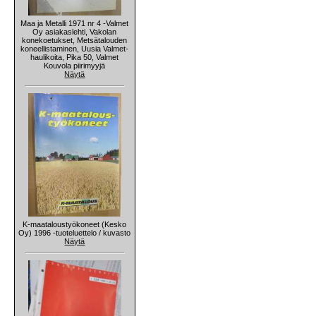
Maa ja Metalli 1971 nr 4 -Valmet
Oy asiakaslehti, Vakolan
konekoetukset, Metsätalouden
koneellistaminen, Uusia Valmet-
haulikoita, Pika 50, Valmet
Kouvola piirimyyjä
Näytä
K-maataloustyökoneet (Kesko
Oy) 1996 -tuoteluettelo / kuvasto
Näytä