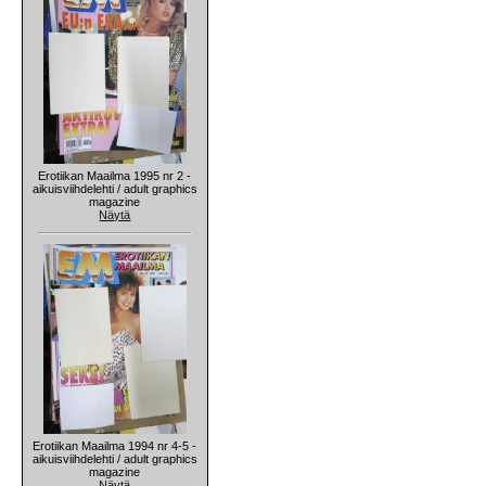
Erotiikan Maailma 1995 nr 2 -
aikuisviihdelehti / adult graphics
magazine
Näytä
Erotiikan Maailma 1994 nr 4-5 -
aikuisviihdelehti / adult graphics
magazine
Näytä