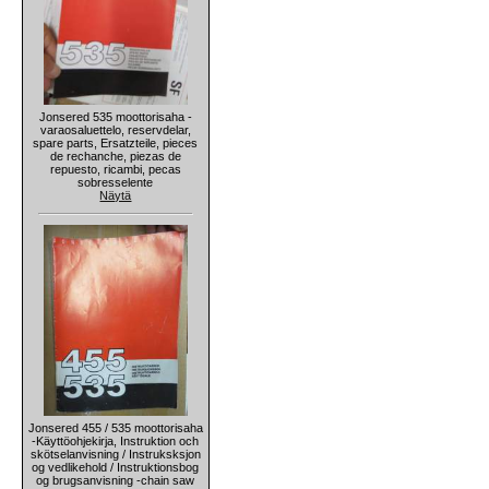
Jonsered 535 moottorisaha -
varaosaluettelo, reservdelar,
spare parts, Ersatzteile, pieces
de rechanche, piezas de
repuesto, ricambi, pecas
sobresselente
Näytä
Jonsered 455 / 535 moottorisaha
-Käyttöohjekirja, Instruktion och
skötselanvisning / Instruksksjon
og vedlikehold / Instruktionsbog
og brugsanvisning -chain saw