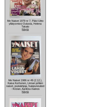
Me Naiset 1979 nr 7, Päivi Uitto
yllätysmissi Oulusta, Helena
Takalo
Näytä
Me Naiset 1986 nr 49 (2.12.),
Kaisa Korhonen, Linnan juhlien
naiset, joululahjoja, huippuneuleet
- Krizian, Aarikka mainos
Näytä