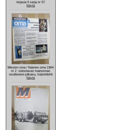
kirjasia II sarja nr 57
Näytä
Miesten oma / Naisten oma 1964
nr 2 -selostavan mainonnan
osoitteeton julkaisu, kääntölehti
Näytä