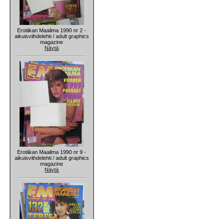
Erotiikan Maailma 1990 nr 2 -
aikuisviihdelehti / adult graphics
magazine
Näytä
Erotiikan Maailma 1990 nr 9 -
aikuisviihdelehti / adult graphics
magazine
Näytä