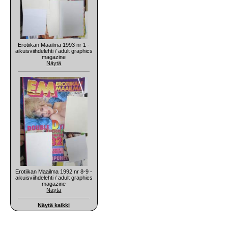
Erotiikan Maailma 1993 nr 1 -
aikuisviihdelehti / adult graphics
magazine
Näytä
Erotiikan Maailma 1992 nr 8-9 -
aikuisviihdelehti / adult graphics
magazine
Näytä
Näytä kaikki