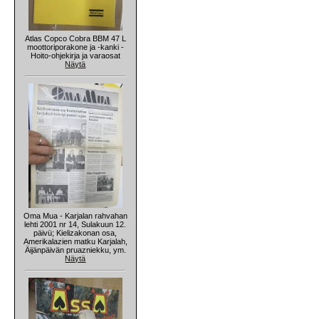
Atlas Copco Cobra BBM 47 L
moottoriporakone ja -kanki -
Hoito-ohjekirja ja varaosat
Näytä
Oma Mua - Karjalan rahvahan
lehti 2001 nr 14, Sulakuun 12.
päivü; Kielizakonan osa,
Amerikalazien matku Karjalah,
Äijänpäivän pruazniekku, ym.
Näytä