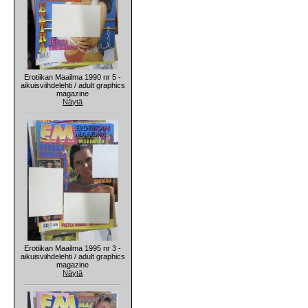
Erotiikan Maailma 1990 nr 5 -
aikuisviihdelehti / adult graphics
magazine
Näytä
Erotiikan Maailma 1995 nr 3 -
aikuisviihdelehti / adult graphics
magazine
Näytä