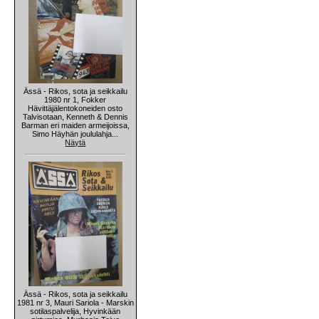
Ässä - Rikos, sota ja seikkailu
1980 nr 1, Fokker
Hävittäjälentokoneiden osto
Talvisotaan, Kenneth & Dennis
Barman eri maiden armeijoissa,
Simo Häyhän joululahja...
Näytä
Ässä - Rikos, sota ja seikkailu
1981 nr 3, Mauri Sariola - Marskin
sotilaspalvelija, Hyvinkään