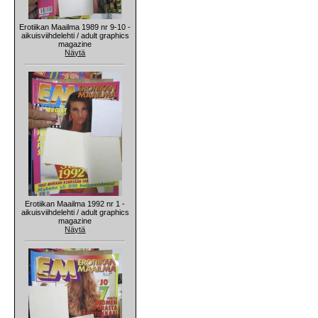
Erotiikan Maailma 1989 nr 9-10 -
aikuisviihdelehti / adult graphics
magazine
Näytä
Erotiikan Maailma 1992 nr 1 -
aikuisviihdelehti / adult graphics
magazine
Näytä