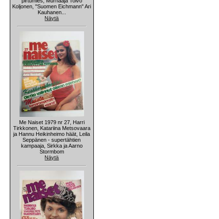
pirtumies, Murhaaja Toivo
Koljonen, "Suomen Eichmann" Ari
Kauhanen...
Näytä
Me Naiset 1979 nr 27, Harri
Tirkkonen, Katariina Metsovaara
ja Hannu Heikinheimo häät, Leila
Seppänen - supertähtien
kampaaja, Sirkka ja Aarno
Stormbom
Näytä