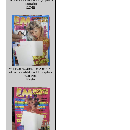
magazine
Näytä
Erotiikan Maailma 1993 nr 4-5 -
aikuisviihdelehti / adult graphics
magazine
Näytä