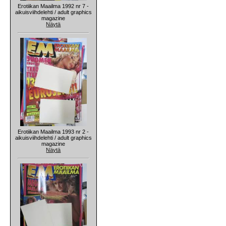
Erotiikan Maailma 1992 nr 7 -
aikuisviihdelehti / adult graphics
magazine
Näytä
Erotiikan Maailma 1993 nr 2 -
aikuisviihdelehti / adult graphics
magazine
Näytä