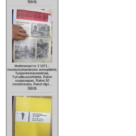
Näytä
Mottimestari nr 3 1971 -
moottorisahamiesten ammattilehti,
Työpenkkimenetelmää,
Turvallisuusohhjeita, Raket
suojasaapas, Raket 50
moottorisaha, Raket öljyt...
Näytä