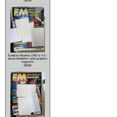
Erotiikan Maailma 1995 nr 4-5 -
aikuisviihdelehti / adult graphics
magazine
Näytä