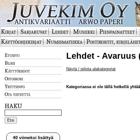
Kirjat
Sarjakuvat
Lehdet
Musiikki
Pienpainatteet
Käyttöohjekirjat
Numismatiikka
Postikortit, kirjelähe
Lehdet - Avaruus 
Etusivu
Blogi
Näytä / piilota alakategoriat
Käyttöehdot
Ostoskori
Yritysinfo
Kategoriassa ei ole tällä hetkellä yhtää
Ota yhteyttä
HAKU
40 viimeksi lisättyä