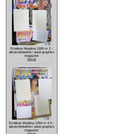
Erotiikan Maailma 1995 nr 2 -
aikuisviihdelehti / adult graphics
magazine
Näytä
Erotiikan Maailma 1994 nr 4-5 -
aikuisviihdelehti / adult graphics
magazine
Näytä