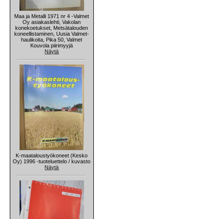
Maa ja Metalli 1971 nr 4 -Valmet
Oy asiakaslehti, Vakolan
konekoetukset, Metsätalouden
koneellistaminen, Uusia Valmet-
haulikoita, Pika 50, Valmet
Kouvola piirimyyjä
Näytä
K-maataloustyökoneet (Kesko
Oy) 1996 -tuoteluettelo / kuvasto
Näytä