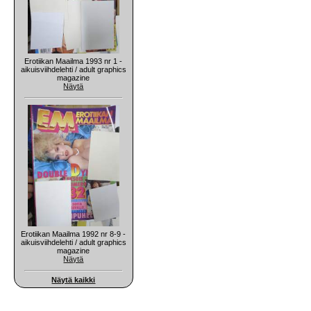
Erotiikan Maailma 1993 nr 1 -
aikuisviihdelehti / adult graphics
magazine
Näytä
Erotiikan Maailma 1992 nr 8-9 -
aikuisviihdelehti / adult graphics
magazine
Näytä
Näytä kaikki