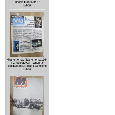
kirjasia II sarja nr 57
Näytä
Miesten oma / Naisten oma 1964
nr 2 -selostavan mainonnan
osoitteeton julkaisu, kääntölehti
Näytä