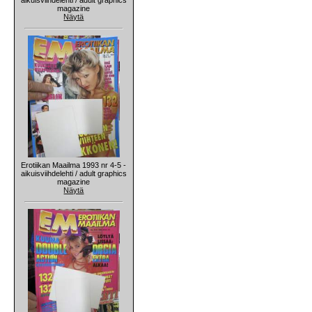
magazine
Näytä
Erotiikan Maailma 1993 nr 4-5 -
aikuisviihdelehti / adult graphics
magazine
Näytä