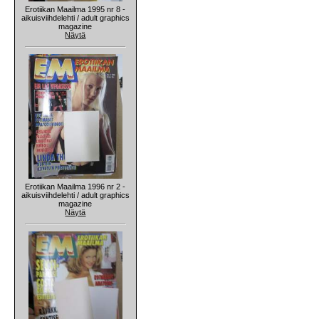
Erotiikan Maailma 1995 nr 8 -
aikuisviihdelehti / adult graphics
magazine
Näytä
Erotiikan Maailma 1996 nr 2 -
aikuisviihdelehti / adult graphics
magazine
Näytä