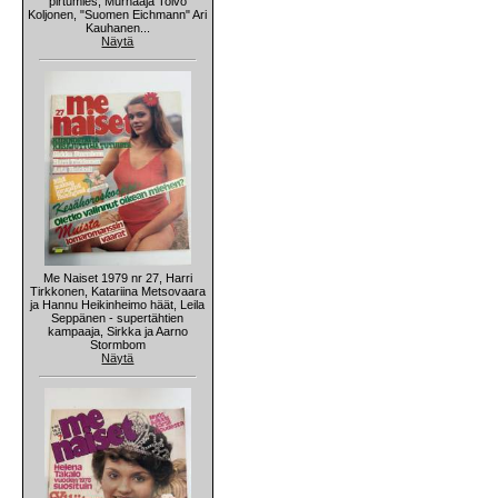
pirtumies, Murhaaja Toivo
Koljonen, "Suomen Eichmann" Ari
Kauhanen...
Näytä
Me Naiset 1979 nr 27, Harri
Tirkkonen, Katariina Metsovaara
ja Hannu Heikinheimo häät, Leila
Seppänen - supertähtien
kampaaja, Sirkka ja Aarno
Stormbom
Näytä