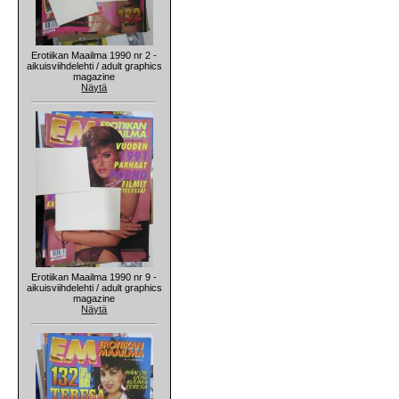
Erotiikan Maailma 1990 nr 2 -
aikuisviihdelehti / adult graphics
magazine
Näytä
Erotiikan Maailma 1990 nr 9 -
aikuisviihdelehti / adult graphics
magazine
Näytä