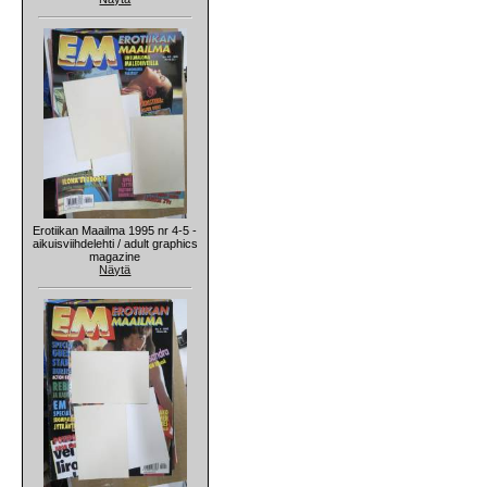
Erotiikan Maailma 1995 nr 4-5 -
aikuisviihdelehti / adult graphics
magazine
Näytä