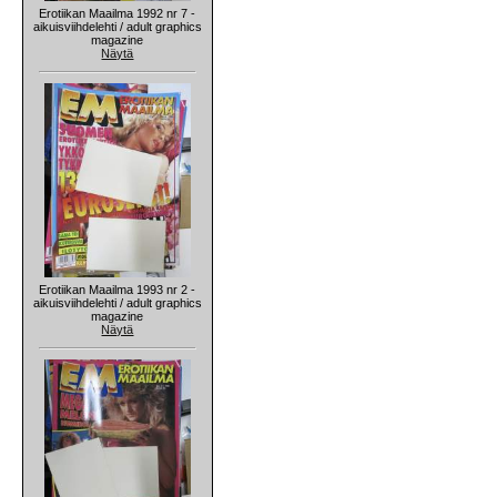
Erotiikan Maailma 1992 nr 7 -
aikuisviihdelehti / adult graphics
magazine
Näytä
Erotiikan Maailma 1993 nr 2 -
aikuisviihdelehti / adult graphics
magazine
Näytä