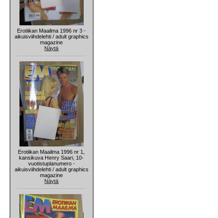
Erotiikan Maailma 1996 nr 3 -
aikuisviihdelehti / adult graphics
magazine
Näytä
Erotiikan Maailma 1996 nr 1,
kansikuva Henry Saari, 10-
vuotistuplanumero -
aikuisviihdelehti / adult graphics
magazine
Näytä