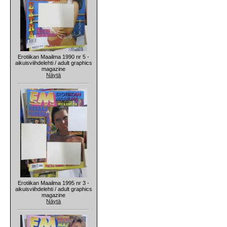
Erotiikan Maailma 1990 nr 5 -
aikuisviihdelehti / adult graphics
magazine
Näytä
Erotiikan Maailma 1995 nr 3 -
aikuisviihdelehti / adult graphics
magazine
Näytä