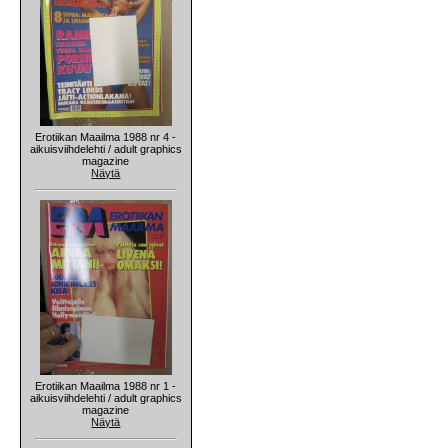
Erotiikan Maailma 1988 nr 4 -
aikuisviihdelehti / adult graphics
magazine
Näytä
Erotiikan Maailma 1988 nr 1 -
aikuisviihdelehti / adult graphics
magazine
Näytä