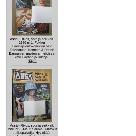
Ässä - Rikos, sota ja seikkailu
1980 nr 1, Fokker
Hävittäjälentokoneiden osto
Talvisotaan, Kenneth & Dennis
Barman eri maiden armeijoissa,
Simo Häyhän joululahja...
Näytä
Ässä - Rikos, sota ja seikkailu
1981 nr 3, Mauri Sariola - Marskin
sotilaspalvelija, Hyvinkään