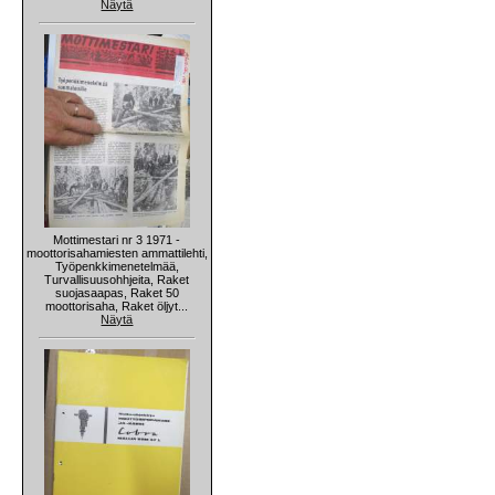
Näytä
Mottimestari nr 3 1971 -
moottorisahamiesten ammattilehti,
Työpenkkimenetelmää,
Turvallisuusohhjeita, Raket
suojasaapas, Raket 50
moottorisaha, Raket öljyt...
Näytä