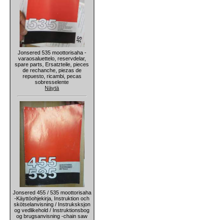
Jonsered 535 moottorisaha -
varaosaluettelo, reservdelar,
spare parts, Ersatzteile, pieces
de rechanche, piezas de
repuesto, ricambi, pecas
sobresselente
Näytä
Jonsered 455 / 535 moottorisaha
-Käyttöohjekirja, Instruktion och
skötselanvisning / Instruksksjon
og vedlikehold / Instruktionsbog
og brugsanvisning -chain saw