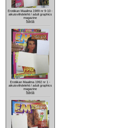
Erotiikan Maailma 1989 nr 9-10 -
aikuisviihdelehti / adult graphics
magazine
Näytä
Erotiikan Maailma 1992 nr 1 -
aikuisviihdelehti / adult graphics
magazine
Näytä