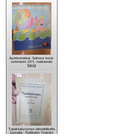
Aurinkomatkat -Solresor kesä-
sommaren 1971 -matkaesite
Näytä
Tupakkakysymys taloudelliselta
kannalta - Raittiuden Ystävien