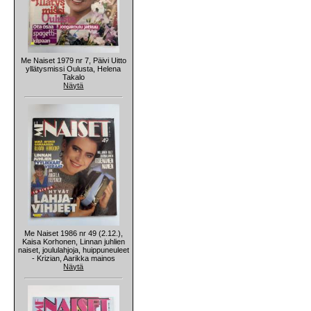
Me Naiset 1979 nr 7, Päivi Uitto
yllätysmissi Oulusta, Helena
Takalo
Näytä
Me Naiset 1986 nr 49 (2.12.),
Kaisa Korhonen, Linnan juhlien
naiset, joululahjoja, huippuneuleet
- Krizian, Aarikka mainos
Näytä