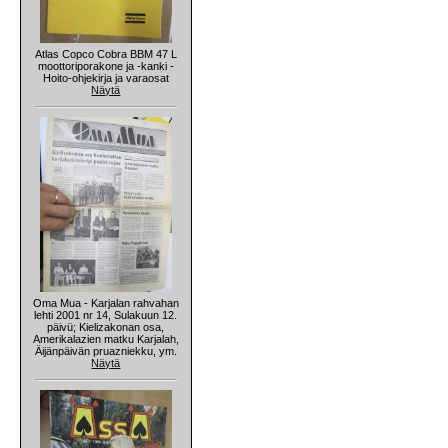
Atlas Copco Cobra BBM 47 L
moottoriporakone ja -kanki -
Hoito-ohjekirja ja varaosat
Näytä
Oma Mua - Karjalan rahvahan
lehti 2001 nr 14, Sulakuun 12.
päivü; Kielizakonan osa,
Amerikalazien matku Karjalah,
Äijänpäivän pruazniekku, ym.
Näytä