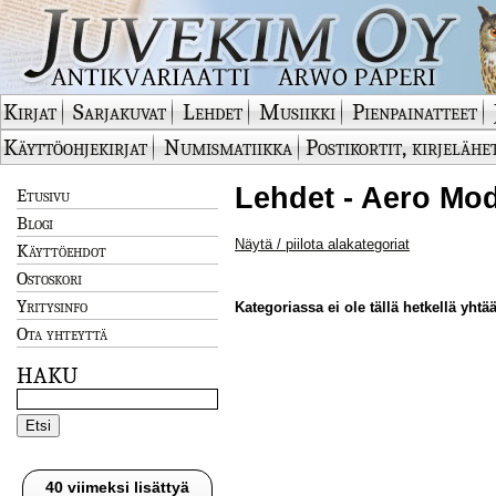
Kirjat
Sarjakuvat
Lehdet
Musiikki
Pienpainatteet
Käyttöohjekirjat
Numismatiikka
Postikortit, kirjelähe
Lehdet - Aero Mod
Etusivu
Blogi
Näytä / piilota alakategoriat
Käyttöehdot
Ostoskori
Yritysinfo
Kategoriassa ei ole tällä hetkellä yhtää
Ota yhteyttä
HAKU
40 viimeksi lisättyä