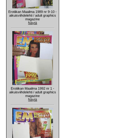
Erotiikan Maailma 1989 nr 9-10 -
aikuisviihdelehti / adult graphics
magazine
Näytä
Erotiikan Maailma 1992 nr 1 -
aikuisviihdelehti / adult graphics
magazine
Näytä