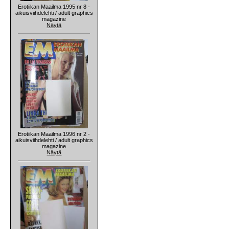
Erotiikan Maailma 1995 nr 8 -
aikuisviihdelehti / adult graphics
magazine
Näytä
Erotiikan Maailma 1996 nr 2 -
aikuisviihdelehti / adult graphics
magazine
Näytä