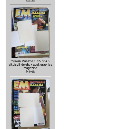
Erotiikan Maailma 1995 nr 4-5 -
aikuisviihdelehti / adult graphics
magazine
Näytä