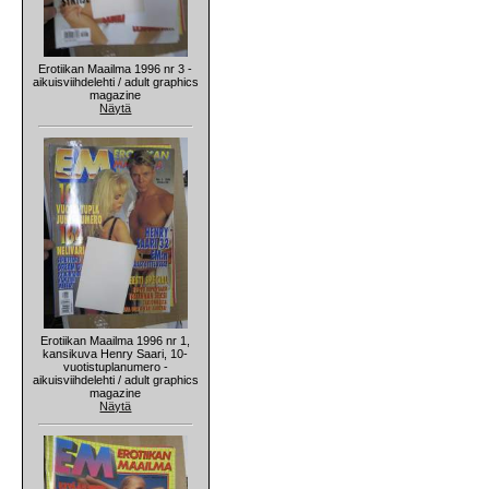
Erotiikan Maailma 1996 nr 3 -
aikuisviihdelehti / adult graphics
magazine
Näytä
Erotiikan Maailma 1996 nr 1,
kansikuva Henry Saari, 10-
vuotistuplanumero -
aikuisviihdelehti / adult graphics
magazine
Näytä