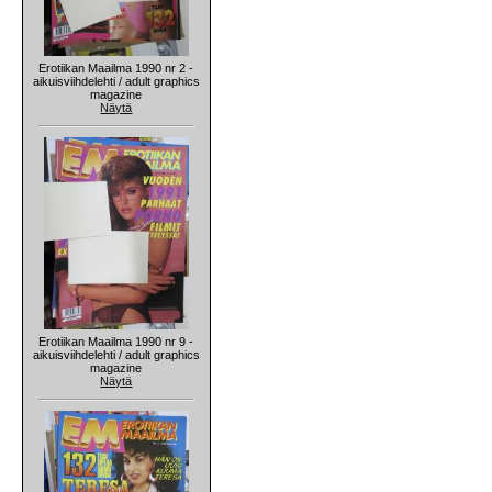
Erotiikan Maailma 1990 nr 2 -
aikuisviihdelehti / adult graphics
magazine
Näytä
Erotiikan Maailma 1990 nr 9 -
aikuisviihdelehti / adult graphics
magazine
Näytä