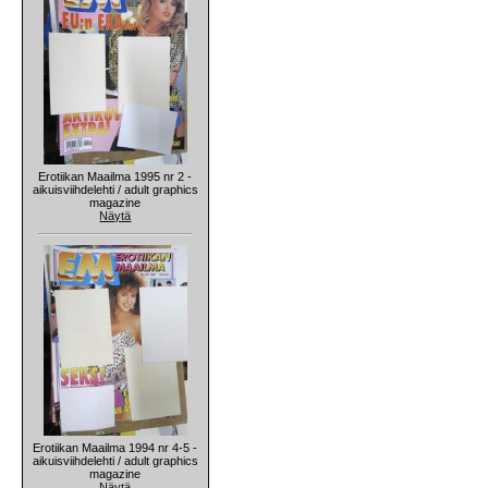
Erotiikan Maailma 1995 nr 2 -
aikuisviihdelehti / adult graphics
magazine
Näytä
Erotiikan Maailma 1994 nr 4-5 -
aikuisviihdelehti / adult graphics
magazine
Näytä