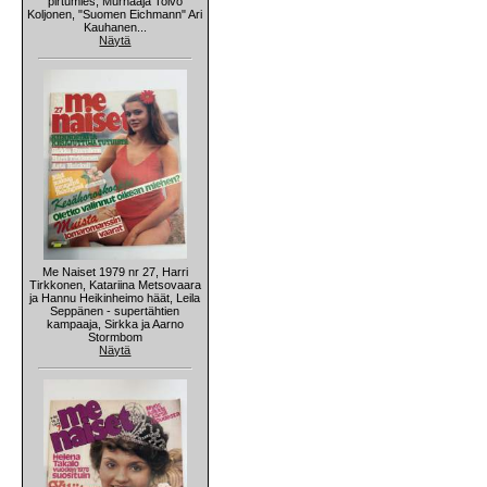
pirtumies, Murhaaja Toivo
Koljonen, "Suomen Eichmann" Ari
Kauhanen...
Näytä
Me Naiset 1979 nr 27, Harri
Tirkkonen, Katariina Metsovaara
ja Hannu Heikinheimo häät, Leila
Seppänen - supertähtien
kampaaja, Sirkka ja Aarno
Stormbom
Näytä