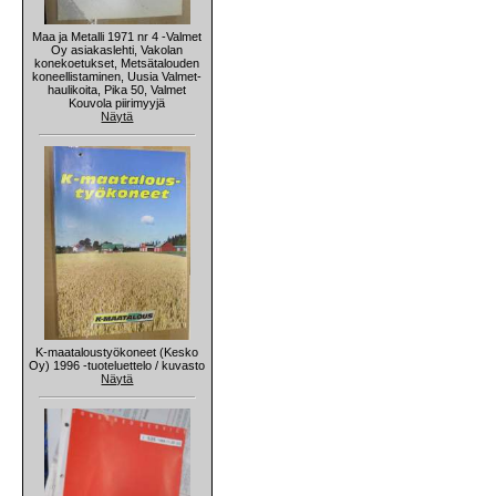
Maa ja Metalli 1971 nr 4 -Valmet
Oy asiakaslehti, Vakolan
konekoetukset, Metsätalouden
koneellistaminen, Uusia Valmet-
haulikoita, Pika 50, Valmet
Kouvola piirimyyjä
Näytä
K-maataloustyökoneet (Kesko
Oy) 1996 -tuoteluettelo / kuvasto
Näytä