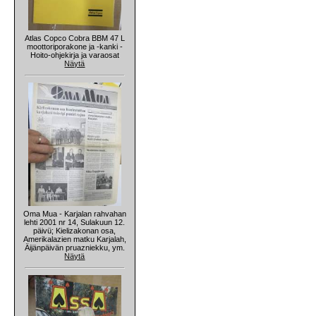
Atlas Copco Cobra BBM 47 L
moottoriporakone ja -kanki -
Hoito-ohjekirja ja varaosat
Näytä
Oma Mua - Karjalan rahvahan
lehti 2001 nr 14, Sulakuun 12.
päivü; Kielizakonan osa,
Amerikalazien matku Karjalah,
Äijänpäivän pruazniekku, ym.
Näytä