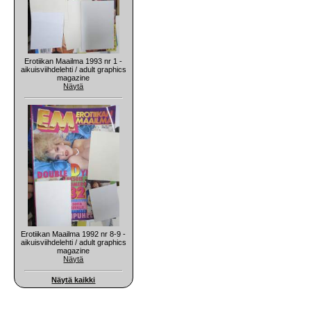
Erotiikan Maailma 1993 nr 1 -
aikuisviihdelehti / adult graphics
magazine
Näytä
Erotiikan Maailma 1992 nr 8-9 -
aikuisviihdelehti / adult graphics
magazine
Näytä
Näytä kaikki