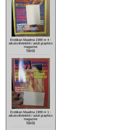
Erotiikan Maailma 1988 nr 4 -
aikuisviihdelehti / adult graphics
magazine
Näytä
Erotiikan Maailma 1988 nr 1 -
aikuisviihdelehti / adult graphics
magazine
Näytä