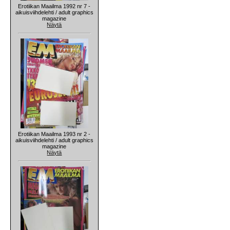
Erotiikan Maailma 1992 nr 7 -
aikuisviihdelehti / adult graphics
magazine
Näytä
Erotiikan Maailma 1993 nr 2 -
aikuisviihdelehti / adult graphics
magazine
Näytä