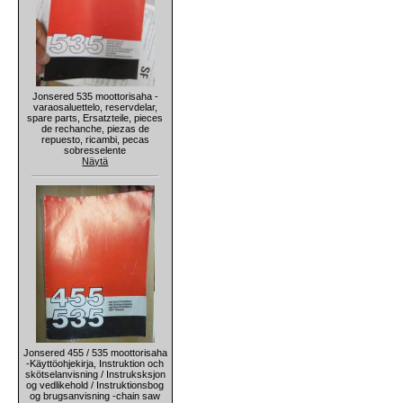
Jonsered 535 moottorisaha -
varaosaluettelo, reservdelar,
spare parts, Ersatzteile, pieces
de rechanche, piezas de
repuesto, ricambi, pecas
sobresselente
Näytä
Jonsered 455 / 535 moottorisaha
-Käyttöohjekirja, Instruktion och
skötselanvisning / Instruksksjon
og vedlikehold / Instruktionsbog
og brugsanvisning -chain saw