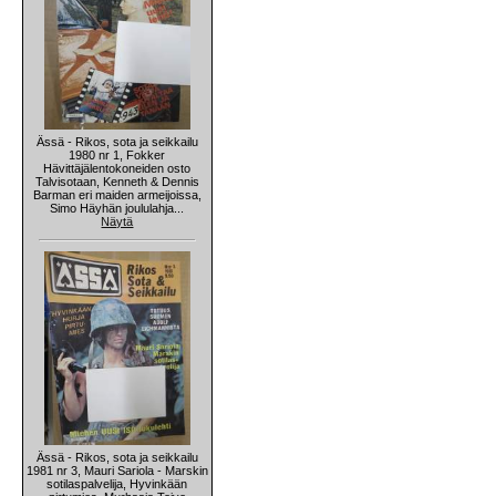
Ässä - Rikos, sota ja seikkailu
1980 nr 1, Fokker
Hävittäjälentokoneiden osto
Talvisotaan, Kenneth & Dennis
Barman eri maiden armeijoissa,
Simo Häyhän joululahja...
Näytä
Ässä - Rikos, sota ja seikkailu
1981 nr 3, Mauri Sariola - Marskin
sotilaspalvelija, Hyvinkään