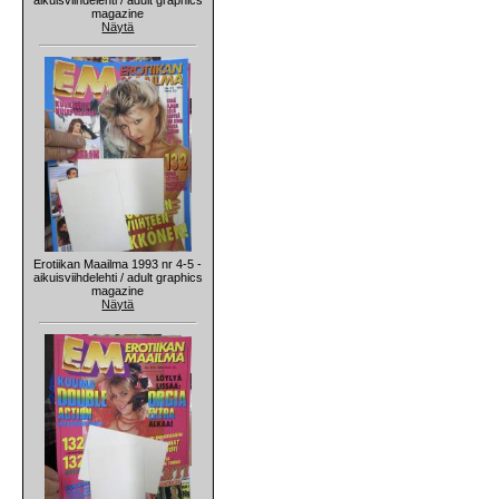
magazine
Näytä
Erotiikan Maailma 1993 nr 4-5 -
aikuisviihdelehti / adult graphics
magazine
Näytä