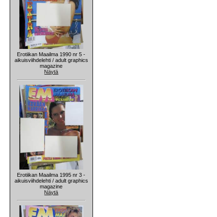
Erotiikan Maailma 1990 nr 5 -
aikuisviihdelehti / adult graphics
magazine
Näytä
Erotiikan Maailma 1995 nr 3 -
aikuisviihdelehti / adult graphics
magazine
Näytä