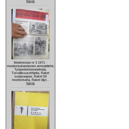
Näytä
Mottimestari nr 3 1971 -
moottorisahamiesten ammattilehti,
Työpenkkimenetelmää,
Turvallisuusohhjeita, Raket
suojasaapas, Raket 50
moottorisaha, Raket öljyt...
Näytä