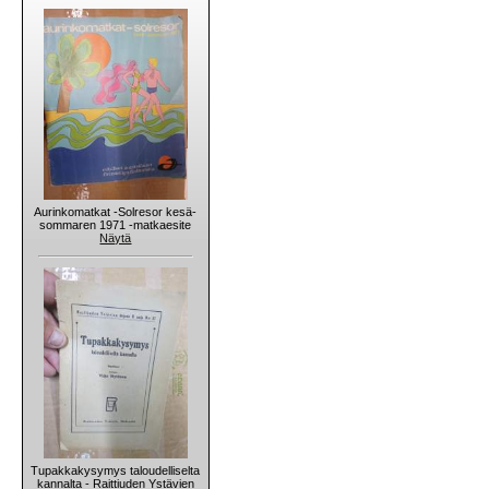
Aurinkomatkat -Solresor kesä-
sommaren 1971 -matkaesite
Näytä
Tupakkakysymys taloudelliselta
kannalta - Raittiuden Ystävien