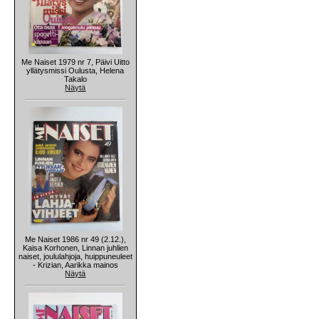
Me Naiset 1979 nr 7, Päivi Uitto
yllätysmissi Oulusta, Helena
Takalo
Näytä
Me Naiset 1986 nr 49 (2.12.),
Kaisa Korhonen, Linnan juhlien
naiset, joululahjoja, huippuneuleet
- Krizian, Aarikka mainos
Näytä