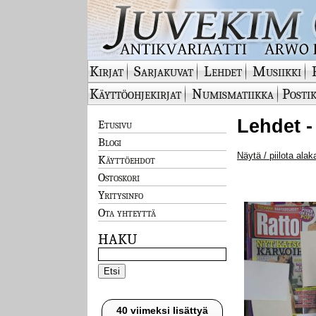
Kirjat
Sarjakuvat
Lehdet
Musiikki
Käyttöohjekirjat
Numismatiikka
Postik
Lehdet -
Etusivu
Blogi
Näytä / piilota alak
Käyttöehdot
Ostoskori
Yritysinfo
Ota yhteyttä
HAKU
40 viimeksi lisättyä