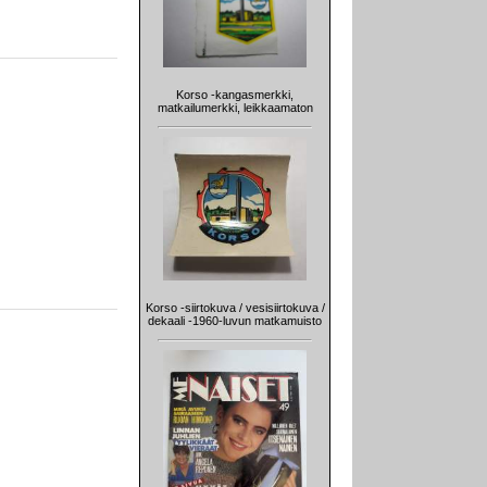
Korso -kangasmerkki,
matkailumerkki, leikkaamaton
Korso -siirtokuva / vesisiirtokuva /
dekaali -1960-luvun matkamuisto