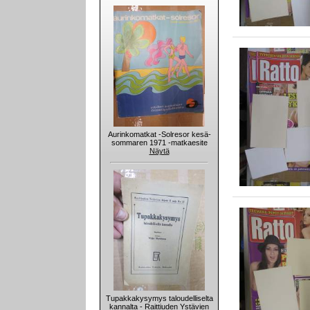
Aurinkomatkat -Solresor kesä-
sommaren 1971 -matkaesite
Näytä
Tupakkakysymys taloudelliselta
kannalta - Raittiuden Ystävien