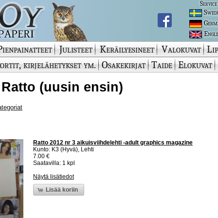
Service
Swed
Germ
Engli
Pienpainatteet
Julisteet
Keräilyesineet
Valokuvat
Lip
ortit, kirjelähetykset ym.
Osakekirjat
Taide
Elokuvat
 Ratto (uusin ensin)
ategoriat
Ratto 2012 nr 3 aikuisviihdelehti -adult graphics magazine
Kunto: K3 (Hyvä), Lehti
7.00 €
Saatavilla: 1 kpl
Näytä lisätiedot
Lisää koriin