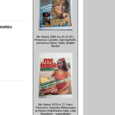
 graphics
Me Naiset 1984 nro 41 (9.10.),
Prinsessa Caroline, Sari Aspholm,
prinsessa Diana, Gilda, Brigitte
Bardot
Me Naiset 1979 nr 27, Harri
Tirkkonen, Katariina Metsovaara
ja Hannu Heikinheimo häät, Leila
Seppänen - supertähtien