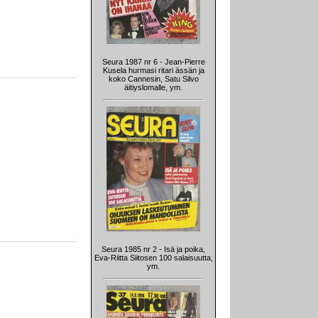
Seura 1987 nr 6 - Jean-Pierre
Kusela hurmasi ritari ässän ja
koko Cannesin, Satu Silvo
äitiyslomalle, ym.
Seura 1985 nr 2 - Isä ja poika,
Eva-Riitta Siitosen 100 salaisuutta,
ym.