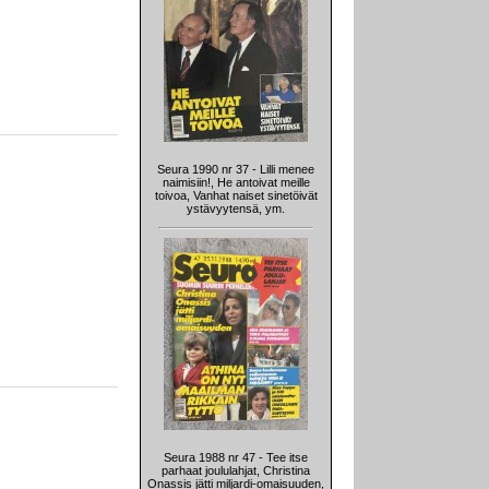
Seura 1990 nr 37 - Lilli menee
naimisiin!, He antoivat meille
toivoa, Vanhat naiset sinetöivät
ystävyytensä, ym.
Seura 1988 nr 47 - Tee itse
parhaat joululahjat, Christina
Onassis jätti miljardi-omaisuuden,