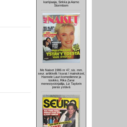
kampaaja, Sirkka ja Aarno
Stormbom
Me Naiset 1986 nr 47, sis. mm.
seur. artikkelit / kuvat / mainokset;
Hannele Lauri komedienne ja
tosikko, Rika Zarai
menestyskirjailija, Liz Taylorin
paras ystävä