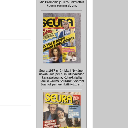
Mia Bromanin ja Tero Palmrothin
kuuma romanssi, ym.
Seura 1987 nr 2 - Matti Nykänen
uhkaa: Jos peli ei muutu vaihdan
kansalaisuutta, Kohu-kirjailija
Jackie Collins Seuralle: Sisareni
Joan oli perheen kiltti tyttö, ym.