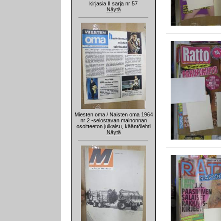
kirjasia II sarja nr 57
Näytä
Miesten oma / Naisten oma 1964
nr 2 -selostavan mainonnan
osoitteeton julkaisu, kääntölehti
Näytä