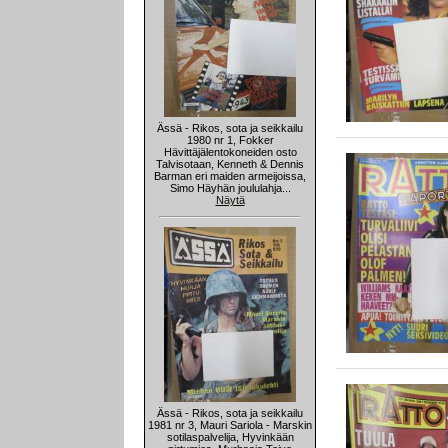
Ässä - Rikos, sota ja seikkailu
1980 nr 1, Fokker
Hävittäjälentokoneiden osto
Talvisotaan, Kenneth & Dennis
Barman eri maiden armeijoissa,
Simo Häyhän joululahja...
Näytä
Ässä - Rikos, sota ja seikkailu
1981 nr 3, Mauri Sariola - Marskin
sotilaspalvelija, Hyvinkään