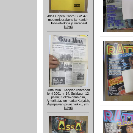
Atlas Copco Cobra BBM 47 L
moottoriporakone ja -kanki -
Hoito-ohjekirja ja varaosat
Näytä
Oma Mua - Karjalan rahvahan
lehti 2001 nr 14, Sulakuun 12.
päivü; Kielizakonan osa,
Amerikalazien matku Karjalah,
Äijänpäivän pruazniekku, ym.
Näytä