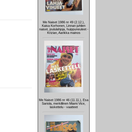
Me Naiset 1986 nr 49 (2.12.),
Kaisa Korhonen, Linnan juhlien
naiset, joululahjoja, huippuneuleet -
Krizian, Aarikka mainos
Me Naiset 1986 nr 46 (11.11.), Esa
Sariola, merkillinen Miami Vice,
laskettelu - vaatteet