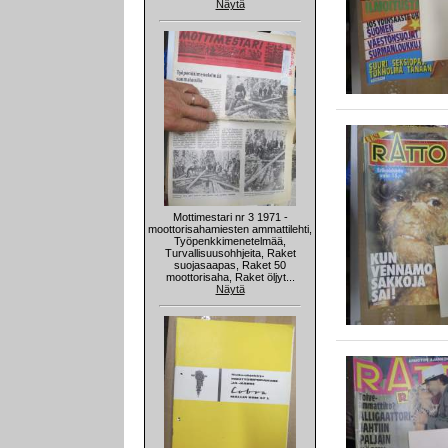
Näytä
Mottimestari nr 3 1971 -
moottorisahamiesten ammattilehti,
Työpenkkimenetelmää,
Turvallisuusohhjeita, Raket
suojasaapas, Raket 50
moottorisaha, Raket öljyt...
Näytä