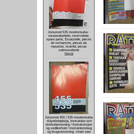
Jonsered 535 moottorisaha -
varaosaluettelo, reservdelar,
spare parts, Ersatzteile, pieces
de rechanche, piezas de
repuesto, ricambi, pecas
sobresselente
Näytä
Jonsered 455 / 535 moottorisaha
-Käyttöohjekirja, Instruktion och
skötselanvisning / Instruksksjon
og vedlikehold / Instruktionsbog
og brugsanvisning -chain saw