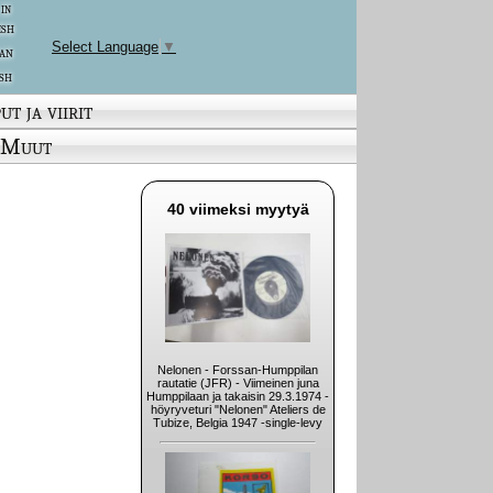
 in
ish
Select Language
▼
an
sh
ut ja viirit
Muut
40 viimeksi myytyä
Nelonen - Forssan-Humppilan
rautatie (JFR) - Viimeinen juna
Humppilaan ja takaisin 29.3.1974 -
höyryveturi "Nelonen" Ateliers de
Tubize, Belgia 1947 -single-levy