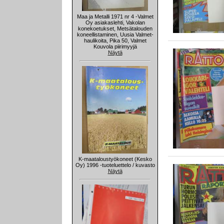
Maa ja Metalli 1971 nr 4 -Valmet
Oy asiakaslehti, Vakolan
konekoetukset, Metsätalouden
koneellistaminen, Uusia Valmet-
haulikoita, Pika 50, Valmet
Kouvola piirimyyjä
Näytä
K-maataloustyökoneet (Kesko
Oy) 1996 -tuoteluettelo / kuvasto
Näytä