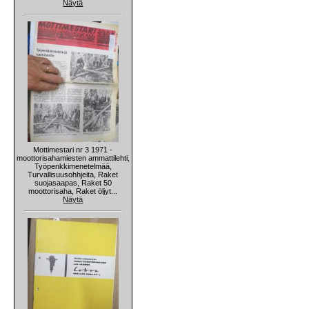
Näytä
Mottimestari nr 3 1971 -
moottorisahamiesten ammattilehti,
Työpenkkimenetelmää,
Turvallisuusohhjeita, Raket
suojasaapas, Raket 50
moottorisaha, Raket öljyt...
Näytä