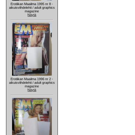
Erotiikan Maailma 1995 nr 8 -
aikuisviihdelehti / adult graphics
magazine
Näytä
Erotiikan Maailma 1996 nr 2 -
aikuisviihdelehti / adult graphics
magazine
Näytä