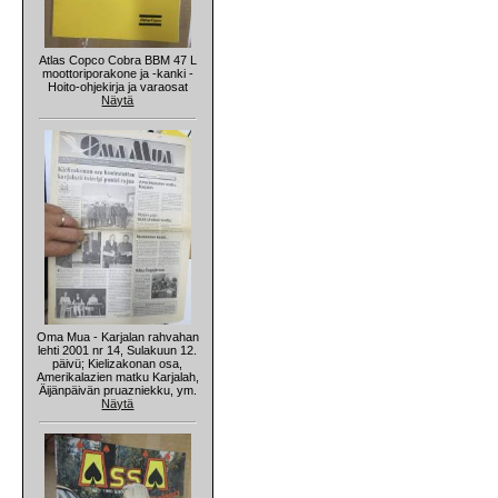
Atlas Copco Cobra BBM 47 L
moottoriporakone ja -kanki -
Hoito-ohjekirja ja varaosat
Näytä
Oma Mua - Karjalan rahvahan
lehti 2001 nr 14, Sulakuun 12.
päivü; Kielizakonan osa,
Amerikalazien matku Karjalah,
Äijänpäivän pruazniekku, ym.
Näytä