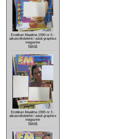
Erotiikan Maailma 1990 nr 5 -
aikuisviihdelehti / adult graphics
magazine
Näytä
Erotiikan Maailma 1995 nr 3 -
aikuisviihdelehti / adult graphics
magazine
Näytä