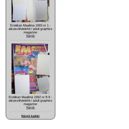
Erotiikan Maailma 1993 nr 1 -
aikuisviihdelehti / adult graphics
magazine
Näytä
Erotiikan Maailma 1992 nr 8-9 -
aikuisviihdelehti / adult graphics
magazine
Näytä
Näytä kaikki