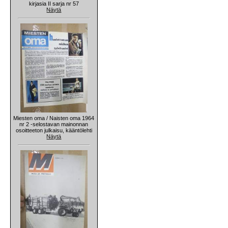
kirjasia II sarja nr 57
Näytä
Miesten oma / Naisten oma 1964
nr 2 -selostavan mainonnan
osoitteeton julkaisu, kääntölehti
Näytä