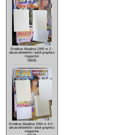
Erotiikan Maailma 1995 nr 2 -
aikuisviihdelehti / adult graphics
magazine
Näytä
Erotiikan Maailma 1994 nr 4-5 -
aikuisviihdelehti / adult graphics
magazine
Näytä