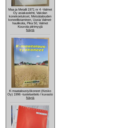
Maa ja Metalli 1971 nr 4 -Valmet
Oy asiakaslehti, Vakolan
konekoetukset, Metsätalouden
koneellistaminen, Uusia Valmet-
haulikoita, Pika 50, Valmet
Kouvola piirimyyjä
Näytä
K-maataloustyökoneet (Kesko
Oy) 1996 -tuoteluettelo / kuvasto
Näytä