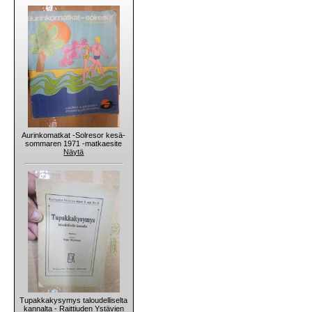
Aurinkomatkat -Solresor kesä-
sommaren 1971 -matkaesite
Näytä
Tupakkakysymys taloudelliselta
kannalta - Raittiuden Ystävien