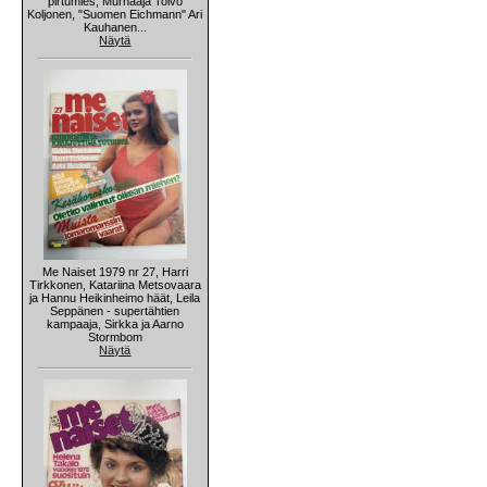
pirtumies, Murhaaja Toivo
Koljonen, "Suomen Eichmann" Ari
Kauhanen...
Näytä
Me Naiset 1979 nr 27, Harri
Tirkkonen, Katariina Metsovaara
ja Hannu Heikinheimo häät, Leila
Seppänen - supertähtien
kampaaja, Sirkka ja Aarno
Stormbom
Näytä