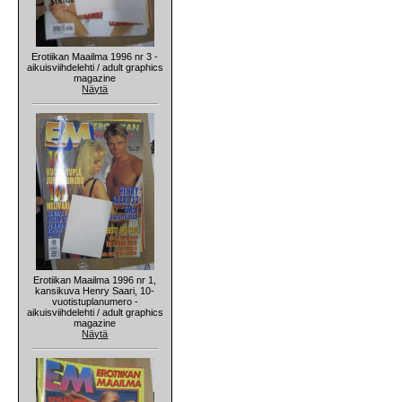
Erotiikan Maailma 1996 nr 3 -
aikuisviihdelehti / adult graphics
magazine
Näytä
Erotiikan Maailma 1996 nr 1,
kansikuva Henry Saari, 10-
vuotistuplanumero -
aikuisviihdelehti / adult graphics
magazine
Näytä