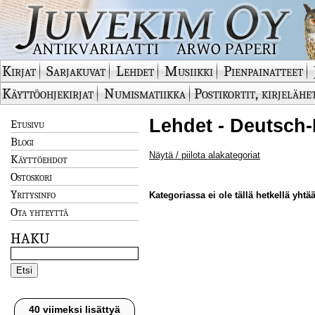
Kirjat
Sarjakuvat
Lehdet
Musiikki
Pienpainatteet
Käyttöohjekirjat
Numismatiikka
Postikortit, kirjelähe
Lehdet - Deutsch-
Etusivu
Blogi
Näytä / piilota alakategoriat
Käyttöehdot
Ostoskori
Yritysinfo
Kategoriassa ei ole tällä hetkellä yhtää
Ota yhteyttä
HAKU
40 viimeksi lisättyä