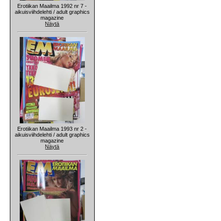
Erotiikan Maailma 1992 nr 7 -
aikuisviihdelehti / adult graphics
magazine
Näytä
Erotiikan Maailma 1993 nr 2 -
aikuisviihdelehti / adult graphics
magazine
Näytä