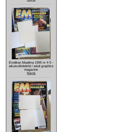
Erotiikan Maailma 1995 nr 4-5 -
aikuisviihdelehti / adult graphics
magazine
Näytä