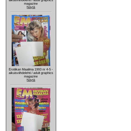
magazine
Näytä
Erotiikan Maailma 1993 nr 4-5 -
aikuisviihdelehti / adult graphics
magazine
Näytä