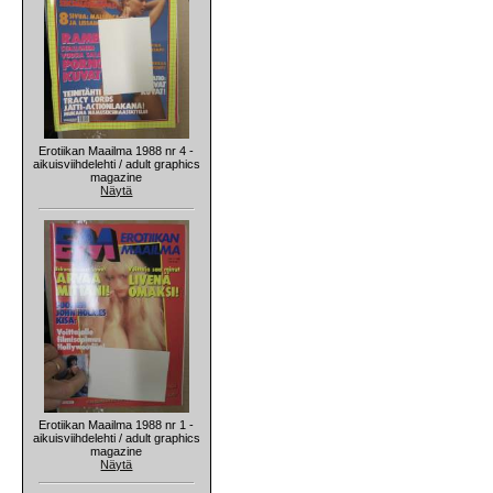
Erotiikan Maailma 1988 nr 4 -
aikuisviihdelehti / adult graphics
magazine
Näytä
Erotiikan Maailma 1988 nr 1 -
aikuisviihdelehti / adult graphics
magazine
Näytä