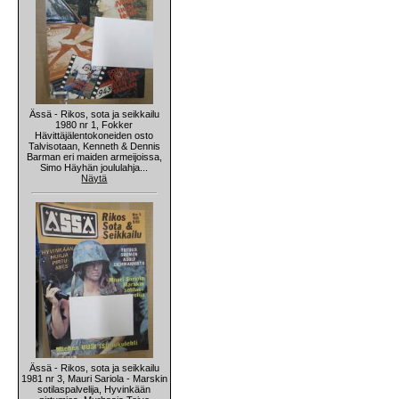
Ässä - Rikos, sota ja seikkailu
1980 nr 1, Fokker
Hävittäjälentokoneiden osto
Talvisotaan, Kenneth & Dennis
Barman eri maiden armeijoissa,
Simo Häyhän joululahja...
Näytä
Ässä - Rikos, sota ja seikkailu
1981 nr 3, Mauri Sariola - Marskin
sotilaspalvelija, Hyvinkään