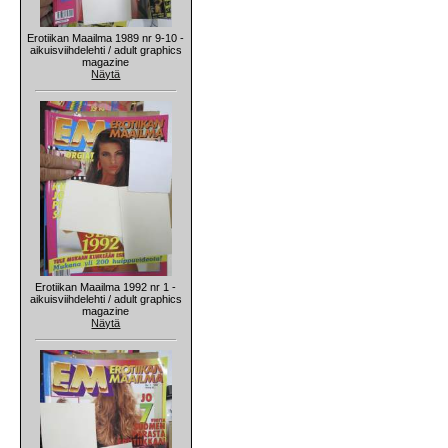
Erotiikan Maailma 1989 nr 9-10 -
aikuisviihdelehti / adult graphics
magazine
Näytä
Erotiikan Maailma 1992 nr 1 -
aikuisviihdelehti / adult graphics
magazine
Näytä