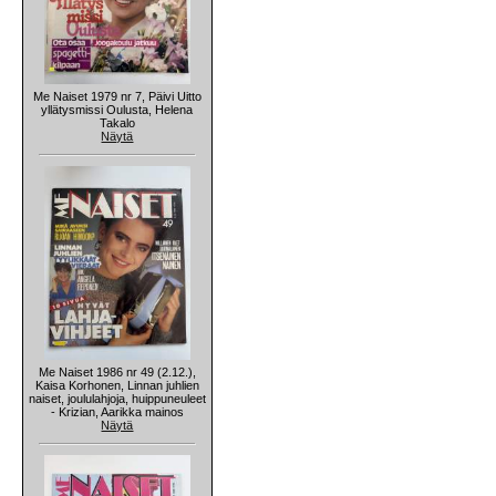
Me Naiset 1979 nr 7, Päivi Uitto
yllätysmissi Oulusta, Helena
Takalo
Näytä
Me Naiset 1986 nr 49 (2.12.),
Kaisa Korhonen, Linnan juhlien
naiset, joululahjoja, huippuneuleet
- Krizian, Aarikka mainos
Näytä