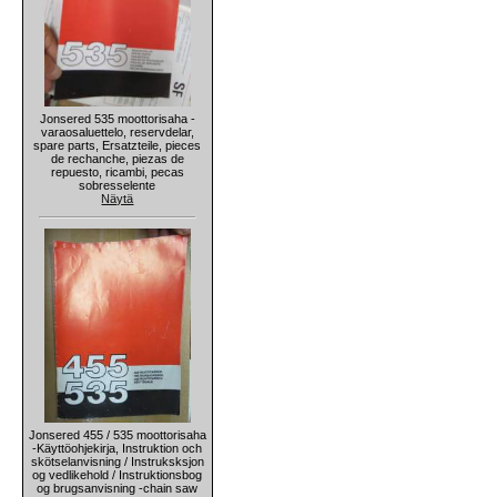
Jonsered 535 moottorisaha -
varaosaluettelo, reservdelar,
spare parts, Ersatzteile, pieces
de rechanche, piezas de
repuesto, ricambi, pecas
sobresselente
Näytä
Jonsered 455 / 535 moottorisaha
-Käyttöohjekirja, Instruktion och
skötselanvisning / Instruksksjon
og vedlikehold / Instruktionsbog
og brugsanvisning -chain saw