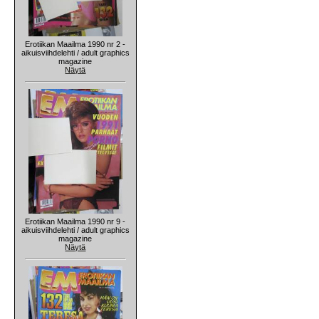
Erotiikan Maailma 1990 nr 2 -
aikuisviihdelehti / adult graphics
magazine
Näytä
Erotiikan Maailma 1990 nr 9 -
aikuisviihdelehti / adult graphics
magazine
Näytä