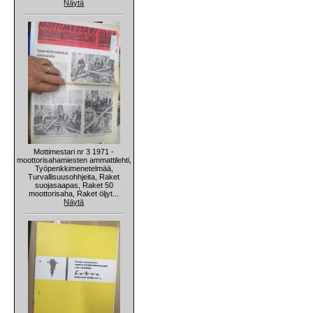
Näytä
Mottimestari nr 3 1971 -
moottorisahamiesten ammattilehti,
Työpenkkimenetelmää,
Turvallisuusohhjeita, Raket
suojasaapas, Raket 50
moottorisaha, Raket öljyt...
Näytä