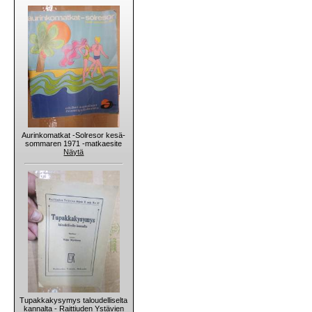
Aurinkomatkat -Solresor kesä-
sommaren 1971 -matkaesite
Näytä
Tupakkakysymys taloudelliselta
kannalta - Raittiuden Ystävien