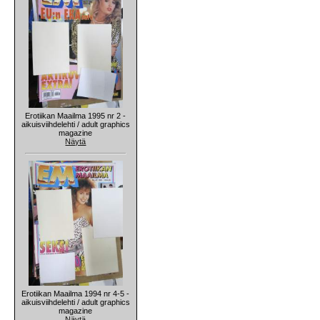
Erotiikan Maailma 1995 nr 2 -
aikuisviihdelehti / adult graphics
magazine
Näytä
Erotiikan Maailma 1994 nr 4-5 -
aikuisviihdelehti / adult graphics
magazine
Näytä