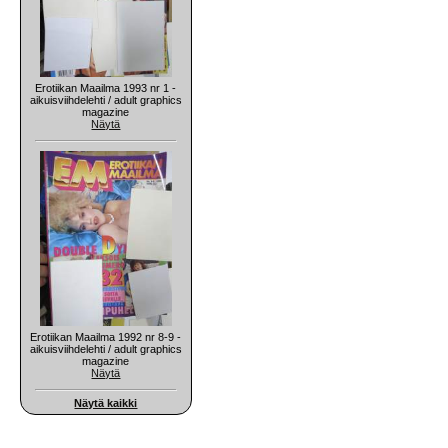
Erotiikan Maailma 1993 nr 1 -
aikuisviihdelehti / adult graphics
magazine
Näytä
Erotiikan Maailma 1992 nr 8-9 -
aikuisviihdelehti / adult graphics
magazine
Näytä
Näytä kaikki