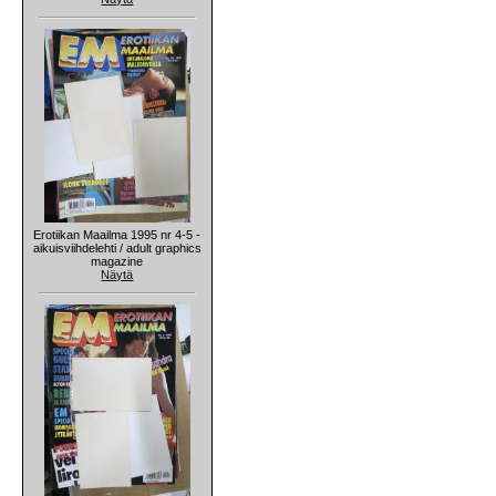
Erotiikan Maailma 1995 nr 4-5 -
aikuisviihdelehti / adult graphics
magazine
Näytä