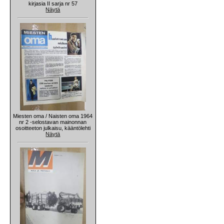
kirjasia II sarja nr 57
Näytä
Miesten oma / Naisten oma 1964
nr 2 -selostavan mainonnan
osoitteeton julkaisu, kääntölehti
Näytä