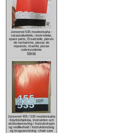
Jonsered 535 moottorisaha -
varaosaluettelo, reservdelar,
spare parts, Ersatzteile, pieces
de rechanche, piezas de
repuesto, ricambi, pecas
sobresselente
Näytä
Jonsered 455 / 535 moottorisaha
-Käyttöohjekirja, Instruktion och
skötselanvisning / Instruksksjon
og vedlikehold / Instruktionsbog
og brugsanvisning -chain saw