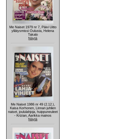
Me Naiset 1979 nr 7, Päivi Uitto
yllätysmissi Oulusta, Helena
Takalo
Näytä
Me Naiset 1986 nr 49 (2.12.),
Kaisa Korhonen, Linnan juhlien
naiset, joululahjoja, huippuneuleet
- Krizian, Aarikka mainos
Näytä