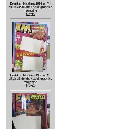
Erotiikan Maailma 1992 nr 7 -
aikuisviihdelehti / adult graphics
magazine
Näytä
Erotiikan Maailma 1993 nr 2 -
aikuisviihdelehti / adult graphics
magazine
Näytä