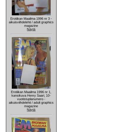
Erotiikan Maailma 1996 nr 3 -
aikuisviihdelehti / adult graphics
magazine
Näytä
Erotiikan Maailma 1996 nr 1,
kansikuva Henry Saari, 10-
vuotistuplanumero -
aikuisviihdelehti / adult graphics
magazine
Näytä