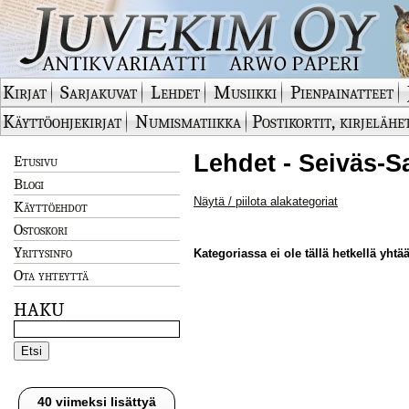
Kirjat
Sarjakuvat
Lehdet
Musiikki
Pienpainatteet
Käyttöohjekirjat
Numismatiikka
Postikortit, kirjelähe
Lehdet - Seiväs-S
Etusivu
Blogi
Näytä / piilota alakategoriat
Käyttöehdot
Ostoskori
Yritysinfo
Kategoriassa ei ole tällä hetkellä yhtää
Ota yhteyttä
HAKU
40 viimeksi lisättyä