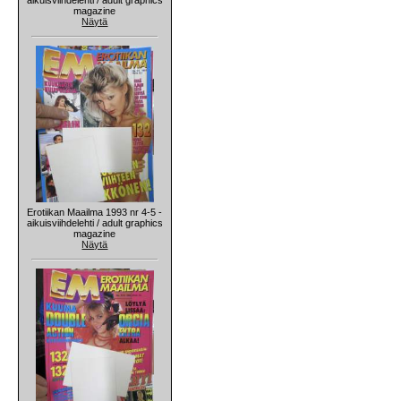
magazine
Näytä
Erotiikan Maailma 1993 nr 4-5 -
aikuisviihdelehti / adult graphics
magazine
Näytä