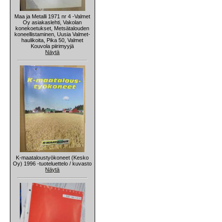
Maa ja Metalli 1971 nr 4 -Valmet
Oy asiakaslehti, Vakolan
konekoetukset, Metsätalouden
koneellistaminen, Uusia Valmet-
haulikoita, Pika 50, Valmet
Kouvola piirimyyjä
Näytä
K-maataloustyökoneet (Kesko
Oy) 1996 -tuoteluettelo / kuvasto
Näytä