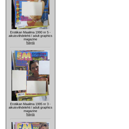
Erotiikan Maailma 1990 nr 5 -
aikuisviihdelehti / adult graphics
magazine
Näytä
Erotiikan Maailma 1995 nr 3 -
aikuisviihdelehti / adult graphics
magazine
Näytä