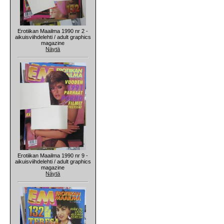
Erotiikan Maailma 1990 nr 2 -
aikuisviihdelehti / adult graphics
magazine
Näytä
Erotiikan Maailma 1990 nr 9 -
aikuisviihdelehti / adult graphics
magazine
Näytä