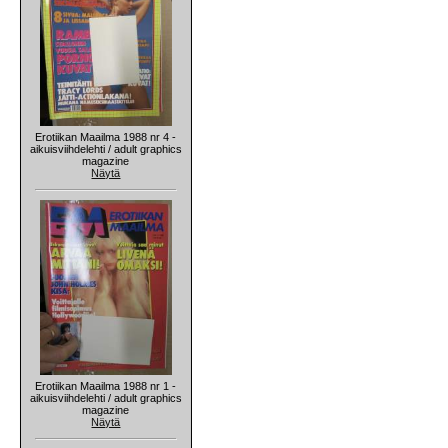
Erotiikan Maailma 1988 nr 4 -
aikuisviihdelehti / adult graphics
magazine
Näytä
Erotiikan Maailma 1988 nr 1 -
aikuisviihdelehti / adult graphics
magazine
Näytä