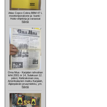
Atlas Copco Cobra BBM 47 L
moottoriporakone ja -kanki -
Hoito-ohjekirja ja varaosat
Näytä
Oma Mua - Karjalan rahvahan
lehti 2001 nr 14, Sulakuun 12.
päivü; Kielizakonan osa,
Amerikalazien matku Karjalah,
Äijänpäivän pruazniekku, ym.
Näytä