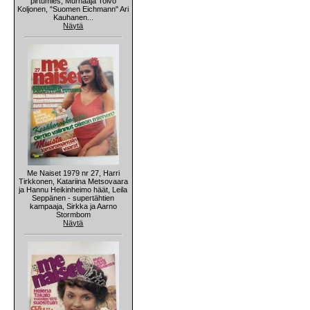
pirtumies, Murhaaja Toivo
Koljonen, "Suomen Eichmann" Ari
Kauhanen...
Näytä
Me Naiset 1979 nr 27, Harri
Tirkkonen, Katariina Metsovaara
ja Hannu Heikinheimo häät, Leila
Seppänen - supertähtien
kampaaja, Sirkka ja Aarno
Stormbom
Näytä