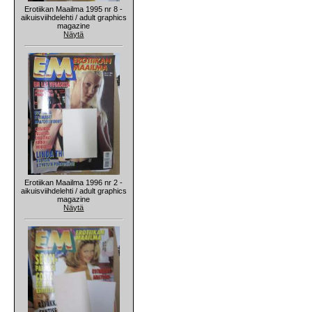
Erotiikan Maailma 1995 nr 8 -
aikuisviihdelehti / adult graphics
magazine
Näytä
Erotiikan Maailma 1996 nr 2 -
aikuisviihdelehti / adult graphics
magazine
Näytä