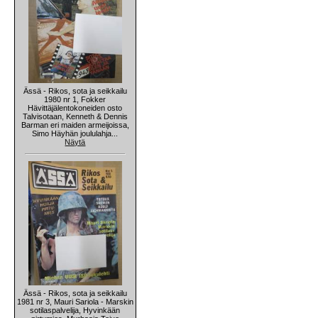
Ässä - Rikos, sota ja seikkailu
1980 nr 1, Fokker
Hävittäjälentokoneiden osto
Talvisotaan, Kenneth & Dennis
Barman eri maiden armeijoissa,
Simo Häyhän joululahja...
Näytä
Ässä - Rikos, sota ja seikkailu
1981 nr 3, Mauri Sariola - Marskin
sotilaspalvelija, Hyvinkään