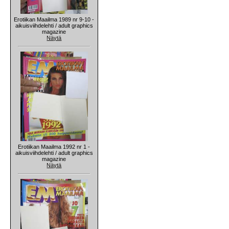
Erotiikan Maailma 1989 nr 9-10 -
aikuisviihdelehti / adult graphics
magazine
Näytä
Erotiikan Maailma 1992 nr 1 -
aikuisviihdelehti / adult graphics
magazine
Näytä