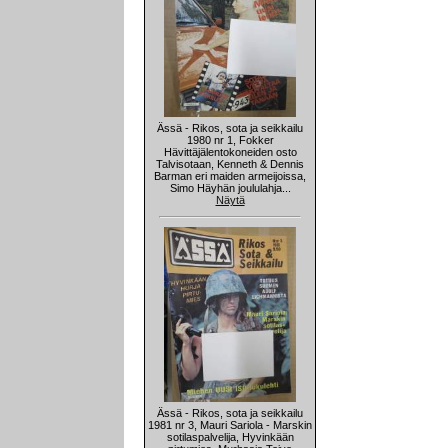
Ässä - Rikos, sota ja seikkailu
1980 nr 1, Fokker
Hävittäjälentokoneiden osto
Talvisotaan, Kenneth & Dennis
Barman eri maiden armeijoissa,
Simo Häyhän joululahja...
Näytä
Ässä - Rikos, sota ja seikkailu
1981 nr 3, Mauri Sariola - Marskin
sotilaspalvelija, Hyvinkään