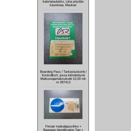
kaloriataulukko, Liina pöydän
kaunistaa, Maukas
Boarding Pass / Tarkastuskortti /
Kontrollkort, jossa kiinnitettynä
Matkustajamaksukuitti 10,00 mk
nr 087413
Finnair matkalippuvihko +
Baggage Identification Tag +