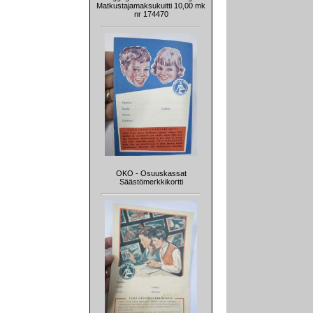
Matkustajamaksukuitti 10,00 mk
nr 174470
OKO - Osuuskassat
Säästömerkkikortti