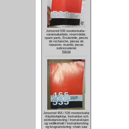
Jonsered 535 moottorisaha -
varaosaluettelo, reservdelar,
spare parts, Ersatzteile, pieces
de rechanche, piezas de
repuesto, ricambi, pecas
sobresselente
Näytä
Jonsered 455 / 535 moottorisaha
-Käyttöohjekirja, Instruktion och
skötselanvisning / Instruksksjon
og vedlikehold / Instruktionsbog
og brugsanvisning -chain saw