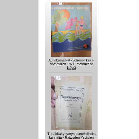
Aurinkomatkat -Solresor kesä-
sommaren 1971 -matkaesite
Näytä
Tupakkakysymys taloudelliselta
kannalta - Raittiuden Ystävien