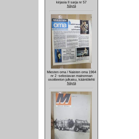
kirjasia II sarja nr 57
Näytä
Miesten oma / Naisten oma 1964
nr 2 -selostavan mainonnan
osoitteeton julkaisu, kääntölehti
Näytä