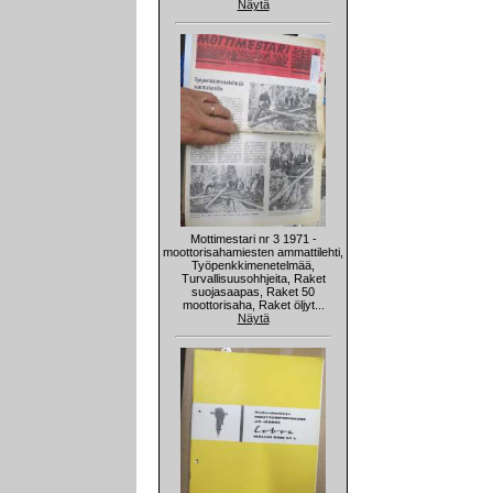
Näytä
Mottimestari nr 3 1971 -
moottorisahamiesten ammattilehti,
Työpenkkimenetelmää,
Turvallisuusohhjeita, Raket
suojasaapas, Raket 50
moottorisaha, Raket öljyt...
Näytä