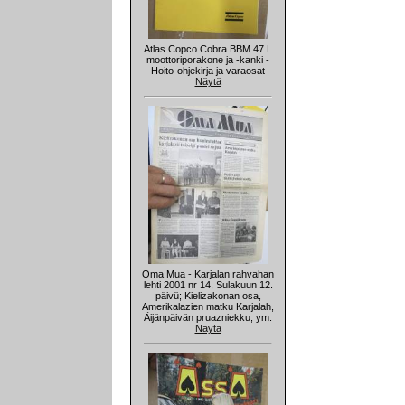
Atlas Copco Cobra BBM 47 L
moottoriporakone ja -kanki -
Hoito-ohjekirja ja varaosat
Näytä
Oma Mua - Karjalan rahvahan
lehti 2001 nr 14, Sulakuun 12.
päivü; Kielizakonan osa,
Amerikalazien matku Karjalah,
Äijänpäivän pruazniekku, ym.
Näytä