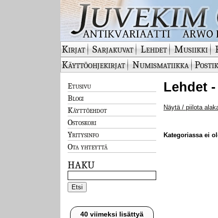
Kirjat
Sarjakuvat
Lehdet
Musiikki
Käyttöohjekirjat
Numismatiikka
Postik
Lehdet -
Etusivu
Blogi
Näytä / piilota alak
Käyttöehdot
Ostoskori
Yritysinfo
Kategoriassa ei ole
Ota yhteyttä
HAKU
40 viimeksi lisättyä