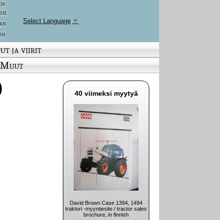
 in
ish
Select Language
▼
an
sh
ut ja viirit
Muut
)
40 viimeksi myytyä
David Brown Case 1394, 1494
traktori -myyntiesite / tractor sales
brochure, in finnish