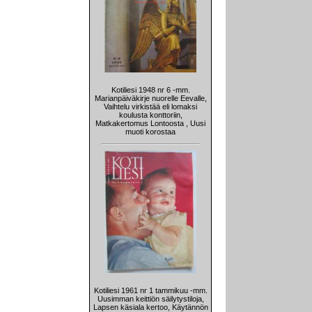
Kotiliesi 1948 nr 6 -mm.
Marianpäiväkirje nuorelle Eevalle,
Vaihtelu virkistää eli lomaksi
koulusta konttoriin,
Matkakertomus Lontoosta , Uusi
muoti korostaa
Kotiliesi 1961 nr 1 tammikuu -mm.
Uusimman keittiön säilytystiloja,
Lapsen käsiala kertoo, Käytännön