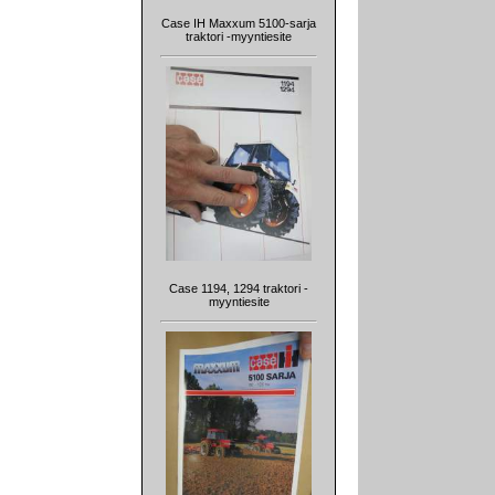
Case IH Maxxum 5100-sarja
traktori -myyntiesite
Case 1194, 1294 traktori -
myyntiesite