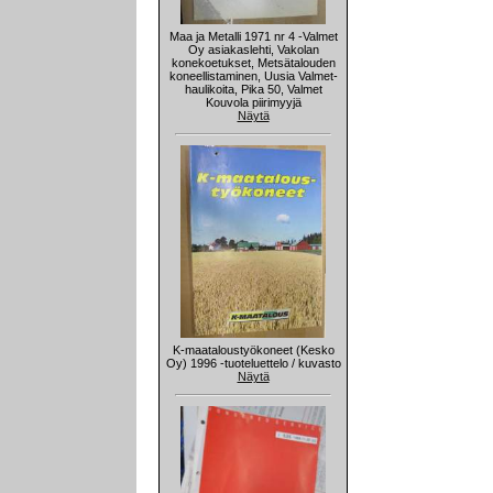
Maa ja Metalli 1971 nr 4 -Valmet
Oy asiakaslehti, Vakolan
konekoetukset, Metsätalouden
koneellistaminen, Uusia Valmet-
haulikoita, Pika 50, Valmet
Kouvola piirimyyjä
Näytä
K-maataloustyökoneet (Kesko
Oy) 1996 -tuoteluettelo / kuvasto
Näytä