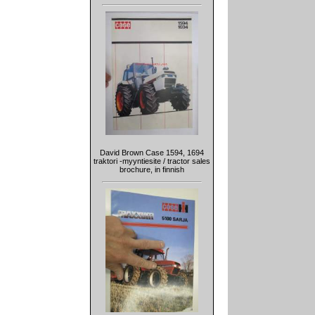
David Brown Case 1594, 1694
traktori -myyntiesite / tractor sales
brochure, in finnish