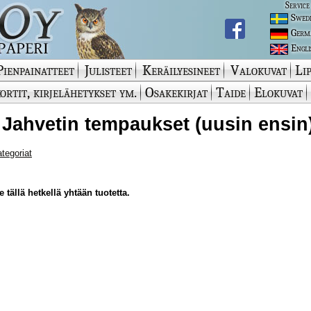
Service
Swed
Germ
Engli
Pienpainatteet
Julisteet
Keräilyesineet
Valokuvat
Lip
ortit, kirjelähetykset ym.
Osakekirjat
Taide
Elokuvat
 Jahvetin tempaukset (uusin ensin
ategoriat
 tällä hetkellä yhtään tuotetta.