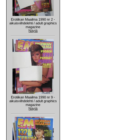
Erotiikan Maailma 1990 nr 2 -
aikuisviihdelehti / adult graphics
magazine
Näytä
Erotiikan Maailma 1990 nr 9 -
aikuisviihdelehti / adult graphics
magazine
Näytä