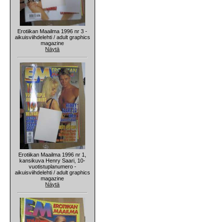
Erotiikan Maailma 1996 nr 3 -
aikuisviihdelehti / adult graphics
magazine
Näytä
Erotiikan Maailma 1996 nr 1,
kansikuva Henry Saari, 10-
vuotistuplanumero -
aikuisviihdelehti / adult graphics
magazine
Näytä