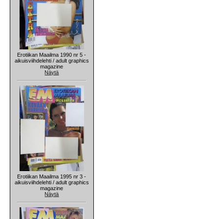
Erotiikan Maailma 1990 nr 5 -
aikuisviihdelehti / adult graphics
magazine
Näytä
Erotiikan Maailma 1995 nr 3 -
aikuisviihdelehti / adult graphics
magazine
Näytä