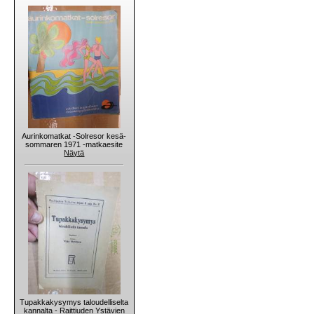
Aurinkomatkat -Solresor kesä-
sommaren 1971 -matkaesite
Näytä
Tupakkakysymys taloudelliselta
kannalta - Raittiuden Ystävien