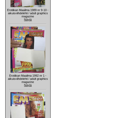
Erotiikan Maailma 1989 nr 9-10 -
aikuisviihdelehti / adult graphics
magazine
Näytä
Erotiikan Maailma 1992 nr 1 -
aikuisviihdelehti / adult graphics
magazine
Näytä