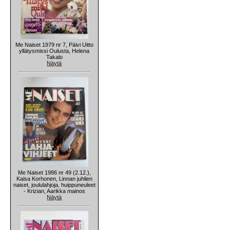
Me Naiset 1979 nr 7, Päivi Uitto
yllätysmissi Oulusta, Helena
Takalo
Näytä
Me Naiset 1986 nr 49 (2.12.),
Kaisa Korhonen, Linnan juhlien
naiset, joululahjoja, huippuneuleet
- Krizian, Aarikka mainos
Näytä