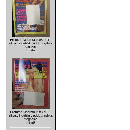
Erotiikan Maailma 1988 nr 4 -
aikuisviihdelehti / adult graphics
magazine
Näytä
Erotiikan Maailma 1988 nr 1 -
aikuisviihdelehti / adult graphics
magazine
Näytä