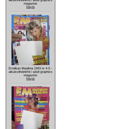
magazine
Näytä
Erotiikan Maailma 1993 nr 4-5 -
aikuisviihdelehti / adult graphics
magazine
Näytä