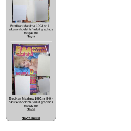
Erotiikan Maailma 1993 nr 1 -
aikuisviihdelehti / adult graphics
magazine
Näytä
Erotiikan Maailma 1992 nr 8-9 -
aikuisviihdelehti / adult graphics
magazine
Näytä
Näytä kaikki