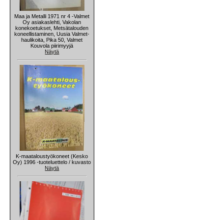
Maa ja Metalli 1971 nr 4 -Valmet
Oy asiakaslehti, Vakolan
konekoetukset, Metsätalouden
koneellistaminen, Uusia Valmet-
haulikoita, Pika 50, Valmet
Kouvola piirimyyjä
Näytä
K-maataloustyökoneet (Kesko
Oy) 1996 -tuoteluettelo / kuvasto
Näytä