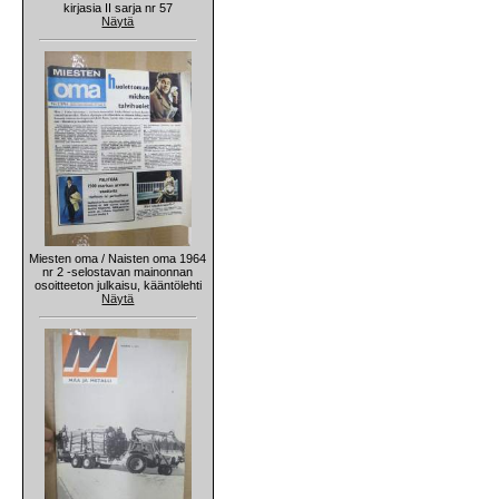
kirjasia II sarja nr 57
Näytä
Miesten oma / Naisten oma 1964
nr 2 -selostavan mainonnan
osoitteeton julkaisu, kääntölehti
Näytä