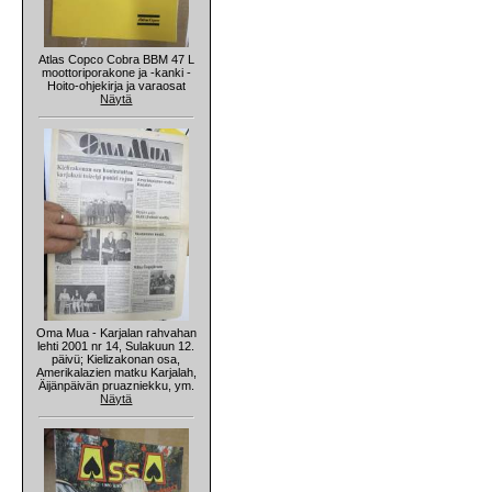
Atlas Copco Cobra BBM 47 L
moottoriporakone ja -kanki -
Hoito-ohjekirja ja varaosat
Näytä
Oma Mua - Karjalan rahvahan
lehti 2001 nr 14, Sulakuun 12.
päivü; Kielizakonan osa,
Amerikalazien matku Karjalah,
Äijänpäivän pruazniekku, ym.
Näytä