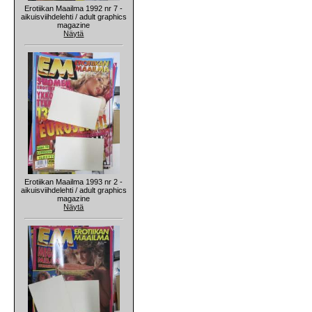
Erotiikan Maailma 1992 nr 7 -
aikuisviihdelehti / adult graphics
magazine
Näytä
Erotiikan Maailma 1993 nr 2 -
aikuisviihdelehti / adult graphics
magazine
Näytä