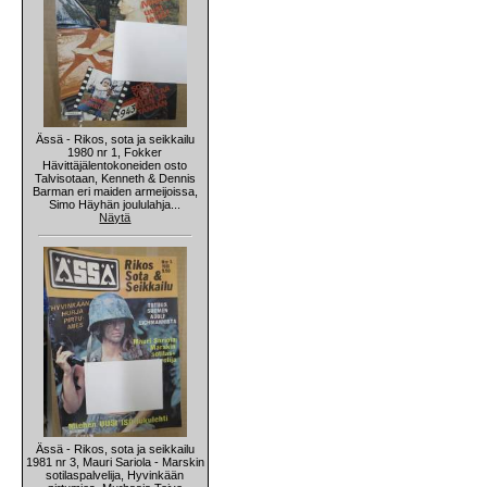
Ässä - Rikos, sota ja seikkailu
1980 nr 1, Fokker
Hävittäjälentokoneiden osto
Talvisotaan, Kenneth & Dennis
Barman eri maiden armeijoissa,
Simo Häyhän joululahja...
Näytä
Ässä - Rikos, sota ja seikkailu
1981 nr 3, Mauri Sariola - Marskin
sotilaspalvelija, Hyvinkään