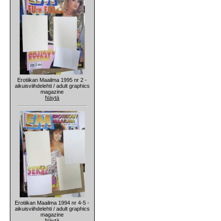
Erotiikan Maailma 1995 nr 2 -
aikuisviihdelehti / adult graphics
magazine
Näytä
Erotiikan Maailma 1994 nr 4-5 -
aikuisviihdelehti / adult graphics
magazine
Näytä