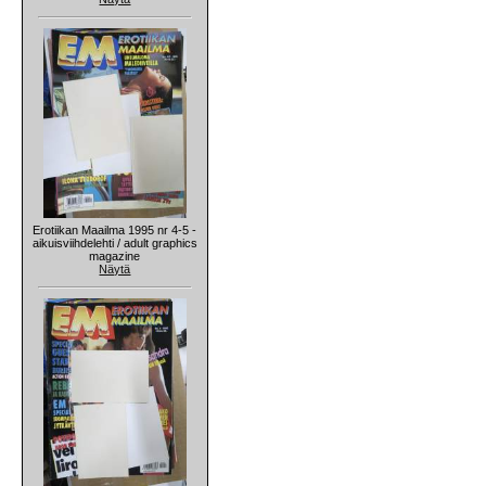
Erotiikan Maailma 1995 nr 4-5 -
aikuisviihdelehti / adult graphics
magazine
Näytä