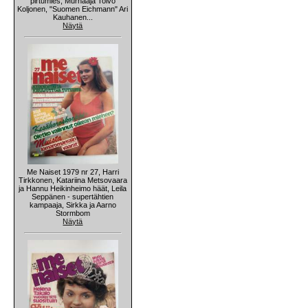
pirtumies, Murhaaja Toivo
Koljonen, "Suomen Eichmann" Ari
Kauhanen...
Näytä
Me Naiset 1979 nr 27, Harri
Tirkkonen, Katariina Metsovaara
ja Hannu Heikinheimo häät, Leila
Seppänen - supertähtien
kampaaja, Sirkka ja Aarno
Stormbom
Näytä