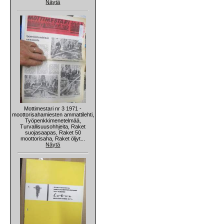
Näytä
Mottimestari nr 3 1971 -
moottorisahamiesten ammattilehti,
Työpenkkimenetelmää,
Turvallisuusohhjeita, Raket
suojasaapas, Raket 50
moottorisaha, Raket öljyt...
Näytä