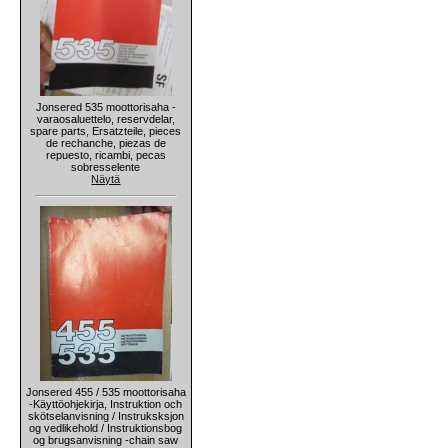
Jonsered 535 moottorisaha -
varaosaluettelo, reservdelar,
spare parts, Ersatzteile, pieces
de rechanche, piezas de
repuesto, ricambi, pecas
sobresselente
Näytä
Jonsered 455 / 535 moottorisaha
-Käyttöohjekirja, Instruktion och
skötselanvisning / Instruksksjon
og vedlikehold / Instruktionsbog
og brugsanvisning -chain saw