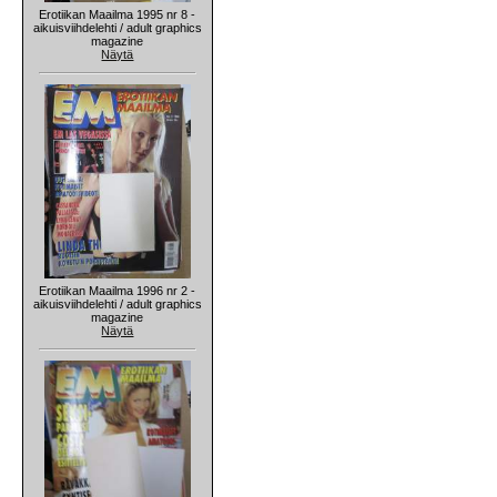
Erotiikan Maailma 1995 nr 8 -
aikuisviihdelehti / adult graphics
magazine
Näytä
Erotiikan Maailma 1996 nr 2 -
aikuisviihdelehti / adult graphics
magazine
Näytä