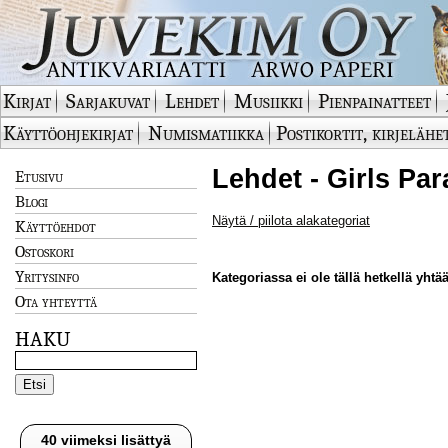
Kirjat
Sarjakuvat
Lehdet
Musiikki
Pienpainatteet
Käyttöohjekirjat
Numismatiikka
Postikortit, kirjelähe
Lehdet - Girls Par
Etusivu
Blogi
Näytä / piilota alakategoriat
Käyttöehdot
Ostoskori
Yritysinfo
Kategoriassa ei ole tällä hetkellä yhtää
Ota yhteyttä
HAKU
40 viimeksi lisättyä