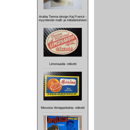
Arabia Teema design Kaj Franck -
myyntiesite malli- ja mittatietoineen
Limonaadia -etiketti
Messina Veriappelsiinia -etiketti