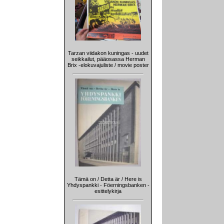
Tarzan viidakon kuningas - uudet
seikkailut, pääosassa Herman
Brix -elokuvajuliste / movie poster
Tämä on / Detta är / Here is
Yhdyspankki - Föerningsbanken -
esittelykirja