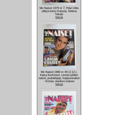
Me Naiset 1979 nr 7, Päivi Uitto
yllätysmissi Oulusta, Helena
Takalo
Näytä
Me Naiset 1986 nr 49 (2.12.),
Kaisa Korhonen, Linnan juhlien
naiset, joululahjoja, huippuneuleet
- Krizian, Aarikka mainos
Näytä