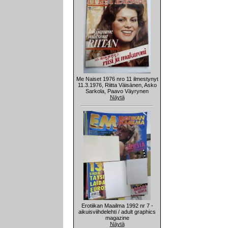
Me Naiset 1976 nro 11 ilmestynyt
11.3.1976, Riitta Väisänen, Asko
Sarkola, Paavo Väyrynen
Näytä
Erotiikan Maailma 1992 nr 7 -
aikuisviihdelehti / adult graphics
magazine
Näytä