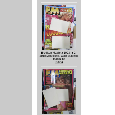
Erotiikan Maailma 1993 nr 2 -
aikuisviihdelehti / adult graphics
magazine
Näytä