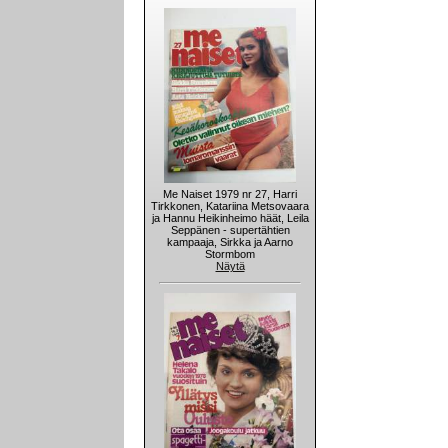
Me Naiset 1979 nr 27, Harri
Tirkkonen, Katariina Metsovaara
ja Hannu Heikinheimo häät, Leila
Seppänen - supertähtien
kampaaja, Sirkka ja Aarno
Stormbom
Näytä