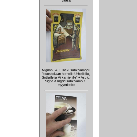
Vaasa
Mignon I & II Taskusähkölamppu
"suositellaan herroille Urheilioille,
Sotilaille ja Virkamiehille" + Astrid,
Sigrid & Ingrid sähkölamput -
myyntiesite