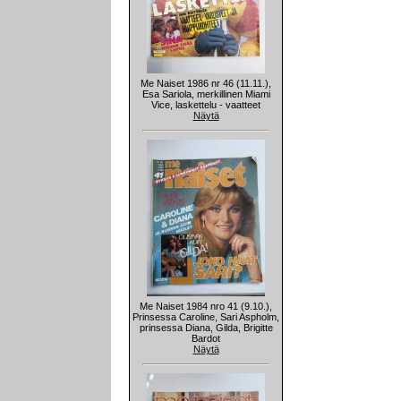
Me Naiset 1986 nr 46 (11.11.),
Esa Sariola, merkillinen Miami
Vice, laskettelu - vaatteet
Näytä
Me Naiset 1984 nro 41 (9.10.),
Prinsessa Caroline, Sari Aspholm,
prinsessa Diana, Gilda, Brigitte
Bardot
Näytä