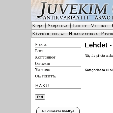
Kirjat
Sarjakuvat
Lehdet
Musiikki
Käyttöohjekirjat
Numismatiikka
Postik
Lehdet -
Etusivu
Blogi
Näytä / piilota alak
Käyttöehdot
Ostoskori
Yritysinfo
Kategoriassa ei ole
Ota yhteyttä
HAKU
40 viimeksi lisättyä