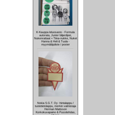
K-Kauppa leluosasto - Formula
autorata, Junior biljardipei,
Nukenrattaat + Tiina-nukke, Nuket
Hanna & Heli & Tuula -
myymäläjuliste / poster
Nokia S.G.T. Oy -hintalappu /
tuotetietolappu, merkin valmistaja
Herman Mattsson
Korkokuvapaino & Pussitehdas,