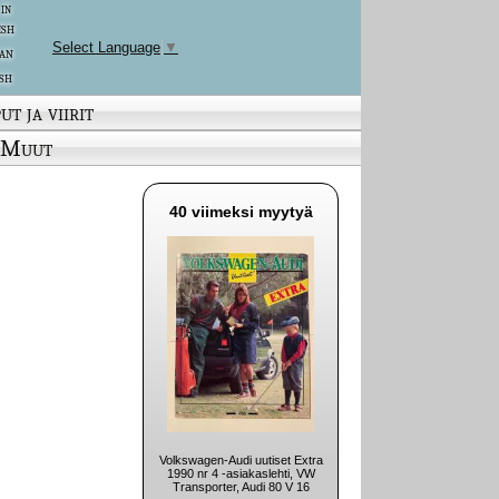
 in
ish
Select Language
▼
an
sh
ut ja viirit
Muut
40 viimeksi myytyä
Volkswagen-Audi uutiset Extra
1990 nr 4 -asiakaslehti, VW
Transporter, Audi 80 V 16