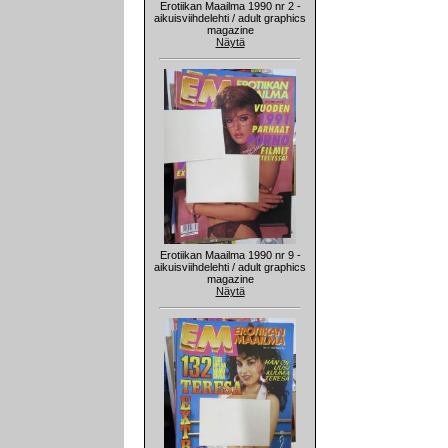
Erotiikan Maailma 1990 nr 2 -
aikuisviihdelehti / adult graphics
magazine
Näytä
Erotiikan Maailma 1990 nr 9 -
aikuisviihdelehti / adult graphics
magazine
Näytä