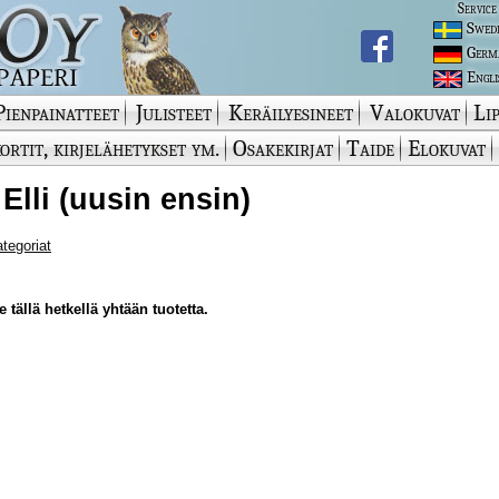
Service
Swed
Germ
Engli
Pienpainatteet
Julisteet
Keräilyesineet
Valokuvat
Lip
ortit, kirjelähetykset ym.
Osakekirjat
Taide
Elokuvat
 Elli (uusin ensin)
ategoriat
 tällä hetkellä yhtään tuotetta.