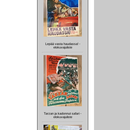
Lepää vasta haudassa! -
elokuvajuliste
Tarzan ja kadonnut safari -
elokuvajuliste