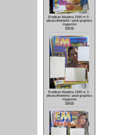
Erotiikan Maailma 1990 nr 5 -
aikuisviihdelehti / adult graphics
magazine
Näytä
Erotiikan Maailma 1995 nr 3 -
aikuisviihdelehti / adult graphics
magazine
Näytä