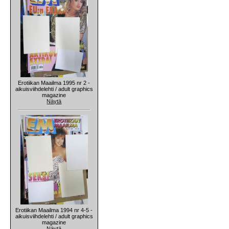
Erotiikan Maailma 1995 nr 2 -
aikuisviihdelehti / adult graphics
magazine
Näytä
Erotiikan Maailma 1994 nr 4-5 -
aikuisviihdelehti / adult graphics
magazine
Näytä