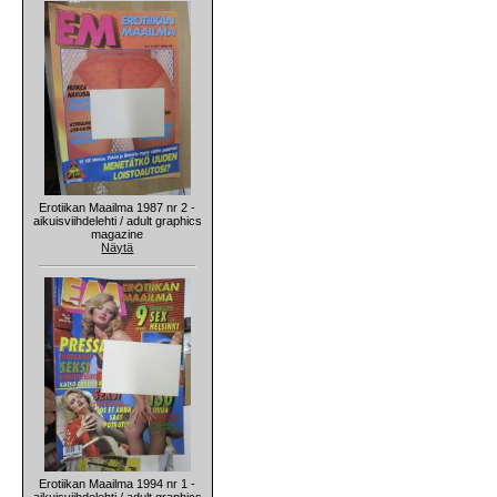
Erotiikan Maailma 1987 nr 2 -
aikuisviihdelehti / adult graphics
magazine
Näytä
Erotiikan Maailma 1994 nr 1 -
aikuisviihdelehti / adult graphics