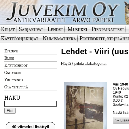
Kirjat
Sarjakuvat
Lehdet
Musiikki
Pienpainatteet
Käyttöohjekirjat
Numismatiikka
Postikortit, kirjelähe
Lehdet - Viiri (uu
Etusivu
Blogi
Näytä / piilota alakategoriat
Käyttöehdot
Ostoskori
Yritysinfo
Viiri 194
Ota yhteyttä
Oy Neoviu
1940
HAKU
Kunto: K2 
3.00 €
Saatavilla:
Näytä lisä
Lisää
40 viimeksi lisättyä