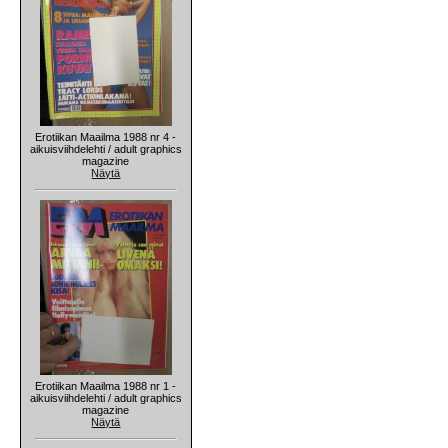
Erotiikan Maailma 1988 nr 4 -
aikuisviihdelehti / adult graphics
magazine
Näytä
Erotiikan Maailma 1988 nr 1 -
aikuisviihdelehti / adult graphics
magazine
Näytä