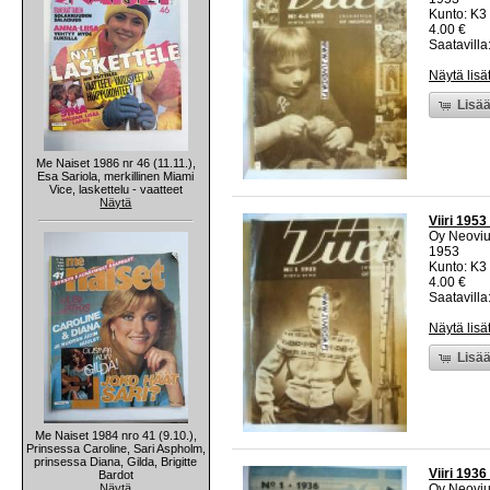
Kunto: K3 
4.00 €
Saatavilla:
Näytä lisä
Lisää
Me Naiset 1986 nr 46 (11.11.),
Esa Sariola, merkillinen Miami
Vice, laskettelu - vaatteet
Näytä
Viiri 1953
Oy Neovi
1953
Kunto: K3 
4.00 €
Saatavilla:
Näytä lisä
Lisää
Me Naiset 1984 nro 41 (9.10.),
Prinsessa Caroline, Sari Aspholm,
prinsessa Diana, Gilda, Brigitte
Viiri 1936
Bardot
Näytä
Oy Neovi