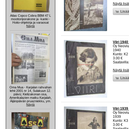
Näytä lisä
Lisää
Atlas Copco Cobra BBM 47 L
moottoriporakone ja -kanki -
Hoito-ohjekirja ja varaosat
Näytä
Viiri 194
Oy Neoviu
1940
Kunto: K2 
3.00 €
Saatavilla:
Näytä lisä
Lisää
Oma Mua - Karjalan rahvahan
lehti 2001 nr 14, Sulakuun 12.
päivü; Kielizakonan osa,
Amerikalazien matku Karjalah,
Äijänpäivän pruazniekku, ym.
Näytä
Viiri 193
Oy Neoviu
1939
Kunto: K3 
3.00 €
Saatavilla: