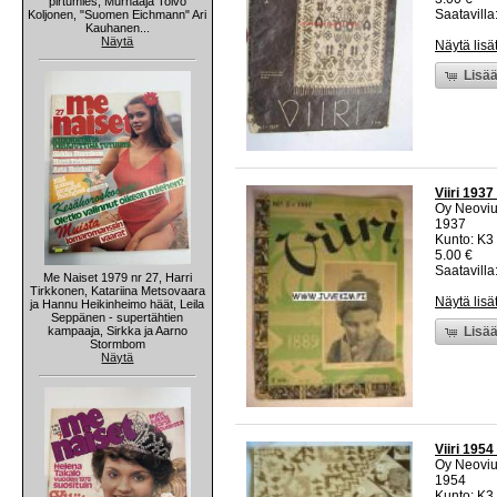
pirtumies, Murhaaja Toivo
Saatavilla:
Koljonen, "Suomen Eichmann" Ari
Kauhanen...
Näytä
Näytä lisä
Lisää
Viiri 1937
Oy Neovi
1937
Kunto: K3 
5.00 €
Saatavilla:
Me Naiset 1979 nr 27, Harri
Tirkkonen, Katariina Metsovaara
Näytä lisä
ja Hannu Heikinheimo häät, Leila
Seppänen - supertähtien
kampaaja, Sirkka ja Aarno
Lisää
Stormbom
Näytä
Viiri 1954
Oy Neovi
1954
Kunto: K3 