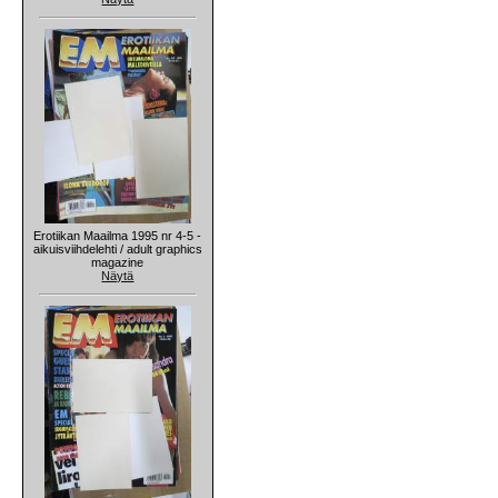
Erotiikan Maailma 1995 nr 4-5 -
aikuisviihdelehti / adult graphics
magazine
Näytä