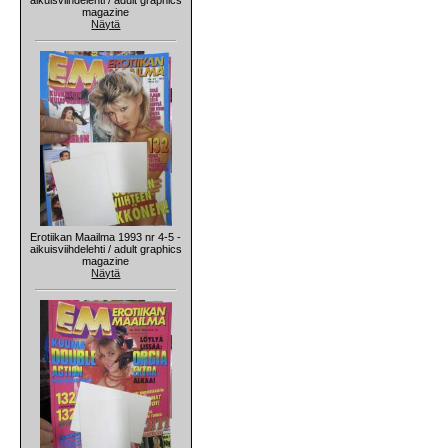
magazine
Näytä
Erotiikan Maailma 1993 nr 4-5 -
aikuisviihdelehti / adult graphics
magazine
Näytä