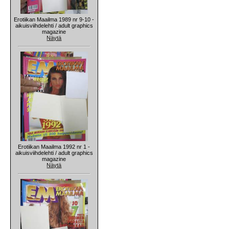
Erotiikan Maailma 1989 nr 9-10 -
aikuisviihdelehti / adult graphics
magazine
Näytä
Erotiikan Maailma 1992 nr 1 -
aikuisviihdelehti / adult graphics
magazine
Näytä