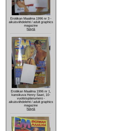
Erotiikan Maailma 1996 nr 3 -
aikuisviihdelehti / adult graphics
magazine
Näytä
Erotiikan Maailma 1996 nr 1,
kansikuva Henry Saari, 10-
vuotistuplanumero -
aikuisviihdelehti / adult graphics
magazine
Näytä