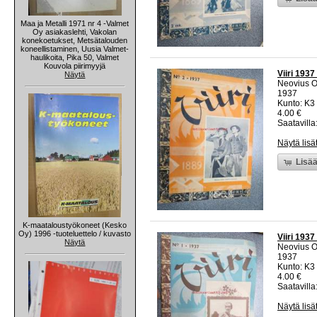
Maa ja Metalli 1971 nr 4 -Valmet
Oy asiakaslehti, Vakolan
konekoetukset, Metsätalouden
koneellistaminen, Uusia Valmet-
haulikoita, Pika 50, Valmet
Kouvola piirimyyjä
Viiri 1937
Näytä
Neovius 
1937
Kunto: K3
4.00 €
Saatavilla:
Näytä lisä
Lisää
K-maataloustyökoneet (Kesko
Oy) 1996 -tuoteluettelo / kuvasto
Viiri 1937
Näytä
Neovius 
1937
Kunto: K3
4.00 €
Saatavilla:
Näytä lisä