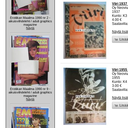
Viiri 1937
Oy Neovi
1937
Kunto: K3 
Erotiikan Maailma 1990 nr 2 -
4.00 €
aikuisviihdelehti / adult graphics
Saatavilla:
magazine
Näytä
Näytä lisä
Lisää
Viiri 1955
Oy Neovi
1955
Kunto: K4 
3.00 €
Erotiikan Maailma 1990 nr 9 -
Saatavilla:
aikuisviihdelehti / adult graphics
magazine
Näytä lisä
Näytä
Lisää