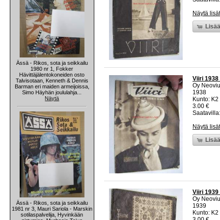
Näytä lisä
Lisää
Ässä - Rikos, sota ja seikkailu
1980 nr 1, Fokker
Hävittäjälentokoneiden osto
Viiri 193
Talvisotaan, Kenneth & Dennis
Oy Neoviu
Barman eri maiden armeijoissa,
1938
Simo Häyhän joululahja...
Näytä
Kunto: K2 
3.00 €
Saatavilla:
Näytä lisä
Lisää
Viiri 193
Oy Neoviu
Ässä - Rikos, sota ja seikkailu
1939
1981 nr 3, Mauri Sariola - Marskin
Kunto: K2 
sotilaspalvelija, Hyvinkään
3.00 €