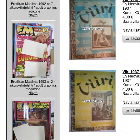
Erotiikan Maailma 1992 nr 7 -
Oy Neovi
aikuisviihdelehti / adult graphics
1937
magazine
Kunto: K3 
Näytä
4.00 €
Saatavilla:
Näytä lisä
Lisää
Viiri 1937
Oy Neovi
1937
Erotiikan Maailma 1993 nr 2 -
Kunto: K3 
aikuisviihdelehti / adult graphics
magazine
4.00 €
Näytä
Saatavilla:
Näytä lisä
Lisää