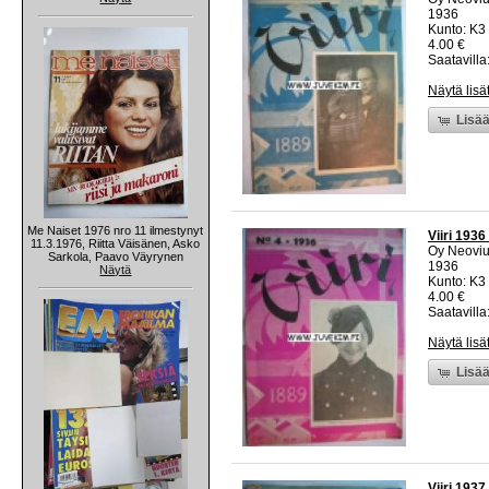
1936
Kunto: K3 
4.00 €
Saatavilla:
Näytä lisä
Lisää
Me Naiset 1976 nro 11 ilmestynyt
Viiri 1936
11.3.1976, Riitta Väisänen, Asko
Oy Neovi
Sarkola, Paavo Väyrynen
1936
Näytä
Kunto: K3 
4.00 €
Saatavilla:
Näytä lisä
Lisää
Viiri 1937