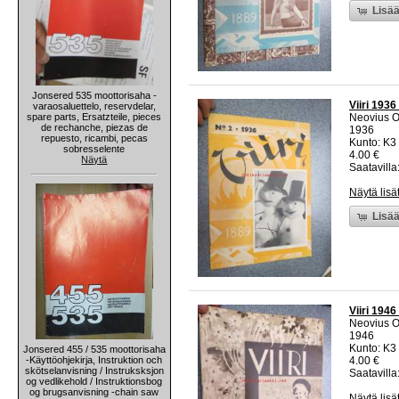
Lisää
Jonsered 535 moottorisaha -
Viiri 1936
varaosaluettelo, reservdelar,
spare parts, Ersatzteile, pieces
Neovius 
de rechanche, piezas de
1936
repuesto, ricambi, pecas
Kunto: K3
sobresselente
4.00 €
Näytä
Saatavilla:
Näytä lisä
Lisää
Viiri 194
Neovius 
1946
Kunto: K3
Jonsered 455 / 535 moottorisaha
-Käyttöohjekirja, Instruktion och
4.00 €
skötselanvisning / Instruksksjon
Saatavilla:
og vedlikehold / Instruktionsbog
og brugsanvisning -chain saw
Näytä lisä