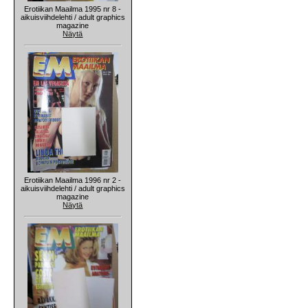
Erotiikan Maailma 1995 nr 8 -
aikuisviihdelehti / adult graphics
magazine
Näytä
Erotiikan Maailma 1996 nr 2 -
aikuisviihdelehti / adult graphics
magazine
Näytä