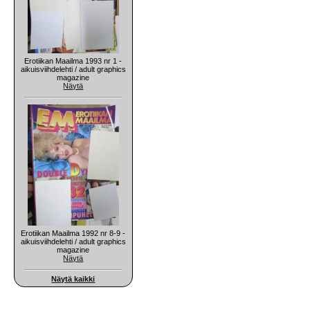
Erotiikan Maailma 1993 nr 1 -
aikuisviihdelehti / adult graphics
magazine
Näytä
Erotiikan Maailma 1992 nr 8-9 -
aikuisviihdelehti / adult graphics
magazine
Näytä
Näytä kaikki