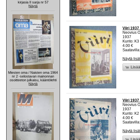
kirjasia II sarja nr 57
Näytä
Viiri 1937
Neovius 
1937
Kunto: K3
4.00 €
Saatavilla:
Näytä lisä
Lisää
Miesten oma / Naisten oma 1964
nr 2 -selostavan mainonnan
osoitteeton julkaisu, kääntölehti
Näytä
Viiri 1937
Neovius 
1937
Kunto: K2 
4.00 €
Saatavilla:
Näytä lisä
Lisää