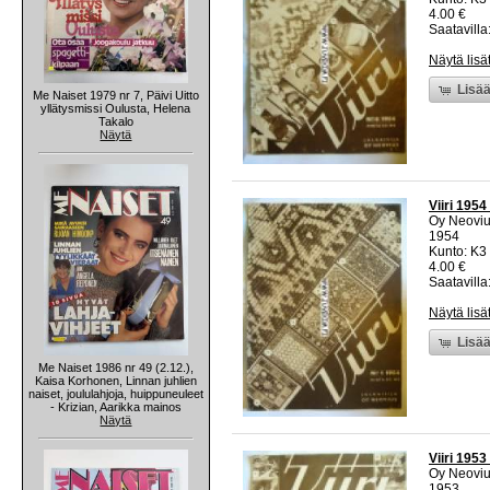
4.00 €
Saatavilla:
Näytä lisä
Lisää
Me Naiset 1979 nr 7, Päivi Uitto
yllätysmissi Oulusta, Helena
Takalo
Näytä
Viiri 1954
Oy Neovi
1954
Kunto: K3 
4.00 €
Saatavilla:
Näytä lisä
Lisää
Me Naiset 1986 nr 49 (2.12.),
Kaisa Korhonen, Linnan juhlien
naiset, joululahjoja, huippuneuleet
- Krizian, Aarikka mainos
Näytä
Viiri 1953
Oy Neovi
1953