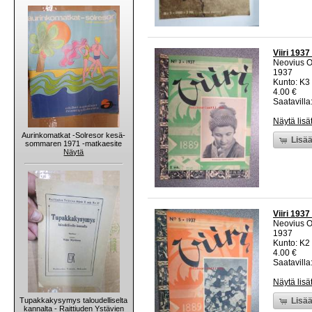
Viiri 1937
Neovius 
1937
Kunto: K3
4.00 €
Saatavilla:
Näytä lisä
Aurinkomatkat -Solresor kesä-
Lisää
sommaren 1971 -matkaesite
Näytä
Viiri 1937
Neovius 
1937
Kunto: K2 
4.00 €
Saatavilla:
Näytä lisä
Tupakkakysymys taloudelliselta
Lisää
kannalta - Raittiuden Ystävien