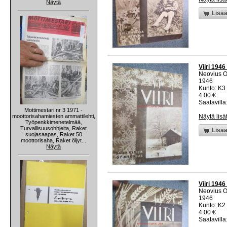
Näytä
Lisää
Viiri 194
Neovius 
1946
Kunto: K3
4.00 €
Saatavilla:
Mottimestari nr 3 1971 -
moottorisahamiesten ammattilehti,
Näytä lisä
Työpenkkimenetelmää,
Turvallisuusohhjeita, Raket
Lisää
suojasaapas, Raket 50
moottorisaha, Raket öljyt...
Näytä
Viiri 194
Neovius 
1946
Kunto: K2 
4.00 €
Saatavilla: