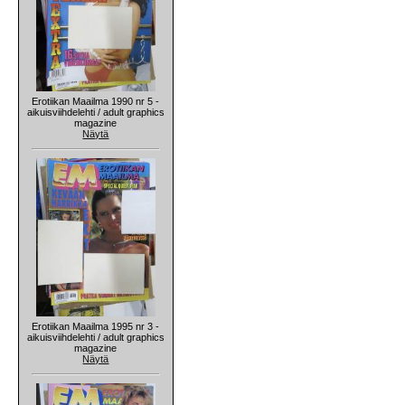
Erotiikan Maailma 1990 nr 5 -
aikuisviihdelehti / adult graphics
magazine
Näytä
Erotiikan Maailma 1995 nr 3 -
aikuisviihdelehti / adult graphics
magazine
Näytä