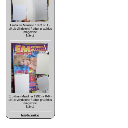
Erotiikan Maailma 1993 nr 1 -
aikuisviihdelehti / adult graphics
magazine
Näytä
Erotiikan Maailma 1992 nr 8-9 -
aikuisviihdelehti / adult graphics
magazine
Näytä
Näytä kaikki