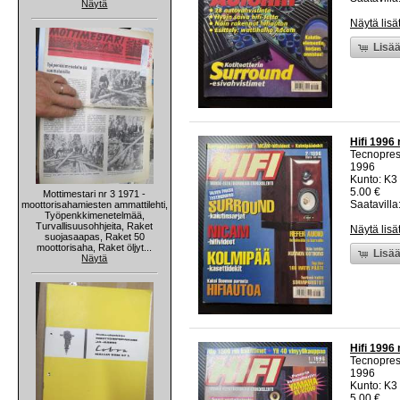
Näytä
Näytä lisä
Lisää
Hifi 1996 
Tecnopre
1996
Kunto: K3 
5.00 €
Mottimestari nr 3 1971 -
Saatavilla:
moottorisahamiesten ammattilehti,
Työpenkkimenetelmää,
Turvallisuusohhjeita, Raket
Näytä lisä
suojasaapas, Raket 50
moottorisaha, Raket öljyt...
Lisää
Näytä
Hifi 1996 
Tecnopre
1996
Kunto: K3 
5.00 €