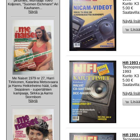
pirtumies, Murhaaja Toivo
Kunto: K3 
Koljonen, "Suomen Eichmann" Ari
Kauhanen...
5.00 €
Näytä
Saatavilla:
Näytä lisä
Lisää
Hifi 1993 
Tecnopre
1993
Kunto: K3 
Me Naiset 1979 nr 27, Harri
5.00 €
Tirkkonen, Katariina Metsovaara
Saatavilla:
ja Hannu Heikinheimo häät, Leila
Seppänen - supertähtien
kampaaja, Sirkka ja Aarno
Näytä lisä
Stormbom
Näytä
Lisää
Hifi 1993 
Tecnopre