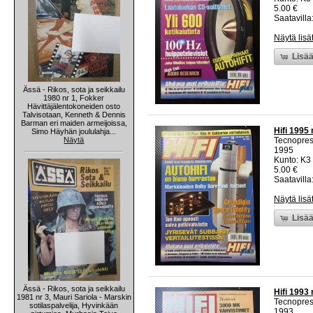
5.00 €
Saatavilla:
Näytä lisä
Lisää
Ässä - Rikos, sota ja seikkailu
1980 nr 1, Fokker
Hävittäjälentokoneiden osto
Talvisotaan, Kenneth & Dennis
Barman eri maiden armeijoissa,
Hifi 1995 
Simo Häyhän joululahja...
Näytä
Tecnopre
1995
Kunto: K3 
5.00 €
Saatavilla:
Näytä lisä
Lisää
Ässä - Rikos, sota ja seikkailu
Hifi 1993 
1981 nr 3, Mauri Sariola - Marskin
Tecnopre
sotilaspalvelija, Hyvinkään
1993