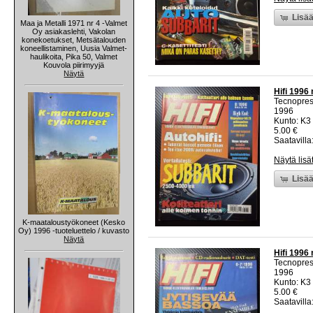
Lisää
Maa ja Metalli 1971 nr 4 -Valmet
Oy asiakaslehti, Vakolan
konekoetukset, Metsätalouden
koneellistaminen, Uusia Valmet-
haulikoita, Pika 50, Valmet
Kouvola piirimyyjä
Näytä
Hifi 1996 
Tecnopre
1996
Kunto: K3 
5.00 €
Saatavilla:
Näytä lisä
Lisää
K-maataloustyökoneet (Kesko
Oy) 1996 -tuoteluettelo / kuvasto
Näytä
Hifi 1996 
Tecnopre
1996
Kunto: K3 
5.00 €
Saatavilla: