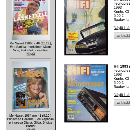
Tecnopre
1993
Kunto: K3 
5.00 €
Saatavilla:
Näytä lisä
Lisää
Me Naiset 1986 nr 46 (11.11.),
Esa Sariola, merkillinen Miami
Vice, laskettelu - vaatteet
Näytä
Hifi 1993 
Tecnopre
1993
Kunto: K3 
5.00 €
Saatavilla:
Näytä lisä
Lisää
Me Naiset 1984 nro 41 (9.10.),
Prinsessa Caroline, Sari Aspholm,
prinsessa Diana, Gilda, Brigitte
Bardot
Näytä