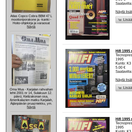
Saatavilla:
Näytä lisä
Atlas Copco Cobra BBM 47 L
moottoriporakone ja -kanki -
Lisää
Hoito-ohjekirja ja varaosat
Näytä
Hifi 1995 
Tecnopre
1995
Kunto: K3 
5.00 €
Saatavilla:
Näytä lisä
Lisää
Oma Mua - Karjalan rahvahan
lehti 2001 nr 14, Sulakuun 12.
päivü; Kielizakonan osa,
Amerikalazien matku Karjalah,
Äijänpäivän pruazniekku, ym.
Näytä
Hifi 1995 
Tecnopre
1995
Kunto: K3 