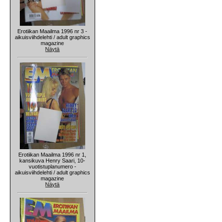
Erotiikan Maailma 1996 nr 3 -
aikuisviihdelehti / adult graphics
magazine
Näytä
Erotiikan Maailma 1996 nr 1,
kansikuva Henry Saari, 10-
vuotistuplanumero -
aikuisviihdelehti / adult graphics
magazine
Näytä