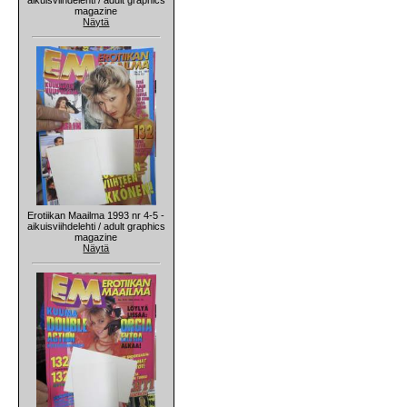
magazine
Näytä
Erotiikan Maailma 1993 nr 4-5 -
aikuisviihdelehti / adult graphics
magazine
Näytä