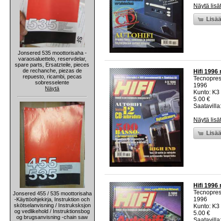
Näytä lisä
Lisää
Jonsered 535 moottorisaha -
varaosaluettelo, reservdelar,
spare parts, Ersatzteile, pieces
de rechanche, piezas de
Hifi 1996 
repuesto, ricambi, pecas
Tecnopre
sobresselente
1996
Näytä
Kunto: K3 
5.00 €
Saatavilla:
Näytä lisä
Lisää
Hifi 1996 
Tecnopre
Jonsered 455 / 535 moottorisaha
1996
-Käyttöohjekirja, Instruktion och
skötselanvisning / Instruksksjon
Kunto: K3 
og vedlikehold / Instruktionsbog
5.00 €
og brugsanvisning -chain saw
Saatavilla: