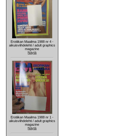
Erotiikan Maailma 1988 nr 4 -
aikuisviihdelehti / adult graphics
magazine
Näytä
Erotiikan Maailma 1988 nr 1 -
aikuisviihdelehti / adult graphics
magazine
Näytä