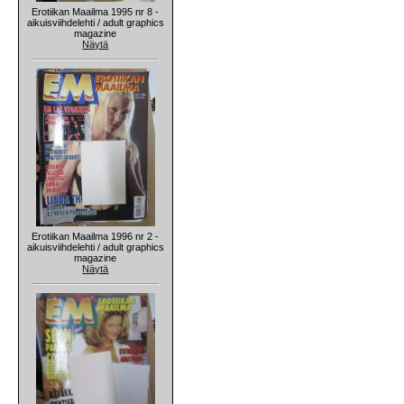
Erotiikan Maailma 1995 nr 8 -
aikuisviihdelehti / adult graphics
magazine
Näytä
Erotiikan Maailma 1996 nr 2 -
aikuisviihdelehti / adult graphics
magazine
Näytä