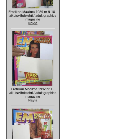
Erotiikan Maailma 1989 nr 9-10 -
aikuisviihdelehti / adult graphics
magazine
Näytä
Erotiikan Maailma 1992 nr 1 -
aikuisviihdelehti / adult graphics
magazine
Näytä