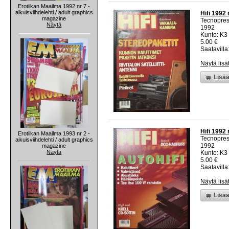
Erotiikan Maailma 1992 nr 7 -
aikuisviihdelehti / adult graphics
Hifi 1992 
magazine
Tecnopre
Näytä
1992
Kunto: K3 
5.00 €
Saatavilla:
Näytä lisä
Lisää
Hifi 1992 
Erotiikan Maailma 1993 nr 2 -
Tecnopre
aikuisviihdelehti / adult graphics
1992
magazine
Näytä
Kunto: K3 
5.00 €
Saatavilla:
Näytä lisä
Lisää