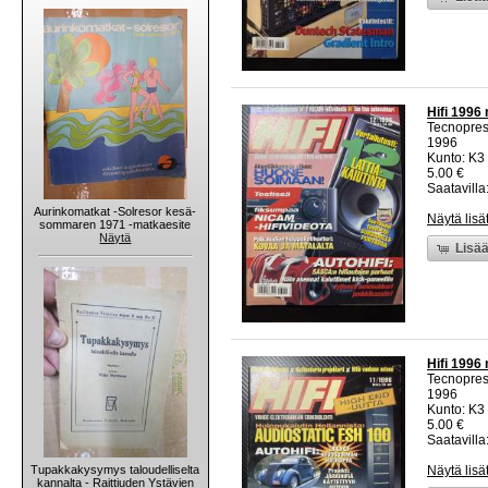
Hifi 1996 
Tecnopre
1996
Kunto: K3 
5.00 €
Saatavilla:
Aurinkomatkat -Solresor kesä-
Näytä lisä
sommaren 1971 -matkaesite
Näytä
Lisää
Hifi 1996 
Tecnopre
1996
Kunto: K3 
5.00 €
Saatavilla:
Tupakkakysymys taloudelliselta
Näytä lisä
kannalta - Raittiuden Ystävien