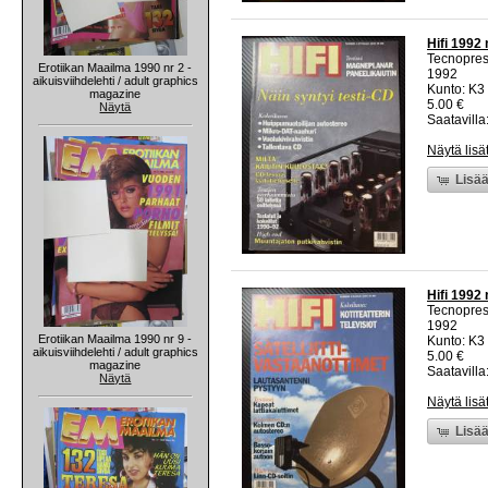
Hifi 1992 
Tecnopre
Erotiikan Maailma 1990 nr 2 -
1992
aikuisviihdelehti / adult graphics
Kunto: K3 
magazine
5.00 €
Näytä
Saatavilla:
Näytä lisä
Lisää
Hifi 1992 
Tecnopre
1992
Erotiikan Maailma 1990 nr 9 -
Kunto: K3 
aikuisviihdelehti / adult graphics
5.00 €
magazine
Saatavilla:
Näytä
Näytä lisä
Lisää