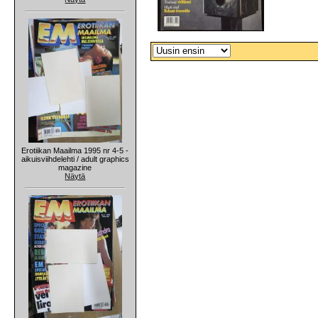
Erotiikan Maailma 1995 nr 4-5 -
aikuisviihdelehti / adult graphics
magazine
Näytä