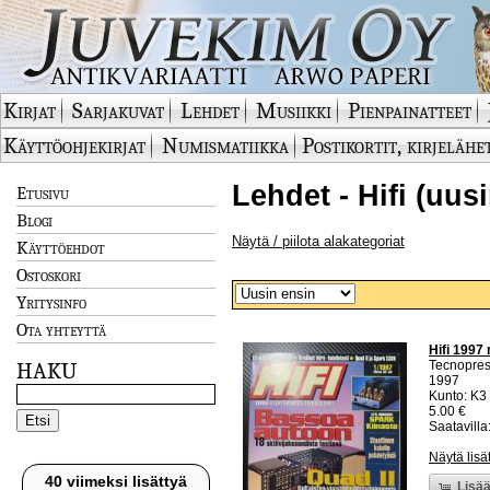
Kirjat
Sarjakuvat
Lehdet
Musiikki
Pienpainatteet
Käyttöohjekirjat
Numismatiikka
Postikortit, kirjelähe
Lehdet - Hifi (uus
Etusivu
Blogi
Näytä / piilota alakategoriat
Käyttöehdot
Ostoskori
Yritysinfo
Ota yhteyttä
Hifi 1997 
Tecnopre
HAKU
1997
Kunto: K3 
5.00 €
Saatavilla:
Näytä lisä
40 viimeksi lisättyä
Lisää