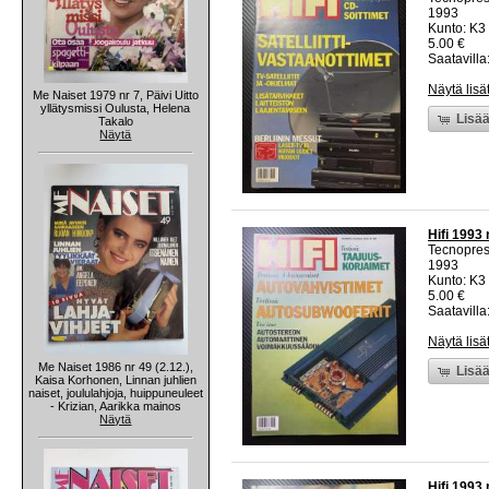
1993
Kunto: K3 
5.00 €
Saatavilla:
Näytä lisä
Me Naiset 1979 nr 7, Päivi Uitto
yllätysmissi Oulusta, Helena
Lisää
Takalo
Näytä
Hifi 1993 
Tecnopre
1993
Kunto: K3 
5.00 €
Saatavilla:
Näytä lisä
Me Naiset 1986 nr 49 (2.12.),
Lisää
Kaisa Korhonen, Linnan juhlien
naiset, joululahjoja, huippuneuleet
- Krizian, Aarikka mainos
Näytä
Hifi 1993 