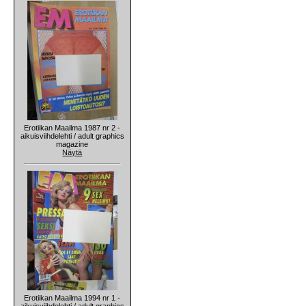
Erotiikan Maailma 1987 nr 2 -
aikuisviihdelehti / adult graphics
magazine
Näytä
Erotiikan Maailma 1994 nr 1 -
aikuisviihdelehti / adult graphics