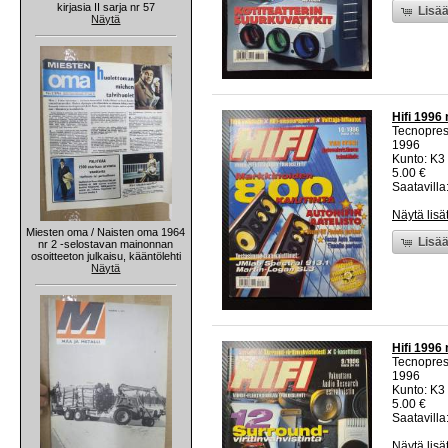
kirjasia II sarja nr 57
Lisää
Näytä
Hifi 1996 
Tecnopre
1996
Kunto: K3 
5.00 €
Saatavilla:
Näytä lisä
Miesten oma / Naisten oma 1964
Lisää
nr 2 -selostavan mainonnan
osoitteeton julkaisu, kääntölehti
Näytä
Hifi 1996 
Tecnopre
1996
Kunto: K3 
5.00 €
Saatavilla:
Näytä lisä