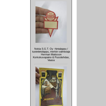
Nokia S.G.T. Oy -hintalappu /
tuotetietolappu, merkin valmistaja
Herman Mattsson
Korkokuvapaino & Pussitehdas,
Vaasa