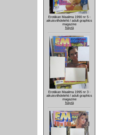
Erotiikan Maailma 1990 nr 5 -
aikuisviihdelehti / adult graphics
magazine
Näytä
Erotiikan Maailma 1995 nr 3 -
aikuisviihdelehti / adult graphics
magazine
Näytä