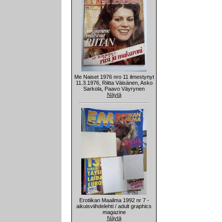
Me Naiset 1976 nro 11 ilmestynyt
11.3.1976, Riitta Väisänen, Asko
Sarkola, Paavo Väyrynen
Näytä
Erotiikan Maailma 1992 nr 7 -
aikuisviihdelehti / adult graphics
magazine
Näytä