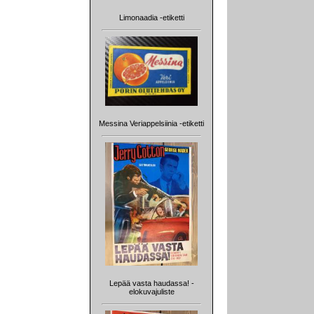
Limonaadia -etiketti
Messina Veriappelsiinia -etiketti
Lepää vasta haudassa! -
elokuvajuliste