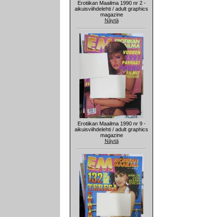
Erotiikan Maailma 1990 nr 2 -
aikuisviihdelehti / adult graphics
magazine
Näytä
Erotiikan Maailma 1990 nr 9 -
aikuisviihdelehti / adult graphics
magazine
Näytä