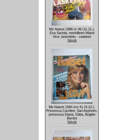
Me Naiset 1986 nr 46 (11.11.),
Esa Sariola, merkillinen Miami
Vice, laskettelu - vaatteet
Näytä
Me Naiset 1984 nro 41 (9.10.),
Prinsessa Caroline, Sari Aspholm,
prinsessa Diana, Gilda, Brigitte
Bardot
Näytä