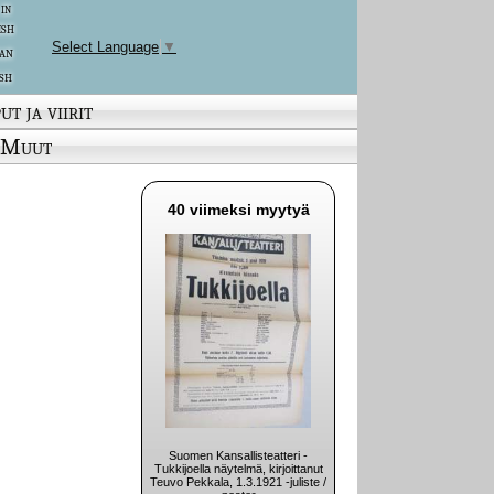
 in
ish
Select Language
▼
an
sh
ut ja viirit
Muut
40 viimeksi myytyä
Suomen Kansallisteatteri -
Tukkijoella näytelmä, kirjoittanut
Teuvo Pekkala, 1.3.1921 -juliste /