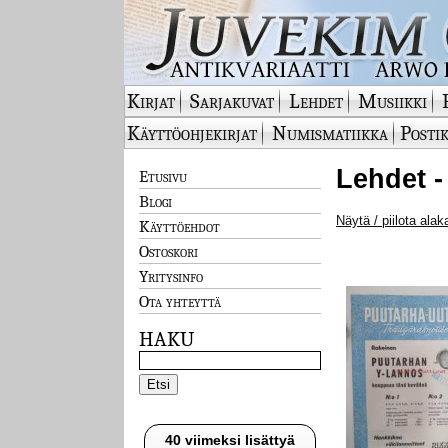
Kirjat
Sarjakuvat
Lehdet
Musiikki
Käyttöohjekirjat
Numismatiikka
Postik
Lehdet -
Etusivu
Blogi
Näytä / piilota alak
Käyttöehdot
Ostoskori
Yritysinfo
Ota yhteyttä
HAKU
40 viimeksi lisättyä