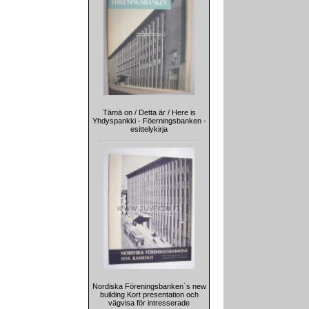
Tämä on / Detta är / Here is
Yhdyspankki - Föerningsbanken -
esittelykirja
Nordiska Föreningsbanken´s new
building Kort presentation och
vägvisa för intresserade