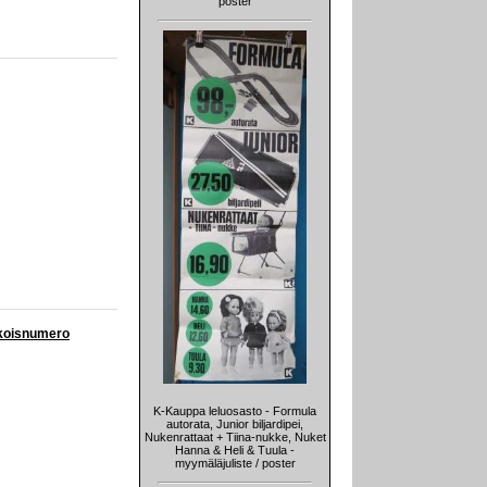
poster
rikoisnumero
K-Kauppa leluosasto - Formula
autorata, Junior biljardipei,
Nukenrattaat + Tiina-nukke, Nuket
Hanna & Heli & Tuula -
myymäläjuliste / poster