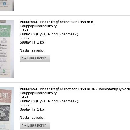
Puutarha-Uutiset / Trägårdsnotiser 1958 nr 6
Kauppapuutarhaliitto ry
1958
Kunto: K3 (Hyvä), Nidottu (pehmeäk.)
5.00 €
Saatavilla: 1 kpl
Näytä lisätiedot
Lisää koriin
Puutarha-Uutiset / Trägårdsnotiser 1958 nr 36 - Taimistoviljelyn e
Kauppapuutarhaliitto ry
1958
Kunto: K3 (Hyvä), Nidottu (pehmeäk.)
5.00 €
Saatavilla: 1 kpl
Näytä lisätiedot
Lisää koriin