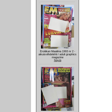
Erotiikan Maailma 1993 nr 2 -
aikuisviihdelehti / adult graphics
magazine
Näytä