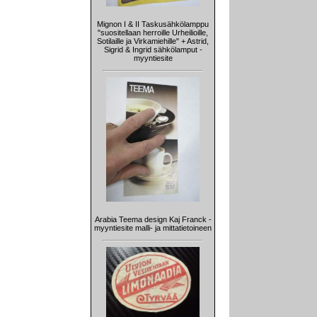
Mignon I & II Taskusähkölamppu
"suositellaan herroille Urheilioille,
Sotilaille ja Virkamiehille" + Astrid,
Sigrid & Ingrid sähkölamput -
myyntiesite
Arabia Teema design Kaj Franck -
myyntiesite malli- ja mittatietoineen