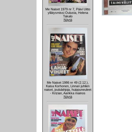
Me Naiset 1979 nr 7, Päivi Uitto
yllätysmissi Oulusta, Helena
Takalo
Näytä
Me Naiset 1986 nr 49 (2.12.),
Kaisa Korhonen, Linnan juhlien
naiset, joululahjoja, huippuneuleet
- Krizian, Aarikka mainos
Näytä