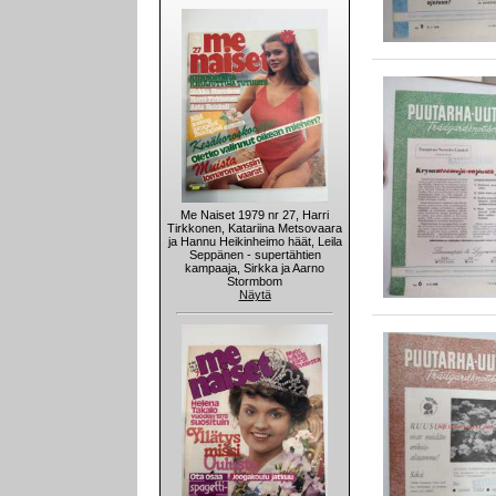
Me Naiset 1979 nr 27, Harri
Tirkkonen, Katariina Metsovaara
ja Hannu Heikinheimo häät, Leila
Seppänen - supertähtien
kampaaja, Sirkka ja Aarno
Stormbom
Näytä