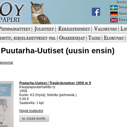
Service
Swed
Germ
Engli
Pienpainatteet
Julisteet
Keräilyesineet
Valokuvat
Lip
ortit, kirjelähetykset ym.
Osakekirjat
Taide
Elokuvat
 Puutarha-Uutiset (uusin ensin)
ategoriat
Puutarha-Uutiset / Trägårdsnotiser 1958 nr 9
Kauppapuutarhaliitto ry
1958
Kunto: K3 (Hyvä), Nidottu (pehmeäk.)
5.00 €
Saatavilla: 1 kpl
Näytä lisätiedot
Lisää koriin