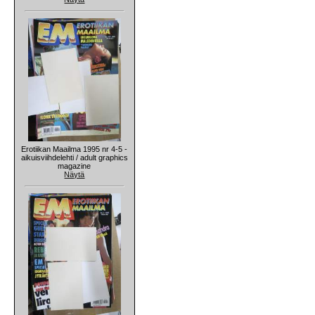
Erotiikan Maailma 1995 nr 4-5 -
aikuisviihdelehti / adult graphics
magazine
Näytä