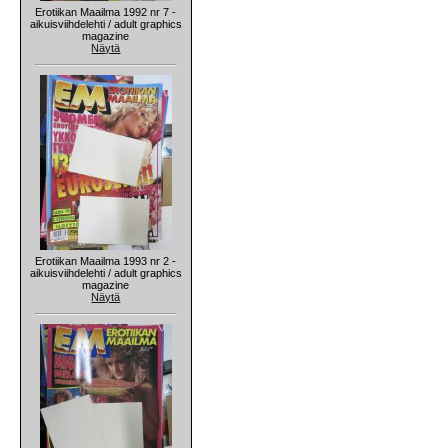
Erotiikan Maailma 1992 nr 7 -
aikuisviihdelehti / adult graphics
magazine
Näytä
Erotiikan Maailma 1993 nr 2 -
aikuisviihdelehti / adult graphics
magazine
Näytä