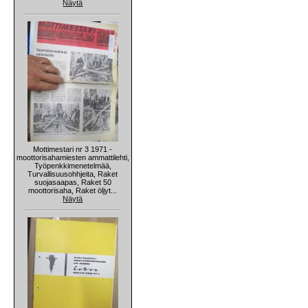
Näytä
Mottimestari nr 3 1971 -
moottorisahamiesten ammattilehti,
Työpenkkimenetelmää,
Turvallisuusohhjeita, Raket
suojasaapas, Raket 50
moottorisaha, Raket öljyt...
Näytä