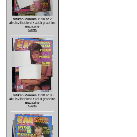
Erotiikan Maailma 1990 nr 2 -
aikuisviihdelehti / adult graphics
magazine
Näytä
Erotiikan Maailma 1990 nr 9 -
aikuisviihdelehti / adult graphics
magazine
Näytä