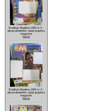
Erotiikan Maailma 1990 nr 5 -
aikuisviihdelehti / adult graphics
magazine
Näytä
Erotiikan Maailma 1995 nr 3 -
aikuisviihdelehti / adult graphics
magazine
Näytä