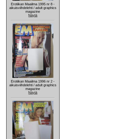
Erotiikan Maailma 1995 nr 8 -
aikuisviihdelehti / adult graphics
magazine
Näytä
Erotiikan Maailma 1996 nr 2 -
aikuisviihdelehti / adult graphics
magazine
Näytä