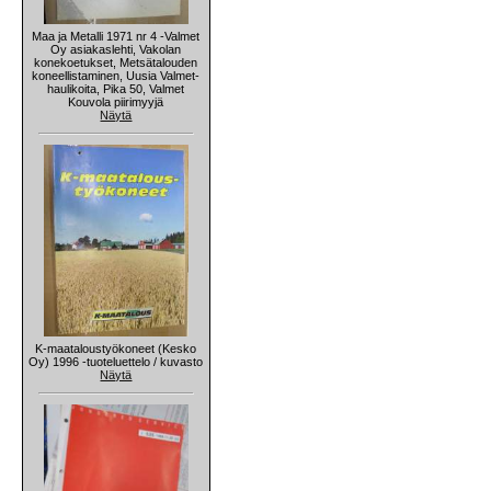
Maa ja Metalli 1971 nr 4 -Valmet
Oy asiakaslehti, Vakolan
konekoetukset, Metsätalouden
koneellistaminen, Uusia Valmet-
haulikoita, Pika 50, Valmet
Kouvola piirimyyjä
Näytä
K-maataloustyökoneet (Kesko
Oy) 1996 -tuoteluettelo / kuvasto
Näytä