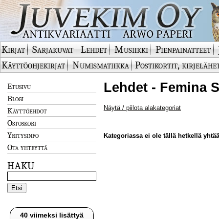
Kirjat
Sarjakuvat
Lehdet
Musiikki
Pienpainatteet
Käyttöohjekirjat
Numismatiikka
Postikortit, kirjelähe
Lehdet - Femina S
Etusivu
Blogi
Näytä / piilota alakategoriat
Käyttöehdot
Ostoskori
Yritysinfo
Kategoriassa ei ole tällä hetkellä yhtää
Ota yhteyttä
HAKU
40 viimeksi lisättyä