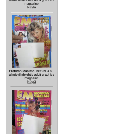
magazine
Näytä
Erotiikan Maailma 1993 nr 4-5 -
aikuisviihdelehti / adult graphics
magazine
Näytä