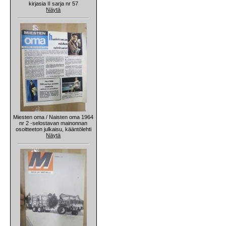
kirjasia II sarja nr 57
Näytä
Miesten oma / Naisten oma 1964
nr 2 -selostavan mainonnan
osoitteeton julkaisu, kääntölehti
Näytä