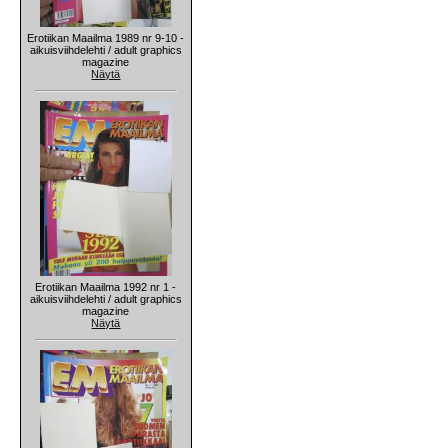
Erotiikan Maailma 1989 nr 9-10 -
aikuisviihdelehti / adult graphics
magazine
Näytä
Erotiikan Maailma 1992 nr 1 -
aikuisviihdelehti / adult graphics
magazine
Näytä