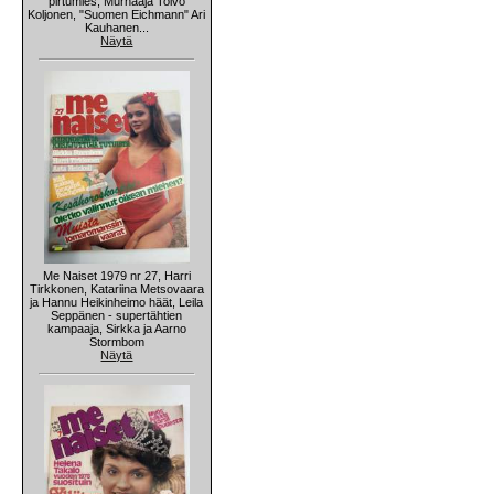
pirtumies, Murhaaja Toivo
Koljonen, "Suomen Eichmann" Ari
Kauhanen...
Näytä
Me Naiset 1979 nr 27, Harri
Tirkkonen, Katariina Metsovaara
ja Hannu Heikinheimo häät, Leila
Seppänen - supertähtien
kampaaja, Sirkka ja Aarno
Stormbom
Näytä