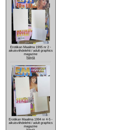
Erotiikan Maailma 1995 nr 2 -
aikuisviihdelehti / adult graphics
magazine
Näytä
Erotiikan Maailma 1994 nr 4-5 -
aikuisviihdelehti / adult graphics
magazine
Näytä