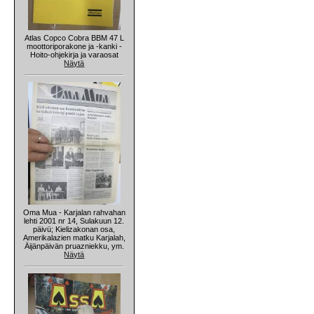
Atlas Copco Cobra BBM 47 L
moottoriporakone ja -kanki -
Hoito-ohjekirja ja varaosat
Näytä
Oma Mua - Karjalan rahvahan
lehti 2001 nr 14, Sulakuun 12.
päivü; Kielizakonan osa,
Amerikalazien matku Karjalah,
Äijänpäivän pruazniekku, ym.
Näytä