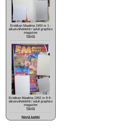
Erotiikan Maailma 1993 nr 1 -
aikuisviihdelehti / adult graphics
magazine
Näytä
Erotiikan Maailma 1992 nr 8-9 -
aikuisviihdelehti / adult graphics
magazine
Näytä
Näytä kaikki