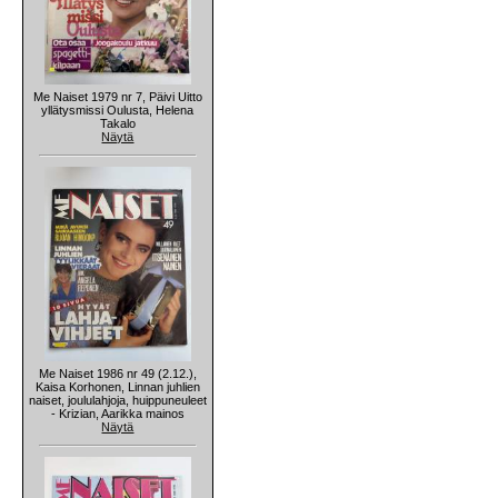
Me Naiset 1979 nr 7, Päivi Uitto
yllätysmissi Oulusta, Helena
Takalo
Näytä
Me Naiset 1986 nr 49 (2.12.),
Kaisa Korhonen, Linnan juhlien
naiset, joululahjoja, huippuneuleet
- Krizian, Aarikka mainos
Näytä