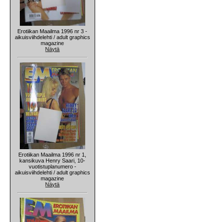
Erotiikan Maailma 1996 nr 3 -
aikuisviihdelehti / adult graphics
magazine
Näytä
Erotiikan Maailma 1996 nr 1,
kansikuva Henry Saari, 10-
vuotistuplanumero -
aikuisviihdelehti / adult graphics
magazine
Näytä