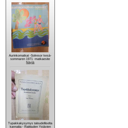
Aurinkomatkat -Solresor kesä-
sommaren 1971 -matkaesite
Näytä
Tupakkakysymys taloudelliselta
kannalta - Raittiuden Ystävien