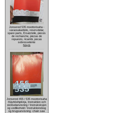
Jonsered 535 moottorisaha -
varaosaluettelo, reservdelar,
spare parts, Ersatzteile, pieces
de rechanche, piezas de
repuesto, ricambi, pecas
sobresselente
Näytä
Jonsered 455 / 535 moottorisaha
-Käyttöohjekirja, Instruktion och
skötselanvisning / Instruksksjon
og vedlikehold / Instruktionsbog
og brugsanvisning -chain saw