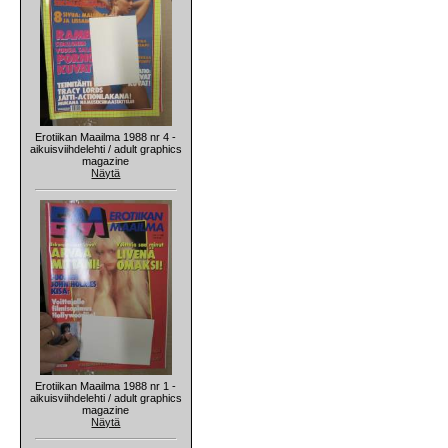
Erotiikan Maailma 1988 nr 4 -
aikuisviihdelehti / adult graphics
magazine
Näytä
Erotiikan Maailma 1988 nr 1 -
aikuisviihdelehti / adult graphics
magazine
Näytä