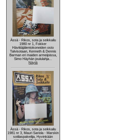
Ässä - Rikos, sota ja seikkailu
1980 nr 1, Fokker
Hävittäjälentokoneiden osto
Talvisotaan, Kenneth & Dennis
Barman eri maiden armeijoissa,
Simo Häyhän joululahja...
Näytä
Ässä - Rikos, sota ja seikkailu
1981 nr 3, Mauri Sariola - Marskin
sotilaspalvelija, Hyvinkään