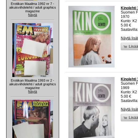
Erotiikan Maailma 1992 nr 7 -
aikuisviihdelehti / adult graphics
Kinolehti
magazine
Suomen Fi
Näytä
1970
Kunto: K2 
5.00 €
Saatavilla:
Näytä lisä
Lisää
Kinolehti
Erotiikan Maailma 1993 nr 2 -
Suomen Fi
aikuisviihdelehti / adult graphics
1969
magazine
Näytä
Kunto: K2 
5.00 €
Saatavilla:
Näytä lisä
Lisää