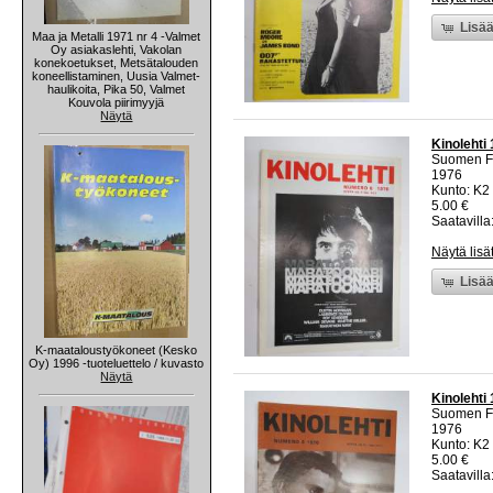
Lisää
Maa ja Metalli 1971 nr 4 -Valmet
Oy asiakaslehti, Vakolan
konekoetukset, Metsätalouden
koneellistaminen, Uusia Valmet-
haulikoita, Pika 50, Valmet
Kouvola piirimyyjä
Näytä
Kinolehti
Suomen Fi
1976
Kunto: K2 
5.00 €
Saatavilla:
Näytä lisä
Lisää
K-maataloustyökoneet (Kesko
Oy) 1996 -tuoteluettelo / kuvasto
Näytä
Kinolehti
Suomen Fi
1976
Kunto: K2 
5.00 €
Saatavilla: