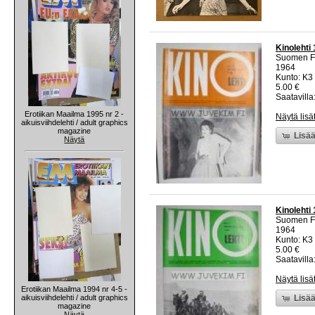
Kinolehti 
Suomen Fi
1964
Kunto: K3 
5.00 €
Saatavilla:
Erotiikan Maailma 1995 nr 2 -
Näytä lisä
aikuisviihdelehti / adult graphics
magazine
Lisää
Näytä
Kinolehti 
Suomen Fi
1964
Kunto: K3 
5.00 €
Saatavilla:
Näytä lisä
Erotiikan Maailma 1994 nr 4-5 -
aikuisviihdelehti / adult graphics
Lisää
magazine
Näytä