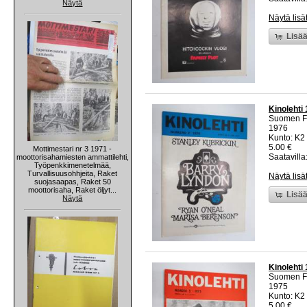
Näytä
Näytä lisä
Lisää
Kinolehti
Suomen Fi
1976
Kunto: K2 
5.00 €
Mottimestari nr 3 1971 -
Saatavilla:
moottorisahamiesten ammattilehti,
Työpenkkimenetelmää,
Turvallisuusohhjeita, Raket
Näytä lisä
suojasaapas, Raket 50
moottorisaha, Raket öljyt...
Lisää
Näytä
Kinolehti
Suomen Fi
1975
Kunto: K2 
5.00 €