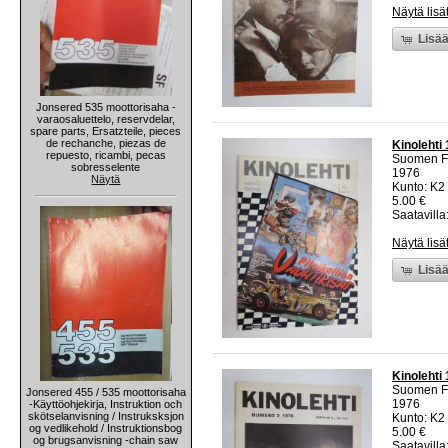
Näytä lisä
Lisää
Jonsered 535 moottorisaha -
varaosaluettelo, reservdelar,
spare parts, Ersatzteile, pieces
de rechanche, piezas de
Kinolehti
repuesto, ricambi, pecas
Suomen Fi
sobresselente
1976
Näytä
Kunto: K2 
5.00 €
Saatavilla:
Näytä lisä
Lisää
Kinolehti
Suomen Fi
Jonsered 455 / 535 moottorisaha
1976
-Käyttöohjekirja, Instruktion och
skötselanvisning / Instruksksjon
Kunto: K2 
og vedlikehold / Instruktionsbog
5.00 €
og brugsanvisning -chain saw
Saatavilla: