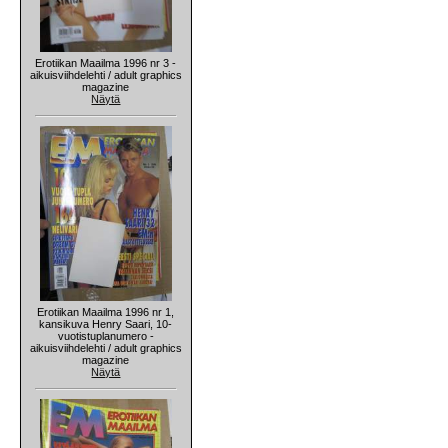
Erotiikan Maailma 1996 nr 3 -
aikuisviihdelehti / adult graphics
magazine
Näytä
Erotiikan Maailma 1996 nr 1,
kansikuva Henry Saari, 10-
vuotistuplanumero -
aikuisviihdelehti / adult graphics
magazine
Näytä