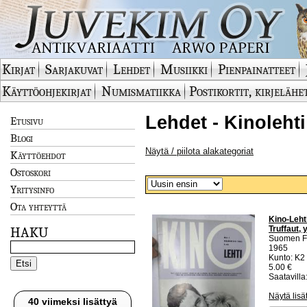
Kirjat
Sarjakuvat
Lehdet
Musiikki
Pienpainatteet
Käyttöohjekirjat
Numismatiikka
Postikortit, kirjelähe
Lehdet - Kinolehti
Etusivu
Blogi
Näytä / piilota alakategoriat
Käyttöehdot
Ostoskori
Yritysinfo
Ota yhteyttä
Kino-Leht
Truffaut, 
HAKU
Suomen Fi
1965
Kunto: K2 
5.00 €
Saatavilla:
Näytä lisä
40 viimeksi lisättyä