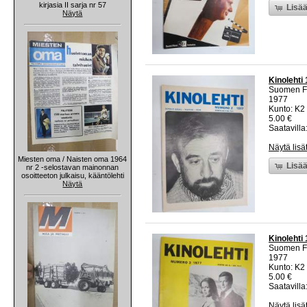
kirjasia II sarja nr 57
Lisää
Näytä
Kinolehti
Suomen Fi
1977
Kunto: K2 
5.00 €
Saatavilla:
Näytä lisä
Miesten oma / Naisten oma 1964
Lisää
nr 2 -selostavan mainonnan
osoitteeton julkaisu, kääntölehti
Näytä
Kinolehti
Suomen Fi
1977
Kunto: K2 
5.00 €
Saatavilla:
Näytä lisä