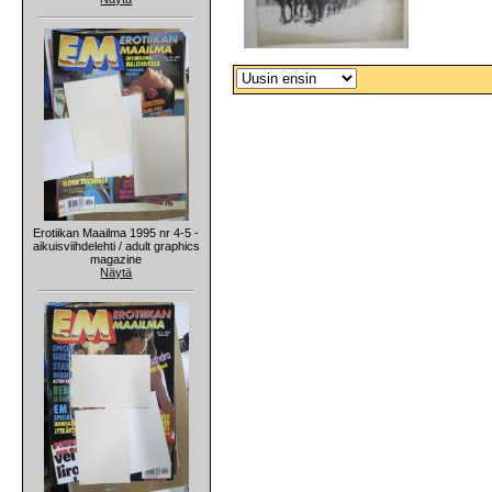
Erotiikan Maailma 1995 nr 4-5 -
aikuisviihdelehti / adult graphics
magazine
Näytä