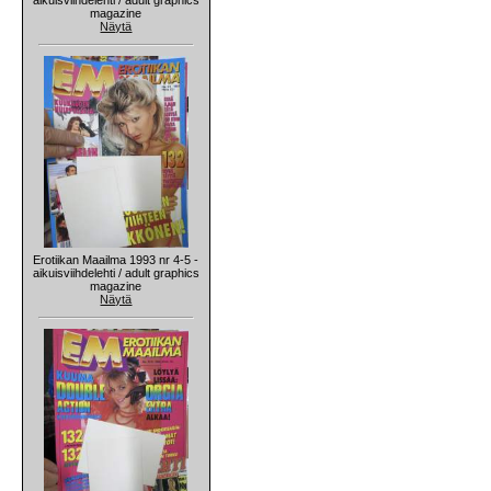
magazine
Näytä
Erotiikan Maailma 1993 nr 4-5 -
aikuisviihdelehti / adult graphics
magazine
Näytä