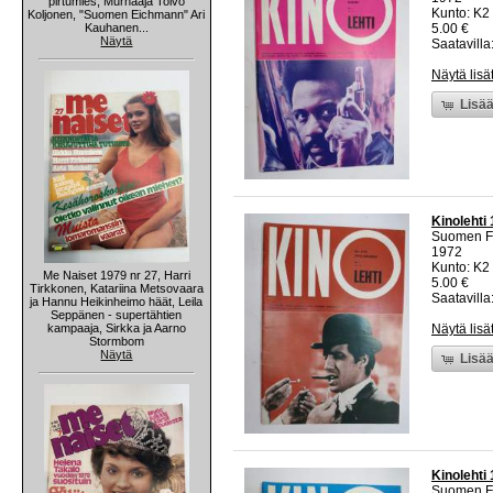
pirtumies, Murhaaja Toivo
Kunto: K2 
Koljonen, "Suomen Eichmann" Ari
Kauhanen...
5.00 €
Näytä
Saatavilla:
Näytä lisä
Lisää
Kinolehti
Suomen Fi
1972
Kunto: K2 
Me Naiset 1979 nr 27, Harri
5.00 €
Tirkkonen, Katariina Metsovaara
Saatavilla:
ja Hannu Heikinheimo häät, Leila
Seppänen - supertähtien
kampaaja, Sirkka ja Aarno
Näytä lisä
Stormbom
Näytä
Lisää
Kinolehti
Suomen Fi