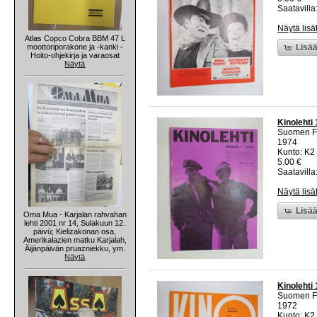
Saatavilla:
Näytä lisä
Atlas Copco Cobra BBM 47 L
moottoriporakone ja -kanki -
Lisää
Hoito-ohjekirja ja varaosat
Näytä
Kinolehti
Suomen Fi
1974
Kunto: K2 
5.00 €
Saatavilla:
Näytä lisä
Lisää
Oma Mua - Karjalan rahvahan
lehti 2001 nr 14, Sulakuun 12.
päivü; Kielizakonan osa,
Amerikalazien matku Karjalah,
Äijänpäivän pruazniekku, ym.
Näytä
Kinolehti
Suomen Fi
1972
Kunto: K2 