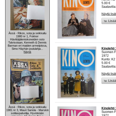
5.00 €
Saatavilla:
Näytä lisä
Lisää
Ässä - Rikos, sota ja seikkailu
1980 nr 1, Fokker
Hävittäjälentokoneiden osto
Talvisotaan, Kenneth & Dennis
Barman eri maiden armeijoissa,
Kinolehti
Simo Häyhän joululahja...
Näytä
Suomen Fi
1972
Kunto: K2 
5.00 €
Saatavilla:
Näytä lisä
Lisää
Ässä - Rikos, sota ja seikkailu
Kinolehti
1981 nr 3, Mauri Sariola - Marskin
Suomen Fi
sotilaspalvelija, Hyvinkään
1972