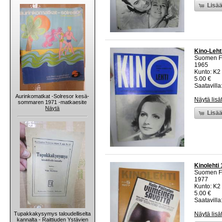
Lisää
Kino-Leht
Suomen Fi
1965
Kunto: K2 
5.00 €
Saatavilla:
Aurinkomatkat -Solresor kesä-
Näytä lisä
sommaren 1971 -matkaesite
Näytä
Lisää
Kinolehti
Suomen Fi
1977
Kunto: K2 
5.00 €
Saatavilla:
Tupakkakysymys taloudelliselta
Näytä lisä
kannalta - Raittiuden Ystävien