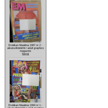
Erotiikan Maailma 1987 nr 2 -
aikuisviihdelehti / adult graphics
magazine
Näytä
Erotiikan Maailma 1994 nr 1 -
aikuisviihdelehti / adult graphics