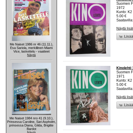
Suomen Fi
1972
Kunto: K2 
5.00 €
Saatavilla:
Näytä lisä
Lisää
Me Naiset 1986 nr 46 (11.11.),
Esa Sariola, merkillinen Miami
Vice, laskettelu - vaatteet
Näytä
Kinolehti
Suomen Fi
1971
Kunto: K2 
5.00 €
Saatavilla:
Näytä lisä
Lisää
Me Naiset 1984 nro 41 (9.10.),
Prinsessa Caroline, Sari Aspholm,
prinsessa Diana, Gilda, Brigitte
Bardot
Näytä