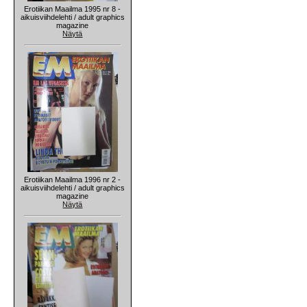
Erotiikan Maailma 1995 nr 8 -
aikuisviihdelehti / adult graphics
magazine
Näytä
Erotiikan Maailma 1996 nr 2 -
aikuisviihdelehti / adult graphics
magazine
Näytä