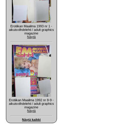
Erotiikan Maailma 1993 nr 1 -
aikuisviihdelehti / adult graphics
magazine
Näytä
Erotiikan Maailma 1992 nr 8-9 -
aikuisviihdelehti / adult graphics
magazine
Näytä
Näytä kaikki