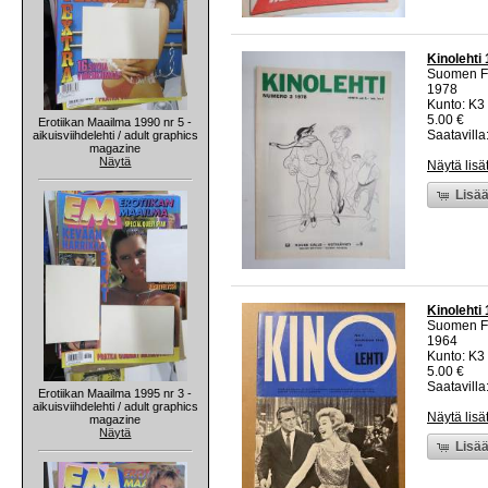
Kinolehti
Suomen Fi
1978
Kunto: K3 
5.00 €
Erotiikan Maailma 1990 nr 5 -
Saatavilla:
aikuisviihdelehti / adult graphics
magazine
Näytä
Näytä lisä
Lisää
Kinolehti 
Suomen Fi
1964
Kunto: K3 
5.00 €
Saatavilla:
Erotiikan Maailma 1995 nr 3 -
aikuisviihdelehti / adult graphics
Näytä lisä
magazine
Näytä
Lisää