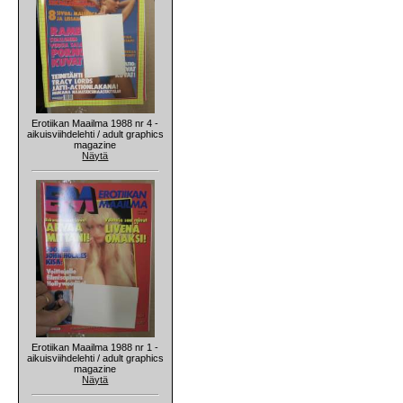
Erotiikan Maailma 1988 nr 4 -
aikuisviihdelehti / adult graphics
magazine
Näytä
Erotiikan Maailma 1988 nr 1 -
aikuisviihdelehti / adult graphics
magazine
Näytä