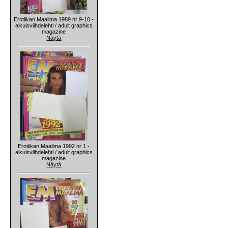
Erotiikan Maailma 1989 nr 9-10 -
aikuisviihdelehti / adult graphics
magazine
Näytä
Erotiikan Maailma 1992 nr 1 -
aikuisviihdelehti / adult graphics
magazine
Näytä