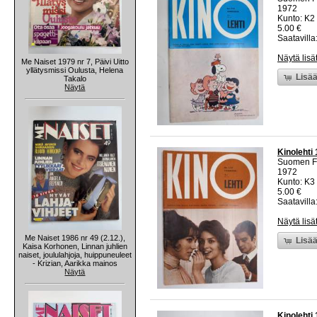
1972
Kunto: K2 
5.00 €
Saatavilla:
Näytä lisä
Me Naiset 1979 nr 7, Päivi Uitto
yllätysmissi Oulusta, Helena
Lisää
Takalo
Näytä
Kinolehti
Suomen Fi
1972
Kunto: K3 
5.00 €
Saatavilla:
Näytä lisä
Me Naiset 1986 nr 49 (2.12.),
Lisää
Kaisa Korhonen, Linnan juhlien
naiset, joululahjoja, huippuneuleet
- Krizian, Aarikka mainos
Näytä
Kinolehti