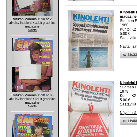
Kinolehti
magazine
Erotiikan Maailma 1990 nr 2 -
Suomen Fi
aikuisviihdelehti / adult graphics
1980
magazine
Kunto: K2 
Näytä
5.00 €
Saatavilla:
Näytä lisä
Lisää
Kinolehti
Suomen Fi
1978
Erotiikan Maailma 1990 nr 9 -
Kunto: K2 
aikuisviihdelehti / adult graphics
5.00 €
magazine
Saatavilla:
Näytä
Näytä lisä
Lisää