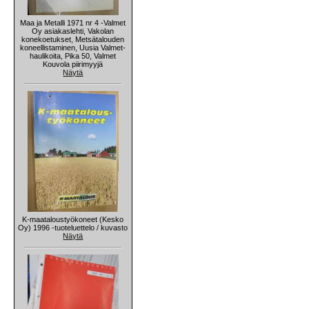
Maa ja Metalli 1971 nr 4 -Valmet
Oy asiakaslehti, Vakolan
konekoetukset, Metsätalouden
koneellistaminen, Uusia Valmet-
haulikoita, Pika 50, Valmet
Kouvola piirimyyjä
Näytä
K-maataloustyökoneet (Kesko
Oy) 1996 -tuoteluettelo / kuvasto
Näytä