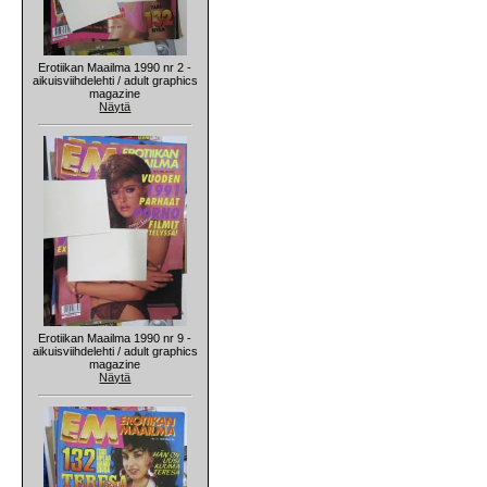
Erotiikan Maailma 1990 nr 2 -
aikuisviihdelehti / adult graphics
magazine
Näytä
Erotiikan Maailma 1990 nr 9 -
aikuisviihdelehti / adult graphics
magazine
Näytä