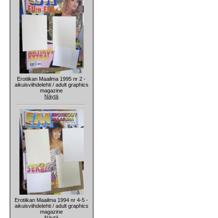
Erotiikan Maailma 1995 nr 2 -
aikuisviihdelehti / adult graphics
magazine
Näytä
Erotiikan Maailma 1994 nr 4-5 -
aikuisviihdelehti / adult graphics
magazine
Näytä