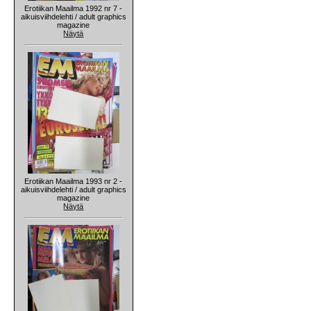
Erotiikan Maailma 1992 nr 7 -
aikuisviihdelehti / adult graphics
magazine
Näytä
Erotiikan Maailma 1993 nr 2 -
aikuisviihdelehti / adult graphics
magazine
Näytä