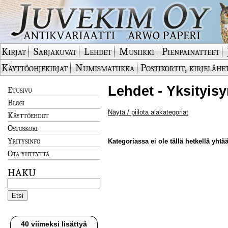
Kirjat
Sarjakuvat
Lehdet
Musiikki
Pienpainatteet
Käyttöohjekirjat
Numismatiikka
Postikortit, kirjelähe
Lehdet - Yksityisy
Etusivu
Blogi
Näytä / piilota alakategoriat
Käyttöehdot
Ostoskori
Yritysinfo
Kategoriassa ei ole tällä hetkellä yhtää
Ota yhteyttä
HAKU
40 viimeksi lisättyä