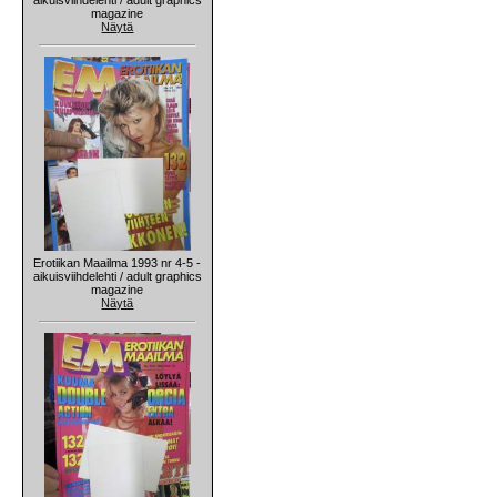
magazine
Näytä
Erotiikan Maailma 1993 nr 4-5 -
aikuisviihdelehti / adult graphics
magazine
Näytä