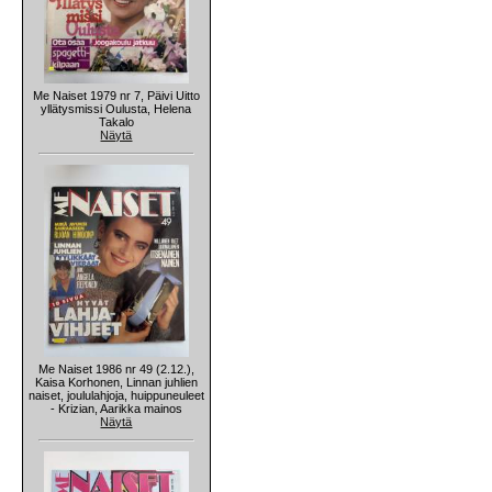
Me Naiset 1979 nr 7, Päivi Uitto
yllätysmissi Oulusta, Helena
Takalo
Näytä
Me Naiset 1986 nr 49 (2.12.),
Kaisa Korhonen, Linnan juhlien
naiset, joululahjoja, huippuneuleet
- Krizian, Aarikka mainos
Näytä