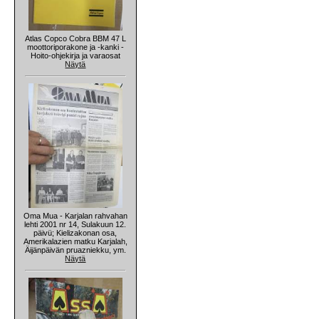
Atlas Copco Cobra BBM 47 L
moottoriporakone ja -kanki -
Hoito-ohjekirja ja varaosat
Näytä
Oma Mua - Karjalan rahvahan
lehti 2001 nr 14, Sulakuun 12.
päivü; Kielizakonan osa,
Amerikalazien matku Karjalah,
Äijänpäivän pruazniekku, ym.
Näytä