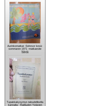
Aurinkomatkat -Solresor kesä-
sommaren 1971 -matkaesite
Näytä
Tupakkakysymys taloudelliselta
kannalta - Raittiuden Ystävien