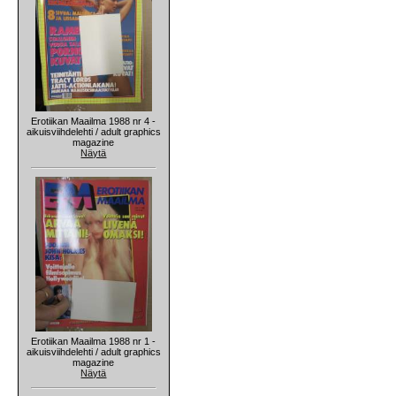
Erotiikan Maailma 1988 nr 4 -
aikuisviihdelehti / adult graphics
magazine
Näytä
Erotiikan Maailma 1988 nr 1 -
aikuisviihdelehti / adult graphics
magazine
Näytä