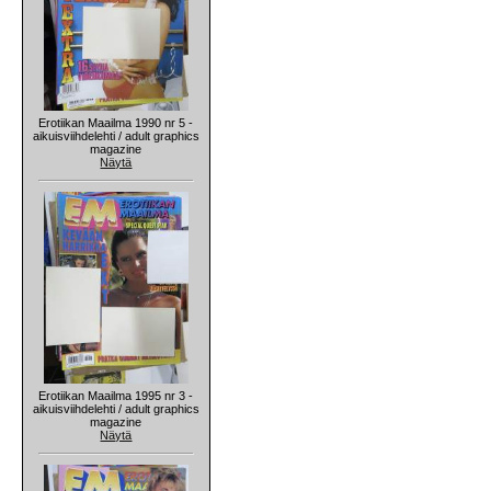
Erotiikan Maailma 1990 nr 5 -
aikuisviihdelehti / adult graphics
magazine
Näytä
Erotiikan Maailma 1995 nr 3 -
aikuisviihdelehti / adult graphics
magazine
Näytä