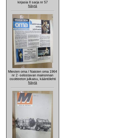
kirjasia II sarja nr 57
Näytä
Miesten oma / Naisten oma 1964
nr 2 -selostavan mainonnan
osoitteeton julkaisu, kääntölehti
Näytä