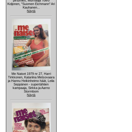
pirtumies, Murhaaja Toivo
Koljonen, "Suomen Eichmann" Ari
Kauhanen...
Näytä
Me Naiset 1979 nr 27, Harri
Tirkkonen, Katariina Metsovaara
ja Hannu Heikinheimo häät, Leila
Seppänen - supertähtien
kampaaja, Sirkka ja Aarno
Stormbom
Näytä