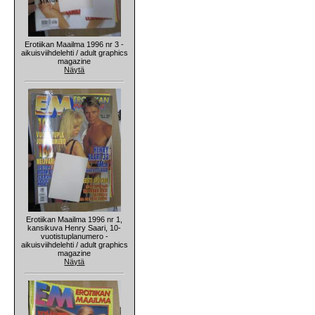
Erotiikan Maailma 1996 nr 3 -
aikuisviihdelehti / adult graphics
magazine
Näytä
Erotiikan Maailma 1996 nr 1,
kansikuva Henry Saari, 10-
vuotistuplanumero -
aikuisviihdelehti / adult graphics
magazine
Näytä