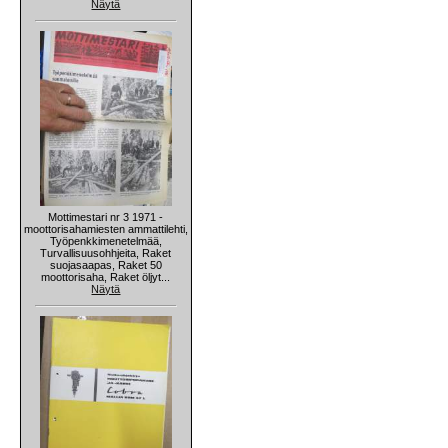
Näytä
Mottimestari nr 3 1971 -
moottorisahamiesten ammattilehti,
Työpenkkimenetelmää,
Turvallisuusohhjeita, Raket
suojasaapas, Raket 50
moottorisaha, Raket öljyt...
Näytä