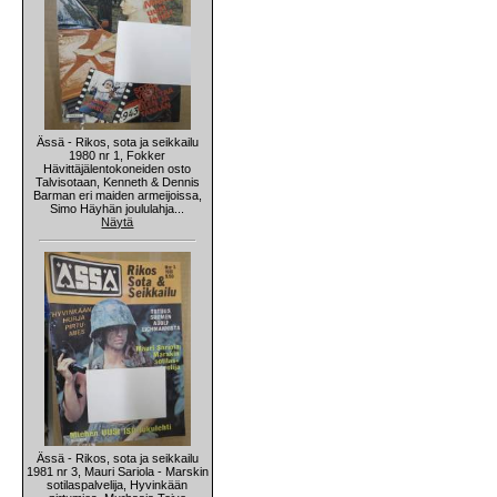
Ässä - Rikos, sota ja seikkailu
1980 nr 1, Fokker
Hävittäjälentokoneiden osto
Talvisotaan, Kenneth & Dennis
Barman eri maiden armeijoissa,
Simo Häyhän joululahja...
Näytä
Ässä - Rikos, sota ja seikkailu
1981 nr 3, Mauri Sariola - Marskin
sotilaspalvelija, Hyvinkään