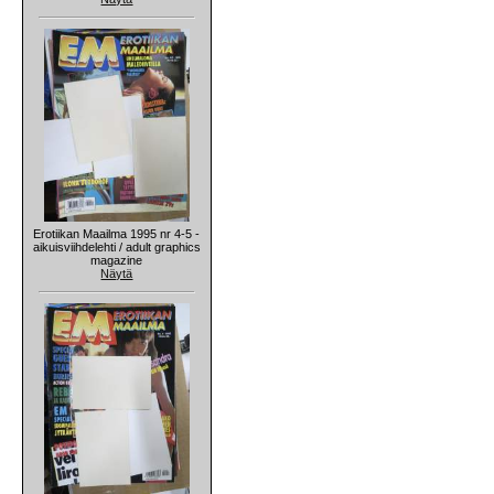
Erotiikan Maailma 1995 nr 4-5 -
aikuisviihdelehti / adult graphics
magazine
Näytä