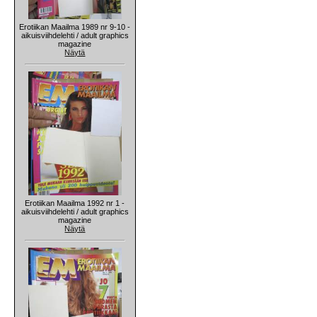
Erotiikan Maailma 1989 nr 9-10 -
aikuisviihdelehti / adult graphics
magazine
Näytä
Erotiikan Maailma 1992 nr 1 -
aikuisviihdelehti / adult graphics
magazine
Näytä