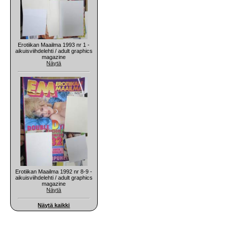
Erotiikan Maailma 1993 nr 1 -
aikuisviihdelehti / adult graphics
magazine
Näytä
Erotiikan Maailma 1992 nr 8-9 -
aikuisviihdelehti / adult graphics
magazine
Näytä
Näytä kaikki