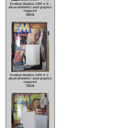
Erotiikan Maailma 1995 nr 8 -
aikuisviihdelehti / adult graphics
magazine
Näytä
Erotiikan Maailma 1996 nr 2 -
aikuisviihdelehti / adult graphics
magazine
Näytä