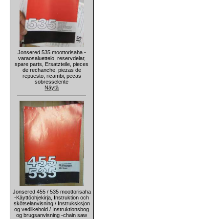
Jonsered 535 moottorisaha -
varaosaluettelo, reservdelar,
spare parts, Ersatzteile, pieces
de rechanche, piezas de
repuesto, ricambi, pecas
sobresselente
Näytä
Jonsered 455 / 535 moottorisaha
-Käyttöohjekirja, Instruktion och
skötselanvisning / Instruksksjon
og vedlikehold / Instruktionsbog
og brugsanvisning -chain saw