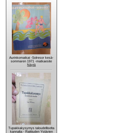
Aurinkomatkat -Solresor kesä-
sommaren 1971 -matkaesite
Näytä
Tupakkakysymys taloudelliselta
kannalta - Raittiuden Ystävien