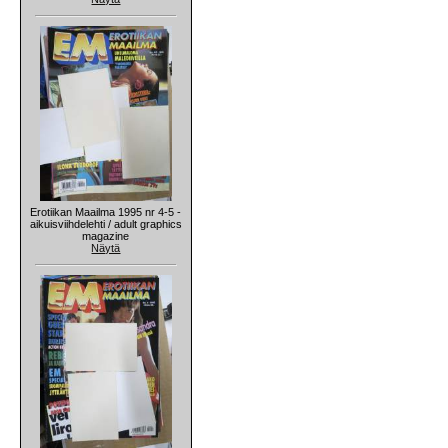
Erotiikan Maailma 1995 nr 4-5 -
aikuisviihdelehti / adult graphics
magazine
Näytä