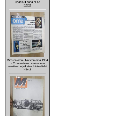
kirjasia II sarja nr 57
Näytä
Miesten oma / Naisten oma 1964
nr 2 -selostavan mainonnan
osoitteeton julkaisu, kääntölehti
Näytä