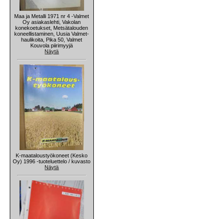
Maa ja Metalli 1971 nr 4 -Valmet
Oy asiakaslehti, Vakolan
konekoetukset, Metsätalouden
koneellistaminen, Uusia Valmet-
haulikoita, Pika 50, Valmet
Kouvola piirimyyjä
Näytä
K-maataloustyökoneet (Kesko
Oy) 1996 -tuoteluettelo / kuvasto
Näytä