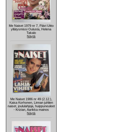
Me Naiset 1979 nr 7, Päivi Uitto
yllätysmissi Oulusta, Helena
Takalo
Näytä
Me Naiset 1986 nr 49 (2.12.),
Kaisa Korhonen, Linnan juhlien
naiset, joululahjoja, huippuneuleet
- Krizian, Aarikka mainos
Näytä