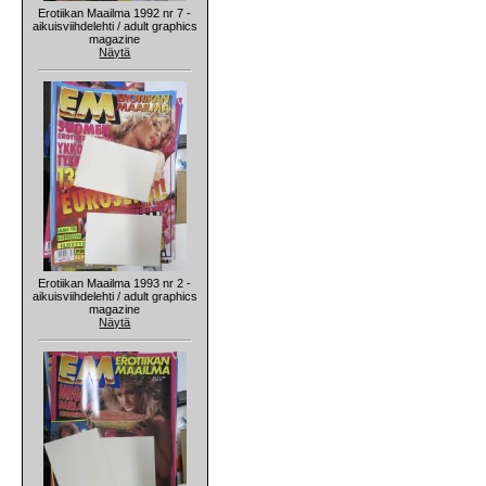
Erotiikan Maailma 1992 nr 7 -
aikuisviihdelehti / adult graphics
magazine
Näytä
Erotiikan Maailma 1993 nr 2 -
aikuisviihdelehti / adult graphics
magazine
Näytä