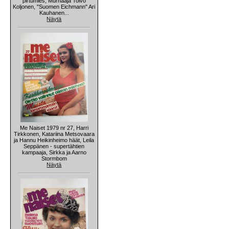
pirtumies, Murhaaja Toivo
Koljonen, "Suomen Eichmann" Ari
Kauhanen...
Näytä
Me Naiset 1979 nr 27, Harri
Tirkkonen, Katariina Metsovaara
ja Hannu Heikinheimo häät, Leila
Seppänen - supertähtien
kampaaja, Sirkka ja Aarno
Stormbom
Näytä