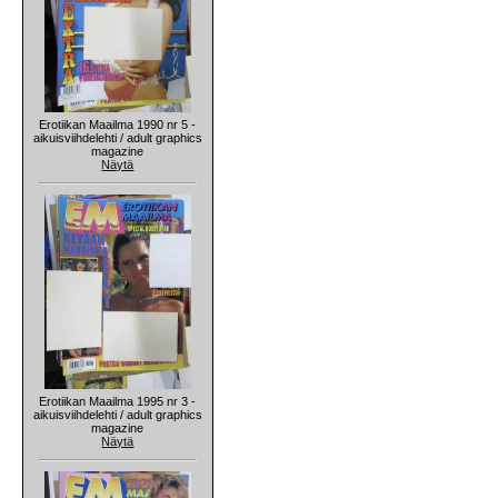
Erotiikan Maailma 1990 nr 5 -
aikuisviihdelehti / adult graphics
magazine
Näytä
Erotiikan Maailma 1995 nr 3 -
aikuisviihdelehti / adult graphics
magazine
Näytä