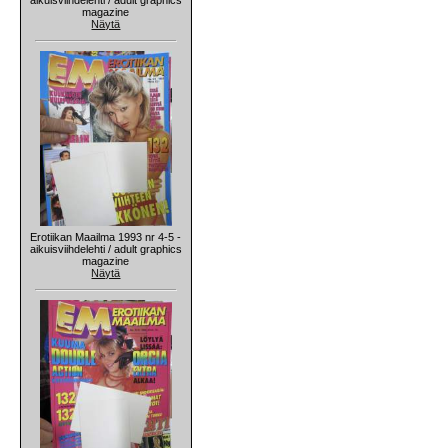
magazine
Näytä
Erotiikan Maailma 1993 nr 4-5 -
aikuisviihdelehti / adult graphics
magazine
Näytä