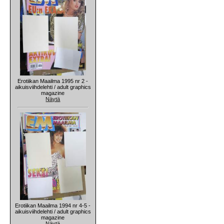
Erotiikan Maailma 1995 nr 2 -
aikuisviihdelehti / adult graphics
magazine
Näytä
Erotiikan Maailma 1994 nr 4-5 -
aikuisviihdelehti / adult graphics
magazine
Näytä