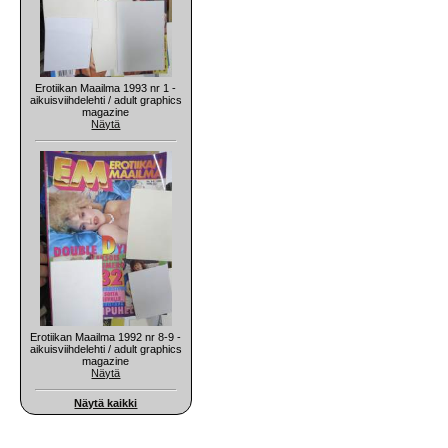
Erotiikan Maailma 1993 nr 1 -
aikuisviihdelehti / adult graphics
magazine
Näytä
Erotiikan Maailma 1992 nr 8-9 -
aikuisviihdelehti / adult graphics
magazine
Näytä
Näytä kaikki