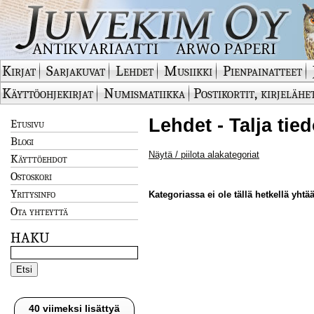
Kirjat
Sarjakuvat
Lehdet
Musiikki
Pienpainatteet
Käyttöohjekirjat
Numismatiikka
Postikortit, kirjelähe
Lehdet - Talja tie
Etusivu
Blogi
Näytä / piilota alakategoriat
Käyttöehdot
Ostoskori
Yritysinfo
Kategoriassa ei ole tällä hetkellä yhtää
Ota yhteyttä
HAKU
40 viimeksi lisättyä