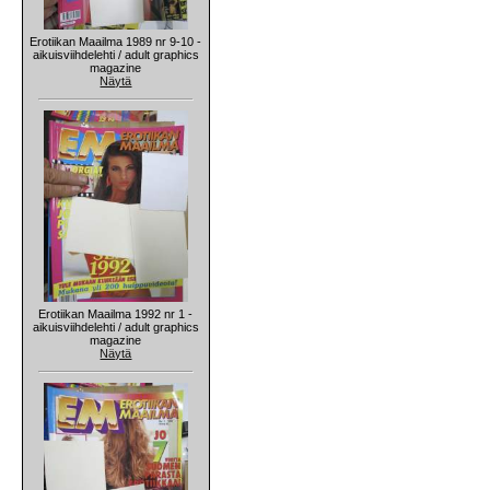
Erotiikan Maailma 1989 nr 9-10 -
aikuisviihdelehti / adult graphics
magazine
Näytä
Erotiikan Maailma 1992 nr 1 -
aikuisviihdelehti / adult graphics
magazine
Näytä