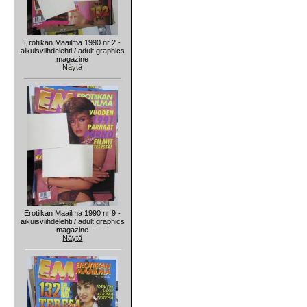
Erotiikan Maailma 1990 nr 2 -
aikuisviihdelehti / adult graphics
magazine
Näytä
Erotiikan Maailma 1990 nr 9 -
aikuisviihdelehti / adult graphics
magazine
Näytä