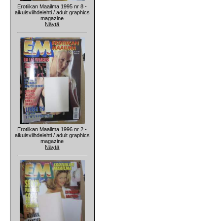
Erotiikan Maailma 1995 nr 8 -
aikuisviihdelehti / adult graphics
magazine
Näytä
Erotiikan Maailma 1996 nr 2 -
aikuisviihdelehti / adult graphics
magazine
Näytä