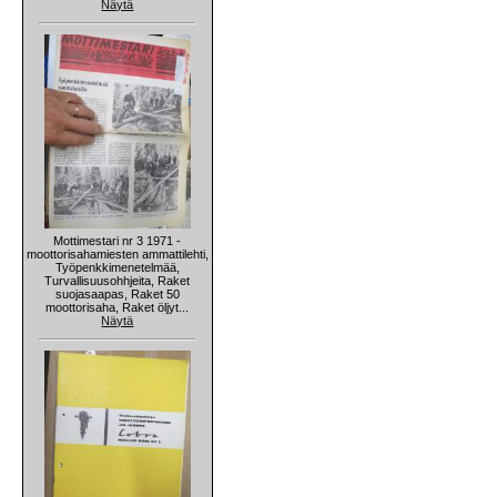
Näytä
Mottimestari nr 3 1971 -
moottorisahamiesten ammattilehti,
Työpenkkimenetelmää,
Turvallisuusohhjeita, Raket
suojasaapas, Raket 50
moottorisaha, Raket öljyt...
Näytä