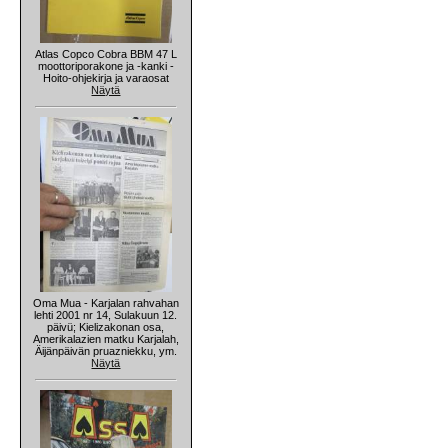
Atlas Copco Cobra BBM 47 L
moottoriporakone ja -kanki -
Hoito-ohjekirja ja varaosat
Näytä
Oma Mua - Karjalan rahvahan
lehti 2001 nr 14, Sulakuun 12.
päivü; Kielizakonan osa,
Amerikalazien matku Karjalah,
Äijänpäivän pruazniekku, ym.
Näytä