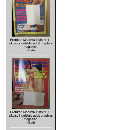
Erotiikan Maailma 1988 nr 4 -
aikuisviihdelehti / adult graphics
magazine
Näytä
Erotiikan Maailma 1988 nr 1 -
aikuisviihdelehti / adult graphics
magazine
Näytä