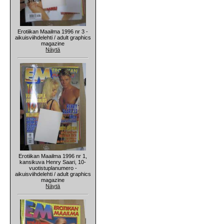
Erotiikan Maailma 1996 nr 3 -
aikuisviihdelehti / adult graphics
magazine
Näytä
Erotiikan Maailma 1996 nr 1,
kansikuva Henry Saari, 10-
vuotistuplanumero -
aikuisviihdelehti / adult graphics
magazine
Näytä