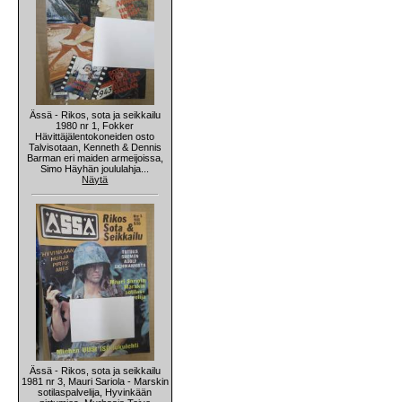
Ässä - Rikos, sota ja seikkailu
1980 nr 1, Fokker
Hävittäjälentokoneiden osto
Talvisotaan, Kenneth & Dennis
Barman eri maiden armeijoissa,
Simo Häyhän joululahja...
Näytä
Ässä - Rikos, sota ja seikkailu
1981 nr 3, Mauri Sariola - Marskin
sotilaspalvelija, Hyvinkään