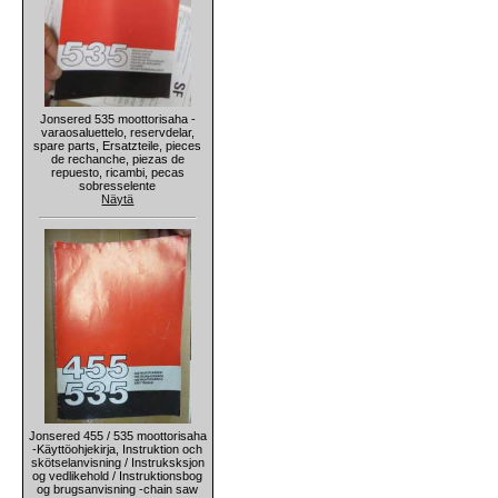
Jonsered 535 moottorisaha -
varaosaluettelo, reservdelar,
spare parts, Ersatzteile, pieces
de rechanche, piezas de
repuesto, ricambi, pecas
sobresselente
Näytä
Jonsered 455 / 535 moottorisaha
-Käyttöohjekirja, Instruktion och
skötselanvisning / Instruksksjon
og vedlikehold / Instruktionsbog
og brugsanvisning -chain saw