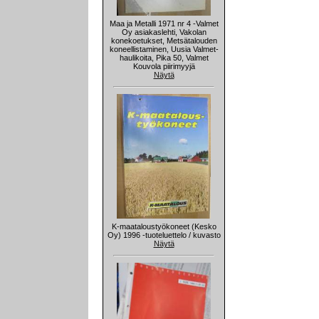
Maa ja Metalli 1971 nr 4 -Valmet
Oy asiakaslehti, Vakolan
konekoetukset, Metsätalouden
koneellistaminen, Uusia Valmet-
haulikoita, Pika 50, Valmet
Kouvola piirimyyjä
Näytä
K-maataloustyökoneet (Kesko
Oy) 1996 -tuoteluettelo / kuvasto
Näytä