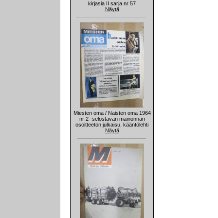
kirjasia II sarja nr 57
Näytä
Miesten oma / Naisten oma 1964
nr 2 -selostavan mainonnan
osoitteeton julkaisu, kääntölehti
Näytä