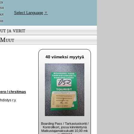
 in
ish
Select Language
▼
an
sh
ut ja viirit
Muut
40 viimeksi myytyä
ero / chrsitmas
istys r.y.
Boarding Pass / Tarkastuskortti /
Kontrollkort, jossa kiinnitettynä
Matkustajamaksukuitti 10,00 mk