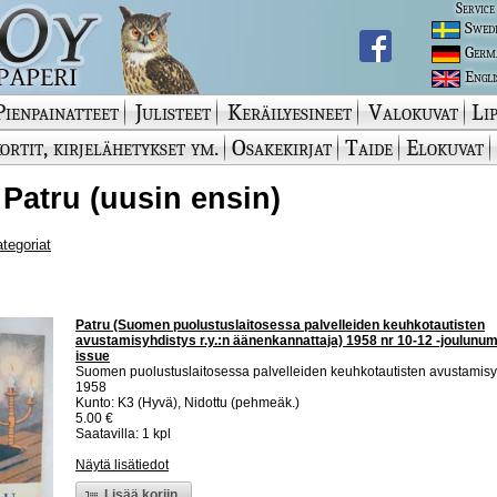
Service
Swed
Germ
Engli
Pienpainatteet
Julisteet
Keräilyesineet
Valokuvat
Lip
ortit, kirjelähetykset ym.
Osakekirjat
Taide
Elokuvat
 Patru (uusin ensin)
ategoriat
Patru (Suomen puolustuslaitosessa palvelleiden keuhkotautisten
avustamisyhdistys r.y.:n äänenkannattaja) 1958 nr 10-12 -joulunum
issue
Suomen puolustuslaitosessa palvelleiden keuhkotautisten avustamisyhd
1958
Kunto: K3 (Hyvä), Nidottu (pehmeäk.)
5.00 €
Saatavilla: 1 kpl
Näytä lisätiedot
Lisää koriin