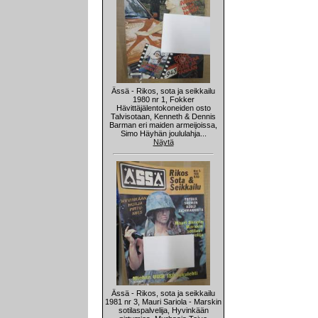
Ässä - Rikos, sota ja seikkailu
1980 nr 1, Fokker
Hävittäjälentokoneiden osto
Talvisotaan, Kenneth & Dennis
Barman eri maiden armeijoissa,
Simo Häyhän joululahja...
Näytä
Ässä - Rikos, sota ja seikkailu
1981 nr 3, Mauri Sariola - Marskin
sotilaspalvelija, Hyvinkään