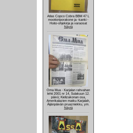
Atlas Copco Cobra BBM 47 L
moottoriporakone ja -kanki -
Hoito-ohjekirja ja varaosat
Näytä
Oma Mua - Karjalan rahvahan
lehti 2001 nr 14, Sulakuun 12.
päivü; Kielizakonan osa,
Amerikalazien matku Karjalah,
Äijänpäivän pruazniekku, ym.
Näytä