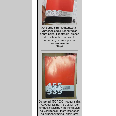
Jonsered 535 moottorisaha -
varaosaluettelo, reservdelar,
spare parts, Ersatzteile, pieces
de rechanche, piezas de
repuesto, ricambi, pecas
sobresselente
Näytä
Jonsered 455 / 535 moottorisaha
-Käyttöohjekirja, Instruktion och
skötselanvisning / Instruksksjon
og vedlikehold / Instruktionsbog
og brugsanvisning -chain saw