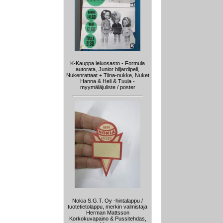
K-Kauppa leluosasto - Formula
autorata, Junior biljardipeli,
Nukenrattaat + Tiina-nukke, Nuket
Hanna & Heli & Tuula -
myymäläjuliste / poster
Nokia S.G.T. Oy -hintalappu /
tuotetietolappu, merkin valmistaja
Herman Mattsson
Korkokuvapaino & Pussitehdas,