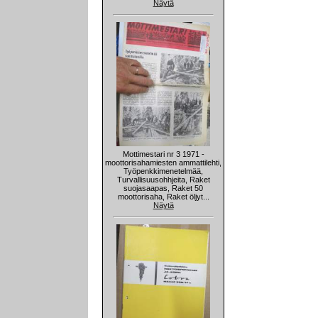
Näytä
Mottimestari nr 3 1971 -
moottorisahamiesten ammattilehti,
Työpenkkimenetelmää,
Turvallisuusohhjeita, Raket
suojasaapas, Raket 50
moottorisaha, Raket öljyt...
Näytä