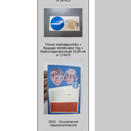
nr 087413
Finnair matkalippuvihko +
Baggage Identification Tag +
Matkustajamaksukuitti 10,00 mk
nr 174470
OKO - Osuuskassat
Säästömerkkikortti