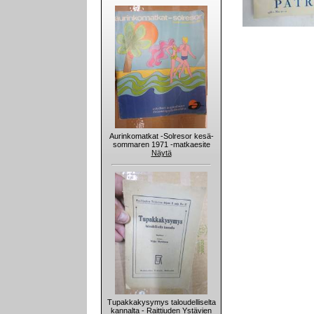
Aurinkomatkat -Solresor kesä-
sommaren 1971 -matkaesite
Näytä
Tupakkakysymys taloudelliselta
kannalta - Raittiuden Ystävien