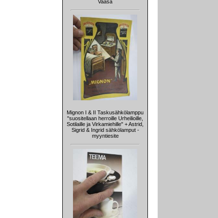
Vaasa
Mignon I & II Taskusähkölamppu
"suositellaan herroille Urheilioille,
Sotilaille ja Virkamiehille" + Astrid,
Sigrid & Ingrid sähkölamput -
myyntiesite