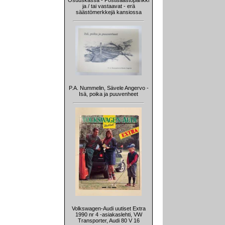
Osuuskassa - Postisäästöpankki
ja / tai vastaavat - erä
säästömerkkejä kansiossa
P.A. Nummelin, Sävele Angervo -
Isä, poika ja puuvenheet
Volkswagen-Audi uutiset Extra
1990 nr 4 -asiakaslehti, VW
Transporter, Audi 80 V 16