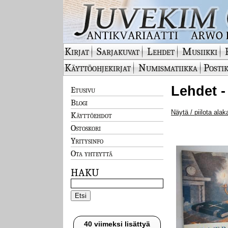
Kirjat
Sarjakuvat
Lehdet
Musiikki
Käyttöohjekirjat
Numismatiikka
Postik
Lehdet -
Etusivu
Blogi
Näytä / piilota alak
Käyttöehdot
Ostoskori
Yritysinfo
Ota yhteyttä
HAKU
40 viimeksi lisättyä