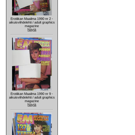
Erotiikan Maailma 1990 nr 2 -
aikuisviihdelehti / adult graphics
magazine
Näytä
Erotiikan Maailma 1990 nr 9 -
aikuisviihdelehti / adult graphics
magazine
Näytä