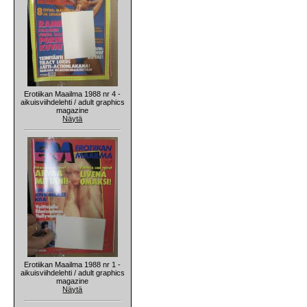
Erotiikan Maailma 1988 nr 4 -
aikuisviihdelehti / adult graphics
magazine
Näytä
Erotiikan Maailma 1988 nr 1 -
aikuisviihdelehti / adult graphics
magazine
Näytä