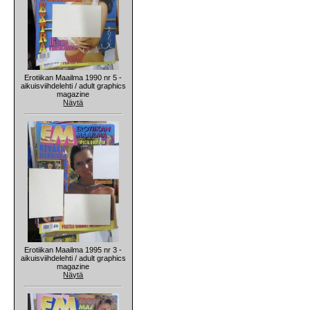
Erotiikan Maailma 1990 nr 5 -
aikuisviihdelehti / adult graphics
magazine
Näytä
Erotiikan Maailma 1995 nr 3 -
aikuisviihdelehti / adult graphics
magazine
Näytä