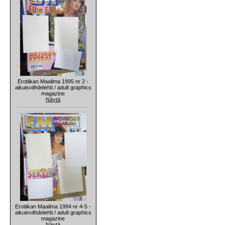
Erotiikan Maailma 1995 nr 2 -
aikuisviihdelehti / adult graphics
magazine
Näytä
Erotiikan Maailma 1994 nr 4-5 -
aikuisviihdelehti / adult graphics
magazine
Näytä