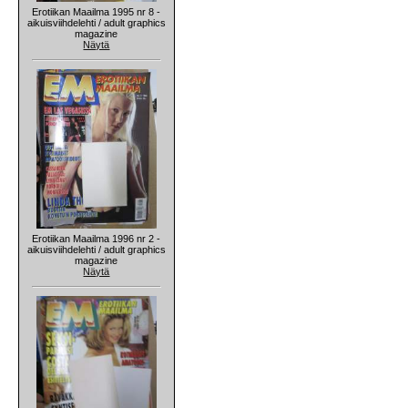
Erotiikan Maailma 1995 nr 8 -
aikuisviihdelehti / adult graphics
magazine
Näytä
Erotiikan Maailma 1996 nr 2 -
aikuisviihdelehti / adult graphics
magazine
Näytä