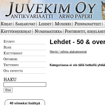
Kirjat
Sarjakuvat
Lehdet
Musiikki
Pienpainatteet
Käyttöohjekirjat
Numismatiikka
Postikortit, kirjelähe
Lehdet - 50 & over
Etusivu
Blogi
Näytä / piilota alakategoriat
Käyttöehdot
Ostoskori
Yritysinfo
Kategoriassa ei ole tällä hetkellä yhtää
Ota yhteyttä
HAKU
40 viimeksi lisättyä