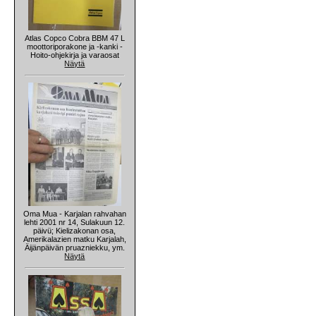
Atlas Copco Cobra BBM 47 L
moottoriporakone ja -kanki -
Hoito-ohjekirja ja varaosat
Näytä
Oma Mua - Karjalan rahvahan
lehti 2001 nr 14, Sulakuun 12.
päivü; Kielizakonan osa,
Amerikalazien matku Karjalah,
Äijänpäivän pruazniekku, ym.
Näytä