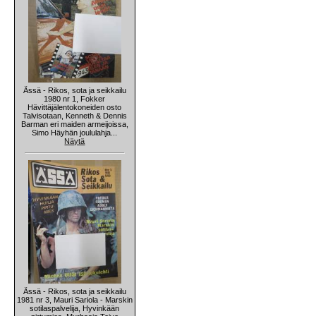
Ässä - Rikos, sota ja seikkailu
1980 nr 1, Fokker
Hävittäjälentokoneiden osto
Talvisotaan, Kenneth & Dennis
Barman eri maiden armeijoissa,
Simo Häyhän joululahja...
Näytä
Ässä - Rikos, sota ja seikkailu
1981 nr 3, Mauri Sariola - Marskin
sotilaspalvelija, Hyvinkään