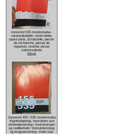
Jonsered 535 moottorisaha -
varaosaluettelo, reservdelar,
spare parts, Ersatzteile, pieces
de rechanche, piezas de
repuesto, ricambi, pecas
sobresselente
Näytä
Jonsered 455 / 535 moottorisaha
-Käyttöohjekirja, Instruktion och
skötselanvisning / Instruksksjon
og vedlikehold / Instruktionsbog
og brugsanvisning -chain saw