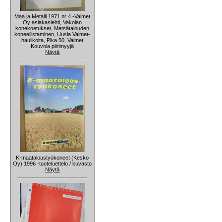
Maa ja Metalli 1971 nr 4 -Valmet
Oy asiakaslehti, Vakolan
konekoetukset, Metsätalouden
koneellistaminen, Uusia Valmet-
haulikoita, Pika 50, Valmet
Kouvola piirimyyjä
Näytä
K-maataloustyökoneet (Kesko
Oy) 1996 -tuoteluettelo / kuvasto
Näytä