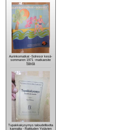
Aurinkomatkat -Solresor kesä-
sommaren 1971 -matkaesite
Näytä
Tupakkakysymys taloudelliselta
kannalta - Raittiuden Ystävien