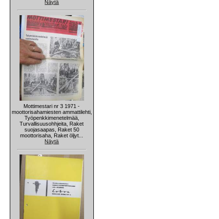
Näytä
Mottimestari nr 3 1971 -
moottorisahamiesten ammattilehti,
Työpenkkimenetelmää,
Turvallisuusohhjeita, Raket
suojasaapas, Raket 50
moottorisaha, Raket öljyt...
Näytä