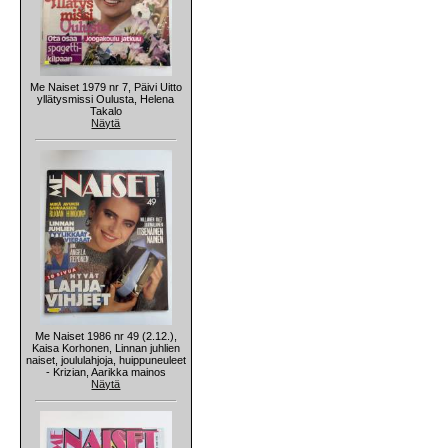
Me Naiset 1979 nr 7, Päivi Uitto
yllätysmissi Oulusta, Helena
Takalo
Näytä
Me Naiset 1986 nr 49 (2.12.),
Kaisa Korhonen, Linnan juhlien
naiset, joululahjoja, huippuneuleet
- Krizian, Aarikka mainos
Näytä