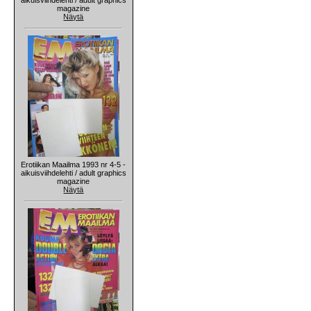
magazine
Näytä
Erotiikan Maailma 1993 nr 4-5 -
aikuisviihdelehti / adult graphics
magazine
Näytä