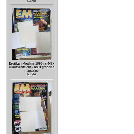
Erotiikan Maailma 1995 nr 4-5 -
aikuisviihdelehti / adult graphics
magazine
Näytä