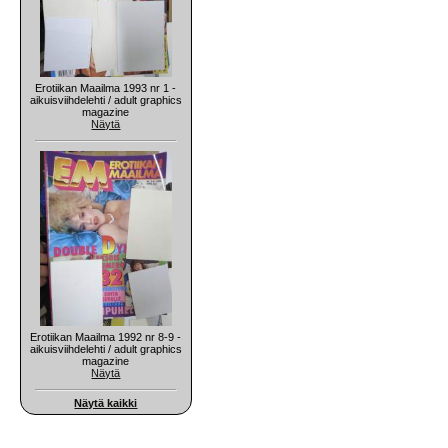
Erotiikan Maailma 1993 nr 1 -
aikuisviihdelehti / adult graphics
magazine
Näytä
Erotiikan Maailma 1992 nr 8-9 -
aikuisviihdelehti / adult graphics
magazine
Näytä
Näytä kaikki