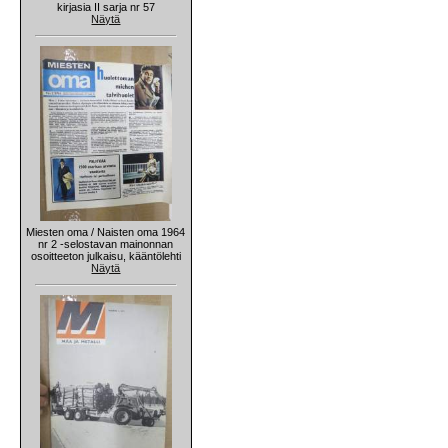
kirjasia II sarja nr 57
Näytä
Miesten oma / Naisten oma 1964
nr 2 -selostavan mainonnan
osoitteeton julkaisu, kääntölehti
Näytä