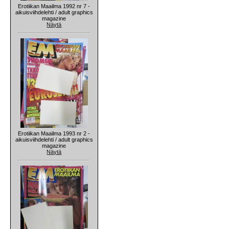
Erotiikan Maailma 1992 nr 7 -
aikuisviihdelehti / adult graphics
magazine
Näytä
Erotiikan Maailma 1993 nr 2 -
aikuisviihdelehti / adult graphics
magazine
Näytä