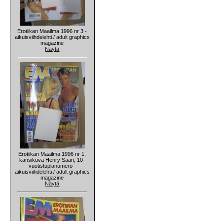
Erotiikan Maailma 1996 nr 3 -
aikuisviihdelehti / adult graphics
magazine
Näytä
Erotiikan Maailma 1996 nr 1,
kansikuva Henry Saari, 10-
vuotistuplanumero -
aikuisviihdelehti / adult graphics
magazine
Näytä