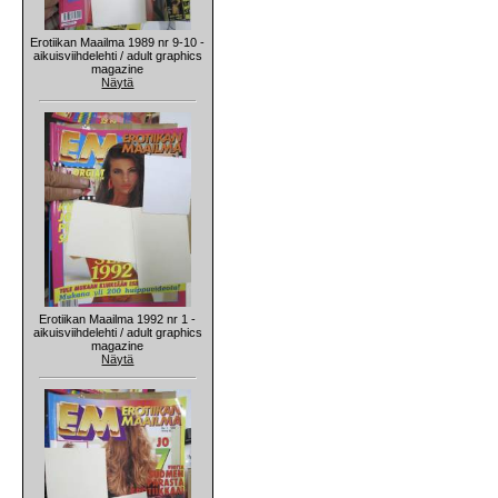
Erotiikan Maailma 1989 nr 9-10 -
aikuisviihdelehti / adult graphics
magazine
Näytä
Erotiikan Maailma 1992 nr 1 -
aikuisviihdelehti / adult graphics
magazine
Näytä