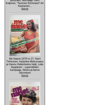
pirtumies, Murhaaja Toivo
Koljonen, "Suomen Eichmann" Ari
Kauhanen...
Näytä
Me Naiset 1979 nr 27, Harri
Tirkkonen, Katariina Metsovaara
ja Hannu Heikinheimo häät, Leila
Seppänen - supertähtien
kampaaja, Sirkka ja Aarno
Stormbom
Näytä