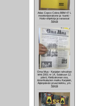
Atlas Copco Cobra BBM 47 L
moottoriporakone ja -kanki -
Hoito-ohjekirja ja varaosat
Näytä
Oma Mua - Karjalan rahvahan
lehti 2001 nr 14, Sulakuun 12.
päivü; Kielizakonan osa,
Amerikalazien matku Karjalah,
Äijänpäivän pruazniekku, ym.
Näytä