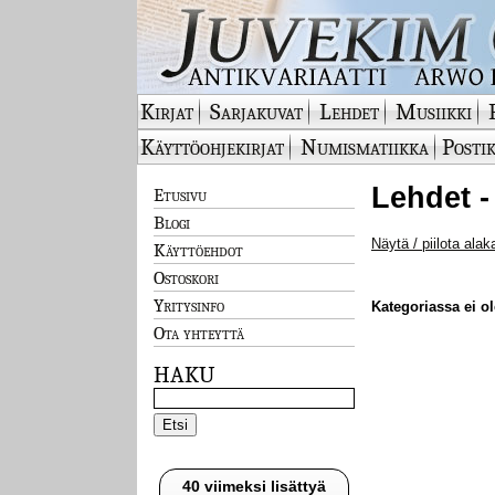
Kirjat
Sarjakuvat
Lehdet
Musiikki
Käyttöohjekirjat
Numismatiikka
Postik
Lehdet -
Etusivu
Blogi
Näytä / piilota alak
Käyttöehdot
Ostoskori
Yritysinfo
Kategoriassa ei ole
Ota yhteyttä
HAKU
40 viimeksi lisättyä