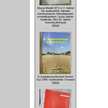
Maa ja Metalli 1971 nr 4 -Valmet
Oy asiakaslehti, Vakolan
konekoetukset, Metsätalouden
koneellistaminen, Uusia Valmet-
haulikoita, Pika 50, Valmet
Kouvola piirimyyjä
Näytä
K-maataloustyökoneet (Kesko
Oy) 1996 -tuoteluettelo / kuvasto
Näytä