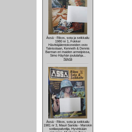
Ässä - Rikos, sota ja seikkailu
1980 nr 1, Fokker
Hävittäjälentokoneiden osto
Talvisotaan, Kenneth & Dennis
Barman eri maiden armeijoissa,
Simo Häyhän joululahja...
Näytä
Ässä - Rikos, sota ja seikkailu
1981 nr 3, Mauri Sariola - Marskin
sotilaspalvelija, Hyvinkään