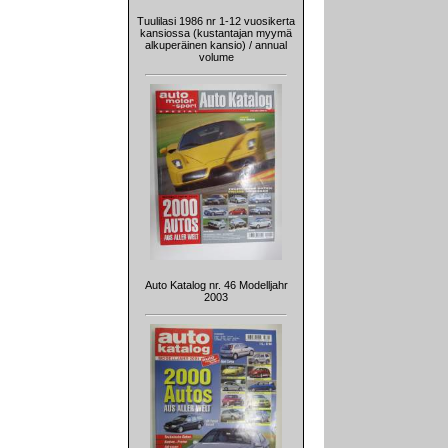
Tuulilasi 1986 nr 1-12 vuosikerta
kansiossa (kustantajan myymä
alkuperäinen kansio) / annual
volume
Auto Katalog nr. 46 Modelljahr
2003