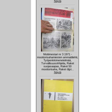
Näytä
Mottimestari nr 3 1971 -
moottorisahamiesten ammattilehti,
Työpenkkimenetelmää,
Turvallisuusohhjeita, Raket
suojasaapas, Raket 50
moottorisaha, Raket öljyt...
Näytä