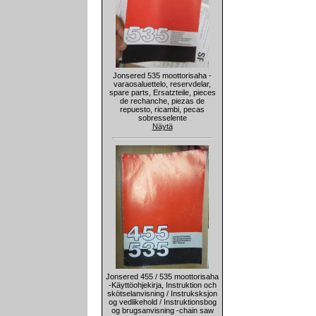
Jonsered 535 moottorisaha -
varaosaluettelo, reservdelar,
spare parts, Ersatzteile, pieces
de rechanche, piezas de
repuesto, ricambi, pecas
sobresselente
Näytä
Jonsered 455 / 535 moottorisaha
-Käyttöohjekirja, Instruktion och
skötselanvisning / Instruksksjon
og vedlikehold / Instruktionsbog
og brugsanvisning -chain saw