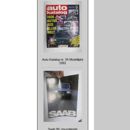
Auto Katalog nr. 34 Modelljahr
1991
Saab 99 -myyntiesite