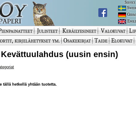
Service
Swed
Germ
Engli
Pienpainatteet
Julisteet
Keräilyesineet
Valokuvat
Lip
ortit, kirjelähetykset ym.
Osakekirjat
Taide
Elokuvat
 Kevättuulahdus (uusin ensin)
ategoriat
 tällä hetkellä yhtään tuotetta.