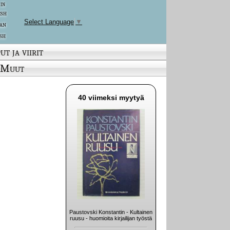
 in
ish
Select Language
▼
an
sh
ut ja viirit
Muut
40 viimeksi myytyä
Paustovski Konstantin - Kultainen
ruusu - huomioita kirjailijan työstä