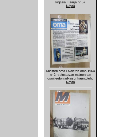
kirjasia II sarja nr 57
Näytä
Miesten oma / Naisten oma 1964
nr 2 -selostavan mainonnan
osoitteeton julkaisu, kääntölehti
Näytä