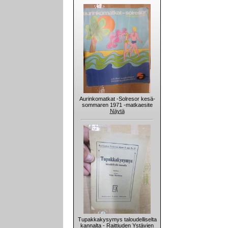
Aurinkomatkat -Solresor kesä-
sommaren 1971 -matkaesite
Näytä
Tupakkakysymys taloudelliselta
kannalta - Raittiuden Ystävien