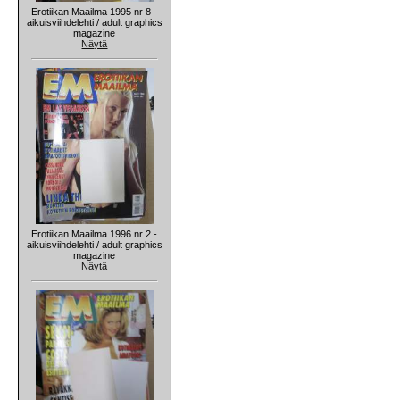
Erotiikan Maailma 1995 nr 8 -
aikuisviihdelehti / adult graphics
magazine
Näytä
Erotiikan Maailma 1996 nr 2 -
aikuisviihdelehti / adult graphics
magazine
Näytä