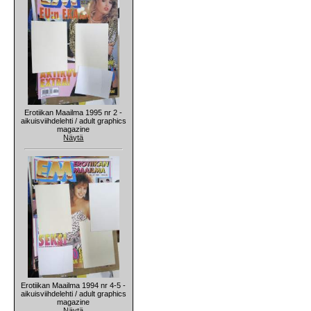
Erotiikan Maailma 1995 nr 2 -
aikuisviihdelehti / adult graphics
magazine
Näytä
Erotiikan Maailma 1994 nr 4-5 -
aikuisviihdelehti / adult graphics
magazine
Näytä