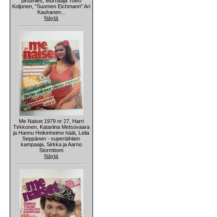
pirtumies, Murhaaja Toivo
Koljonen, "Suomen Eichmann" Ari
Kauhanen...
Näytä
Me Naiset 1979 nr 27, Harri
Tirkkonen, Katariina Metsovaara
ja Hannu Heikinheimo häät, Leila
Seppänen - supertähtien
kampaaja, Sirkka ja Aarno
Stormbom
Näytä