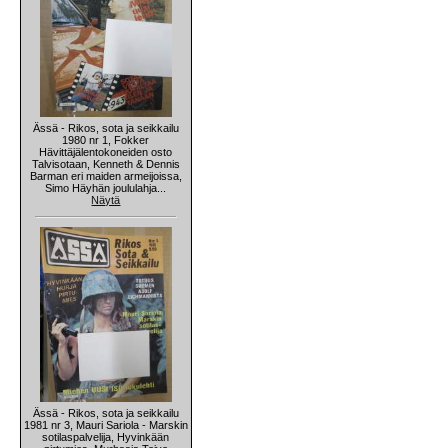
Ässä - Rikos, sota ja seikkailu
1980 nr 1, Fokker
Hävittäjälentokoneiden osto
Talvisotaan, Kenneth & Dennis
Barman eri maiden armeijoissa,
Simo Häyhän joululahja...
Näytä
Ässä - Rikos, sota ja seikkailu
1981 nr 3, Mauri Sariola - Marskin
sotilaspalvelija, Hyvinkään