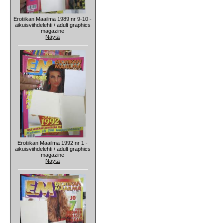
Erotiikan Maailma 1989 nr 9-10 -
aikuisviihdelehti / adult graphics
magazine
Näytä
Erotiikan Maailma 1992 nr 1 -
aikuisviihdelehti / adult graphics
magazine
Näytä