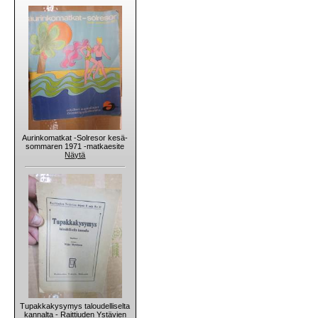
Aurinkomatkat -Solresor kesä-
sommaren 1971 -matkaesite
Näytä
Tupakkakysymys taloudelliselta
kannalta - Raittiuden Ystävien