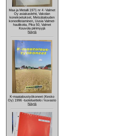
Maa ja Metalli 1971 nr 4 -Valmet
Oy asiakaslehti, Vakolan
konekoetukset, Metsätalouden
koneellistaminen, Uusia Valmet-
haulikoita, Pika 50, Valmet
Kouvola piirimyyjä
Näytä
K-maataloustyökoneet (Kesko
Oy) 1996 -tuoteluettelo / kuvasto
Näytä