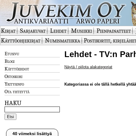
Kirjat
Sarjakuvat
Lehdet
Musiikki
Pienpainatteet
Käyttöohjekirjat
Numismatiikka
Postikortit, kirjelähe
Lehdet - TV:n Par
Etusivu
Blogi
Näytä / piilota alakategoriat
Käyttöehdot
Ostoskori
Yritysinfo
Kategoriassa ei ole tällä hetkellä yhtää
Ota yhteyttä
HAKU
40 viimeksi lisättyä