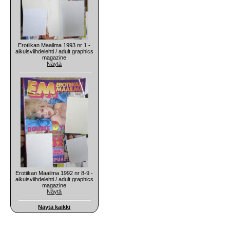
Erotiikan Maailma 1993 nr 1 -
aikuisviihdelehti / adult graphics
magazine
Näytä
Erotiikan Maailma 1992 nr 8-9 -
aikuisviihdelehti / adult graphics
magazine
Näytä
Näytä kaikki