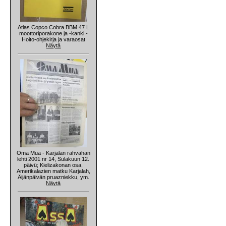
Atlas Copco Cobra BBM 47 L
moottoriporakone ja -kanki -
Hoito-ohjekirja ja varaosat
Näytä
Oma Mua - Karjalan rahvahan
lehti 2001 nr 14, Sulakuun 12.
päivü; Kielizakonan osa,
Amerikalazien matku Karjalah,
Äijänpäivän pruazniekku, ym.
Näytä