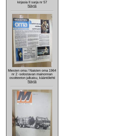
kirjasia II sarja nr 57
Näytä
Miesten oma / Naisten oma 1964
nr 2 -selostavan mainonnan
osoitteeton julkaisu, kääntölehti
Näytä