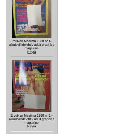
Erotiikan Maailma 1988 nr 4 -
aikuisviihdelehti / adult graphics
magazine
Näytä
Erotiikan Maailma 1988 nr 1 -
aikuisviihdelehti / adult graphics
magazine
Näytä