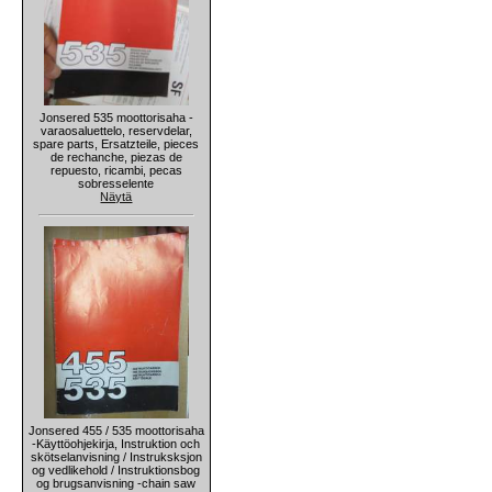
Jonsered 535 moottorisaha -
varaosaluettelo, reservdelar,
spare parts, Ersatzteile, pieces
de rechanche, piezas de
repuesto, ricambi, pecas
sobresselente
Näytä
Jonsered 455 / 535 moottorisaha
-Käyttöohjekirja, Instruktion och
skötselanvisning / Instruksksjon
og vedlikehold / Instruktionsbog
og brugsanvisning -chain saw