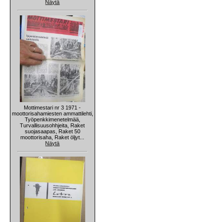
Näytä
Mottimestari nr 3 1971 -
moottorisahamiesten ammattilehti,
Työpenkkimenetelmää,
Turvallisuusohhjeita, Raket
suojasaapas, Raket 50
moottorisaha, Raket öljyt...
Näytä