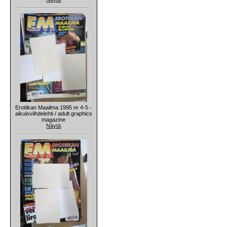
Erotiikan Maailma 1995 nr 4-5 -
aikuisviihdelehti / adult graphics
magazine
Näytä