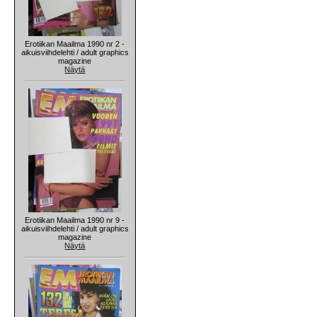
Erotiikan Maailma 1990 nr 2 -
aikuisviihdelehti / adult graphics
magazine
Näytä
Erotiikan Maailma 1990 nr 9 -
aikuisviihdelehti / adult graphics
magazine
Näytä