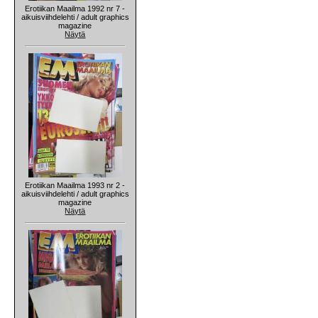
Erotiikan Maailma 1992 nr 7 -
aikuisviihdelehti / adult graphics
magazine
Näytä
Erotiikan Maailma 1993 nr 2 -
aikuisviihdelehti / adult graphics
magazine
Näytä