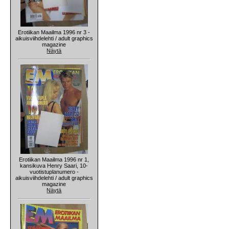
Erotiikan Maailma 1996 nr 3 -
aikuisviihdelehti / adult graphics
magazine
Näytä
Erotiikan Maailma 1996 nr 1,
kansikuva Henry Saari, 10-
vuotistuplanumero -
aikuisviihdelehti / adult graphics
magazine
Näytä