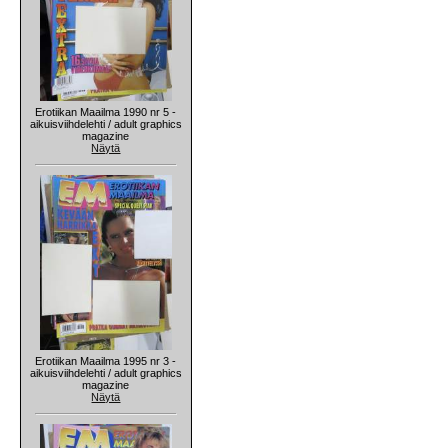
Erotiikan Maailma 1990 nr 5 -
aikuisviihdelehti / adult graphics
magazine
Näytä
Erotiikan Maailma 1995 nr 3 -
aikuisviihdelehti / adult graphics
magazine
Näytä