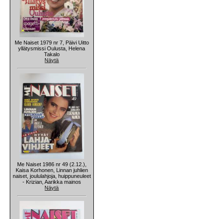
Me Naiset 1979 nr 7, Päivi Uitto
yllätysmissi Oulusta, Helena
Takalo
Näytä
Me Naiset 1986 nr 49 (2.12.),
Kaisa Korhonen, Linnan juhlien
naiset, joululahjoja, huippuneuleet
- Krizian, Aarikka mainos
Näytä