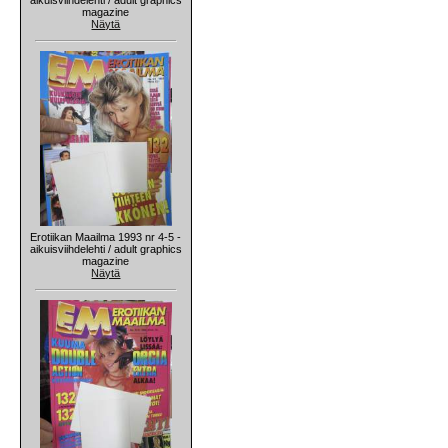
magazine
Näytä
Erotiikan Maailma 1993 nr 4-5 -
aikuisviihdelehti / adult graphics
magazine
Näytä