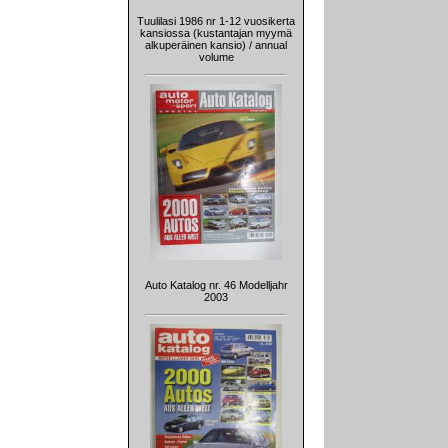
Tuulilasi 1986 nr 1-12 vuosikerta
kansiossa (kustantajan myymä
alkuperäinen kansio) / annual
volume
Auto Katalog nr. 46 Modelljahr
2003