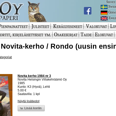
Service
Swed
Germ
Engli
Pienpainatteet
Julisteet
Keräilyesineet
Valokuvat
Lip
ortit, kirjelähetykset ym.
Osakekirjat
Taide
Elokuvat
 Novita-kerho / Rondo (uusin ensi
ategoriat
Novita kerho 1984 nr 3
Novita Helsingin Villakehräämö Oy
1985
Kunto: K3 (Hyvä), Lehti
5.00 €
Saatavilla: 1 kpl
Näytä lisätiedot
Lisää koriin