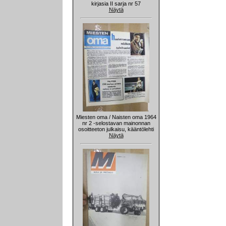
kirjasia II sarja nr 57
Näytä
Miesten oma / Naisten oma 1964
nr 2 -selostavan mainonnan
osoitteeton julkaisu, kääntölehti
Näytä