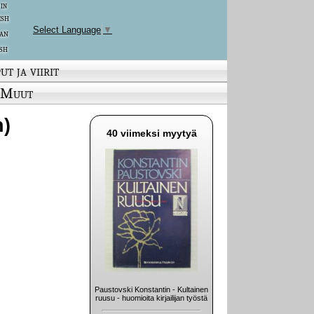
 in
ish
Select Language
▼
an
sh
ut ja viirit
Muut
n)
40 viimeksi myytyä
Paustovski Konstantin - Kultainen
ruusu - huomioita kirjailijan työstä