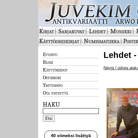
Kirjat
Sarjakuvat
Lehdet
Musiikki
Käyttöohjekirjat
Numismatiikka
Postik
Lehdet -
Etusivu
Blogi
Näytä / piilota alak
Käyttöehdot
Ostoskori
Yritysinfo
Ota yhteyttä
HAKU
40 viimeksi lisättyä