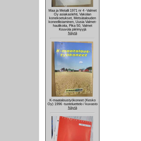
Maa ja Metalli 1971 nr 4 -Valmet
Oy asiakaslehti, Vakolan
konekoetukset, Metsätalouden
koneellistaminen, Uusia Valmet-
haulikoita, Pika 50, Valmet
Kouvola piirimyyjä
Näytä
K-maataloustyökoneet (Kesko
Oy) 1996 -tuoteluettelo / kuvasto
Näytä