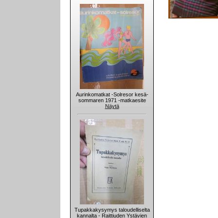
Aurinkomatkat -Solresor kesä-
sommaren 1971 -matkaesite
Näytä
Tupakkakysymys taloudelliselta
kannalta - Raittiuden Ystävien