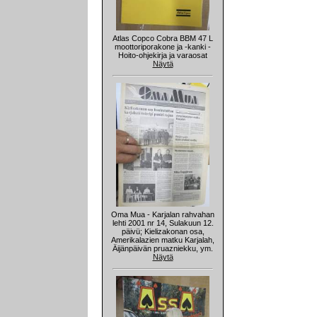
Atlas Copco Cobra BBM 47 L
moottoriporakone ja -kanki -
Hoito-ohjekirja ja varaosat
Näytä
Oma Mua - Karjalan rahvahan
lehti 2001 nr 14, Sulakuun 12.
päivü; Kielizakonan osa,
Amerikalazien matku Karjalah,
Äijänpäivän pruazniekku, ym.
Näytä