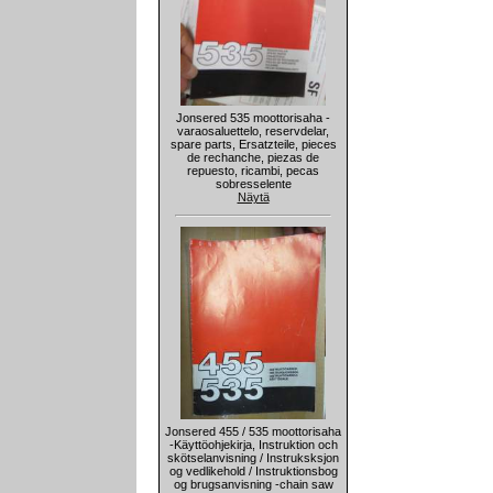
Jonsered 535 moottorisaha -
varaosaluettelo, reservdelar,
spare parts, Ersatzteile, pieces
de rechanche, piezas de
repuesto, ricambi, pecas
sobresselente
Näytä
Jonsered 455 / 535 moottorisaha
-Käyttöohjekirja, Instruktion och
skötselanvisning / Instruksksjon
og vedlikehold / Instruktionsbog
og brugsanvisning -chain saw