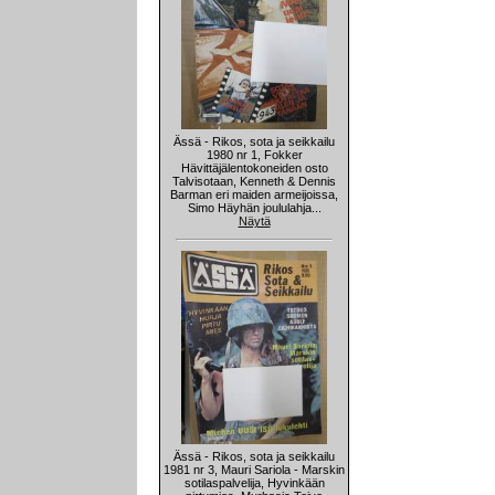
Ässä - Rikos, sota ja seikkailu
1980 nr 1, Fokker
Hävittäjälentokoneiden osto
Talvisotaan, Kenneth & Dennis
Barman eri maiden armeijoissa,
Simo Häyhän joululahja...
Näytä
Ässä - Rikos, sota ja seikkailu
1981 nr 3, Mauri Sariola - Marskin
sotilaspalvelija, Hyvinkään