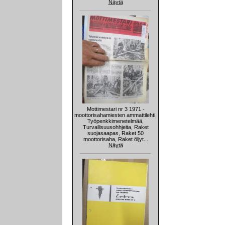
Näytä
Mottimestari nr 3 1971 -
moottorisahamiesten ammattilehti,
Työpenkkimenetelmää,
Turvallisuusohhjeita, Raket
suojasaapas, Raket 50
moottorisaha, Raket öljyt...
Näytä