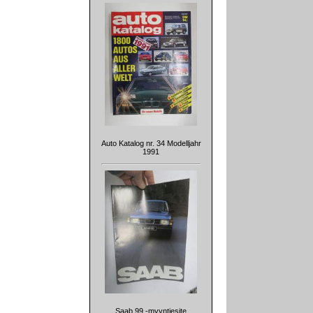
Auto Katalog nr. 34 Modelljahr
1991
Saab 99 -myyntiesite