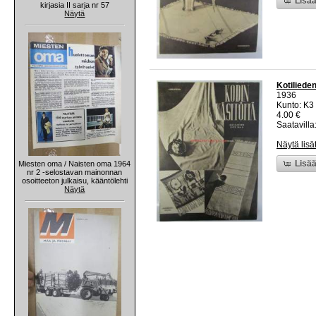
Lisää
kirjasia II sarja nr 57
Näytä
Kotilieden
1936
Kunto: K3 
4.00 €
Saatavilla:
Näytä lisä
Lisää
Miesten oma / Naisten oma 1964
nr 2 -selostavan mainonnan
osoitteeton julkaisu, kääntölehti
Näytä