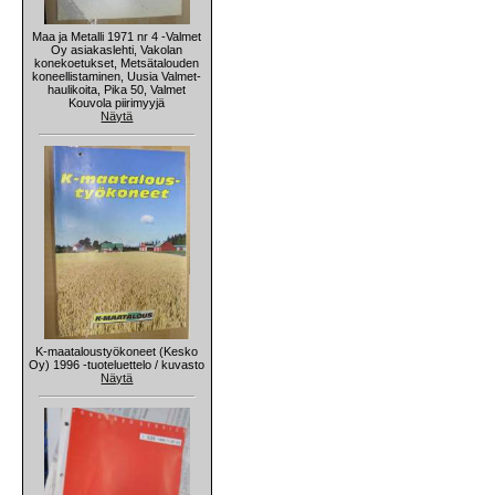
Maa ja Metalli 1971 nr 4 -Valmet
Oy asiakaslehti, Vakolan
konekoetukset, Metsätalouden
koneellistaminen, Uusia Valmet-
haulikoita, Pika 50, Valmet
Kouvola piirimyyjä
Näytä
K-maataloustyökoneet (Kesko
Oy) 1996 -tuoteluettelo / kuvasto
Näytä