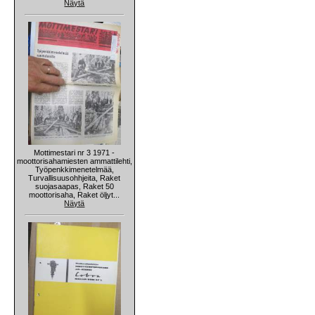
Näytä
Mottimestari nr 3 1971 -
moottorisahamiesten ammattilehti,
Työpenkkimenetelmää,
Turvallisuusohhjeita, Raket
suojasaapas, Raket 50
moottorisaha, Raket öljyt...
Näytä