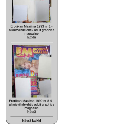
Erotiikan Maailma 1993 nr 1 -
aikuisviihdelehti / adult graphics
magazine
Näytä
Erotiikan Maailma 1992 nr 8-9 -
aikuisviihdelehti / adult graphics
magazine
Näytä
Näytä kaikki