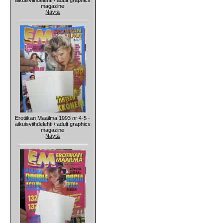
magazine
Näytä
Erotiikan Maailma 1993 nr 4-5 -
aikuisviihdelehti / adult graphics
magazine
Näytä