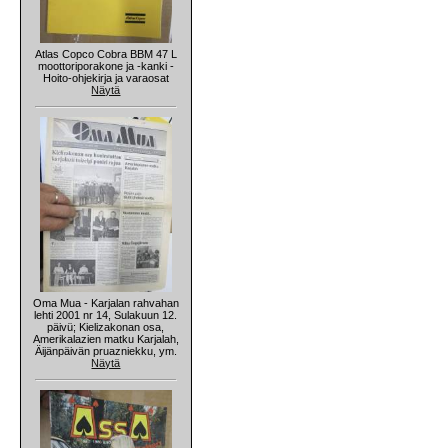
Atlas Copco Cobra BBM 47 L
moottoriporakone ja -kanki -
Hoito-ohjekirja ja varaosat
Näytä
Oma Mua - Karjalan rahvahan
lehti 2001 nr 14, Sulakuun 12.
päivü; Kielizakonan osa,
Amerikalazien matku Karjalah,
Äijänpäivän pruazniekku, ym.
Näytä