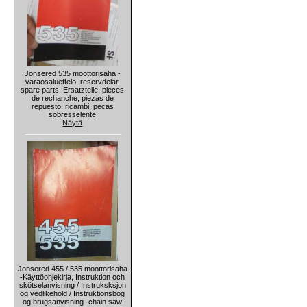
Jonsered 535 moottorisaha -
varaosaluettelo, reservdelar,
spare parts, Ersatzteile, pieces
de rechanche, piezas de
repuesto, ricambi, pecas
sobresselente
Näytä
Jonsered 455 / 535 moottorisaha
-Käyttöohjekirja, Instruktion och
skötselanvisning / Instruksksjon
og vedlikehold / Instruktionsbog
og brugsanvisning -chain saw