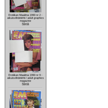
Erotiikan Maailma 1990 nr 2 -
aikuisviihdelehti / adult graphics
magazine
Näytä
Erotiikan Maailma 1990 nr 9 -
aikuisviihdelehti / adult graphics
magazine
Näytä