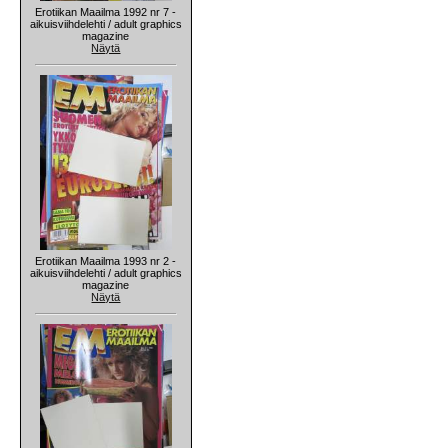
Erotiikan Maailma 1992 nr 7 -
aikuisviihdelehti / adult graphics
magazine
Näytä
Erotiikan Maailma 1993 nr 2 -
aikuisviihdelehti / adult graphics
magazine
Näytä