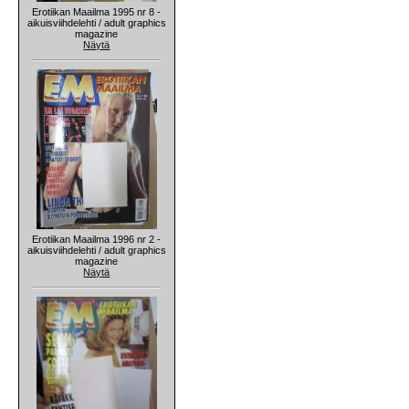
Erotiikan Maailma 1995 nr 8 -
aikuisviihdelehti / adult graphics
magazine
Näytä
Erotiikan Maailma 1996 nr 2 -
aikuisviihdelehti / adult graphics
magazine
Näytä