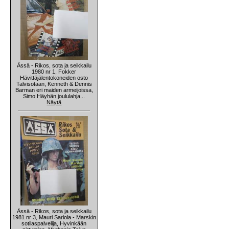
Ässä - Rikos, sota ja seikkailu
1980 nr 1, Fokker
Hävittäjälentokoneiden osto
Talvisotaan, Kenneth & Dennis
Barman eri maiden armeijoissa,
Simo Häyhän joululahja...
Näytä
Ässä - Rikos, sota ja seikkailu
1981 nr 3, Mauri Sariola - Marskin
sotilaspalvelija, Hyvinkään