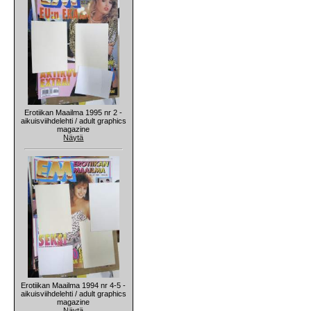
Erotiikan Maailma 1995 nr 2 -
aikuisviihdelehti / adult graphics
magazine
Näytä
Erotiikan Maailma 1994 nr 4-5 -
aikuisviihdelehti / adult graphics
magazine
Näytä