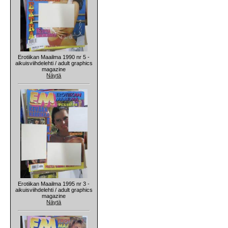
Erotiikan Maailma 1990 nr 5 -
aikuisviihdelehti / adult graphics
magazine
Näytä
Erotiikan Maailma 1995 nr 3 -
aikuisviihdelehti / adult graphics
magazine
Näytä