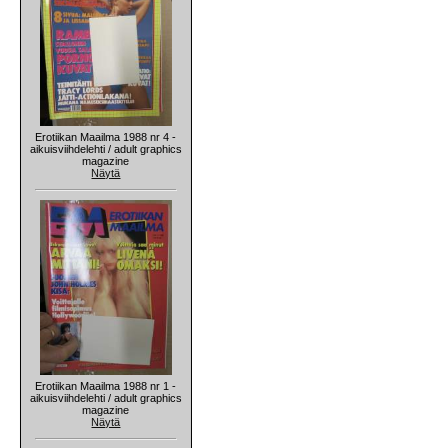
Erotiikan Maailma 1988 nr 4 -
aikuisviihdelehti / adult graphics
magazine
Näytä
Erotiikan Maailma 1988 nr 1 -
aikuisviihdelehti / adult graphics
magazine
Näytä