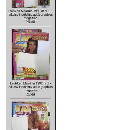
Erotiikan Maailma 1989 nr 9-10 -
aikuisviihdelehti / adult graphics
magazine
Näytä
Erotiikan Maailma 1992 nr 1 -
aikuisviihdelehti / adult graphics
magazine
Näytä