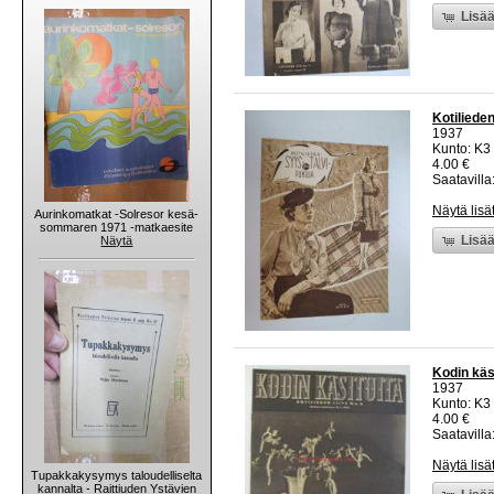
Lisää
Kotilieden
1937
Kunto: K3
4.00 €
Saatavilla:
Näytä lisä
Aurinkomatkat -Solresor kesä-
sommaren 1971 -matkaesite
Lisää
Näytä
Kodin käsi
1937
Kunto: K3 
4.00 €
Saatavilla:
Näytä lisä
Tupakkakysymys taloudelliselta
kannalta - Raittiuden Ystävien