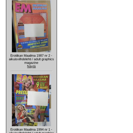
Erotiikan Maailma 1987 nr 2 -
aikuisviihdelehti / adult graphics
magazine
Näytä
Erotiikan Maailma 1994 nr 1 -
aikuisviihdelehti / adult graphics