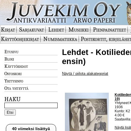
Kirjat
Sarjakuvat
Lehdet
Musiikki
Pienpainatteet
Käyttöohjekirjat
Numismatiikka
Postikortit, kirjelähe
Lehdet - Kotiliede
Etusivu
Blogi
ensin)
Käyttöehdot
Ostoskori
Näytä / piilota alakategoriat
Yritysinfo
Ota yhteyttä
Kotilieden
HAKU
19)
Yhtyneet 
1936
Kunto: K2 
4.00 €
Saatavilla:
Näytä lisä
40 viimeksi lisättyä