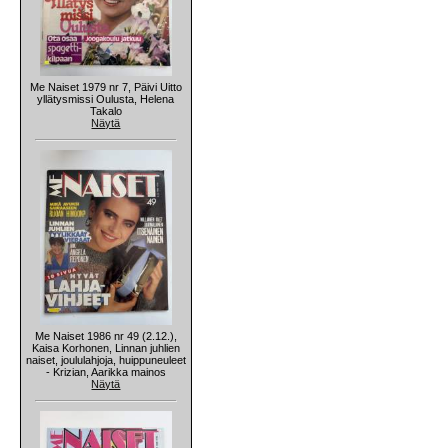
Me Naiset 1979 nr 7, Päivi Uitto
yllätysmissi Oulusta, Helena
Takalo
Näytä
Me Naiset 1986 nr 49 (2.12.),
Kaisa Korhonen, Linnan juhlien
naiset, joululahjoja, huippuneuleet
- Krizian, Aarikka mainos
Näytä