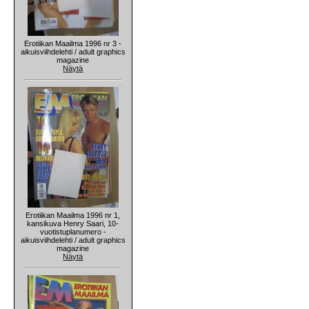
Erotiikan Maailma 1996 nr 3 -
aikuisviihdelehti / adult graphics
magazine
Näytä
Erotiikan Maailma 1996 nr 1,
kansikuva Henry Saari, 10-
vuotistuplanumero -
aikuisviihdelehti / adult graphics
magazine
Näytä