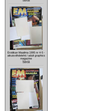
Erotiikan Maailma 1995 nr 4-5 -
aikuisviihdelehti / adult graphics
magazine
Näytä