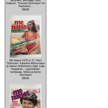
pirtumies, Murhaaja Toivo
Koljonen, "Suomen Eichmann" Ari
Kauhanen...
Näytä
Me Naiset 1979 nr 27, Harri
Tirkkonen, Katariina Metsovaara
ja Hannu Heikinheimo häät, Leila
Seppänen - supertähtien
kampaaja, Sirkka ja Aarno
Stormbom
Näytä