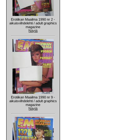
Erotiikan Maailma 1990 nr 2 -
aikuisviihdelehti / adult graphics
magazine
Näytä
Erotiikan Maailma 1990 nr 9 -
aikuisviihdelehti / adult graphics
magazine
Näytä