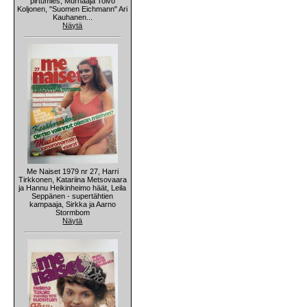
pirtumies, Murhaaja Toivo
Koljonen, "Suomen Eichmann" Ari
Kauhanen...
Näytä
Me Naiset 1979 nr 27, Harri
Tirkkonen, Katariina Metsovaara
ja Hannu Heikinheimo häät, Leila
Seppänen - supertähtien
kampaaja, Sirkka ja Aarno
Stormbom
Näytä