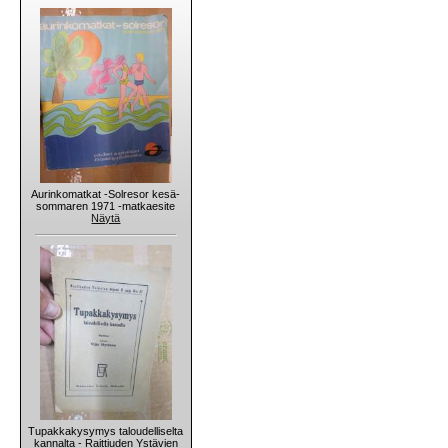
Aurinkomatkat -Solresor kesä-
sommaren 1971 -matkaesite
Näytä
Tupakkakysymys taloudelliselta
kannalta - Raittiuden Ystävien