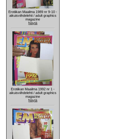
Erotiikan Maailma 1989 nr 9-10 -
aikuisviihdelehti / adult graphics
magazine
Näytä
Erotiikan Maailma 1992 nr 1 -
aikuisviihdelehti / adult graphics
magazine
Näytä