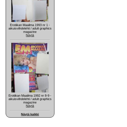
Erotiikan Maailma 1993 nr 1 -
aikuisviihdelehti / adult graphics
magazine
Näytä
Erotiikan Maailma 1992 nr 8-9 -
aikuisviihdelehti / adult graphics
magazine
Näytä
Näytä kaikki