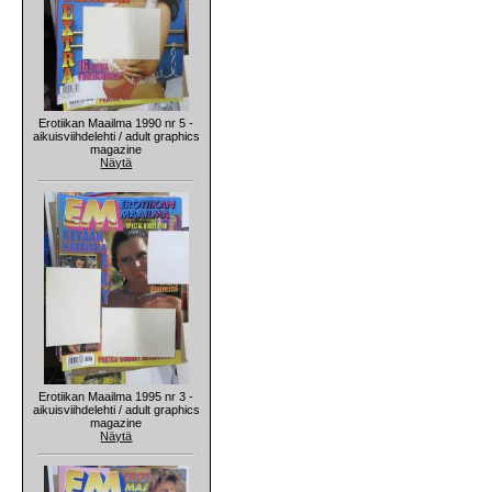
Erotiikan Maailma 1990 nr 5 -
aikuisviihdelehti / adult graphics
magazine
Näytä
Erotiikan Maailma 1995 nr 3 -
aikuisviihdelehti / adult graphics
magazine
Näytä