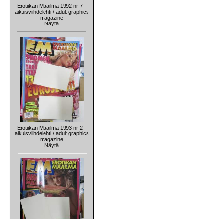
Erotiikan Maailma 1992 nr 7 -
aikuisviihdelehti / adult graphics
magazine
Näytä
Erotiikan Maailma 1993 nr 2 -
aikuisviihdelehti / adult graphics
magazine
Näytä