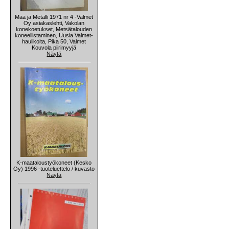
Maa ja Metalli 1971 nr 4 -Valmet
Oy asiakaslehti, Vakolan
konekoetukset, Metsätalouden
koneellistaminen, Uusia Valmet-
haulikoita, Pika 50, Valmet
Kouvola piirimyyjä
Näytä
K-maataloustyökoneet (Kesko
Oy) 1996 -tuoteluettelo / kuvasto
Näytä