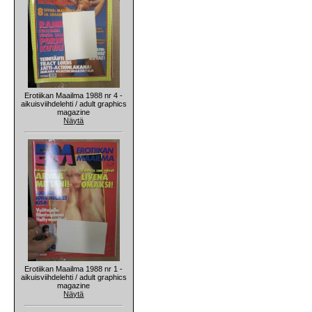
Erotiikan Maailma 1988 nr 4 -
aikuisviihdelehti / adult graphics
magazine
Näytä
Erotiikan Maailma 1988 nr 1 -
aikuisviihdelehti / adult graphics
magazine
Näytä