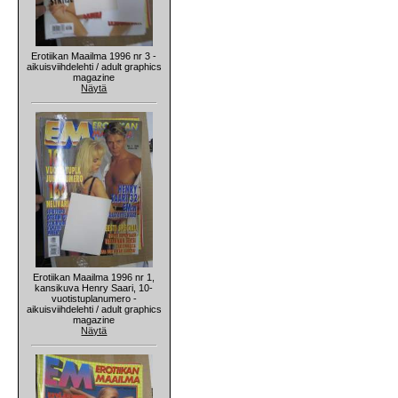
Erotiikan Maailma 1996 nr 3 -
aikuisviihdelehti / adult graphics
magazine
Näytä
Erotiikan Maailma 1996 nr 1,
kansikuva Henry Saari, 10-
vuotistuplanumero -
aikuisviihdelehti / adult graphics
magazine
Näytä