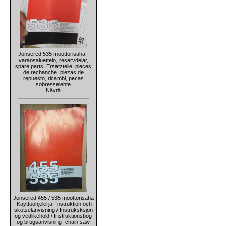
Jonsered 535 moottorisaha -
varaosaluettelo, reservdelar,
spare parts, Ersatzteile, pieces
de rechanche, piezas de
repuesto, ricambi, pecas
sobresselente
Näytä
Jonsered 455 / 535 moottorisaha
-Käyttöohjekirja, Instruktion och
skötselanvisning / Instruksksjon
og vedlikehold / Instruktionsbog
og brugsanvisning -chain saw