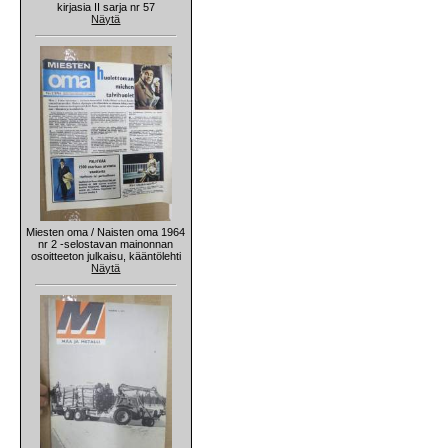
kirjasia II sarja nr 57
Näytä
Miesten oma / Naisten oma 1964
nr 2 -selostavan mainonnan
osoitteeton julkaisu, kääntölehti
Näytä