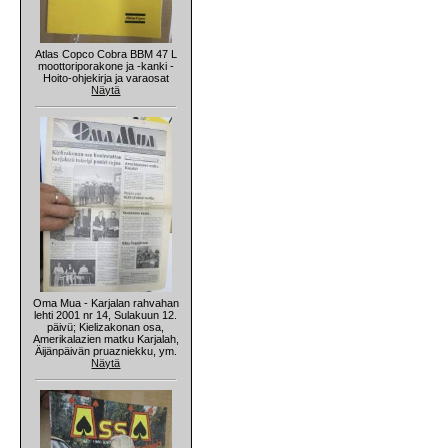
Atlas Copco Cobra BBM 47 L
moottoriporakone ja -kanki -
Hoito-ohjekirja ja varaosat
Näytä
Oma Mua - Karjalan rahvahan
lehti 2001 nr 14, Sulakuun 12.
päivü; Kielizakonan osa,
Amerikalazien matku Karjalah,
Äijänpäivän pruazniekku, ym.
Näytä