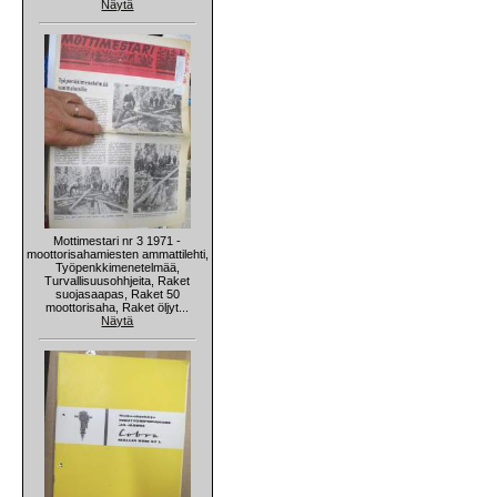
Näytä
Mottimestari nr 3 1971 -
moottorisahamiesten ammattilehti,
Työpenkkimenetelmää,
Turvallisuusohhjeita, Raket
suojasaapas, Raket 50
moottorisaha, Raket öljyt...
Näytä