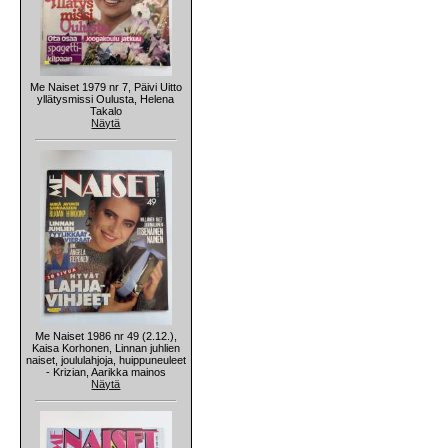
Me Naiset 1979 nr 7, Päivi Uitto
yllätysmissi Oulusta, Helena
Takalo
Näytä
Me Naiset 1986 nr 49 (2.12.),
Kaisa Korhonen, Linnan juhlien
naiset, joululahjoja, huippuneuleet
- Krizian, Aarikka mainos
Näytä