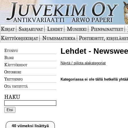
Kirjat
Sarjakuvat
Lehdet
Musiikki
Pienpainatteet
Käyttöohjekirjat
Numismatiikka
Postikortit, kirjelähe
Lehdet - Newswee
Etusivu
Blogi
Näytä / piilota alakategoriat
Käyttöehdot
Ostoskori
Yritysinfo
Kategoriassa ei ole tällä hetkellä yhtää
Ota yhteyttä
HAKU
40 viimeksi lisättyä