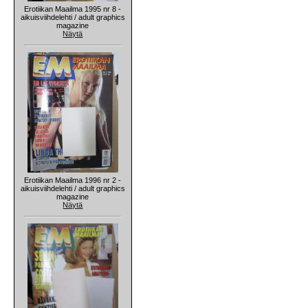
Erotiikan Maailma 1995 nr 8 -
aikuisviihdelehti / adult graphics
magazine
Näytä
Erotiikan Maailma 1996 nr 2 -
aikuisviihdelehti / adult graphics
magazine
Näytä