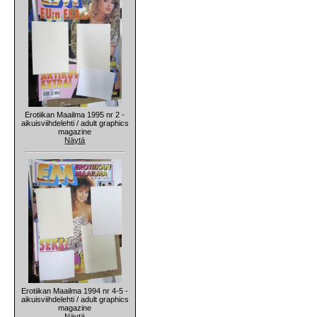
Erotiikan Maailma 1995 nr 2 -
aikuisviihdelehti / adult graphics
magazine
Näytä
Erotiikan Maailma 1994 nr 4-5 -
aikuisviihdelehti / adult graphics
magazine
Näytä