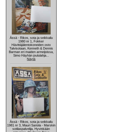
Ässä - Rikos, sota ja seikkailu
1980 nr 1, Fokker
Hävittäjälentokoneiden osto
Talvisotaan, Kenneth & Dennis
Barman eri maiden armeijoissa,
Simo Häyhän joululahja...
Näytä
Ässä - Rikos, sota ja seikkailu
1981 nr 3, Mauri Sariola - Marskin
sotilaspalvelija, Hyvinkään