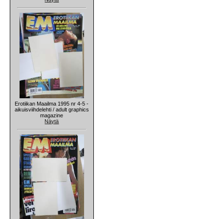
Erotiikan Maailma 1995 nr 4-5 -
aikuisviihdelehti / adult graphics
magazine
Näytä