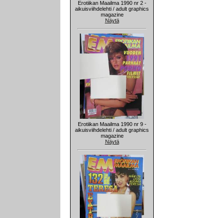
Erotiikan Maailma 1990 nr 2 -
aikuisviihdelehti / adult graphics
magazine
Näytä
Erotiikan Maailma 1990 nr 9 -
aikuisviihdelehti / adult graphics
magazine
Näytä