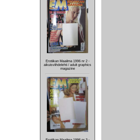
Erotiikan Maailma 1996 nr 2 -
aikuisviihdelehti / adult graphics
magazine
Erotiikan Maailma 1996 nr 3 -