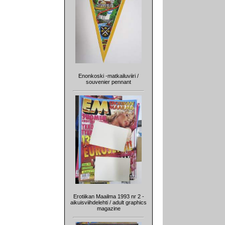
Enonkoski -matkailuviiri /
souvenier pennant
Erotiikan Maailma 1993 nr 2 -
aikuisviihdelehti / adult graphics
magazine