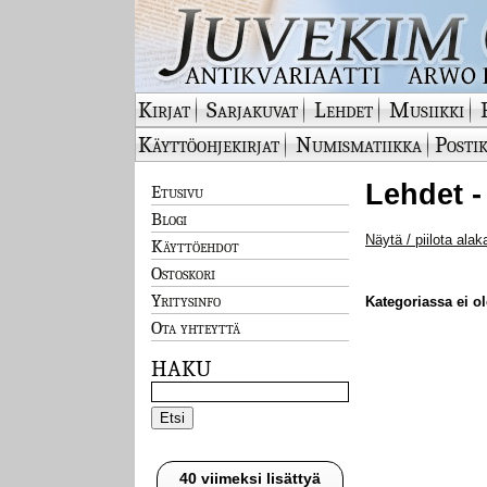
Kirjat
Sarjakuvat
Lehdet
Musiikki
Käyttöohjekirjat
Numismatiikka
Postik
Lehdet -
Etusivu
Blogi
Näytä / piilota alak
Käyttöehdot
Ostoskori
Yritysinfo
Kategoriassa ei ole
Ota yhteyttä
HAKU
40 viimeksi lisättyä