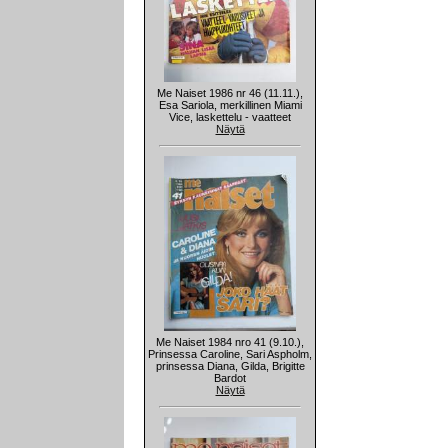
Me Naiset 1986 nr 46 (11.11.),
Esa Sariola, merkillinen Miami
Vice, laskettelu - vaatteet
Näytä
Me Naiset 1984 nro 41 (9.10.),
Prinsessa Caroline, Sari Aspholm,
prinsessa Diana, Gilda, Brigitte
Bardot
Näytä