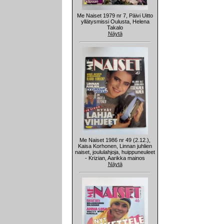
Me Naiset 1979 nr 7, Päivi Uitto
yllätysmissi Oulusta, Helena
Takalo
Näytä
Me Naiset 1986 nr 49 (2.12.),
Kaisa Korhonen, Linnan juhlien
naiset, joululahjoja, huippuneuleet
- Krizian, Aarikka mainos
Näytä