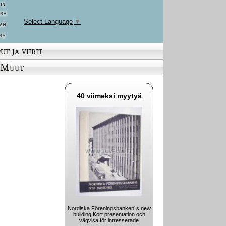
 in
ish
Select Language
▼
an
sh
ut ja viirit
Muut
40 viimeksi myytyä
Nordiska Föreningsbanken´s new
building Kort presentation och
vägvisa för intresserade