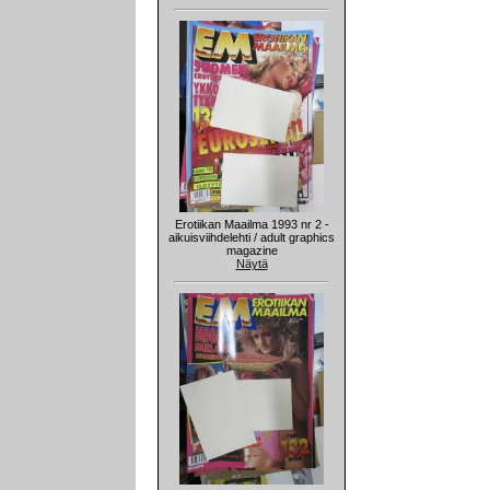
Erotiikan Maailma 1993 nr 2 -
aikuisviihdelehti / adult graphics
magazine
Näytä