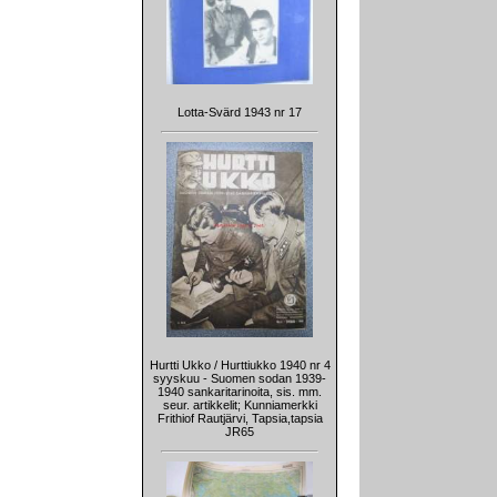
Lotta-Svärd 1943 nr 17
Hurtti Ukko / Hurttiukko 1940 nr 4
syyskuu - Suomen sodan 1939-
1940 sankaritarinoita, sis. mm.
seur. artikkelit; Kunniamerkki
Frithiof Rautjärvi, Tapsia,tapsia
JR65