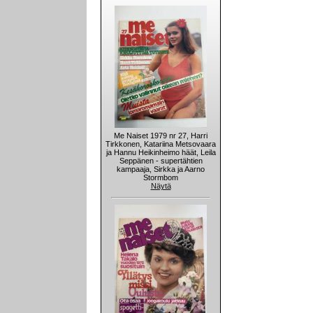
Me Naiset 1979 nr 27, Harri
Tirkkonen, Katariina Metsovaara
ja Hannu Heikinheimo häät, Leila
Seppänen - supertähtien
kampaaja, Sirkka ja Aarno
Stormbom
Näytä