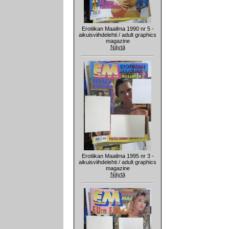
Erotiikan Maailma 1990 nr 5 -
aikuisviihdelehti / adult graphics
magazine
Näytä
Erotiikan Maailma 1995 nr 3 -
aikuisviihdelehti / adult graphics
magazine
Näytä