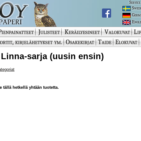
Service
Swed
Germ
Engli
Pienpainatteet
Julisteet
Keräilyesineet
Valokuvat
Lip
ortit, kirjelähetykset ym.
Osakekirjat
Taide
Elokuvat
 Linna-sarja (uusin ensin)
ategoriat
 tällä hetkellä yhtään tuotetta.