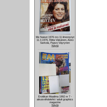
Me Naiset 1976 nro 11 ilmestynyt
11.3.1976, Riitta Väisänen, Asko
Sarkola, Paavo Väyrynen
Näytä
Erotiikan Maailma 1992 nr 7 -
aikuisviihdelehti / adult graphics
magazine
Näytä