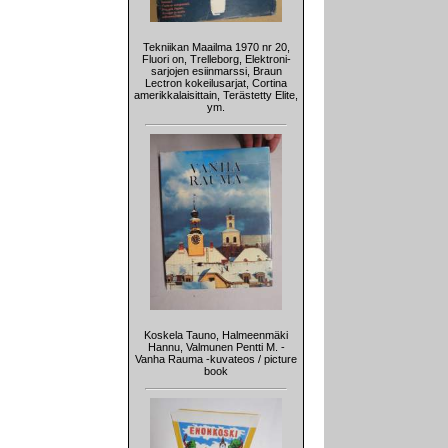
Tekniikan Maailma 1970 nr 20,
Fluori on, Trelleborg, Elektroni-
sarjojen esiinmarssi, Braun
Lectron kokeilusarjat, Cortina
amerikkalaisittain, Terästetty Elite,
ym.
Koskela Tauno, Halmeenmäki
Hannu, Valmunen Pentti M. -
Vanha Rauma -kuvateos / picture
book