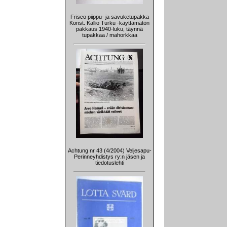
Frisco piippu- ja savuketupakka
Konst. Kallio Turku -käyttämätön
pakkaus 1940-luku, täynnä
tupakkaa / mahorkkaa
Achtung nr 43 (4/2004) Veljesapu-
Perinneyhdistys ry:n jäsen ja
tiedotuslehti