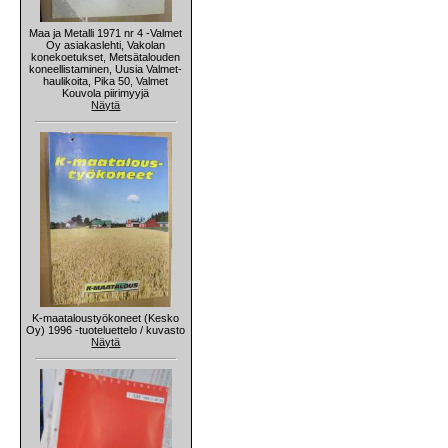
Maa ja Metalli 1971 nr 4 -Valmet
Oy asiakaslehti, Vakolan
konekoetukset, Metsätalouden
koneellistaminen, Uusia Valmet-
haulikoita, Pika 50, Valmet
Kouvola piirimyyjä
Näytä
K-maataloustyökoneet (Kesko
Oy) 1996 -tuoteluettelo / kuvasto
Näytä