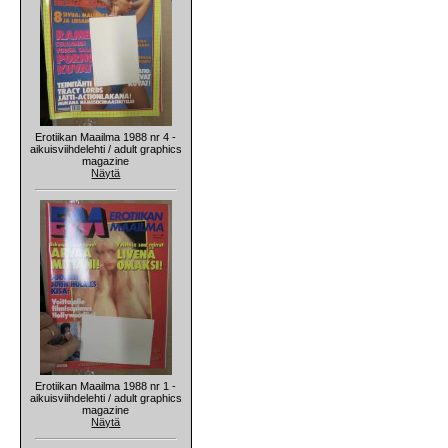
Erotiikan Maailma 1988 nr 4 -
aikuisviihdelehti / adult graphics
magazine
Näytä
Erotiikan Maailma 1988 nr 1 -
aikuisviihdelehti / adult graphics
magazine
Näytä