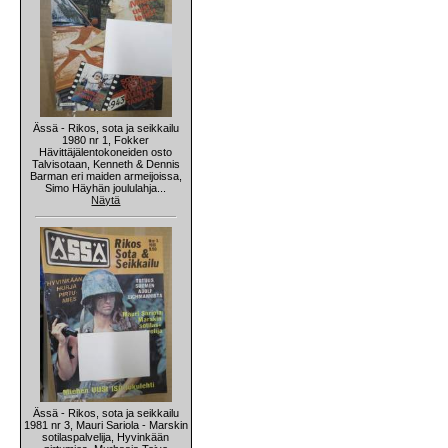
Ässä - Rikos, sota ja seikkailu
1980 nr 1, Fokker
Hävittäjälentokoneiden osto
Talvisotaan, Kenneth & Dennis
Barman eri maiden armeijoissa,
Simo Häyhän joululahja...
Näytä
Ässä - Rikos, sota ja seikkailu
1981 nr 3, Mauri Sariola - Marskin
sotilaspalvelija, Hyvinkään