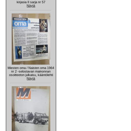
kirjasia II sarja nr 57
Näytä
Miesten oma / Naisten oma 1964
nr 2 -selostavan mainonnan
osoitteeton julkaisu, kääntölehti
Näytä