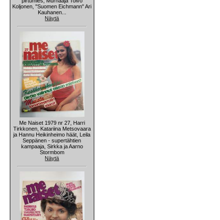
pirtumies, Murhaaja Toivo
Koljonen, "Suomen Eichmann" Ari
Kauhanen...
Näytä
Me Naiset 1979 nr 27, Harri
Tirkkonen, Katariina Metsovaara
ja Hannu Heikinheimo häät, Leila
Seppänen - supertähtien
kampaaja, Sirkka ja Aarno
Stormbom
Näytä