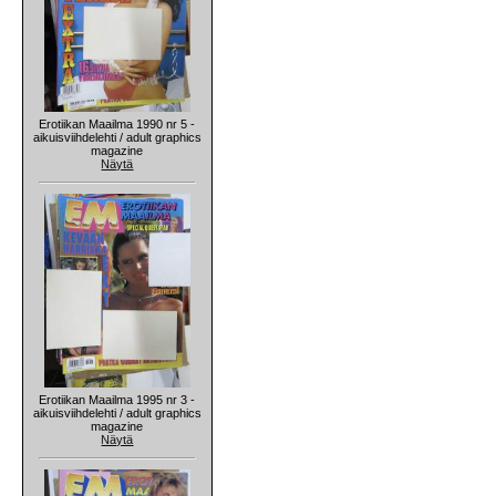
Erotiikan Maailma 1990 nr 5 -
aikuisviihdelehti / adult graphics
magazine
Näytä
Erotiikan Maailma 1995 nr 3 -
aikuisviihdelehti / adult graphics
magazine
Näytä