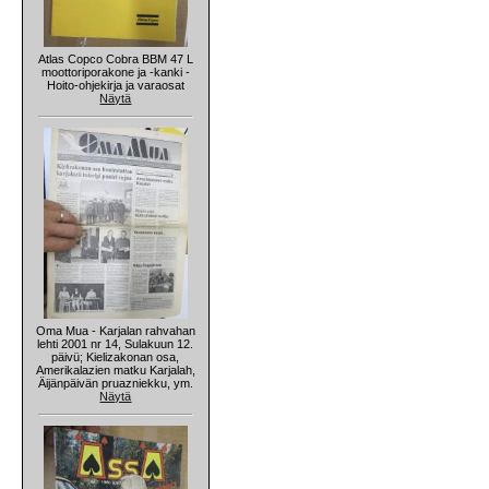
Atlas Copco Cobra BBM 47 L
moottoriporakone ja -kanki -
Hoito-ohjekirja ja varaosat
Näytä
Oma Mua - Karjalan rahvahan
lehti 2001 nr 14, Sulakuun 12.
päivü; Kielizakonan osa,
Amerikalazien matku Karjalah,
Äijänpäivän pruazniekku, ym.
Näytä