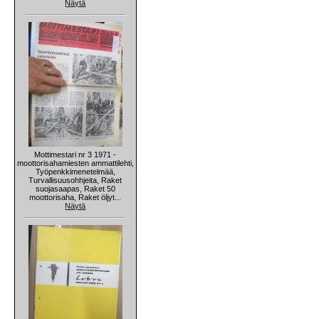
Näytä
Mottimestari nr 3 1971 -
moottorisahamiesten ammattilehti,
Työpenkkimenetelmää,
Turvallisuusohhjeita, Raket
suojasaapas, Raket 50
moottorisaha, Raket öljyt...
Näytä