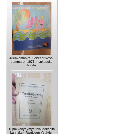
Aurinkomatkat -Solresor kesä-
sommaren 1971 -matkaesite
Näytä
Tupakkakysymys taloudelliselta
kannalta - Raittiuden Ystävien