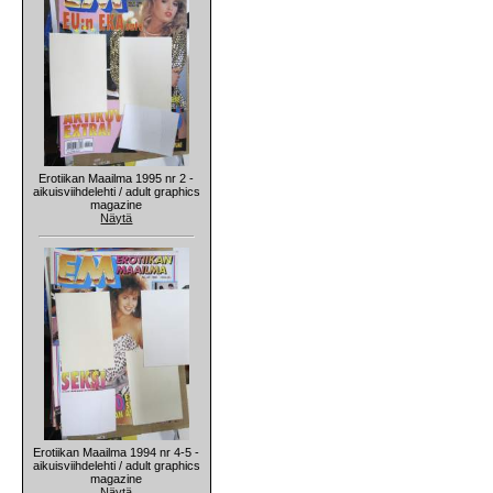
Erotiikan Maailma 1995 nr 2 -
aikuisviihdelehti / adult graphics
magazine
Näytä
Erotiikan Maailma 1994 nr 4-5 -
aikuisviihdelehti / adult graphics
magazine
Näytä