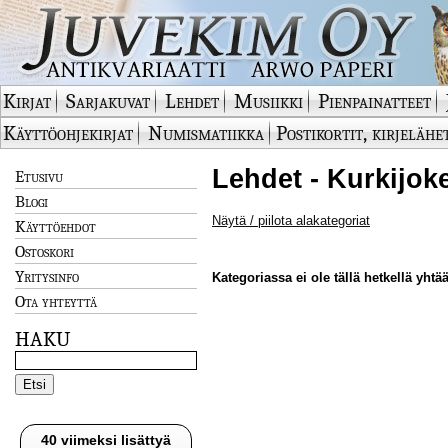
Kirjat
Sarjakuvat
Lehdet
Musiikki
Pienpainatteet
Käyttöohjekirjat
Numismatiikka
Postikortit, kirjelähe
Lehdet - Kurkijok
Etusivu
Blogi
Näytä / piilota alakategoriat
Käyttöehdot
Ostoskori
Yritysinfo
Kategoriassa ei ole tällä hetkellä yhtää
Ota yhteyttä
HAKU
40 viimeksi lisättyä