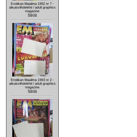
Erotiikan Maailma 1992 nr 7 -
aikuisviihdelehti / adult graphics
magazine
Näytä
Erotiikan Maailma 1993 nr 2 -
aikuisviihdelehti / adult graphics
magazine
Näytä