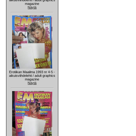
magazine
Näytä
Erotiikan Maailma 1993 nr 4-5 -
aikuisviihdelehti / adult graphics
magazine
Näytä