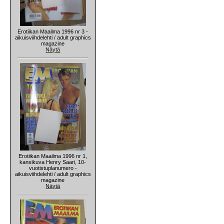
Erotiikan Maailma 1996 nr 3 -
aikuisviihdelehti / adult graphics
magazine
Näytä
Erotiikan Maailma 1996 nr 1,
kansikuva Henry Saari, 10-
vuotistuplanumero -
aikuisviihdelehti / adult graphics
magazine
Näytä