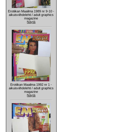
Erotiikan Maailma 1989 nr 9-10 -
aikuisviihdelehti / adult graphics
magazine
Näytä
Erotiikan Maailma 1992 nr 1 -
aikuisviihdelehti / adult graphics
magazine
Näytä