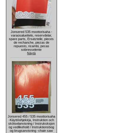
Jonsered 535 moottorisaha -
varaosaluettelo, reservdelar,
spare parts, Ersatzteile, pieces
de rechanche, piezas de
repuesto, ricambi, pecas
sobresselente
Näytä
Jonsered 455 / 535 moottorisaha
-Käyttöohjekirja, Instruktion och
skötselanvisning / Instruksksjon
og vedlikehold / Instruktionsbog
og brugsanvisning -chain saw