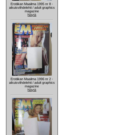
Erotiikan Maailma 1995 nr 8 -
aikuisviihdelehti / adult graphics
magazine
Näytä
Erotiikan Maailma 1996 nr 2 -
aikuisviihdelehti / adult graphics
magazine
Näytä