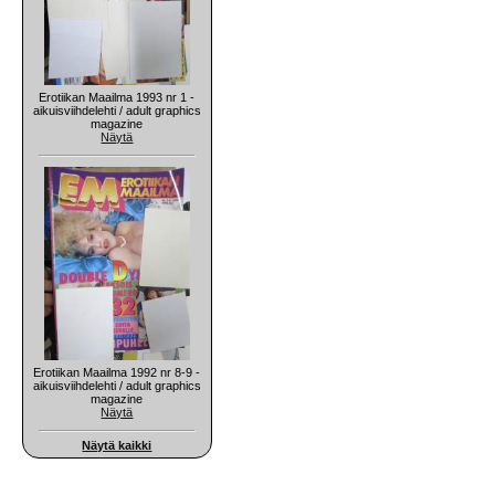
Erotiikan Maailma 1993 nr 1 -
aikuisviihdelehti / adult graphics
magazine
Näytä
Erotiikan Maailma 1992 nr 8-9 -
aikuisviihdelehti / adult graphics
magazine
Näytä
Näytä kaikki