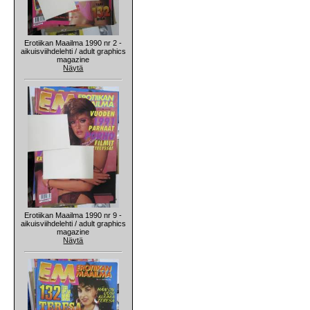
Erotiikan Maailma 1990 nr 2 -
aikuisviihdelehti / adult graphics
magazine
Näytä
Erotiikan Maailma 1990 nr 9 -
aikuisviihdelehti / adult graphics
magazine
Näytä