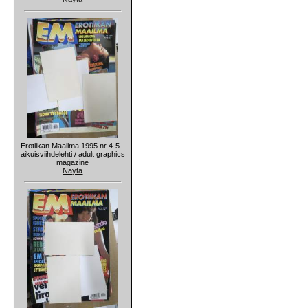
Erotiikan Maailma 1995 nr 4-5 -
aikuisviihdelehti / adult graphics
magazine
Näytä