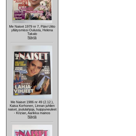
Me Naiset 1979 nr 7, Päivi Uitto
yllätysmissi Oulusta, Helena
Takalo
Näytä
Me Naiset 1986 nr 49 (2.12.),
Kaisa Korhonen, Linnan juhlien
naiset, joululahjoja, huippuneuleet
- Krizian, Aarikka mainos
Näytä