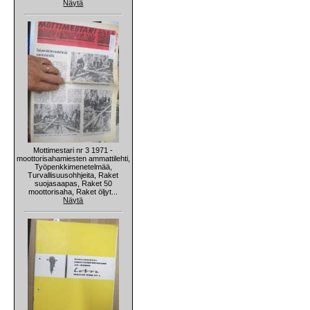
Näytä
Mottimestari nr 3 1971 -
moottorisahamiesten ammattilehti,
Työpenkkimenetelmää,
Turvallisuusohhjeita, Raket
suojasaapas, Raket 50
moottorisaha, Raket öljyt...
Näytä