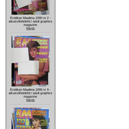
Erotiikan Maailma 1990 nr 2 -
aikuisviihdelehti / adult graphics
magazine
Näytä
Erotiikan Maailma 1990 nr 9 -
aikuisviihdelehti / adult graphics
magazine
Näytä