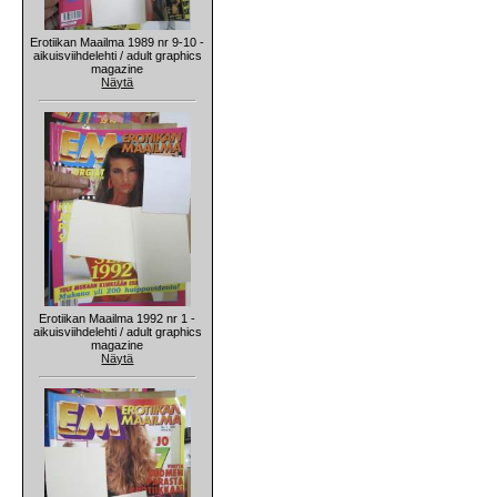
Erotiikan Maailma 1989 nr 9-10 -
aikuisviihdelehti / adult graphics
magazine
Näytä
Erotiikan Maailma 1992 nr 1 -
aikuisviihdelehti / adult graphics
magazine
Näytä