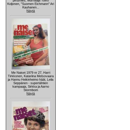
pirtumies, Murhaaja Toivo
Koljonen, "Suomen Eichmann" Ari
Kauhanen...
Näytä
Me Naiset 1979 nr 27, Harri
Tirkkonen, Katariina Metsovaara
ja Hannu Heikinheimo häät, Leila
Seppänen - supertähtien
kampaaja, Sirkka ja Aarno
Stormbom
Näytä