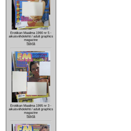
Erotiikan Maailma 1990 nr 5 -
aikuisviihdelehti / adult graphics
magazine
Näytä
Erotiikan Maailma 1995 nr 3 -
aikuisviihdelehti / adult graphics
magazine
Näytä