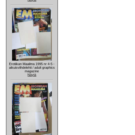
Erotiikan Maailma 1995 nr 4-5 -
aikuisviihdelehti / adult graphics
magazine
Näytä