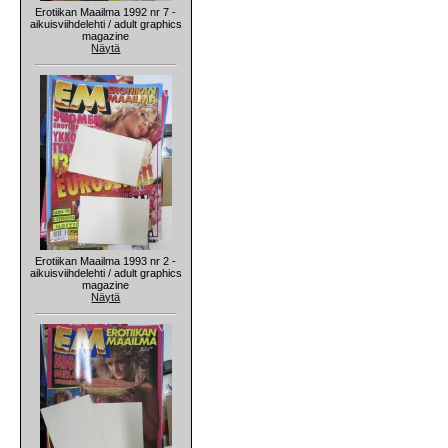
Erotiikan Maailma 1992 nr 7 -
aikuisviihdelehti / adult graphics
magazine
Näytä
Erotiikan Maailma 1993 nr 2 -
aikuisviihdelehti / adult graphics
magazine
Näytä