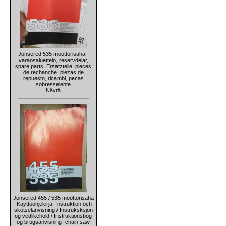
Jonsered 535 moottorisaha -
varaosaluettelo, reservdelar,
spare parts, Ersatzteile, pieces
de rechanche, piezas de
repuesto, ricambi, pecas
sobresselente
Näytä
Jonsered 455 / 535 moottorisaha
-Käyttöohjekirja, Instruktion och
skötselanvisning / Instruksksjon
og vedlikehold / Instruktionsbog
og brugsanvisning -chain saw