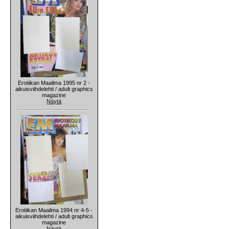
Erotiikan Maailma 1995 nr 2 -
aikuisviihdelehti / adult graphics
magazine
Näytä
Erotiikan Maailma 1994 nr 4-5 -
aikuisviihdelehti / adult graphics
magazine
Näytä