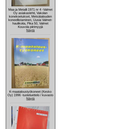
Maa ja Metalli 1971 nr 4 -Valmet
Oy asiakaslehti, Vakolan
konekoetukset, Metsätalouden
koneellistaminen, Uusia Valmet-
haulikoita, Pika 50, Valmet
Kouvola piirimyyjä
Näytä
K-maataloustyökoneet (Kesko
Oy) 1996 -tuoteluettelo / kuvasto
Näytä