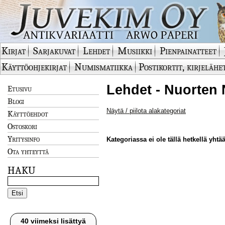
Kirjat
Sarjakuvat
Lehdet
Musiikki
Pienpainatteet
Käyttöohjekirjat
Numismatiikka
Postikortit, kirjelähe
Lehdet - Nuorten 
Etusivu
Blogi
Näytä / piilota alakategoriat
Käyttöehdot
Ostoskori
Yritysinfo
Kategoriassa ei ole tällä hetkellä yhtää
Ota yhteyttä
HAKU
40 viimeksi lisättyä