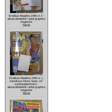
Erotiikan Maailma 1996 nr 3 -
aikuisviihdelehti / adult graphics
magazine
Näytä
Erotiikan Maailma 1996 nr 1,
kansikuva Henry Saari, 10-
vuotistuplanumero -
aikuisviihdelehti / adult graphics
magazine
Näytä