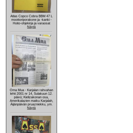
Atlas Copco Cobra BBM 47 L
moottoriporakone ja -kanki -
Hoito-ohjekirja ja varaosat
Näytä
Oma Mua - Karjalan rahvahan
lehti 2001 nr 14, Sulakuun 12.
päivü; Kielizakonan osa,
Amerikalazien matku Karjalah,
Äijänpäivän pruazniekku, ym.
Näytä