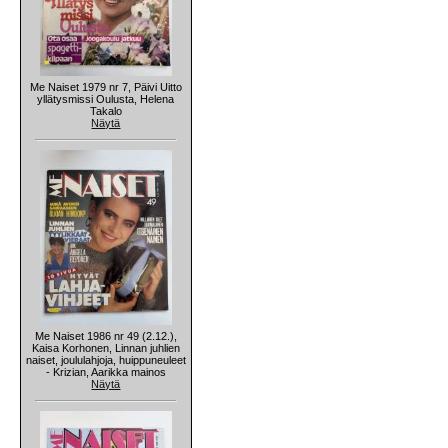
Me Naiset 1979 nr 7, Päivi Uitto
yllätysmissi Oulusta, Helena
Takalo
Näytä
Me Naiset 1986 nr 49 (2.12.),
Kaisa Korhonen, Linnan juhlien
naiset, joululahjoja, huippuneuleet
- Krizian, Aarikka mainos
Näytä