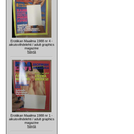
Erotiikan Maailma 1988 nr 4 -
aikuisviihdelehti / adult graphics
magazine
Näytä
Erotiikan Maailma 1988 nr 1 -
aikuisviihdelehti / adult graphics
magazine
Näytä