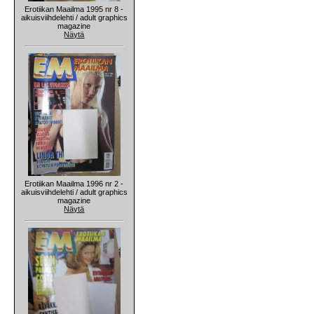
Erotiikan Maailma 1995 nr 8 -
aikuisviihdelehti / adult graphics
magazine
Näytä
Erotiikan Maailma 1996 nr 2 -
aikuisviihdelehti / adult graphics
magazine
Näytä