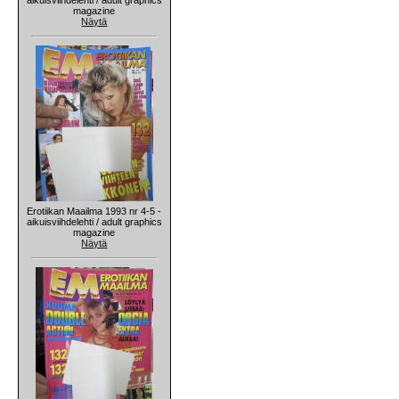
magazine
Näytä
Erotiikan Maailma 1993 nr 4-5 -
aikuisviihdelehti / adult graphics
magazine
Näytä