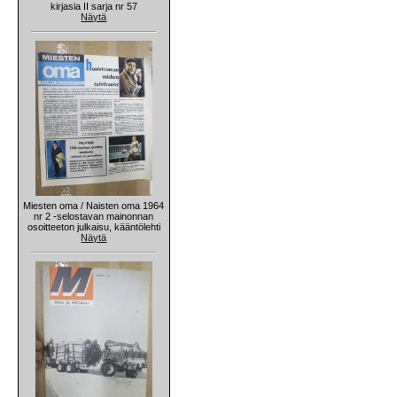
kirjasia II sarja nr 57
Näytä
Miesten oma / Naisten oma 1964
nr 2 -selostavan mainonnan
osoitteeton julkaisu, kääntölehti
Näytä