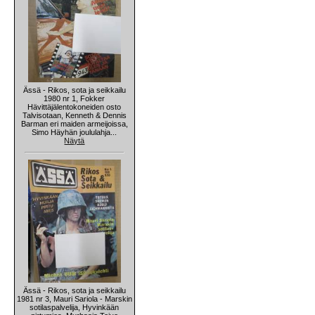
Ässä - Rikos, sota ja seikkailu
1980 nr 1, Fokker
Hävittäjälentokoneiden osto
Talvisotaan, Kenneth & Dennis
Barman eri maiden armeijoissa,
Simo Häyhän joululahja...
Näytä
Ässä - Rikos, sota ja seikkailu
1981 nr 3, Mauri Sariola - Marskin
sotilaspalvelija, Hyvinkään