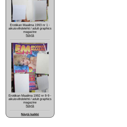
Erotiikan Maailma 1993 nr 1 -
aikuisviihdelehti / adult graphics
magazine
Näytä
Erotiikan Maailma 1992 nr 8-9 -
aikuisviihdelehti / adult graphics
magazine
Näytä
Näytä kaikki