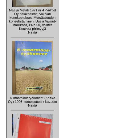
Maa ja Metalli 1971 nr 4 -Valmet
Oy asiakaslehti, Vakolan
konekoetukset, Metsätalouden
koneellistaminen, Uusia Valmet-
haulikoita, Pika 50, Valmet
Kouvola piirimyyjä
Näytä
K-maataloustyökoneet (Kesko
Oy) 1996 -tuoteluettelo / kuvasto
Näytä