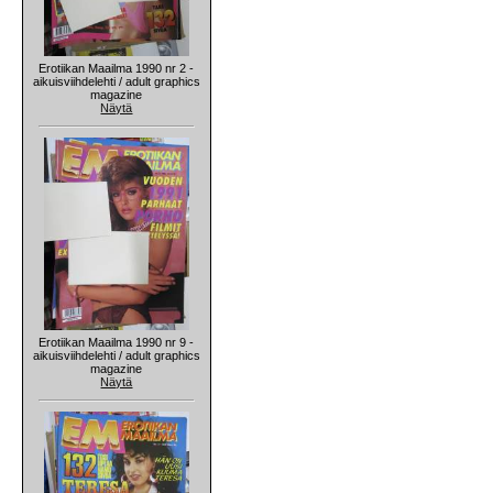
Erotiikan Maailma 1990 nr 2 -
aikuisviihdelehti / adult graphics
magazine
Näytä
Erotiikan Maailma 1990 nr 9 -
aikuisviihdelehti / adult graphics
magazine
Näytä