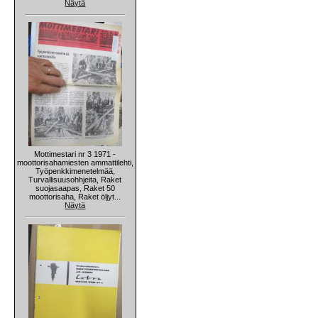
Näytä
Mottimestari nr 3 1971 -
moottorisahamiesten ammattilehti,
Työpenkkimenetelmää,
Turvallisuusohhjeita, Raket
suojasaapas, Raket 50
moottorisaha, Raket öljyt...
Näytä