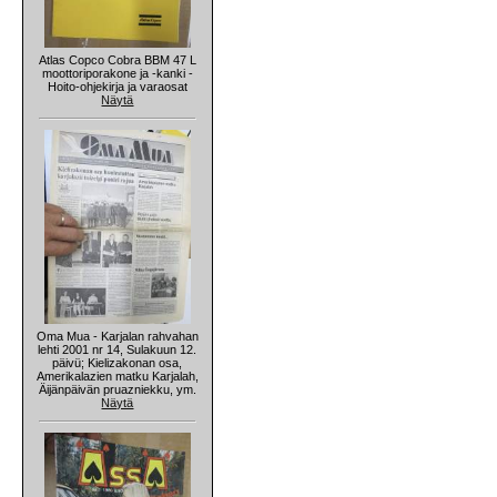
Atlas Copco Cobra BBM 47 L
moottoriporakone ja -kanki -
Hoito-ohjekirja ja varaosat
Näytä
Oma Mua - Karjalan rahvahan
lehti 2001 nr 14, Sulakuun 12.
päivü; Kielizakonan osa,
Amerikalazien matku Karjalah,
Äijänpäivän pruazniekku, ym.
Näytä