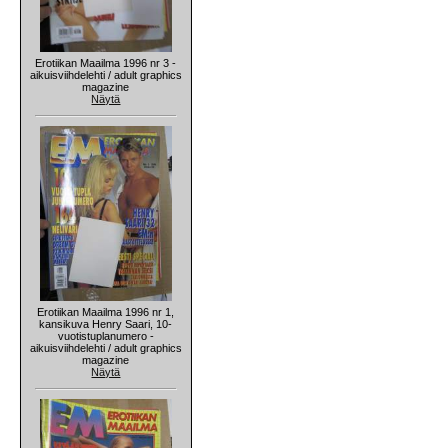
Erotiikan Maailma 1996 nr 3 -
aikuisviihdelehti / adult graphics
magazine
Näytä
Erotiikan Maailma 1996 nr 1,
kansikuva Henry Saari, 10-
vuotistuplanumero -
aikuisviihdelehti / adult graphics
magazine
Näytä