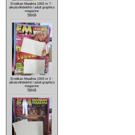
Erotiikan Maailma 1992 nr 7 -
aikuisviihdelehti / adult graphics
magazine
Näytä
Erotiikan Maailma 1993 nr 2 -
aikuisviihdelehti / adult graphics
magazine
Näytä