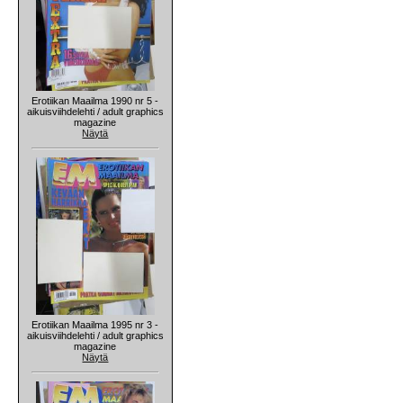
Erotiikan Maailma 1990 nr 5 -
aikuisviihdelehti / adult graphics
magazine
Näytä
Erotiikan Maailma 1995 nr 3 -
aikuisviihdelehti / adult graphics
magazine
Näytä