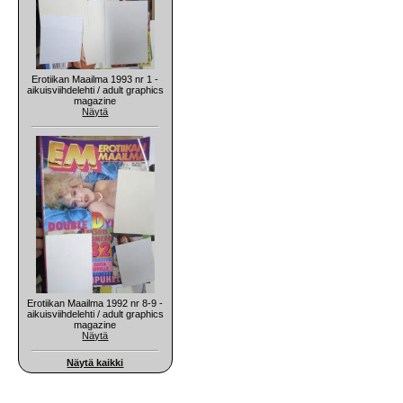
Erotiikan Maailma 1993 nr 1 -
aikuisviihdelehti / adult graphics
magazine
Näytä
Erotiikan Maailma 1992 nr 8-9 -
aikuisviihdelehti / adult graphics
magazine
Näytä
Näytä kaikki