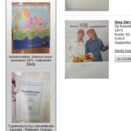
Oma Stil m
Oy Kaava
1973
Kunto: K2 
5.00 €
Saatavilla:
Näytä lisä
Aurinkomatkat -Solresor kesä-
Lisää
sommaren 1971 -matkaesite
Näytä
Tupakkakysymys taloudelliselta
kannalta - Raittiuden Ystävien