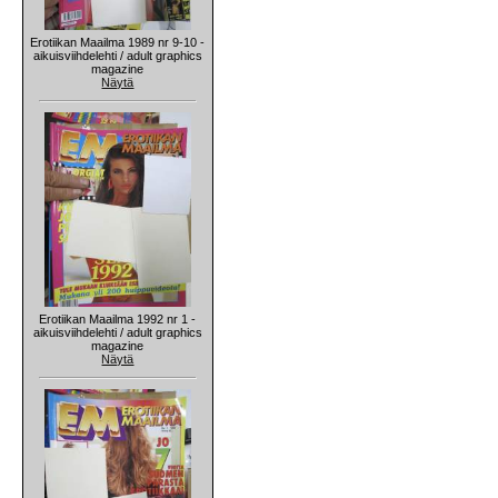
Erotiikan Maailma 1989 nr 9-10 -
aikuisviihdelehti / adult graphics
magazine
Näytä
Erotiikan Maailma 1992 nr 1 -
aikuisviihdelehti / adult graphics
magazine
Näytä