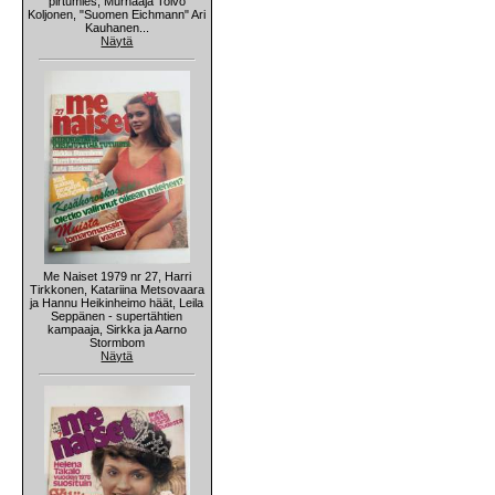
pirtumies, Murhaaja Toivo
Koljonen, "Suomen Eichmann" Ari
Kauhanen...
Näytä
Me Naiset 1979 nr 27, Harri
Tirkkonen, Katariina Metsovaara
ja Hannu Heikinheimo häät, Leila
Seppänen - supertähtien
kampaaja, Sirkka ja Aarno
Stormbom
Näytä