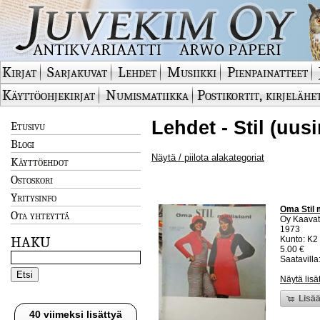
Kirjat
Sarjakuvat
Lehdet
Musiikki
Pienpainatteet
Käyttöohjekirjat
Numismatiikka
Postikortit, kirjelähe
Lehdet - Stil (uus
Etusivu
Blogi
Näytä / piilota alakategoriat
Käyttöehdot
Ostoskori
Yritysinfo
Oma Stil 
Ota yhteyttä
Oy Kaava
1973
HAKU
Kunto: K2 
5.00 €
Saatavilla:
Näytä lisä
Lisää
40 viimeksi lisättyä