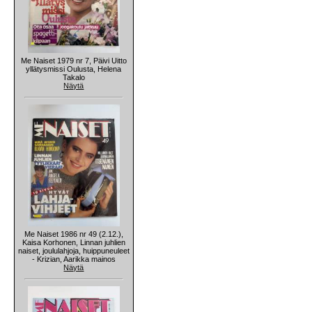
Me Naiset 1979 nr 7, Päivi Uitto
yllätysmissi Oulusta, Helena
Takalo
Näytä
Me Naiset 1986 nr 49 (2.12.),
Kaisa Korhonen, Linnan juhlien
naiset, joululahjoja, huippuneuleet
- Krizian, Aarikka mainos
Näytä