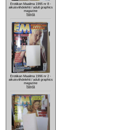
Erotiikan Maailma 1995 nr 8 -
aikuisviihdelehti / adult graphics
magazine
Näytä
Erotiikan Maailma 1996 nr 2 -
aikuisviihdelehti / adult graphics
magazine
Näytä