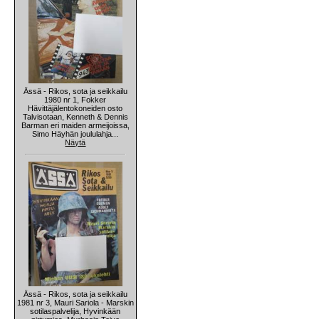
Ässä - Rikos, sota ja seikkailu
1980 nr 1, Fokker
Hävittäjälentokoneiden osto
Talvisotaan, Kenneth & Dennis
Barman eri maiden armeijoissa,
Simo Häyhän joululahja...
Näytä
Ässä - Rikos, sota ja seikkailu
1981 nr 3, Mauri Sariola - Marskin
sotilaspalvelija, Hyvinkään