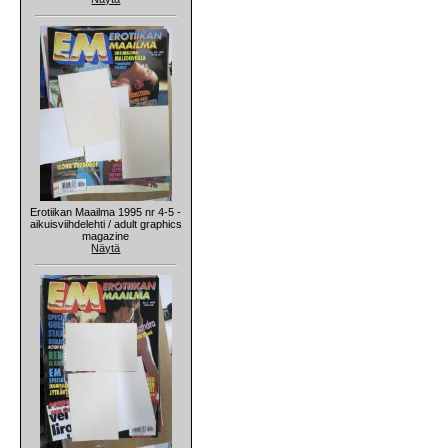
Erotiikan Maailma 1995 nr 4-5 -
aikuisviihdelehti / adult graphics
magazine
Näytä