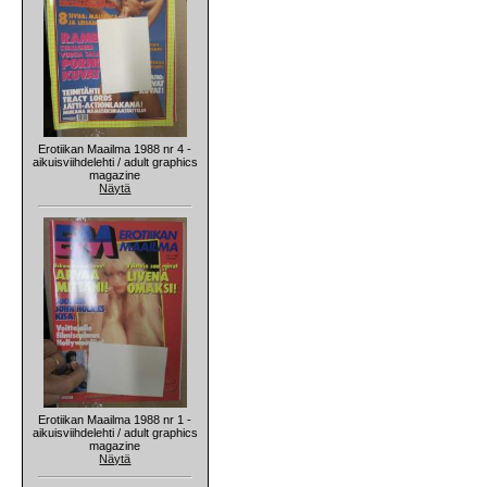
Erotiikan Maailma 1988 nr 4 -
aikuisviihdelehti / adult graphics
magazine
Näytä
Erotiikan Maailma 1988 nr 1 -
aikuisviihdelehti / adult graphics
magazine
Näytä