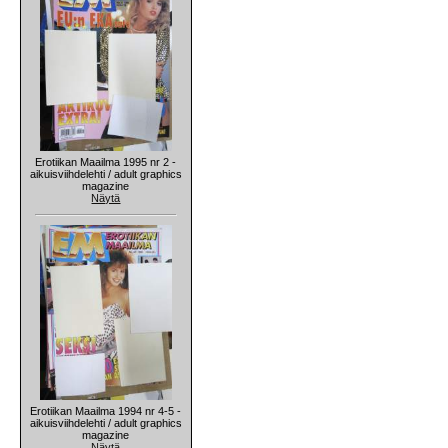
Erotiikan Maailma 1995 nr 2 -
aikuisviihdelehti / adult graphics
magazine
Näytä
Erotiikan Maailma 1994 nr 4-5 -
aikuisviihdelehti / adult graphics
magazine
Näytä