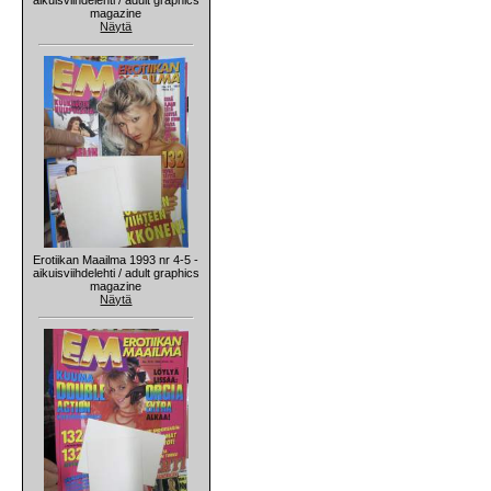
magazine
Näytä
Erotiikan Maailma 1993 nr 4-5 -
aikuisviihdelehti / adult graphics
magazine
Näytä