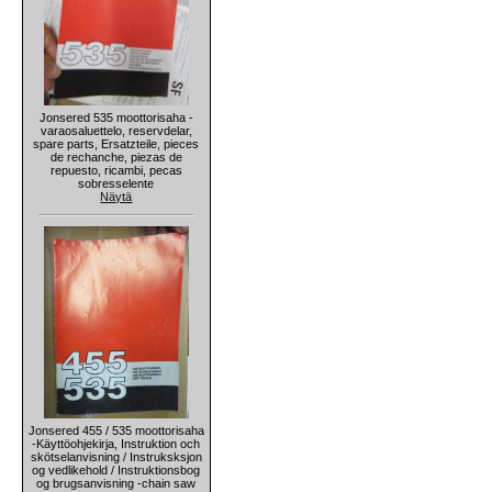
Jonsered 535 moottorisaha -
varaosaluettelo, reservdelar,
spare parts, Ersatzteile, pieces
de rechanche, piezas de
repuesto, ricambi, pecas
sobresselente
Näytä
Jonsered 455 / 535 moottorisaha
-Käyttöohjekirja, Instruktion och
skötselanvisning / Instruksksjon
og vedlikehold / Instruktionsbog
og brugsanvisning -chain saw