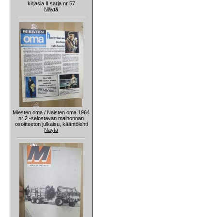
kirjasia II sarja nr 57
Näytä
Miesten oma / Naisten oma 1964
nr 2 -selostavan mainonnan
osoitteeton julkaisu, kääntölehti
Näytä