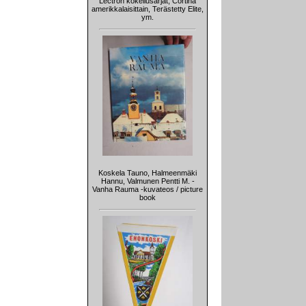
Lectron kokeilusarjat, Cortina
amerikkalaisittain, Terästetty Elite,
ym.
Koskela Tauno, Halmeenmäki
Hannu, Valmunen Pentti M. -
Vanha Rauma -kuvateos / picture
book