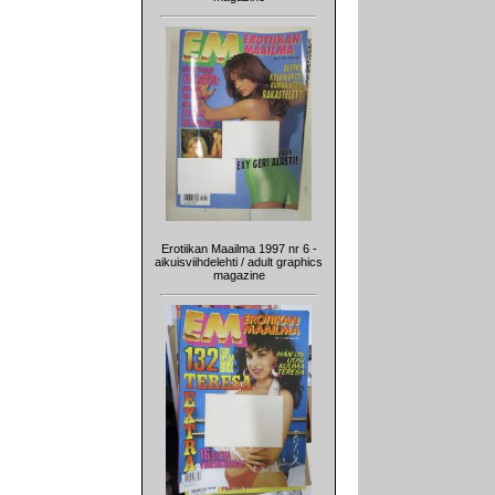
Erotiikan Maailma 1997 nr 6 -
aikuisviihdelehti / adult graphics
magazine