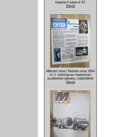
kirjasia II sarja nr 57
Näytä
Miesten oma / Naisten oma 1964
nr 2 -selostavan mainonnan
osoitteeton julkaisu, kääntölehti
Näytä