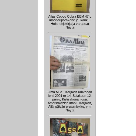
Atlas Copco Cobra BBM 47 L
moottoriporakone ja -kanki -
Hoito-ohjekirja ja varaosat
Näytä
Oma Mua - Karjalan rahvahan
lehti 2001 nr 14, Sulakuun 12.
päivü; Kielizakonan osa,
Amerikalazien matku Karjalah,
Äijänpäivän pruazniekku, ym.
Näytä