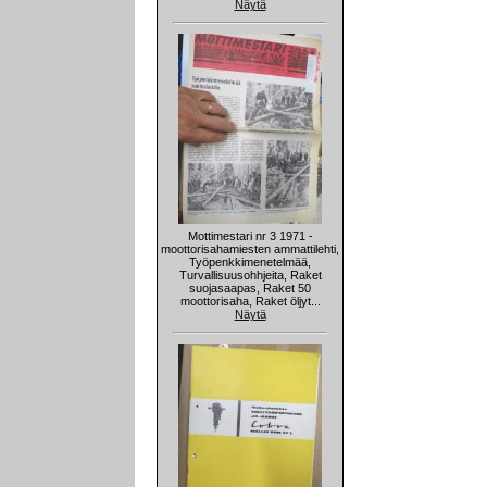
Näytä
Mottimestari nr 3 1971 -
moottorisahamiesten ammattilehti,
Työpenkkimenetelmää,
Turvallisuusohhjeita, Raket
suojasaapas, Raket 50
moottorisaha, Raket öljyt...
Näytä