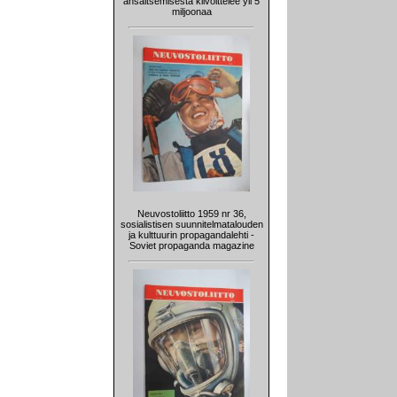
ansaitsemisesta kilvoittelee yli 5
miljoonaa
Neuvostoliitto 1959 nr 36,
sosialistisen suunnitelmatalouden
ja kulttuurin propagandalehti -
Soviet propaganda magazine