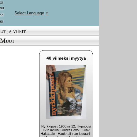
 in
ish
Select Language
▼
an
sh
ut ja viirit
Muut
40 viimeksi myytyä
Nyrkkiposti 1968 nr 12, Hypnoosi
TV:n avulla, Olliver Hawk - Olavi
Hakasalo - Haukkalinnan luostari -