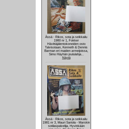
Ässä - Rikos, sota ja seikkailu
1980 nr 1, Fokker
Hävittäjälentokoneiden osto
Talvisotaan, Kenneth & Dennis
Barman eri maiden armeijoissa,
Simo Häyhän joululahja...
Näytä
Ässä - Rikos, sota ja seikkailu
1981 nr 3, Mauri Sariola - Marskin
sotilaspalvelija, Hyvinkään