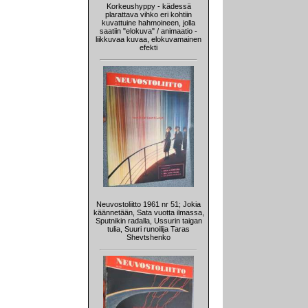
Korkeushyppy - kädessä
plarattava vihko eri kohtiin
kuvattuine hahmoineen, jolla
saatiin "elokuva" / animaatio -
liikkuvaa kuvaa, elokuvamainen
efekti
Neuvostoliitto 1961 nr 51; Jokia
käännetään, Sata vuotta ilmassa,
Sputnikin radalla, Ussurin taigan
tulia, Suuri runoilija Taras
Shevtshenko