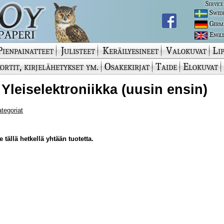
Service
Swed
Germ
Engli
Pienpainatteet
Julisteet
Keräilyesineet
Valokuvat
Lip
ortit, kirjelähetykset ym.
Osakekirjat
Taide
Elokuvat
 Yleiselektroniikka (uusin ensin)
ategoriat
 tällä hetkellä yhtään tuotetta.