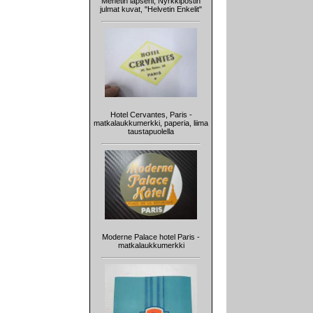
Menetin lapseni, Nyrkkipostin
julmat kuvat, "Helvetin Enkelit"
Hotel Cervantes, Paris -
matkalaukkumerkki, paperia, liima
taustapuolella
Moderne Palace hotel Paris -
matkalaukkumerkki