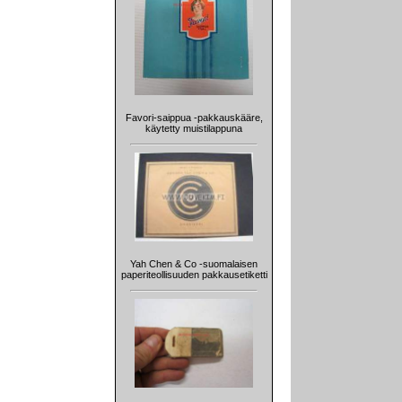
Favori-saippua -pakkauskääre,
käytetty muistilappuna
Yah Chen & Co -suomalaisen
paperiteollisuuden pakkausetiketti