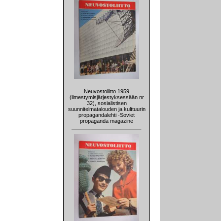
Neuvostoliitto 1959
(ilmestymisjärjestyksessään nr
32), sosialistisen
suunnitelmatalouden ja kulttuurin
propagandalehti -Soviet
propaganda magazine