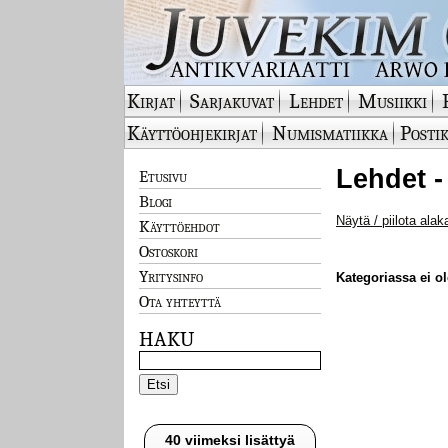
Kirjat
Sarjakuvat
Lehdet
Musiikki
Käyttöohjekirjat
Numismatiikka
Postik
Lehdet -
Etusivu
Blogi
Näytä / piilota alak
Käyttöehdot
Ostoskori
Yritysinfo
Kategoriassa ei ole
Ota yhteyttä
HAKU
40 viimeksi lisättyä