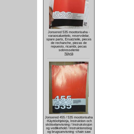
Jonsered 535 moottorisaha -
varaosaluettelo, reservdelar,
spare parts, Ersatzteile, pieces
de rechanche, piezas de
repuesto, ricambi, pecas
sobresselente
Näytä
Jonsered 455 / 535 moottorisaha
-Käyttöohjekirja, Instruktion och
skötselanvisning / Instruksksjon
og vedlikehold / Instruktionsbog
og brugsanvisning -chain saw