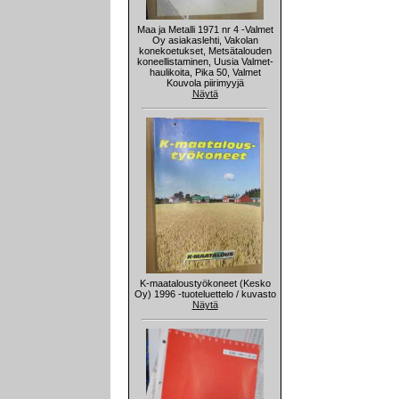
Maa ja Metalli 1971 nr 4 -Valmet
Oy asiakaslehti, Vakolan
konekoetukset, Metsätalouden
koneellistaminen, Uusia Valmet-
haulikoita, Pika 50, Valmet
Kouvola piirimyyjä
Näytä
K-maataloustyökoneet (Kesko
Oy) 1996 -tuoteluettelo / kuvasto
Näytä