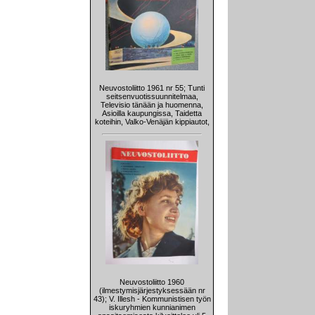
Neuvostoliitto 1961 nr 55; Tunti
seitsenvuotissuunnitelmaa,
Televisio tänään ja huomenna,
Asioilla kaupungissa, Taidetta
koteihin, Valko-Venäjän kippiautot,
Neuvostoliitto 1960
(ilmestymisjärjestyksessään nr
43); V. Illesh - Kommunistisen työn
iskuryhmien kunnianimen