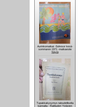
Aurinkomatkat -Solresor kesä-
sommaren 1971 -matkaesite
Näytä
Tupakkakysymys taloudelliselta
kannalta - Raittiuden Ystävien