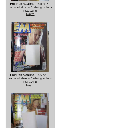
Erotiikan Maailma 1995 nr 8 -
aikuisviihdelehti / adult graphics
magazine
Näytä
Erotiikan Maailma 1996 nr 2 -
aikuisviihdelehti / adult graphics
magazine
Näytä