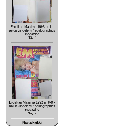
Erotiikan Maailma 1993 nr 1 -
aikuisviihdelehti / adult graphics
magazine
Näytä
Erotiikan Maailma 1992 nr 8-9 -
aikuisviihdelehti / adult graphics
magazine
Näytä
Näytä kaikki