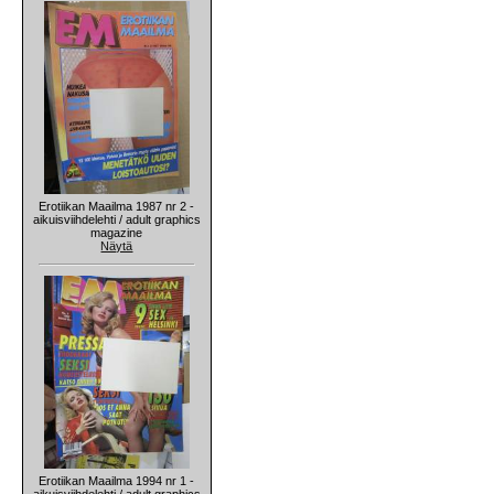
Erotiikan Maailma 1987 nr 2 -
aikuisviihdelehti / adult graphics
magazine
Näytä
Erotiikan Maailma 1994 nr 1 -
aikuisviihdelehti / adult graphics