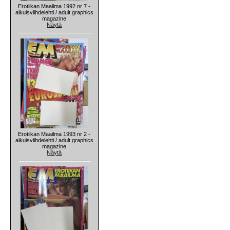
Erotiikan Maailma 1992 nr 7 -
aikuisviihdelehti / adult graphics
magazine
Näytä
Erotiikan Maailma 1993 nr 2 -
aikuisviihdelehti / adult graphics
magazine
Näytä