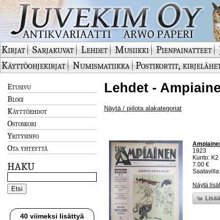
Kirjat
Sarjakuvat
Lehdet
Musiikki
Pienpainatteet
Käyttöohjekirjat
Numismatiikka
Postikortit, kirjelähe
Lehdet - Ampiaine
Etusivu
Blogi
Näytä / piilota alakategoriat
Käyttöehdot
Ostoskori
Yritysinfo
Ampiainen 
Ota yhteyttä
1923
Kunto: K2 
HAKU
7.00 €
Saatavilla:
Näytä lisä
Lisää
40 viimeksi lisättyä