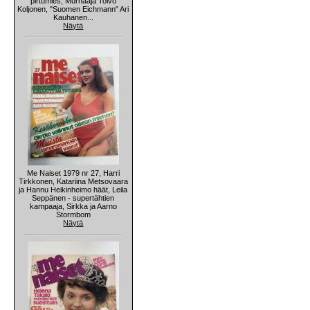
pirtumies, Murhaaja Toivo
Koljonen, "Suomen Eichmann" Ari
Kauhanen...
Näytä
Me Naiset 1979 nr 27, Harri
Tirkkonen, Katariina Metsovaara
ja Hannu Heikinheimo häät, Leila
Seppänen - supertähtien
kampaaja, Sirkka ja Aarno
Stormbom
Näytä