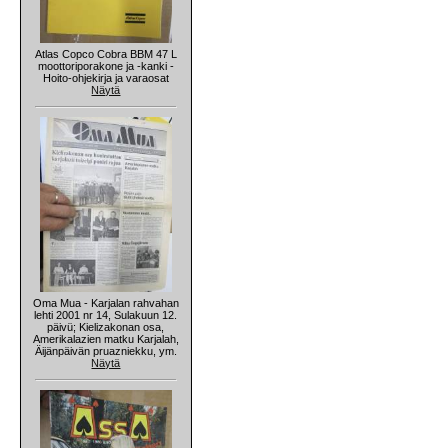
Atlas Copco Cobra BBM 47 L
moottoriporakone ja -kanki -
Hoito-ohjekirja ja varaosat
Näytä
Oma Mua - Karjalan rahvahan
lehti 2001 nr 14, Sulakuun 12.
päivü; Kielizakonan osa,
Amerikalazien matku Karjalah,
Äijänpäivän pruazniekku, ym.
Näytä