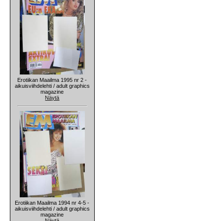
Erotiikan Maailma 1995 nr 2 -
aikuisviihdelehti / adult graphics
magazine
Näytä
Erotiikan Maailma 1994 nr 4-5 -
aikuisviihdelehti / adult graphics
magazine
Näytä