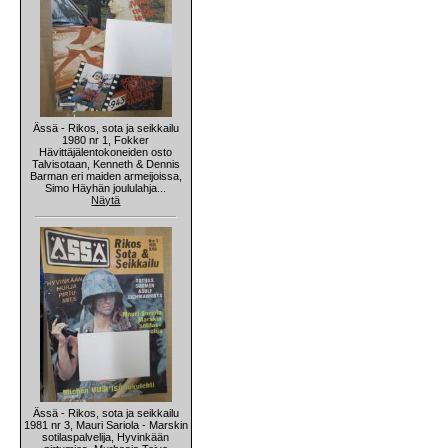
Ässä - Rikos, sota ja seikkailu
1980 nr 1, Fokker
Hävittäjälentokoneiden osto
Talvisotaan, Kenneth & Dennis
Barman eri maiden armeijoissa,
Simo Häyhän joululahja...
Näytä
Ässä - Rikos, sota ja seikkailu
1981 nr 3, Mauri Sariola - Marskin
sotilaspalvelija, Hyvinkään