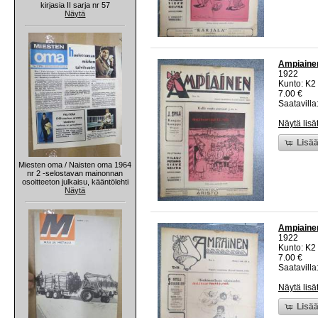
kirjasia II sarja nr 57
Näytä
Ampiainen 
1922
Kunto: K2 
7.00 €
Saatavilla:
Näytä lisä
Lisää
Miesten oma / Naisten oma 1964
nr 2 -selostavan mainonnan
osoitteeton julkaisu, kääntölehti
Näytä
Ampiainen 
1922
Kunto: K2 
7.00 €
Saatavilla:
Näytä lisä
Lisää