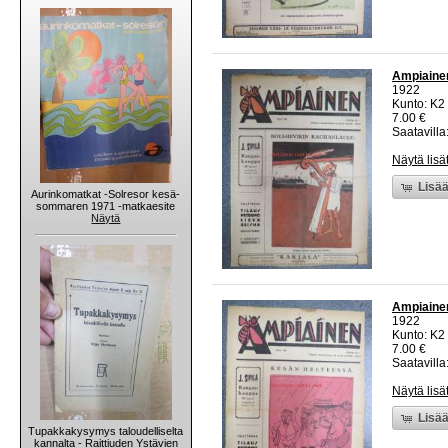
Ampiainen 
1922
Kunto: K2 
7.00 €
Saatavilla:
Näytä lisä
Lisää
Aurinkomatkat -Solresor kesä-
sommaren 1971 -matkaesite
Näytä
Ampiainen 
1922
Kunto: K2 
7.00 €
Saatavilla:
Näytä lisä
Lisää
Tupakkakysymys taloudelliselta
kannalta - Raittiuden Ystävien