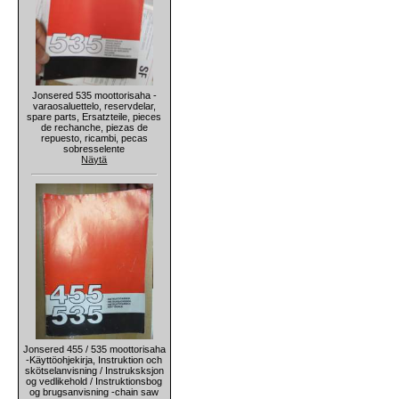
Jonsered 535 moottorisaha -
varaosaluettelo, reservdelar,
spare parts, Ersatzteile, pieces
de rechanche, piezas de
repuesto, ricambi, pecas
sobresselente
Näytä
Jonsered 455 / 535 moottorisaha
-Käyttöohjekirja, Instruktion och
skötselanvisning / Instruksksjon
og vedlikehold / Instruktionsbog
og brugsanvisning -chain saw