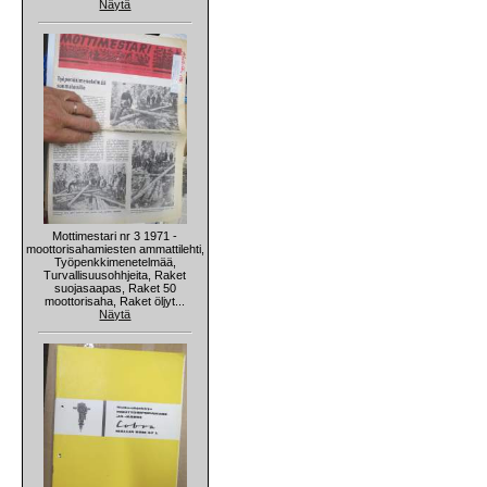
Näytä
Mottimestari nr 3 1971 -
moottorisahamiesten ammattilehti,
Työpenkkimenetelmää,
Turvallisuusohhjeita, Raket
suojasaapas, Raket 50
moottorisaha, Raket öljyt...
Näytä