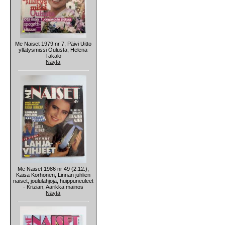
Me Naiset 1979 nr 7, Päivi Uitto
yllätysmissi Oulusta, Helena
Takalo
Näytä
Me Naiset 1986 nr 49 (2.12.),
Kaisa Korhonen, Linnan juhlien
naiset, joululahjoja, huippuneuleet
- Krizian, Aarikka mainos
Näytä