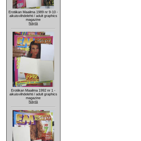
Erotiikan Maailma 1989 nr 9-10 -
aikuisviihdelehti / adult graphics
magazine
Näytä
Erotiikan Maailma 1992 nr 1 -
aikuisviihdelehti / adult graphics
magazine
Näytä