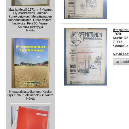
Maa ja Metalli 1971 nr 4 -Valmet
Oy asiakaslehti, Vakolan
konekoetukset, Metsätalouden
koneellistaminen, Uusia Valmet-
haulikoita, Pika 50, Valmet
Kouvola piirimyyjä
Ampiainen 
Näytä
1920
Kunto: K2 
7.00 €
Saatavilla:
Näytä lisä
Lisää
K-maataloustyökoneet (Kesko
Oy) 1996 -tuoteluettelo / kuvasto
Näytä