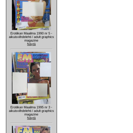
Erotiikan Maailma 1990 nr 5 -
aikuisviihdelehti / adult graphics
magazine
Näytä
Erotiikan Maailma 1995 nr 3 -
aikuisviihdelehti / adult graphics
magazine
Näytä