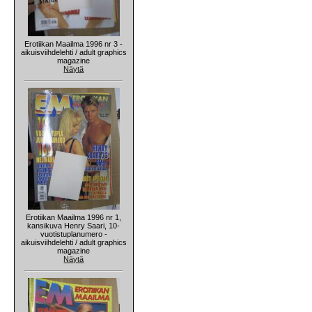
Erotiikan Maailma 1996 nr 3 -
aikuisviihdelehti / adult graphics
magazine
Näytä
Erotiikan Maailma 1996 nr 1,
kansikuva Henry Saari, 10-
vuotistuplanumero -
aikuisviihdelehti / adult graphics
magazine
Näytä