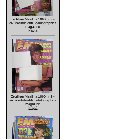
Erotiikan Maailma 1990 nr 2 -
aikuisviihdelehti / adult graphics
magazine
Näytä
Erotiikan Maailma 1990 nr 9 -
aikuisviihdelehti / adult graphics
magazine
Näytä