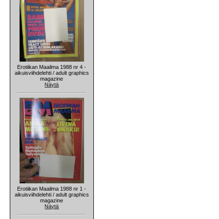
Erotiikan Maailma 1988 nr 4 -
aikuisviihdelehti / adult graphics
magazine
Näytä
Erotiikan Maailma 1988 nr 1 -
aikuisviihdelehti / adult graphics
magazine
Näytä