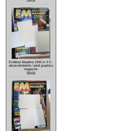
Erotiikan Maailma 1995 nr 4-5 -
aikuisviihdelehti / adult graphics
magazine
Näytä