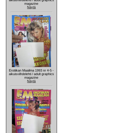
magazine
Näytä
Erotiikan Maailma 1993 nr 4-5 -
aikuisviihdelehti / adult graphics
magazine
Näytä