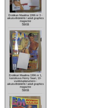
Erotiikan Maailma 1996 nr 3 -
aikuisviihdelehti / adult graphics
magazine
Näytä
Erotiikan Maailma 1996 nr 1,
kansikuva Henry Saari, 10-
vuotistuplanumero -
aikuisviihdelehti / adult graphics
magazine
Näytä