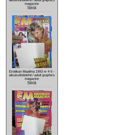
magazine
Näytä
Erotiikan Maailma 1993 nr 4-5 -
aikuisviihdelehti / adult graphics
magazine
Näytä