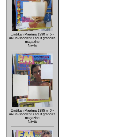
Erotiikan Maailma 1990 nr 5 -
aikuisviihdelehti / adult graphics
magazine
Näytä
Erotiikan Maailma 1995 nr 3 -
aikuisviihdelehti / adult graphics
magazine
Näytä