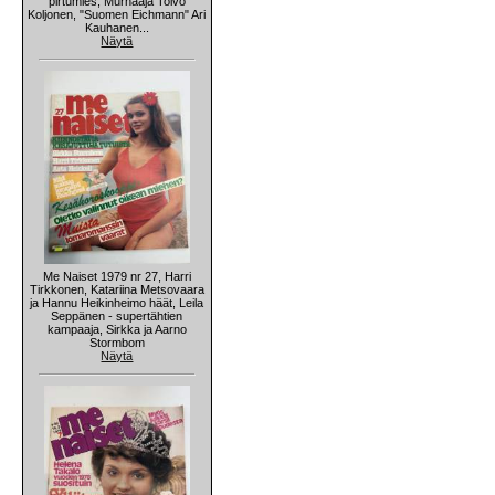
pirtumies, Murhaaja Toivo
Koljonen, "Suomen Eichmann" Ari
Kauhanen...
Näytä
Me Naiset 1979 nr 27, Harri
Tirkkonen, Katariina Metsovaara
ja Hannu Heikinheimo häät, Leila
Seppänen - supertähtien
kampaaja, Sirkka ja Aarno
Stormbom
Näytä