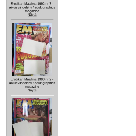
Erotiikan Maailma 1992 nr 7 -
aikuisviihdelehti / adult graphics
magazine
Näytä
Erotiikan Maailma 1993 nr 2 -
aikuisviihdelehti / adult graphics
magazine
Näytä