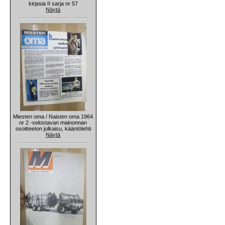
kirjasia II sarja nr 57
Näytä
Miesten oma / Naisten oma 1964
nr 2 -selostavan mainonnan
osoitteeton julkaisu, kääntölehti
Näytä