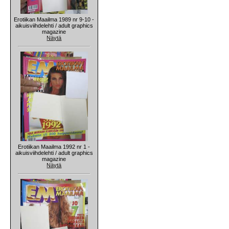
Erotiikan Maailma 1989 nr 9-10 -
aikuisviihdelehti / adult graphics
magazine
Näytä
Erotiikan Maailma 1992 nr 1 -
aikuisviihdelehti / adult graphics
magazine
Näytä