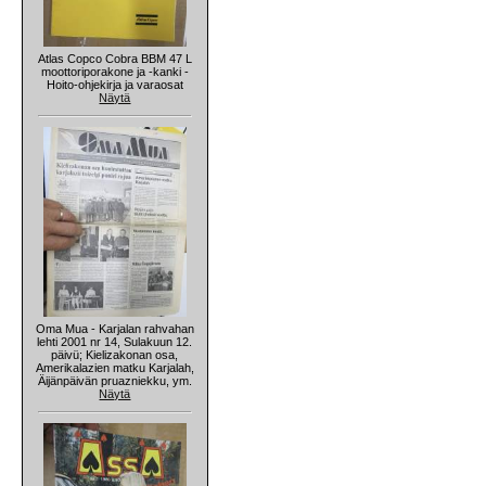
Atlas Copco Cobra BBM 47 L
moottoriporakone ja -kanki -
Hoito-ohjekirja ja varaosat
Näytä
Oma Mua - Karjalan rahvahan
lehti 2001 nr 14, Sulakuun 12.
päivü; Kielizakonan osa,
Amerikalazien matku Karjalah,
Äijänpäivän pruazniekku, ym.
Näytä