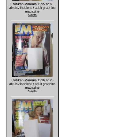
Erotiikan Maailma 1995 nr 8 -
aikuisviihdelehti / adult graphics
magazine
Näytä
Erotiikan Maailma 1996 nr 2 -
aikuisviihdelehti / adult graphics
magazine
Näytä