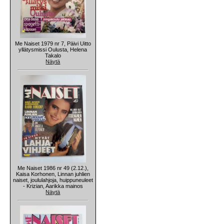
Me Naiset 1979 nr 7, Päivi Uitto
yllätysmissi Oulusta, Helena
Takalo
Näytä
Me Naiset 1986 nr 49 (2.12.),
Kaisa Korhonen, Linnan juhlien
naiset, joululahjoja, huippuneuleet
- Krizian, Aarikka mainos
Näytä