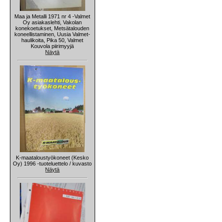
Maa ja Metalli 1971 nr 4 -Valmet
Oy asiakaslehti, Vakolan
konekoetukset, Metsätalouden
koneellistaminen, Uusia Valmet-
haulikoita, Pika 50, Valmet
Kouvola piirimyyjä
Näytä
K-maataloustyökoneet (Kesko
Oy) 1996 -tuoteluettelo / kuvasto
Näytä