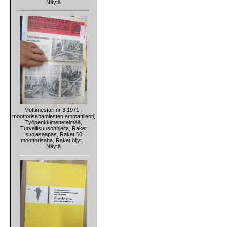
Näytä
Mottimestari nr 3 1971 -
moottorisahamiesten ammattilehti,
Työpenkkimenetelmää,
Turvallisuusohhjeita, Raket
suojasaapas, Raket 50
moottorisaha, Raket öljyt...
Näytä