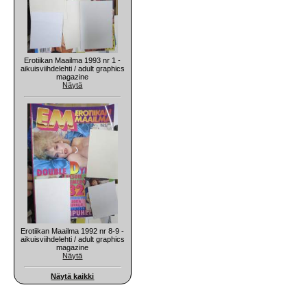
Erotiikan Maailma 1993 nr 1 -
aikuisviihdelehti / adult graphics
magazine
Näytä
Erotiikan Maailma 1992 nr 8-9 -
aikuisviihdelehti / adult graphics
magazine
Näytä
Näytä kaikki