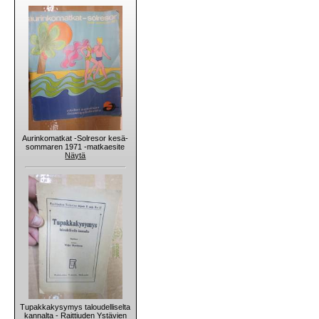
Aurinkomatkat -Solresor kesä-
sommaren 1971 -matkaesite
Näytä
Tupakkakysymys taloudelliselta
kannalta - Raittiuden Ystävien