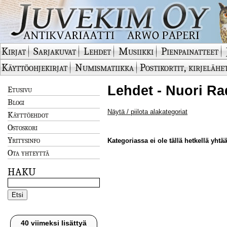
Kirjat
Sarjakuvat
Lehdet
Musiikki
Pienpainatteet
Käyttöohjekirjat
Numismatiikka
Postikortit, kirjelähe
Lehdet - Nuori Ra
Etusivu
Blogi
Näytä / piilota alakategoriat
Käyttöehdot
Ostoskori
Yritysinfo
Kategoriassa ei ole tällä hetkellä yhtää
Ota yhteyttä
HAKU
40 viimeksi lisättyä