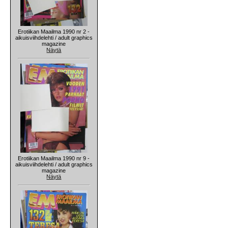
Erotiikan Maailma 1990 nr 2 -
aikuisviihdelehti / adult graphics
magazine
Näytä
Erotiikan Maailma 1990 nr 9 -
aikuisviihdelehti / adult graphics
magazine
Näytä