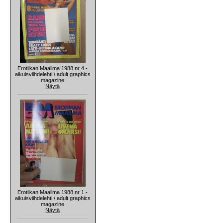
Erotiikan Maailma 1988 nr 4 -
aikuisviihdelehti / adult graphics
magazine
Näytä
Erotiikan Maailma 1988 nr 1 -
aikuisviihdelehti / adult graphics
magazine
Näytä