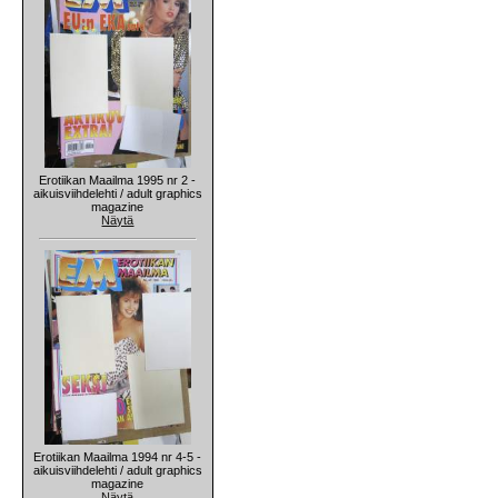
Erotiikan Maailma 1995 nr 2 -
aikuisviihdelehti / adult graphics
magazine
Näytä
Erotiikan Maailma 1994 nr 4-5 -
aikuisviihdelehti / adult graphics
magazine
Näytä