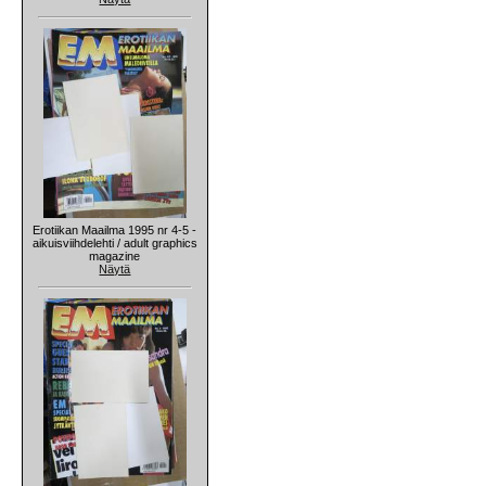
Erotiikan Maailma 1995 nr 4-5 -
aikuisviihdelehti / adult graphics
magazine
Näytä