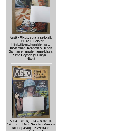
Ässä - Rikos, sota ja seikkailu
1980 nr 1, Fokker
Hävittäjälentokoneiden osto
Talvisotaan, Kenneth & Dennis
Barman eri maiden armeijoissa,
Simo Häyhän joululahja...
Näytä
Ässä - Rikos, sota ja seikkailu
1981 nr 3, Mauri Sariola - Marskin
sotilaspalvelija, Hyvinkään