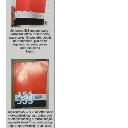
Jonsered 535 moottorisaha -
varaosaluettelo, reservdelar,
spare parts, Ersatzteile, pieces
de rechanche, piezas de
repuesto, ricambi, pecas
sobresselente
Näytä
Jonsered 455 / 535 moottorisaha
-Käyttöohjekirja, Instruktion och
skötselanvisning / Instruksksjon
og vedlikehold / Instruktionsbog
og brugsanvisning -chain saw