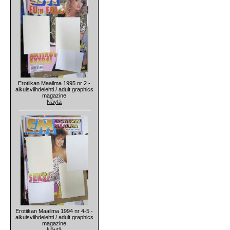
Erotiikan Maailma 1995 nr 2 -
aikuisviihdelehti / adult graphics
magazine
Näytä
Erotiikan Maailma 1994 nr 4-5 -
aikuisviihdelehti / adult graphics
magazine
Näytä