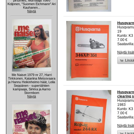
pirtumies, Murhaaja Toivo
Koljonen, "Suomen Eichmann" Ari
Kauhanen...
Näytä
Husqvarna
Husqvarn
19
Kunto: K3
7.00 €
Saatavilla:
Näytä lisä
Lisää
Me Naiset 1979 nr 27, Harri
Tirkkonen, Katariina Metsovaara
ja Hannu Heikinheimo häät, Leila
Seppänen - supertähtien
kampaaja, Sirkka ja Aarno
Husqvarna
Stormbom
clearing 
Näytä
Husqvarn
1983
Kunto: K3
7.00 €
Saatavilla:
Näytä lisä
Lisää