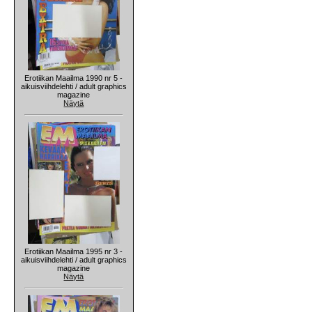
Erotiikan Maailma 1990 nr 5 -
aikuisviihdelehti / adult graphics
magazine
Näytä
Erotiikan Maailma 1995 nr 3 -
aikuisviihdelehti / adult graphics
magazine
Näytä