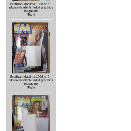
Erotiikan Maailma 1995 nr 8 -
aikuisviihdelehti / adult graphics
magazine
Näytä
Erotiikan Maailma 1996 nr 2 -
aikuisviihdelehti / adult graphics
magazine
Näytä