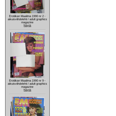
Erotiikan Maailma 1990 nr 2 -
aikuisviihdelehti / adult graphics
magazine
Näytä
Erotiikan Maailma 1990 nr 9 -
aikuisviihdelehti / adult graphics
magazine
Näytä