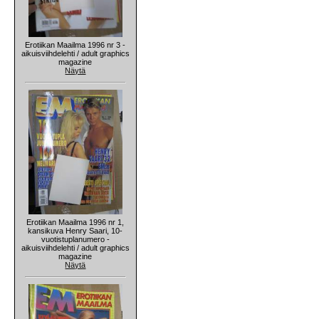
Erotiikan Maailma 1996 nr 3 -
aikuisviihdelehti / adult graphics
magazine
Näytä
Erotiikan Maailma 1996 nr 1,
kansikuva Henry Saari, 10-
vuotistuplanumero -
aikuisviihdelehti / adult graphics
magazine
Näytä