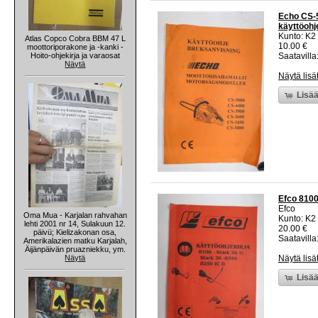
Echo CS-5
käyttöohj
Kunto: K2 
Atlas Copco Cobra BBM 47 L
10.00 €
moottoriporakone ja -kanki -
Hoito-ohjekirja ja varaosat
Saatavilla:
Näytä
Näytä lisä
Lisää
Efco 8100 
Efco
Oma Mua - Karjalan rahvahan
Kunto: K2 
lehti 2001 nr 14, Sulakuun 12.
20.00 €
päivü; Kielizakonan osa,
Saatavilla:
Amerikalazien matku Karjalah,
Äijänpäivän pruazniekku, ym.
Näytä
Näytä lisä
Lisää