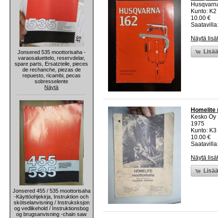
Husqvarna
Kunto: K2 
10.00 €
Saatavilla:
Näytä lisä
Lisää
Jonsered 535 moottorisaha -
varaosaluettelo, reservdelar,
spare parts, Ersatzteile, pieces
de rechanche, piezas de
repuesto, ricambi, pecas
sobresselente
Näytä
Homelite 
Kesko Oy
1975
Kunto: K3
10.00 €
Saatavilla:
Näytä lisä
Lisää
Jonsered 455 / 535 moottorisaha
-Käyttöohjekirja, Instruktion och
skötselanvisning / Instruksksjon
og vedlikehold / Instruktionsbog
og brugsanvisning -chain saw