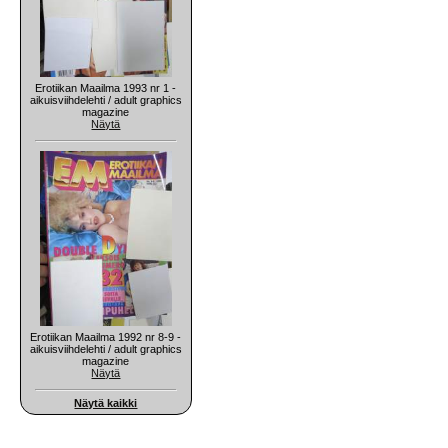
Erotiikan Maailma 1993 nr 1 -
aikuisviihdelehti / adult graphics
magazine
Näytä
Erotiikan Maailma 1992 nr 8-9 -
aikuisviihdelehti / adult graphics
magazine
Näytä
Näytä kaikki