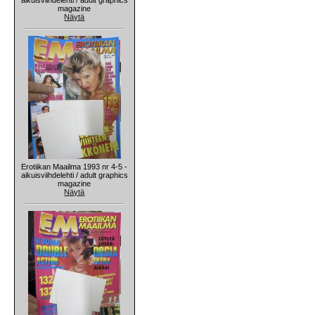
magazine
Näytä
Erotiikan Maailma 1993 nr 4-5 -
aikuisviihdelehti / adult graphics
magazine
Näytä