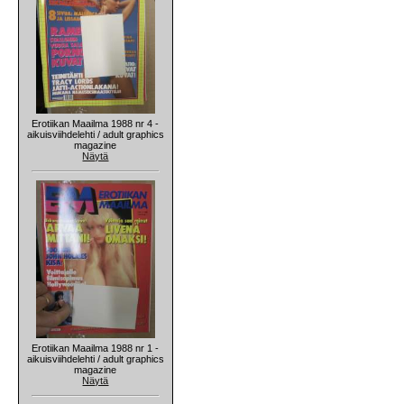
Erotiikan Maailma 1988 nr 4 -
aikuisviihdelehti / adult graphics
magazine
Näytä
Erotiikan Maailma 1988 nr 1 -
aikuisviihdelehti / adult graphics
magazine
Näytä