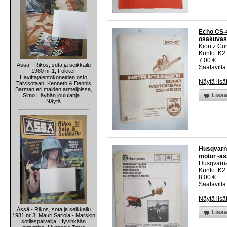
Echo CS-4
osakuvast
Kioritz Co
Kunto: K2 
7.00 €
Ässä - Rikos, sota ja seikkailu
Saatavilla:
1980 nr 1, Fokker
Hävittäjälentokoneiden osto
Näytä lisä
Talvisotaan, Kenneth & Dennis
Barman eri maiden armeijoissa,
Lisää
Simo Häyhän joululahja...
Näytä
Husqvarna
motor -as
Husqvarn
Kunto: K2 
8.00 €
Saatavilla:
Näytä lisä
Ässä - Rikos, sota ja seikkailu
Lisää
1981 nr 3, Mauri Sariola - Marskin
sotilaspalvelija, Hyvinkään