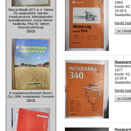
1984
Kunto: K2 
Maa ja Metalli 1971 nr 4 -Valmet
10.00 €
Oy asiakaslehti, Vakolan
Saatavilla:
konekoetukset, Metsätalouden
koneellistaminen, Uusia Valmet-
Näytä lisä
haulikoita, Pika 50, Valmet
Kouvola piirimyyjä
Näytä
Lisää
Husqvarna
Husqvarn
1977
Kunto: K2 
10.00 €
Saatavilla:
Näytä lisä
K-maataloustyökoneet (Kesko
Oy) 1996 -tuoteluettelo / kuvasto
Lisää
Näytä
Husqvarna