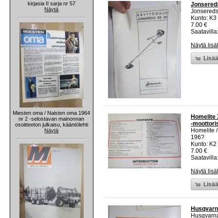
kirjasia II sarja nr 57
Jonsereds
Näytä
Jonsered
Kunto: K3
7.00 €
Saatavilla:
Näytä lisä
Lisää
Miesten oma / Naisten oma 1964
Homelite 
nr 2 -selostavan mainonnan
-moottori
osoitteeton julkaisu, kääntölehti
Homelite /
Näytä
196?
Kunto: K2 
7.00 €
Saatavilla:
Näytä lisä
Lisää
Husqvarna
Husqvarn