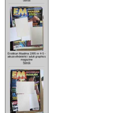
Erotiikan Maailma 1995 nr 4-5 -
aikuisviihdelehti / adult graphics
magazine
Näytä