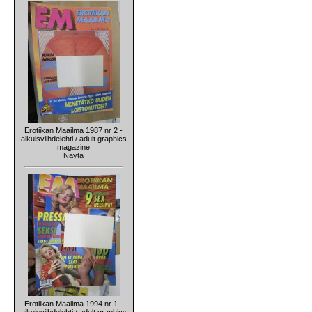
Erotiikan Maailma 1987 nr 2 -
aikuisviihdelehti / adult graphics
magazine
Näytä
Erotiikan Maailma 1994 nr 1 -
aikuisviihdelehti / adult graphics