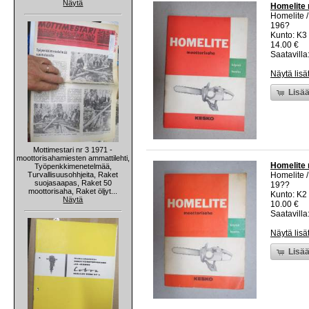
Näytä
Homelite 
Homelite /
196?
Kunto: K3
14.00 €
Saatavilla:
Näytä lisä
Lisää
Mottimestari nr 3 1971 -
moottorisahamiesten ammattilehti,
Homelite 
Työpenkkimenetelmää,
Turvallisuusohhjeita, Raket
Homelite /
suojasaapas, Raket 50
19??
moottorisaha, Raket öljyt...
Kunto: K2 
Näytä
10.00 €
Saatavilla:
Näytä lisä
Lisää