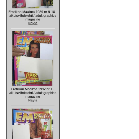
Erotiikan Maailma 1989 nr 9-10 -
aikuisviihdelehti / adult graphics
magazine
Näytä
Erotiikan Maailma 1992 nr 1 -
aikuisviihdelehti / adult graphics
magazine
Näytä