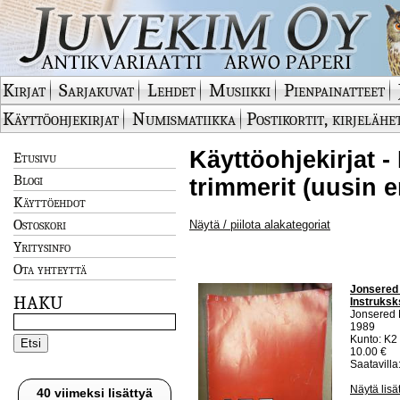
Kirjat
Sarjakuvat
Lehdet
Musiikki
Pienpainatteet
Käyttöohjekirjat
Numismatiikka
Postikortit, kirjelähe
Käyttöohjekirjat -
Etusivu
Blogi
trimmerit (uusin e
Käyttöehdot
Ostoskori
Näytä / piilota alakategoriat
Yritysinfo
Ota yhteyttä
Jonsered 
HAKU
Instruksk
Jonsered 
1989
Kunto: K2 
10.00 €
Saatavilla:
Näytä lisä
40 viimeksi lisättyä