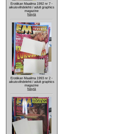
Erotiikan Maailma 1992 nr 7 -
aikuisviihdelehti / adult graphics
magazine
Näytä
Erotiikan Maailma 1993 nr 2 -
aikuisviihdelehti / adult graphics
magazine
Näytä