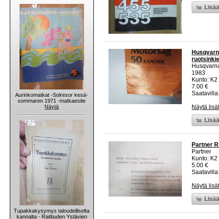
Lisää
Husqvarna
ruotsinkie
Husqvarn
1983
Kunto: K2 
7.00 €
Saatavilla:
Aurinkomatkat -Solresor kesä-
sommaren 1971 -matkaesite
Näytä
Näytä lisä
Lisää
Partner R
Partner
Kunto: K2 
5.00 €
Saatavilla:
Näytä lisä
Lisää
Tupakkakysymys taloudelliselta
kannalta - Raittiuden Ystävien