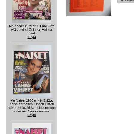
Me Naiset 1979 nr 7, Päivi Uitto
yllätysmissi Oulusta, Helena
Takalo
Näytä
Me Naiset 1986 nr 49 (2.12.),
Kaisa Korhonen, Linnan juhlien
naiset, joululahjoja, huippuneuleet
- Krizian, Aarikka mainos
Näytä