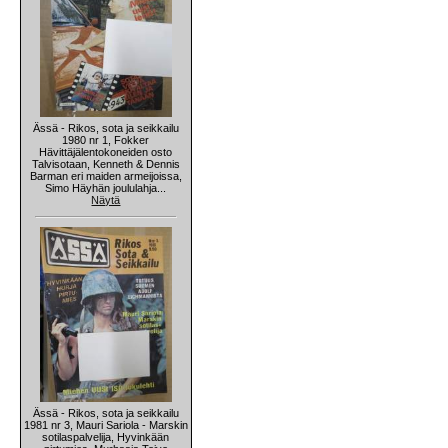
Ässä - Rikos, sota ja seikkailu
1980 nr 1, Fokker
Hävittäjälentokoneiden osto
Talvisotaan, Kenneth & Dennis
Barman eri maiden armeijoissa,
Simo Häyhän joululahja...
Näytä
Ässä - Rikos, sota ja seikkailu
1981 nr 3, Mauri Sariola - Marskin
sotilaspalvelija, Hyvinkään