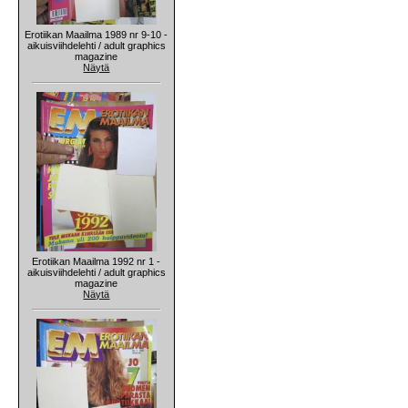
Erotiikan Maailma 1989 nr 9-10 -
aikuisviihdelehti / adult graphics
magazine
Näytä
Erotiikan Maailma 1992 nr 1 -
aikuisviihdelehti / adult graphics
magazine
Näytä