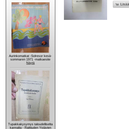
Lisää
Aurinkomatkat -Solresor kesä-
sommaren 1971 -matkaesite
Näytä
Tupakkakysymys taloudelliselta
kannalta - Raittiuden Ystävien