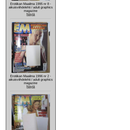
Erotiikan Maailma 1995 nr 8 -
aikuisviihdelehti / adult graphics
magazine
Näytä
Erotiikan Maailma 1996 nr 2 -
aikuisviihdelehti / adult graphics
magazine
Näytä