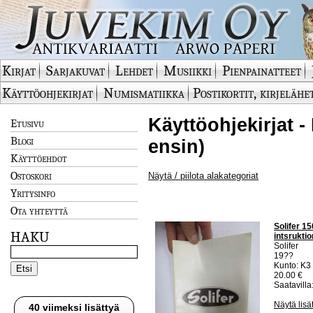
Kirjat
Sarjakuvat
Lehdet
Musiikki
Pienpainatteet
Käyttöohjekirjat
Numismatiikka
Postikortit, kirjelähe
Käyttöohjekirjat -
Etusivu
Blogi
ensin)
Käyttöehdot
Ostoskori
Näytä / piilota alakategoriat
Yritysinfo
Ota yhteyttä
Solifer 15
HAKU
intsrukti
Solifer
19??
Kunto: K3
20.00 €
Saatavilla:
Näytä lisä
40 viimeksi lisättyä