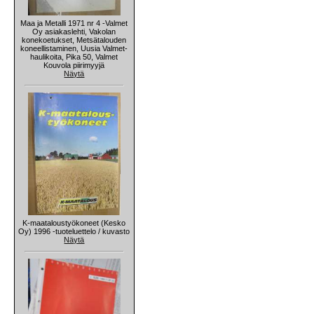
Maa ja Metalli 1971 nr 4 -Valmet
Oy asiakaslehti, Vakolan
konekoetukset, Metsätalouden
koneellistaminen, Uusia Valmet-
haulikoita, Pika 50, Valmet
Kouvola piirimyyjä
Näytä
K-maataloustyökoneet (Kesko
Oy) 1996 -tuoteluettelo / kuvasto
Näytä