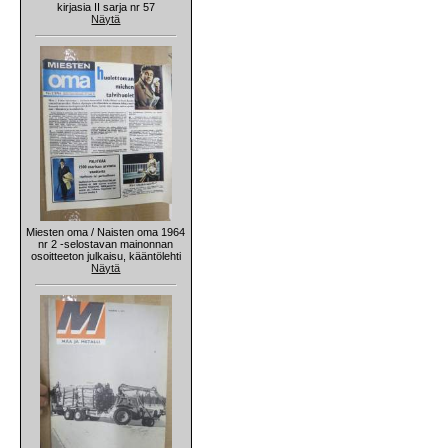
kirjasia II sarja nr 57
Näytä
Miesten oma / Naisten oma 1964
nr 2 -selostavan mainonnan
osoitteeton julkaisu, kääntölehti
Näytä