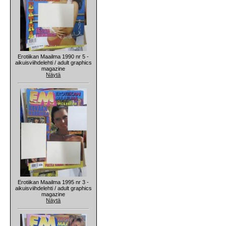
Erotiikan Maailma 1990 nr 5 -
aikuisviihdelehti / adult graphics
magazine
Näytä
Erotiikan Maailma 1995 nr 3 -
aikuisviihdelehti / adult graphics
magazine
Näytä