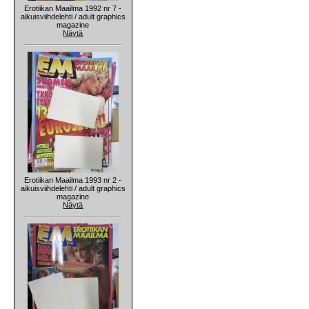
Erotiikan Maailma 1992 nr 7 -
aikuisviihdelehti / adult graphics
magazine
Näytä
Erotiikan Maailma 1993 nr 2 -
aikuisviihdelehti / adult graphics
magazine
Näytä