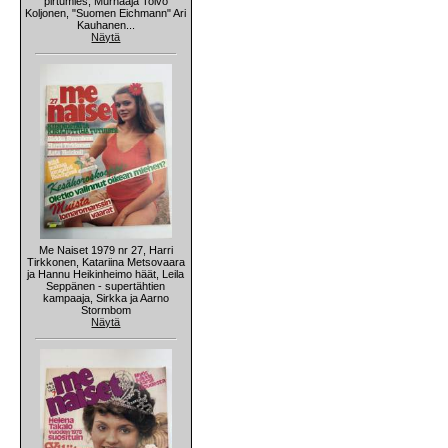
pirtumies, Murhaaja Toivo
Koljonen, "Suomen Eichmann" Ari
Kauhanen...
Näytä
Me Naiset 1979 nr 27, Harri
Tirkkonen, Katariina Metsovaara
ja Hannu Heikinheimo häät, Leila
Seppänen - supertähtien
kampaaja, Sirkka ja Aarno
Stormbom
Näytä