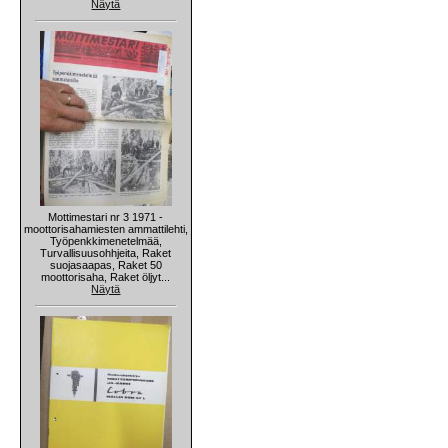
Näytä
Mottimestari nr 3 1971 -
moottorisahamiesten ammattilehti,
Työpenkkimenetelmää,
Turvallisuusohhjeita, Raket
suojasaapas, Raket 50
moottorisaha, Raket öljyt...
Näytä