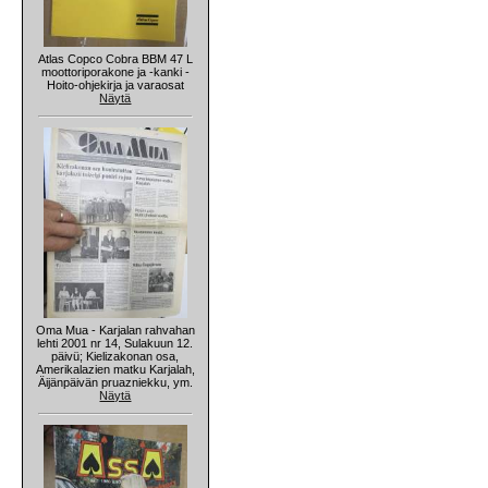
Atlas Copco Cobra BBM 47 L
moottoriporakone ja -kanki -
Hoito-ohjekirja ja varaosat
Näytä
Oma Mua - Karjalan rahvahan
lehti 2001 nr 14, Sulakuun 12.
päivü; Kielizakonan osa,
Amerikalazien matku Karjalah,
Äijänpäivän pruazniekku, ym.
Näytä