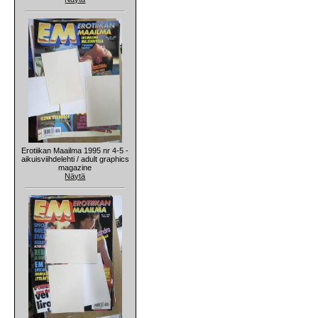
Erotiikan Maailma 1995 nr 4-5 -
aikuisviihdelehti / adult graphics
magazine
Näytä