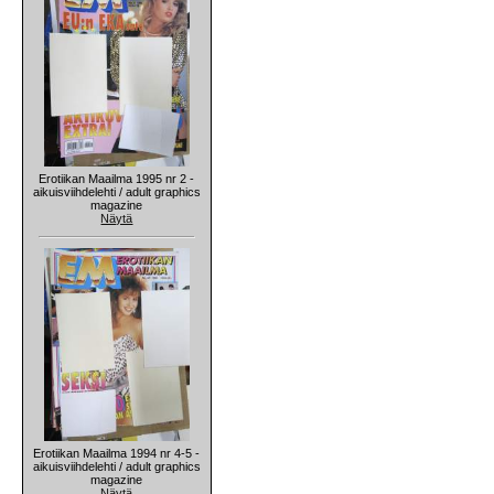
Erotiikan Maailma 1995 nr 2 -
aikuisviihdelehti / adult graphics
magazine
Näytä
Erotiikan Maailma 1994 nr 4-5 -
aikuisviihdelehti / adult graphics
magazine
Näytä