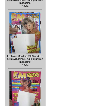
magazine
Näytä
Erotiikan Maailma 1993 nr 4-5 -
aikuisviihdelehti / adult graphics
magazine
Näytä