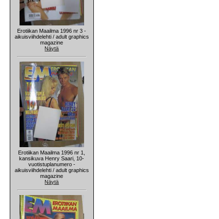
Erotiikan Maailma 1996 nr 3 -
aikuisviihdelehti / adult graphics
magazine
Näytä
Erotiikan Maailma 1996 nr 1,
kansikuva Henry Saari, 10-
vuotistuplanumero -
aikuisviihdelehti / adult graphics
magazine
Näytä