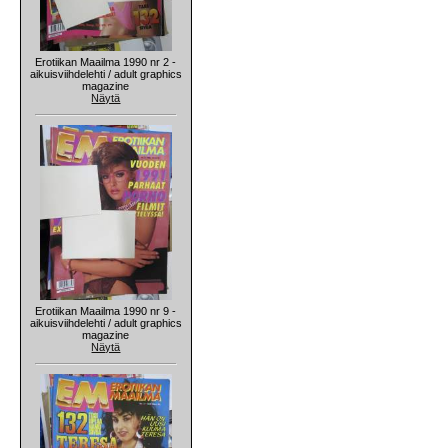
Erotiikan Maailma 1990 nr 2 -
aikuisviihdelehti / adult graphics
magazine
Näytä
Erotiikan Maailma 1990 nr 9 -
aikuisviihdelehti / adult graphics
magazine
Näytä