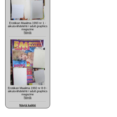
Erotiikan Maailma 1993 nr 1 -
aikuisviihdelehti / adult graphics
magazine
Näytä
Erotiikan Maailma 1992 nr 8-9 -
aikuisviihdelehti / adult graphics
magazine
Näytä
Näytä kaikki