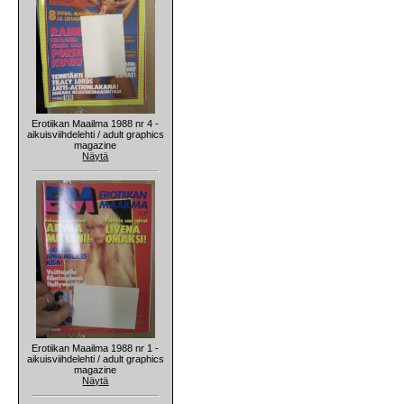
Erotiikan Maailma 1988 nr 4 -
aikuisviihdelehti / adult graphics
magazine
Näytä
Erotiikan Maailma 1988 nr 1 -
aikuisviihdelehti / adult graphics
magazine
Näytä