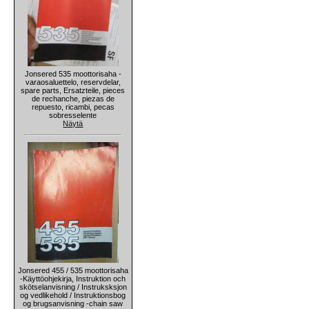
Jonsered 535 moottorisaha -
varaosaluettelo, reservdelar,
spare parts, Ersatzteile, pieces
de rechanche, piezas de
repuesto, ricambi, pecas
sobresselente
Näytä
Jonsered 455 / 535 moottorisaha
-Käyttöohjekirja, Instruktion och
skötselanvisning / Instruksksjon
og vedlikehold / Instruktionsbog
og brugsanvisning -chain saw