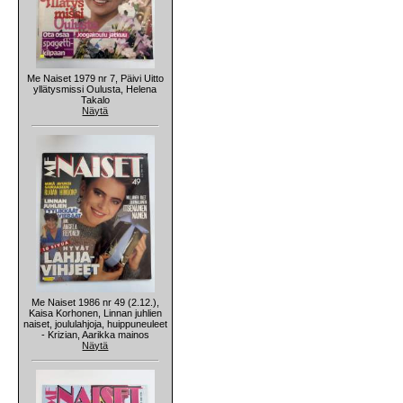
Me Naiset 1979 nr 7, Päivi Uitto
yllätysmissi Oulusta, Helena
Takalo
Näytä
Me Naiset 1986 nr 49 (2.12.),
Kaisa Korhonen, Linnan juhlien
naiset, joululahjoja, huippuneuleet
- Krizian, Aarikka mainos
Näytä