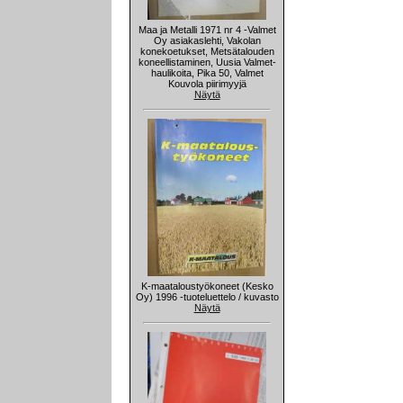
Maa ja Metalli 1971 nr 4 -Valmet
Oy asiakaslehti, Vakolan
konekoetukset, Metsätalouden
koneellistaminen, Uusia Valmet-
haulikoita, Pika 50, Valmet
Kouvola piirimyyjä
Näytä
K-maataloustyökoneet (Kesko
Oy) 1996 -tuoteluettelo / kuvasto
Näytä