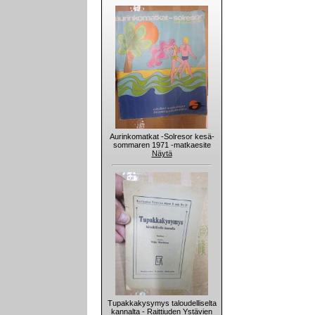
Aurinkomatkat -Solresor kesä-
sommaren 1971 -matkaesite
Näytä
Tupakkakysymys taloudelliselta
kannalta - Raittiuden Ystävien