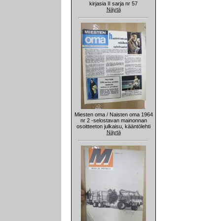
kirjasia II sarja nr 57
Näytä
Miesten oma / Naisten oma 1964
nr 2 -selostavan mainonnan
osoitteeton julkaisu, kääntölehti
Näytä