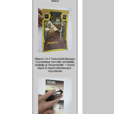
Vaasa
Mignon I & II Taskusähkölamppu
"suositellaan herroille Urheilioille,
Sotilaille ja Virkamiehille" + Astrid,
Sigrid & Ingrid sähkölamput -
myyntiesite