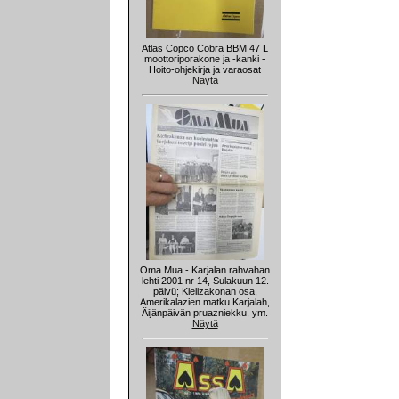
Atlas Copco Cobra BBM 47 L
moottoriporakone ja -kanki -
Hoito-ohjekirja ja varaosat
Näytä
Oma Mua - Karjalan rahvahan
lehti 2001 nr 14, Sulakuun 12.
päivü; Kielizakonan osa,
Amerikalazien matku Karjalah,
Äijänpäivän pruazniekku, ym.
Näytä