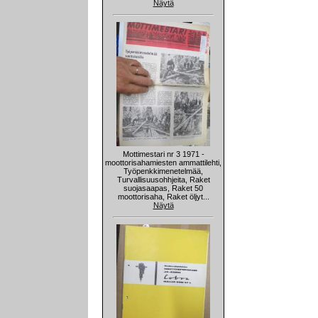
Näytä
Mottimestari nr 3 1971 -
moottorisahamiesten ammattilehti,
Työpenkkimenetelmää,
Turvallisuusohhjeita, Raket
suojasaapas, Raket 50
moottorisaha, Raket öljyt...
Näytä