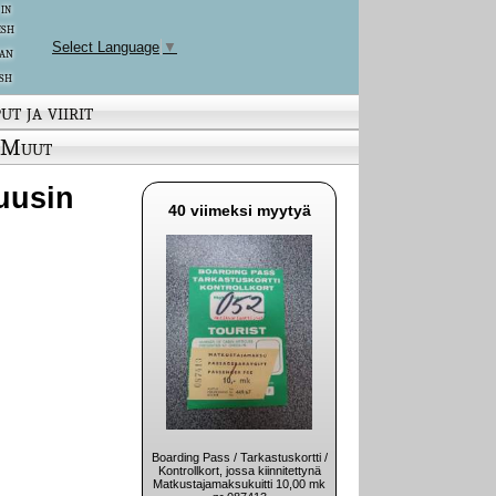
 in
ish
Select Language
▼
an
sh
ut ja viirit
Muut
(uusin
40 viimeksi myytyä
Boarding Pass / Tarkastuskortti /
Kontrollkort, jossa kiinnitettynä
Matkustajamaksukuitti 10,00 mk