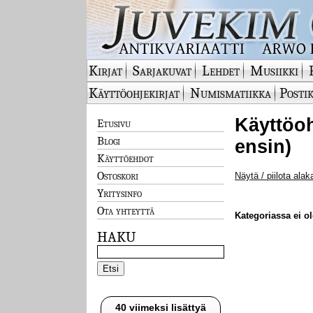
Kirjat
Sarjakuvat
Lehdet
Musiikki
Käyttöohjekirjat
Numismatiikka
Postik
Käyttöoh
Etusivu
Blogi
ensin)
Käyttöehdot
Ostoskori
Näytä / piilota alak
Yritysinfo
Ota yhteyttä
Kategoriassa ei ole
HAKU
40 viimeksi lisättyä