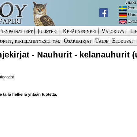
Service
Swed
Germ
Engli
Pienpainatteet
Julisteet
Keräilyesineet
Valokuvat
Lip
ortit, kirjelähetykset ym.
Osakekirjat
Taide
Elokuvat
jekirjat - Nauhurit - kelanauhurit 
ategoriat
 tällä hetkellä yhtään tuotetta.