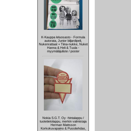
K-Kauppa leluosasto - Formula
autorata, Junior biljardipeli,
Nukenrattaat + Tiina-nukke, Nuket
Hanna & Heli & Tuula -
myymäläjuliste / poster
Nokia S.G.T. Oy -hintalappu /
tuotetietolappu, merkin valmistaja
Herman Mattsson
Korkokuvapaino & Pussitehdas,