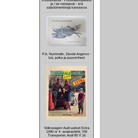
Osuuskassa - Postisäästöpankki
ja / tai vastaavat - erä
säästömerkkejä kansiossa
P.A. Nummelin, Sävele Angervo -
Isä, poika ja puuvenheet
Volkswagen-Audi uutiset Extra
1990 nr 4 -asiakaslehti, VW
Transporter, Audi 80 V 16