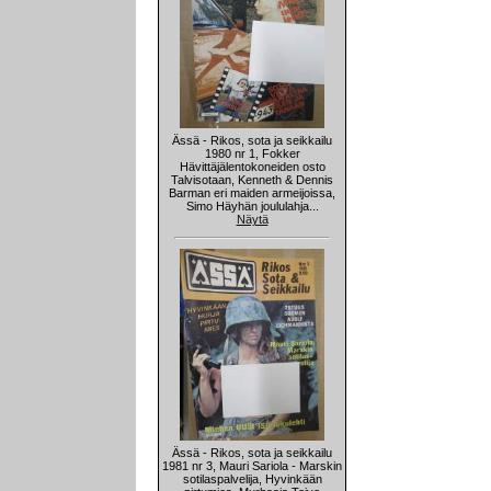
Ässä - Rikos, sota ja seikkailu
1980 nr 1, Fokker
Hävittäjälentokoneiden osto
Talvisotaan, Kenneth & Dennis
Barman eri maiden armeijoissa,
Simo Häyhän joululahja...
Näytä
Ässä - Rikos, sota ja seikkailu
1981 nr 3, Mauri Sariola - Marskin
sotilaspalvelija, Hyvinkään