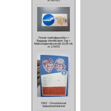
nr 087413
Finnair matkalippuvihko +
Baggage Identification Tag +
Matkustajamaksukuitti 10,00 mk
nr 174470
OKO - Osuuskassat
Säästömerkkikortti