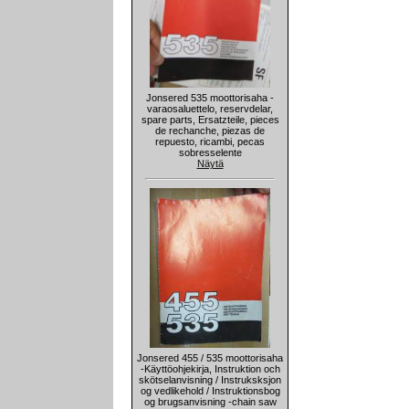
Jonsered 535 moottorisaha -
varaosaluettelo, reservdelar,
spare parts, Ersatzteile, pieces
de rechanche, piezas de
repuesto, ricambi, pecas
sobresselente
Näytä
Jonsered 455 / 535 moottorisaha
-Käyttöohjekirja, Instruktion och
skötselanvisning / Instruksksjon
og vedlikehold / Instruktionsbog
og brugsanvisning -chain saw