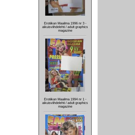
Erotiikan Maailma 1996 nr 3 -
aikuisviihdelehti / adult graphics
magazine
Erotiikan Maailma 1994 nr 1 -
aikuisviihdelehti / adult graphics
magazine