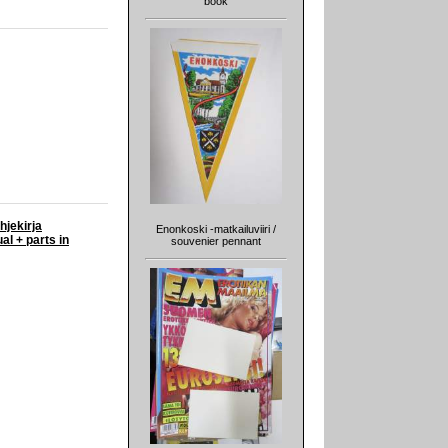
book
hjekirja
Enonkoski -matkailuviiri /
al + parts in
souvenier pennant