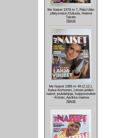
Me Naiset 1979 nr 7, Päivi Uitto
yllätysmissi Oulusta, Helena
Takalo
Näytä
Me Naiset 1986 nr 49 (2.12.),
Kaisa Korhonen, Linnan juhlien
naiset, joululahjoja, huippuneuleet
- Krizian, Aarikka mainos
Näytä