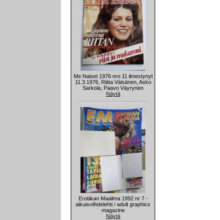
Me Naiset 1976 nro 11 ilmestynyt
11.3.1976, Riitta Väisänen, Asko
Sarkola, Paavo Väyrynen
Näytä
Erotiikan Maailma 1992 nr 7 -
aikuisviihdelehti / adult graphics
magazine
Näytä