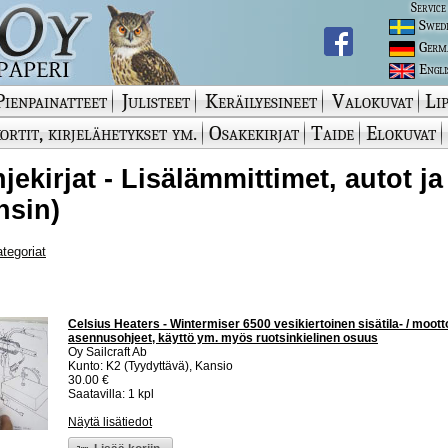
Service
Swed
Germ
Engli
Pienpainatteet
Julisteet
Keräilyesineet
Valokuvat
Lip
ortit, kirjelähetykset ym.
Osakekirjat
Taide
Elokuvat
jekirjat - Lisälämmittimet, autot j
nsin)
ategoriat
Celsius Heaters - Wintermiser 6500 vesikiertoinen sisätila- / moott
asennusohjeet, käyttö ym. myös ruotsinkielinen osuus
Oy Sailcraft Ab
Kunto: K2 (Tyydyttävä), Kansio
30.00 €
Saatavilla: 1 kpl
Näytä lisätiedot