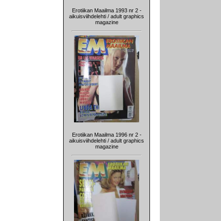
Erotiikan Maailma 1993 nr 2 -
aikuisviihdelehti / adult graphics
magazine
Erotiikan Maailma 1996 nr 2 -
aikuisviihdelehti / adult graphics
magazine