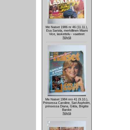
Me Naiset 1986 nr 46 (11.11.),
Esa Sariola, merkillinen Miami
Vice, laskettelu - vaatteet
Näytä
Me Naiset 1984 nro 41 (9.10.),
Prinsessa Caroline, Sari Aspholm,
prinsessa Diana, Gilda, Brigitte
Bardot
Näytä