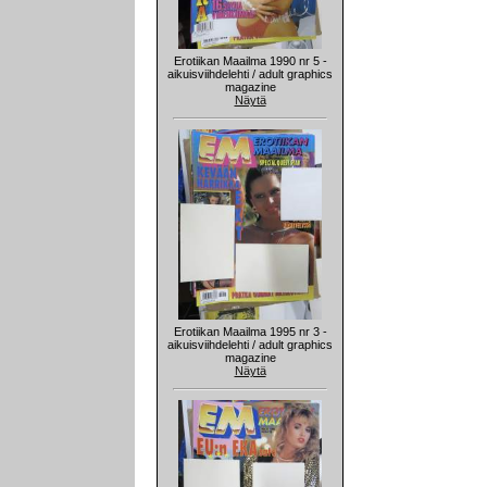
Erotiikan Maailma 1990 nr 5 -
aikuisviihdelehti / adult graphics
magazine
Näytä
Erotiikan Maailma 1995 nr 3 -
aikuisviihdelehti / adult graphics
magazine
Näytä