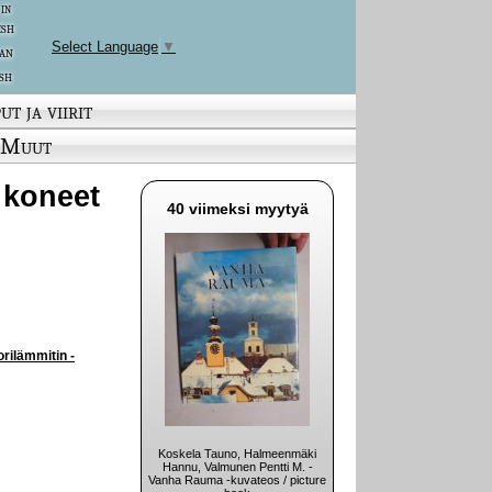
 in
ish
Select Language
▼
an
sh
ut ja viirit
Muut
a koneet
40 viimeksi myytyä
orilämmitin -
Koskela Tauno, Halmeenmäki
Hannu, Valmunen Pentti M. -
Vanha Rauma -kuvateos / picture