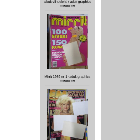
aikuisviihdelehti / adult graphics
magazine
Mirrit 1989 nr 1 -adult graphics
magazine