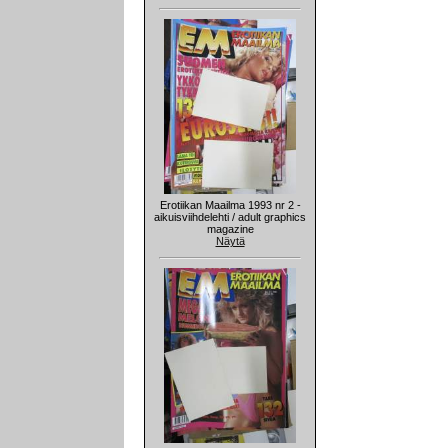
Erotiikan Maailma 1993 nr 2 -
aikuisviihdelehti / adult graphics
magazine
Näytä