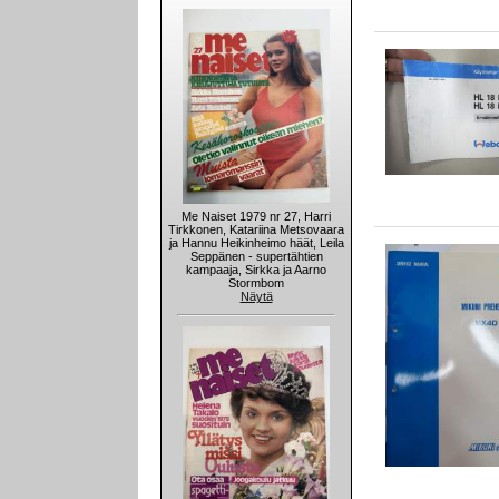
Me Naiset 1979 nr 27, Harri
Tirkkonen, Katariina Metsovaara
ja Hannu Heikinheimo häät, Leila
Seppänen - supertähtien
kampaaja, Sirkka ja Aarno
Stormbom
Näytä