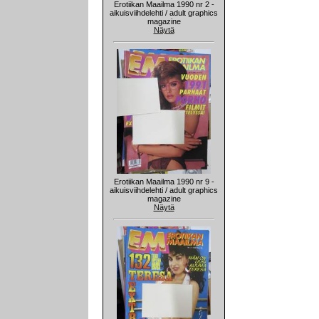
Erotiikan Maailma 1990 nr 2 -
aikuisviihdelehti / adult graphics
magazine
Näytä
Erotiikan Maailma 1990 nr 9 -
aikuisviihdelehti / adult graphics
magazine
Näytä