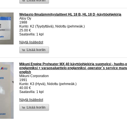
Lisää koriin
Webasto Ilmalämmityslaitteet HL 18 B, HL 18 D -käyttöohjekirja
Atoy Oy
1988
Kunto: K2 (Tyydyttävä), Nidottu (pehmeäk.)
25.00 €
Saatavilla: 1 kpl
Näytä lisätiedot
Lisää koriin
Mikuni Engine Preheater MX 40 käyttöohjekirja suomeksi - huolto-o
englanniksi + varaosaluettelo englanniksi -operator´s service manu
english
Mikuni Corporation
1991
Kunto: K3 (Hyvä), Nidottu (pehmeäk.)
40.00 €
Saatavilla: 1 kpl
Näytä lisätiedot
Lisää koriin