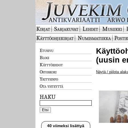
Kirjat
Sarjakuvat
Lehdet
Musiikki
Käyttöohjekirjat
Numismatiikka
Postik
Käyttöoh
Etusivu
Blogi
(uusin e
Käyttöehdot
Ostoskori
Näytä / piilota alak
Yritysinfo
Ota yhteyttä
HAKU
40 viimeksi lisättyä