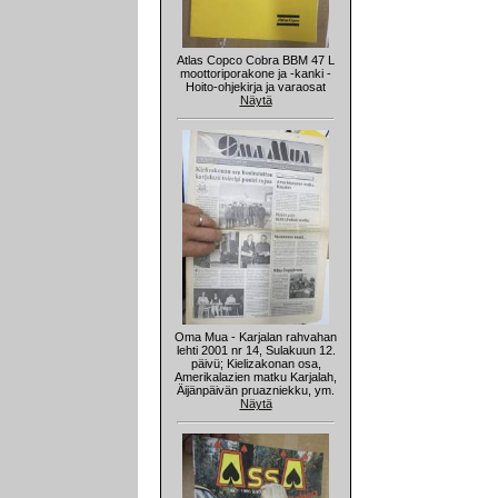
Atlas Copco Cobra BBM 47 L
moottoriporakone ja -kanki -
Hoito-ohjekirja ja varaosat
Näytä
Oma Mua - Karjalan rahvahan
lehti 2001 nr 14, Sulakuun 12.
päivü; Kielizakonan osa,
Amerikalazien matku Karjalah,
Äijänpäivän pruazniekku, ym.
Näytä