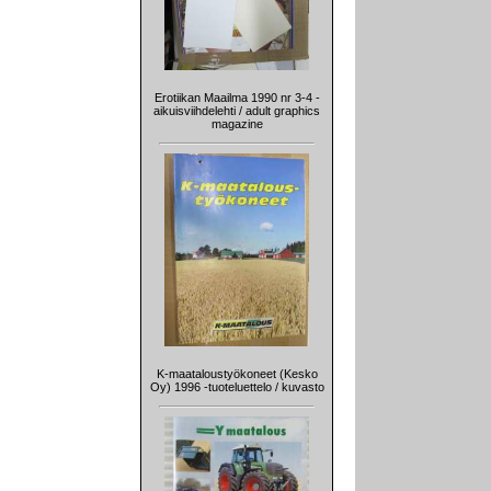
Erotiikan Maailma 1990 nr 3-4 -
aikuisviihdelehti / adult graphics
magazine
K-maataloustyökoneet (Kesko
Oy) 1996 -tuoteluettelo / kuvasto