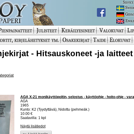
Service
Swed
Germ
Engli
Pienpainatteet
Julisteet
Keräilyesineet
Valokuvat
Lip
ortit, kirjelähetykset ym.
Osakekirjat
Taide
Elokuvat
ekirjat - Hitsauskoneet -ja laitteet
ategoriat
AGA X-21 monikäyttöpoltin, selostus - käyttöohje - hoito-ohje - var
AGA
1965
Kunto: K2 (Tyydyttävä), Nidottu (pehmeäk.)
10.00 €
Saatavilla: 1 kpl
Näytä lisätiedot