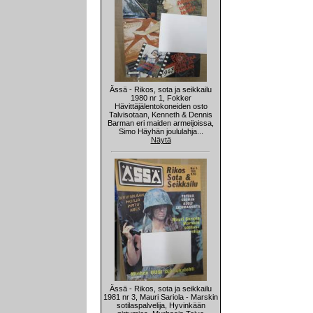
Ässä - Rikos, sota ja seikkailu
1980 nr 1, Fokker
Hävittäjälentokoneiden osto
Talvisotaan, Kenneth & Dennis
Barman eri maiden armeijoissa,
Simo Häyhän joululahja...
Näytä
Ässä - Rikos, sota ja seikkailu
1981 nr 3, Mauri Sariola - Marskin
sotilaspalvelija, Hyvinkään