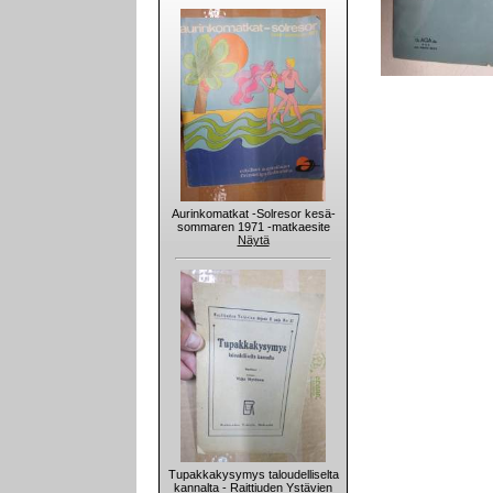
Aurinkomatkat -Solresor kesä-
sommaren 1971 -matkaesite
Näytä
Tupakkakysymys taloudelliselta
kannalta - Raittiuden Ystävien