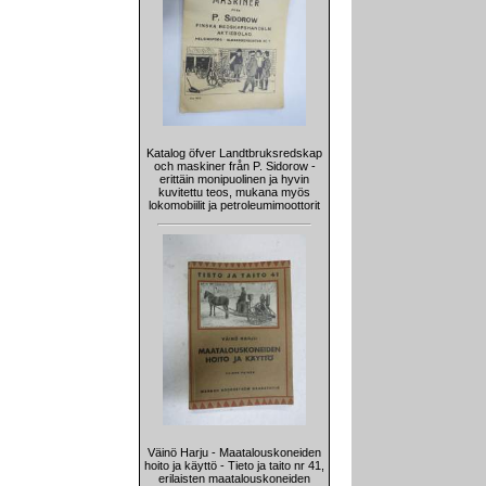
Katalog öfver Landtbruksredskap
och maskiner från P. Sidorow -
erittäin monipuolinen ja hyvin
kuvitettu teos, mukana myös
lokomobiilit ja petroleumimoottorit
Väinö Harju - Maatalouskoneiden
hoito ja käyttö - Tieto ja taito nr 41,
erilaisten maatalouskoneiden