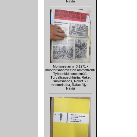
Näytä
Mottimestari nr 3 1971 -
moottorisahamiesten ammattilehti,
Työpenkkimenetelmää,
Turvallisuusohhjeita, Raket
suojasaapas, Raket 50
moottorisaha, Raket öljyt...
Näytä