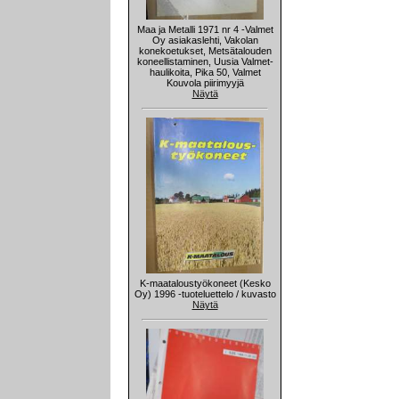
Maa ja Metalli 1971 nr 4 -Valmet
Oy asiakaslehti, Vakolan
konekoetukset, Metsätalouden
koneellistaminen, Uusia Valmet-
haulikoita, Pika 50, Valmet
Kouvola piirimyyjä
Näytä
K-maataloustyökoneet (Kesko
Oy) 1996 -tuoteluettelo / kuvasto
Näytä