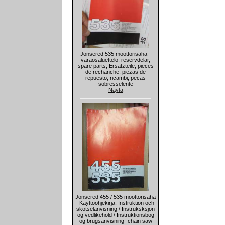
Jonsered 535 moottorisaha -
varaosaluettelo, reservdelar,
spare parts, Ersatzteile, pieces
de rechanche, piezas de
repuesto, ricambi, pecas
sobresselente
Näytä
Jonsered 455 / 535 moottorisaha
-Käyttöohjekirja, Instruktion och
skötselanvisning / Instruksksjon
og vedlikehold / Instruktionsbog
og brugsanvisning -chain saw