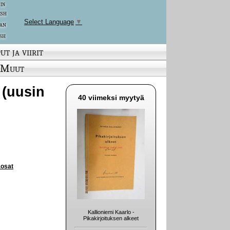
 in
ish
Select Language
▼
an
sh
ut ja viirit
Muut
 (uusin
40 viimeksi myytyä
aosat
Kallioniemi Kaarlo -
Pikakirjoituksen alkeet