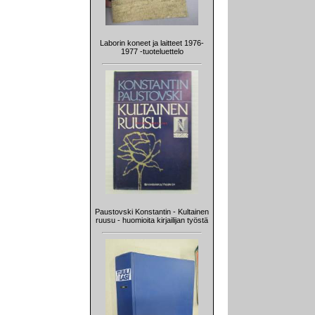
Laborin koneet ja laitteet 1976-
1977 -tuoteluettelo
Paustovski Konstantin - Kultainen
ruusu - huomioita kirjailijan työstä