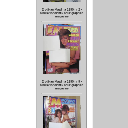
Erotiikan Maailma 1990 nr 2 -
aikuisviihdelehti / adult graphics
magazine
Erotiikan Maailma 1990 nr 9 -
aikuisviihdelehti / adult graphics
magazine