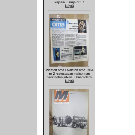
kirjasia II sarja nr 57
Näytä
Miesten oma / Naisten oma 1964
nr 2 -selostavan mainonnan
osoitteeton julkaisu, kääntölehti
Näytä