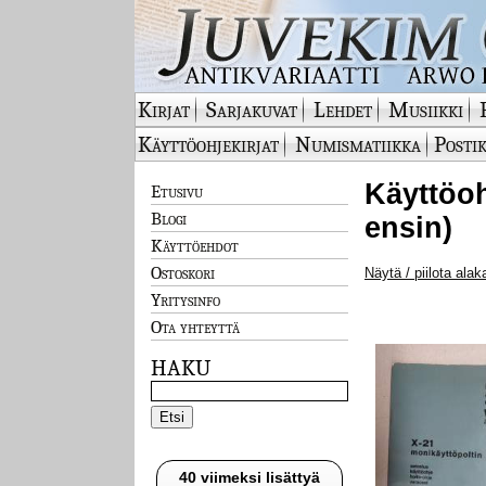
Kirjat
Sarjakuvat
Lehdet
Musiikki
Käyttöohjekirjat
Numismatiikka
Postik
Käyttöohj
Etusivu
Blogi
ensin)
Käyttöehdot
Ostoskori
Näytä / piilota alak
Yritysinfo
Ota yhteyttä
HAKU
40 viimeksi lisättyä