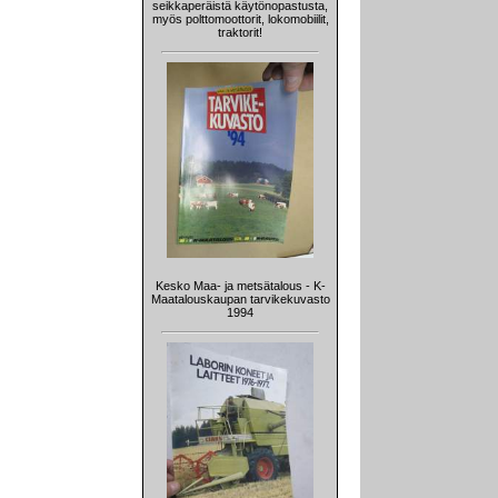
seikkaperäistä käytönopastusta,
myös polttomoottorit, lokomobiilit,
traktorit!
Kesko Maa- ja metsätalous - K-
Maatalouskaupan tarvikekuvasto
1994