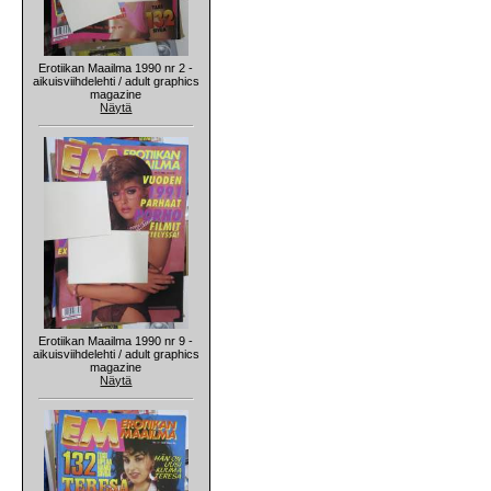
Erotiikan Maailma 1990 nr 2 -
aikuisviihdelehti / adult graphics
magazine
Näytä
Erotiikan Maailma 1990 nr 9 -
aikuisviihdelehti / adult graphics
magazine
Näytä