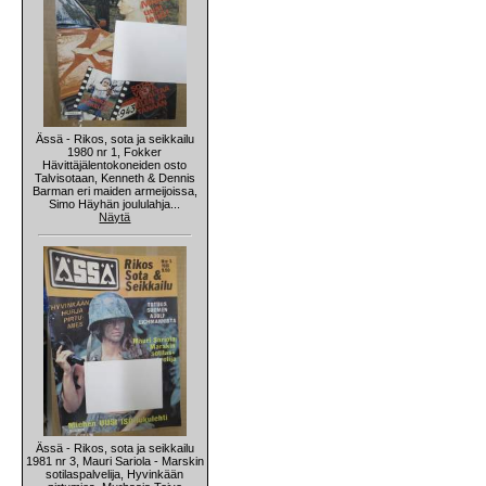
Ässä - Rikos, sota ja seikkailu
1980 nr 1, Fokker
Hävittäjälentokoneiden osto
Talvisotaan, Kenneth & Dennis
Barman eri maiden armeijoissa,
Simo Häyhän joululahja...
Näytä
Ässä - Rikos, sota ja seikkailu
1981 nr 3, Mauri Sariola - Marskin
sotilaspalvelija, Hyvinkään