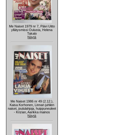
Me Naiset 1979 nr 7, Päivi Uitto
yllätysmissi Oulusta, Helena
Takalo
Näytä
Me Naiset 1986 nr 49 (2.12.),
Kaisa Korhonen, Linnan juhlien
naiset, joululahjoja, huippuneuleet
- Krizian, Aarikka mainos
Näytä