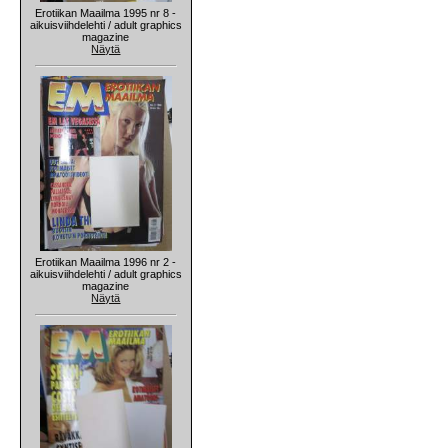
Erotiikan Maailma 1995 nr 8 -
aikuisviihdelehti / adult graphics
magazine
Näytä
Erotiikan Maailma 1996 nr 2 -
aikuisviihdelehti / adult graphics
magazine
Näytä