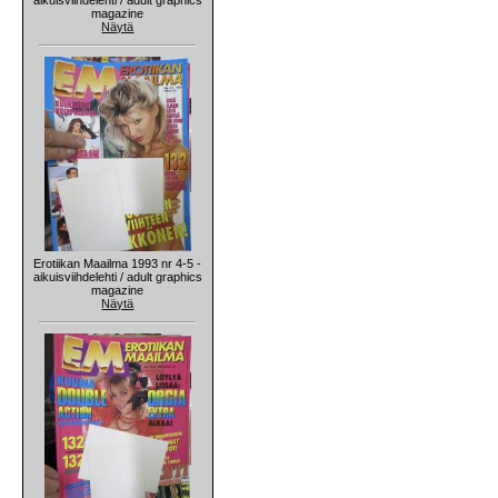
magazine
Näytä
Erotiikan Maailma 1993 nr 4-5 -
aikuisviihdelehti / adult graphics
magazine
Näytä