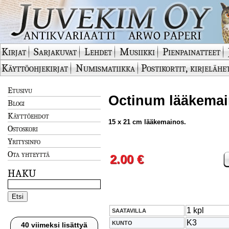
Kirjat
Sarjakuvat
Lehdet
Musiikki
Pienpainatteet
Käyttöohjekirjat
Numismatiikka
Postikortit, kirjelähe
Etusivu
Octinum lääkemai
Blogi
Käyttöehdot
15 x 21 cm lääkemainos.
Ostoskori
Yritysinfo
Ota yhteyttä
2.00 €
HAKU
1 kpl
SAATAVILLA
K3
KUNTO
40 viimeksi lisättyä