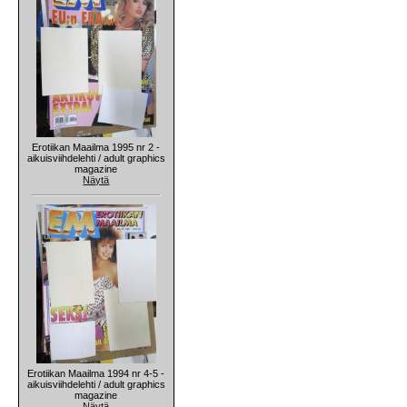
Erotiikan Maailma 1995 nr 2 -
aikuisviihdelehti / adult graphics
magazine
Näytä
Erotiikan Maailma 1994 nr 4-5 -
aikuisviihdelehti / adult graphics
magazine
Näytä