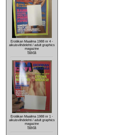
Erotiikan Maailma 1988 nr 4 -
aikuisviihdelehti / adult graphics
magazine
Näytä
Erotiikan Maailma 1988 nr 1 -
aikuisviihdelehti / adult graphics
magazine
Näytä