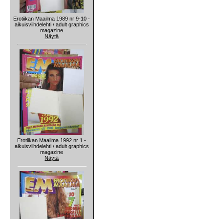
Erotiikan Maailma 1989 nr 9-10 -
aikuisviihdelehti / adult graphics
magazine
Näytä
Erotiikan Maailma 1992 nr 1 -
aikuisviihdelehti / adult graphics
magazine
Näytä