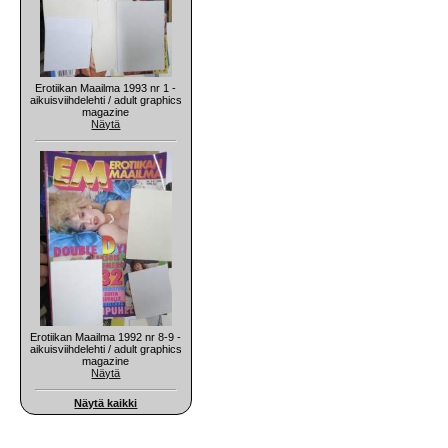
Erotiikan Maailma 1993 nr 1 -
aikuisviihdelehti / adult graphics
magazine
Näytä
Erotiikan Maailma 1992 nr 8-9 -
aikuisviihdelehti / adult graphics
magazine
Näytä
Näytä kaikki