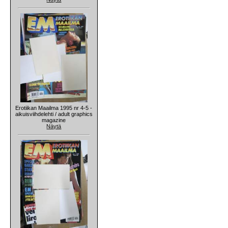
Erotiikan Maailma 1995 nr 4-5 -
aikuisviihdelehti / adult graphics
magazine
Näytä