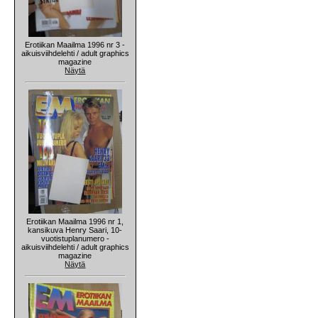
Erotiikan Maailma 1996 nr 3 -
aikuisviihdelehti / adult graphics
magazine
Näytä
Erotiikan Maailma 1996 nr 1,
kansikuva Henry Saari, 10-
vuotistuplanumero -
aikuisviihdelehti / adult graphics
magazine
Näytä