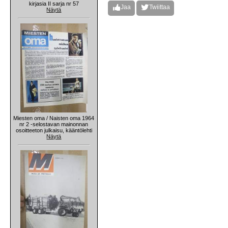
kirjasia II sarja nr 57
Jaa
Twiittaa
Näytä
Miesten oma / Naisten oma 1964
nr 2 -selostavan mainonnan
osoitteeton julkaisu, kääntölehti
Näytä