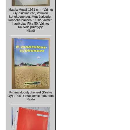
Maa ja Metalli 1971 nr 4 -Valmet
Oy asiakaslehti, Vakolan
konekoetukset, Metsätalouden
koneellistaminen, Uusia Valmet-
haulikoita, Pika 50, Valmet
Kouvola piirimyyjä
Näytä
K-maataloustyökoneet (Kesko
Oy) 1996 -tuoteluettelo / kuvasto
Näytä