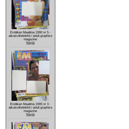
Erotiikan Maailma 1990 nr 5 -
aikuisviihdelehti / adult graphics
magazine
Näytä
Erotiikan Maailma 1995 nr 3 -
aikuisviihdelehti / adult graphics
magazine
Näytä