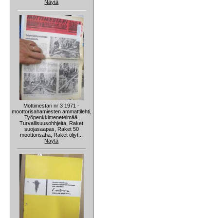
Näytä
Mottimestari nr 3 1971 -
moottorisahamiesten ammattilehti,
Työpenkkimenetelmää,
Turvallisuusohhjeita, Raket
suojasaapas, Raket 50
moottorisaha, Raket öljyt...
Näytä