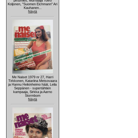
pirtumies, Murhaaja Toivo
Koljonen, "Suomen Eichmann" Ari
Kauhanen...
Näytä
Me Naiset 1979 nr 27, Harri
Tirkkonen, Katariina Metsovaara
ja Hannu Heikinheimo häät, Leila
Seppänen - supertähtien
kampaaja, Sirkka ja Aarno
Stormbom
Näytä