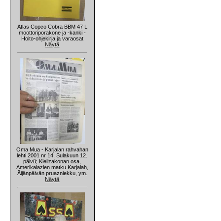
Atlas Copco Cobra BBM 47 L
moottoriporakone ja -kanki -
Hoito-ohjekirja ja varaosat
Näytä
Oma Mua - Karjalan rahvahan
lehti 2001 nr 14, Sulakuun 12.
päivü; Kielizakonan osa,
Amerikalazien matku Karjalah,
Äijänpäivän pruazniekku, ym.
Näytä