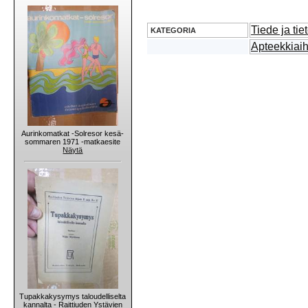
Tiede ja tie
KATEGORIA
Apteekkiai
Aurinkomatkat -Solresor kesä-
sommaren 1971 -matkaesite
Näytä
Tupakkakysymys taloudelliselta
kannalta - Raittiuden Ystävien