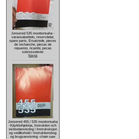
Jonsered 535 moottorisaha -
varaosaluettelo, reservdelar,
spare parts, Ersatzteile, pieces
de rechanche, piezas de
repuesto, ricambi, pecas
sobresselente
Näytä
Jonsered 455 / 535 moottorisaha
-Käyttöohjekirja, Instruktion och
skötselanvisning / Instruksksjon
og vedlikehold / Instruktionsbog
og brugsanvisning -chain saw