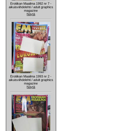
Erotiikan Maailma 1992 nr 7 -
aikuisviihdelehti / adult graphics
magazine
Näytä
Erotiikan Maailma 1993 nr 2 -
aikuisviihdelehti / adult graphics
magazine
Näytä