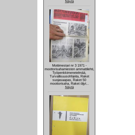
Näytä
Mottimestari nr 3 1971 -
moottorisahamiesten ammattilehti,
Työpenkkimenetelmää,
Turvallisuusohhjeita, Raket
suojasaapas, Raket 50
moottorisaha, Raket öljyt...
Näytä