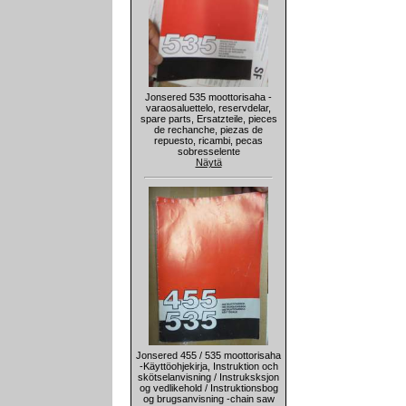
Jonsered 535 moottorisaha -
varaosaluettelo, reservdelar,
spare parts, Ersatzteile, pieces
de rechanche, piezas de
repuesto, ricambi, pecas
sobresselente
Näytä
Jonsered 455 / 535 moottorisaha
-Käyttöohjekirja, Instruktion och
skötselanvisning / Instruksksjon
og vedlikehold / Instruktionsbog
og brugsanvisning -chain saw