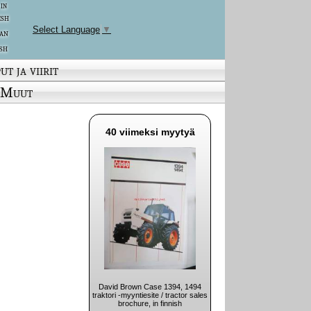
 in
ish
Select Language
▼
an
sh
ut ja viirit
Muut
40 viimeksi myytyä
David Brown Case 1394, 1494
traktori -myyntiesite / tractor sales
brochure, in finnish