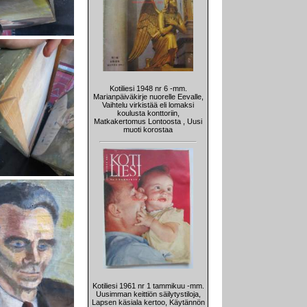
Kotiliesi 1948 nr 6 -mm.
Marianpäiväkirje nuorelle Eevalle,
Vaihtelu virkistää eli lomaksi
koulusta konttoriin,
Matkakertomus Lontoosta , Uusi
muoti korostaa
Kotiliesi 1961 nr 1 tammikuu -mm.
Uusimman keittiön säilytystiloja,
Lapsen käsiala kertoo, Käytännön