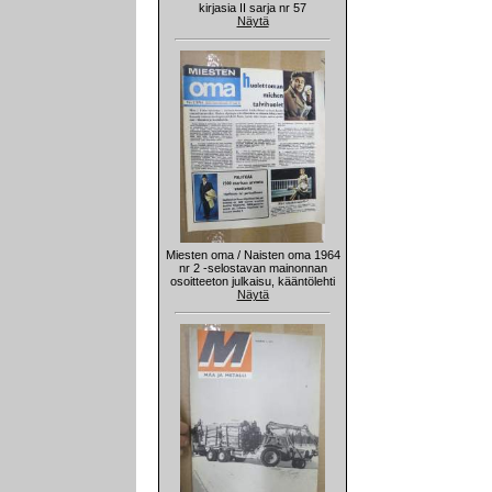
kirjasia II sarja nr 57
Näytä
Miesten oma / Naisten oma 1964
nr 2 -selostavan mainonnan
osoitteeton julkaisu, kääntölehti
Näytä