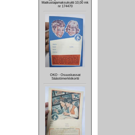
Matkustajamaksukuitti 10,00 mk
nr 174470
OKO - Osuuskassat
Säästömerkkikortti