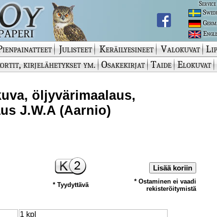
Service
Swed
Germ
Engli
Pienpainatteet
Julisteet
Keräilyesineet
Valokuvat
Lip
ortit, kirjelähetykset ym.
Osakekirjat
Taide
Elokuvat
uva, öljyvärimaalaus,
us J.W.A (Aarnio)
Lisää koriin
* Ostaminen ei vaadi
* Tyydyttävä
rekisteröitymistä
1 kpl