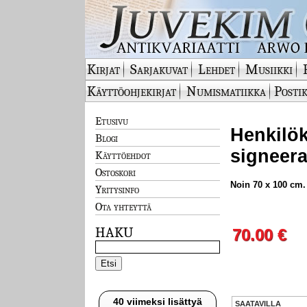
Kirjat
Sarjakuvat
Lehdet
Musiikki
Käyttöohjekirjat
Numismatiikka
Postik
Etusivu
Henkilök
Blogi
signeera
Käyttöehdot
Ostoskori
Noin 70 x 100 cm.
Yritysinfo
Ota yhteyttä
HAKU
70.00 €
40 viimeksi lisättyä
SAATAVILLA