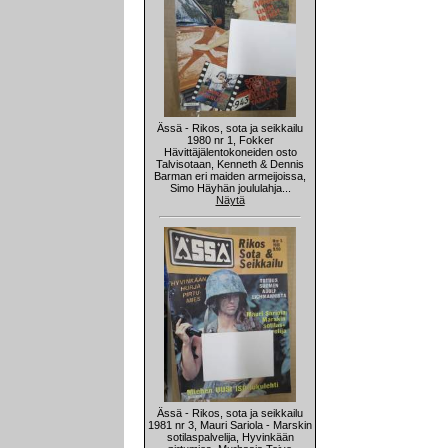
Ässä - Rikos, sota ja seikkailu
1980 nr 1, Fokker
Hävittäjälentokoneiden osto
Talvisotaan, Kenneth & Dennis
Barman eri maiden armeijoissa,
Simo Häyhän joululahja...
Näytä
Ässä - Rikos, sota ja seikkailu
1981 nr 3, Mauri Sariola - Marskin
sotilaspalvelija, Hyvinkään