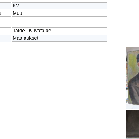
K2
Muu
U
Taide - Kuvataide
Maalaukset