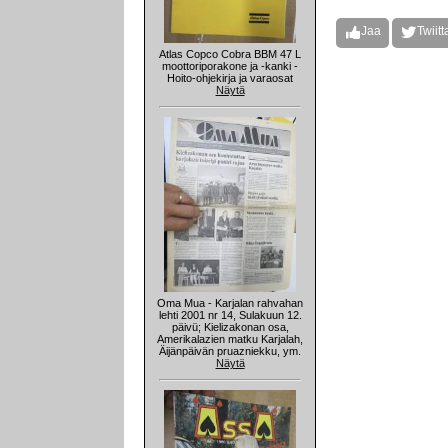
Jaa
Twiitt
Atlas Copco Cobra BBM 47 L
moottoriporakone ja -kanki -
Hoito-ohjekirja ja varaosat
Näytä
Oma Mua - Karjalan rahvahan
lehti 2001 nr 14, Sulakuun 12.
päivü; Kielizakonan osa,
Amerikalazien matku Karjalah,
Äijänpäivän pruazniekku, ym.
Näytä