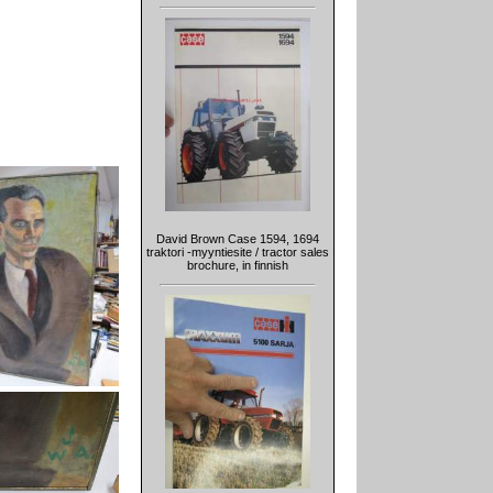
David Brown Case 1594, 1694
traktori -myyntiesite / tractor sales
brochure, in finnish