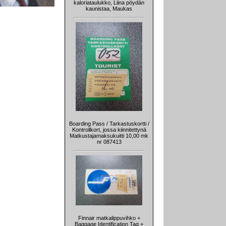
kaloriataulukko, Liina pöydän
kaunistaa, Maukas
Boarding Pass / Tarkastuskortti /
Kontrollkort, jossa kiinnitettynä
Matkustajamaksukuitti 10,00 mk
nr 087413
Finnair matkalippuvihko +
Baggage Identification Tag +