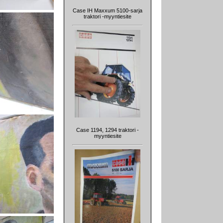
Case IH Maxxum 5100-sarja
traktori -myyntiesite
Case 1194, 1294 traktori -
myyntiesite