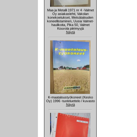
Maa ja Metalli 1971 nr 4 -Valmet
Oy asiakaslehti, Vakolan
konekoetukset, Metsätalouden
koneellistaminen, Uusia Valmet-
haulikoita, Pika 50, Valmet
Kouvola piirimyyjä
Näytä
K-maataloustyökoneet (Kesko
Oy) 1996 -tuoteluettelo / kuvasto
Näytä