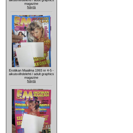
magazine
Näytä
Erotiikan Maailma 1993 nr 4-5 -
aikuisviihdelehti / adult graphics
magazine
Näytä