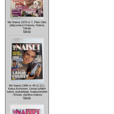
Me Naiset 1979 nr 7, Päivi Uitto
yllätysmissi Oulusta, Helena
Takalo
Näytä
Me Naiset 1986 nr 49 (2.12.),
Kaisa Korhonen, Linnan juhlien
naiset, joululahjoja, huippuneuleet
- Krizian, Aarikka mainos
Näytä