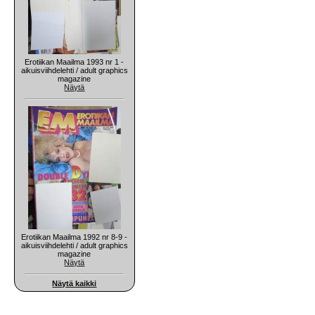
Erotiikan Maailma 1993 nr 1 -
aikuisviihdelehti / adult graphics
magazine
Näytä
Erotiikan Maailma 1992 nr 8-9 -
aikuisviihdelehti / adult graphics
magazine
Näytä
Näytä kaikki