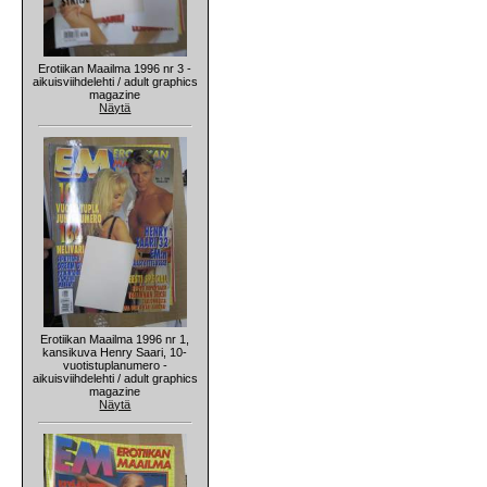
Erotiikan Maailma 1996 nr 3 -
aikuisviihdelehti / adult graphics
magazine
Näytä
Erotiikan Maailma 1996 nr 1,
kansikuva Henry Saari, 10-
vuotistuplanumero -
aikuisviihdelehti / adult graphics
magazine
Näytä