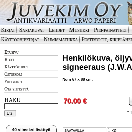
Kirjat
Sarjakuvat
Lehdet
Musiikki
Pienpainatteet
Käyttöohjekirjat
Numismatiikka
Postikortit, kirjelähe
Etusivu
Henkilökuva, öljy
Blogi
signeeraus (J.W.A
Käyttöehdot
Ostoskori
Noin 67 x 88 cm.
Yritysinfo
Ota yhteyttä
HAKU
70.00 €
* 
40 viimeksi lisättyä
1 kpl
SAATAVILLA