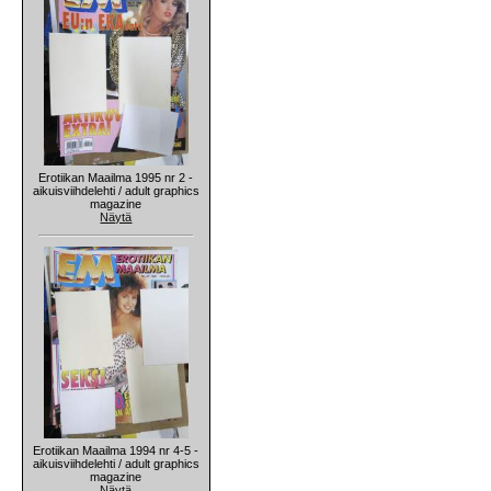
Erotiikan Maailma 1995 nr 2 -
aikuisviihdelehti / adult graphics
magazine
Näytä
Erotiikan Maailma 1994 nr 4-5 -
aikuisviihdelehti / adult graphics
magazine
Näytä