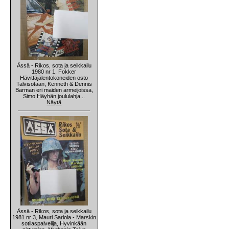
Ässä - Rikos, sota ja seikkailu
1980 nr 1, Fokker
Hävittäjälentokoneiden osto
Talvisotaan, Kenneth & Dennis
Barman eri maiden armeijoissa,
Simo Häyhän joululahja...
Näytä
Ässä - Rikos, sota ja seikkailu
1981 nr 3, Mauri Sariola - Marskin
sotilaspalvelija, Hyvinkään