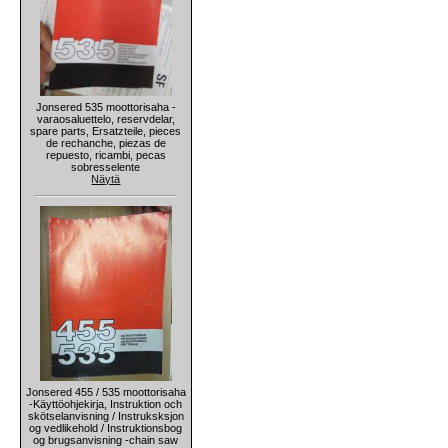
Jonsered 535 moottorisaha -
varaosaluettelo, reservdelar,
spare parts, Ersatzteile, pieces
de rechanche, piezas de
repuesto, ricambi, pecas
sobresselente
Näytä
Jonsered 455 / 535 moottorisaha
-Käyttöohjekirja, Instruktion och
skötselanvisning / Instruksksjon
og vedlikehold / Instruktionsbog
og brugsanvisning -chain saw