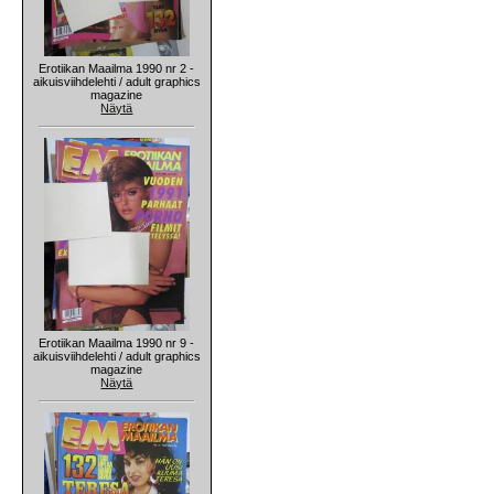
Erotiikan Maailma 1990 nr 2 -
aikuisviihdelehti / adult graphics
magazine
Näytä
Erotiikan Maailma 1990 nr 9 -
aikuisviihdelehti / adult graphics
magazine
Näytä