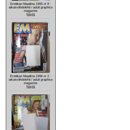
Erotiikan Maailma 1995 nr 8 -
aikuisviihdelehti / adult graphics
magazine
Näytä
Erotiikan Maailma 1996 nr 2 -
aikuisviihdelehti / adult graphics
magazine
Näytä