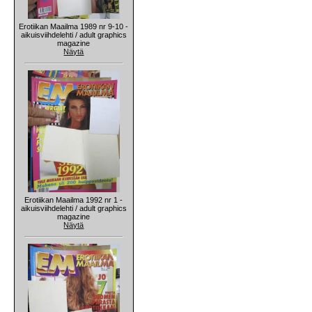
Erotiikan Maailma 1989 nr 9-10 -
aikuisviihdelehti / adult graphics
magazine
Näytä
Erotiikan Maailma 1992 nr 1 -
aikuisviihdelehti / adult graphics
magazine
Näytä