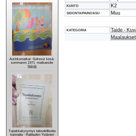
K2
KUNTO
Muu
SIDONTA/PAINOASU
Taide - Kuv
KATEGORIA
Maalaukset
Aurinkomatkat -Solresor kesä-
sommaren 1971 -matkaesite
Näytä
Tupakkakysymys taloudelliselta
kannalta - Raittiuden Ystävien