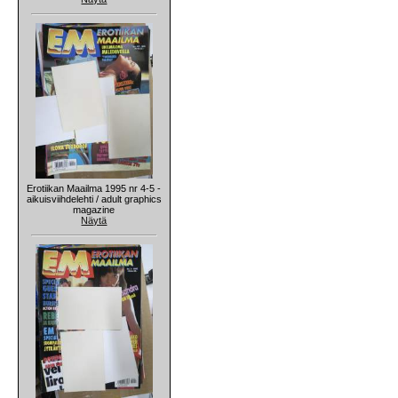
Erotiikan Maailma 1995 nr 4-5 -
aikuisviihdelehti / adult graphics
magazine
Näytä