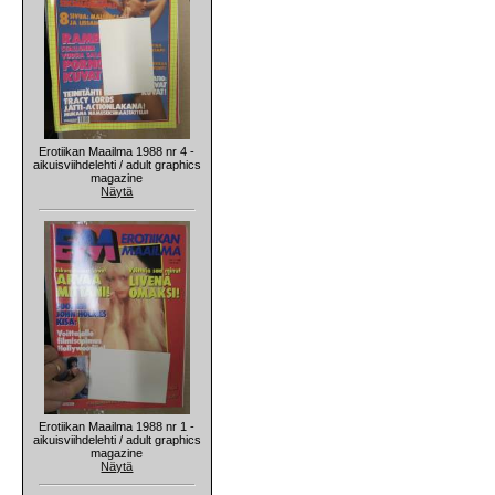
Erotiikan Maailma 1988 nr 4 -
aikuisviihdelehti / adult graphics
magazine
Näytä
Erotiikan Maailma 1988 nr 1 -
aikuisviihdelehti / adult graphics
magazine
Näytä