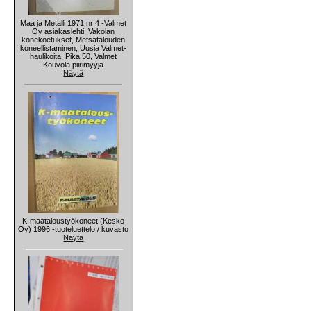
Maa ja Metalli 1971 nr 4 -Valmet
Oy asiakaslehti, Vakolan
konekoetukset, Metsätalouden
koneellistaminen, Uusia Valmet-
haulikoita, Pika 50, Valmet
Kouvola piirimyyjä
Näytä
K-maataloustyökoneet (Kesko
Oy) 1996 -tuoteluettelo / kuvasto
Näytä