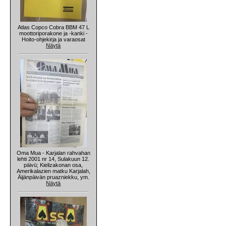
Atlas Copco Cobra BBM 47 L
moottoriporakone ja -kanki -
Hoito-ohjekirja ja varaosat
Näytä
Oma Mua - Karjalan rahvahan
lehti 2001 nr 14, Sulakuun 12.
päivü; Kielizakonan osa,
Amerikalazien matku Karjalah,
Äijänpäivän pruazniekku, ym.
Näytä