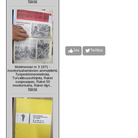
Näytä
Jaa
Twiittaa
Mottimestari nr 3 1971 -
moottorisahamiesten ammattilehti,
Työpenkkimenetelmää,
Turvallisuusohhjeita, Raket
suojasaapas, Raket 50
moottorisaha, Raket öljyt...
Näytä