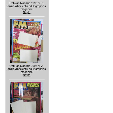
Erotiikan Maailma 1992 nr 7 -
aikuisviihdelehti / adult graphics
magazine
Näytä
Erotiikan Maailma 1993 nr 2 -
aikuisviihdelehti / adult graphics
magazine
Näytä