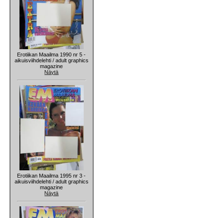
Erotiikan Maailma 1990 nr 5 -
aikuisviihdelehti / adult graphics
magazine
Näytä
Erotiikan Maailma 1995 nr 3 -
aikuisviihdelehti / adult graphics
magazine
Näytä