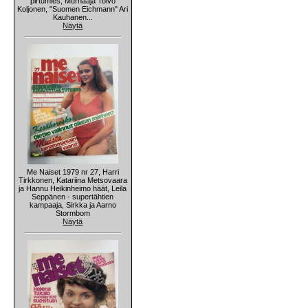
pirtumies, Murhaaja Toivo
Koljonen, "Suomen Eichmann" Ari
Kauhanen...
Näytä
Me Naiset 1979 nr 27, Harri
Tirkkonen, Katariina Metsovaara
ja Hannu Heikinheimo häät, Leila
Seppänen - supertähtien
kampaaja, Sirkka ja Aarno
Stormbom
Näytä