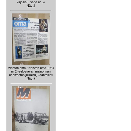
kirjasia II sarja nr 57
Näytä
Miesten oma / Naisten oma 1964
nr 2 -selostavan mainonnan
osoitteeton julkaisu, kääntölehti
Näytä