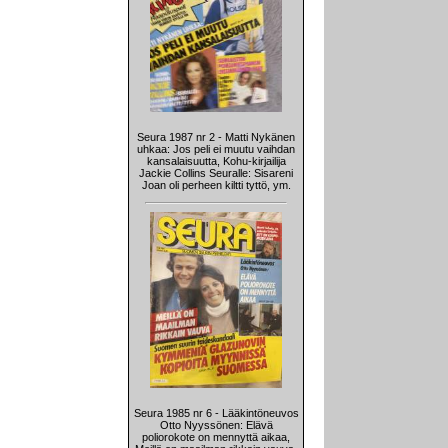
Seura 1987 nr 2 - Matti Nykänen
uhkaa: Jos peli ei muutu vaihdan
kansalaisuutta, Kohu-kirjailija
Jackie Collins Seuralle: Sisareni
Joan oli perheen kiltti tyttö, ym.
Seura 1985 nr 6 - Lääkintöneuvos
Otto Nyyssönen: Elävä
poliorokote on mennyttä aikaa,