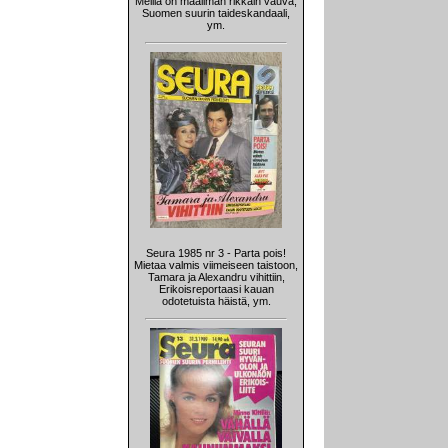
Meillä on maailman rikkain vauva,
Suomen suurin taideskandaali,
ym.
Seura 1985 nr 3 - Parta pois!
Mietaa valmis viimeiseen taistoon,
Tamara ja Alexandru vihittiin,
Erikoisreportaasi kauan
odotetuista häistä, ym.