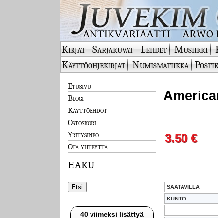
Kirjat
Sarjakuvat
Lehdet
Musiikki
Käyttöohjekirjat
Numismatiikka
Postik
Etusivu
America
Blogi
Käyttöehdot
Ostoskori
Yritysinfo
3.50 €
Ota yhteyttä
HAKU
SAATAVILLA
KUNTO
40 viimeksi lisättyä