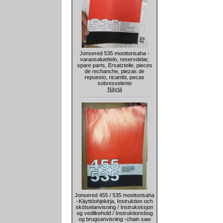
Jonsered 535 moottorisaha -
varaosaluettelo, reservdelar,
spare parts, Ersatzteile, pieces
de rechanche, piezas de
repuesto, ricambi, pecas
sobresselente
Näytä
Jonsered 455 / 535 moottorisaha
-Käyttöohjekirja, Instruktion och
skötselanvisning / Instruksksjon
og vedlikehold / Instruktionsbog
og brugsanvisning -chain saw