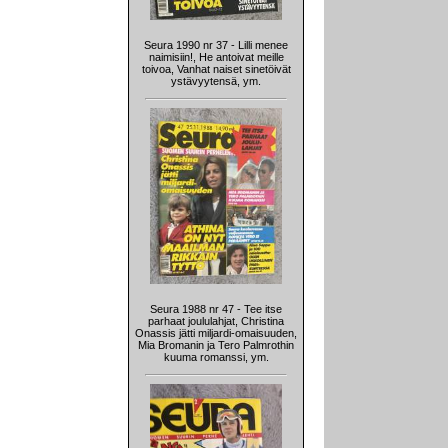
Seura 1990 nr 37 - Lilli menee
naimisiin!, He antoivat meille
toivoa, Vanhat naiset sinetöivät
ystävyytensä, ym.
Seura 1988 nr 47 - Tee itse
parhaat joululahjat, Christina
Onassis jätti miljardi-omaisuuden,
Mia Bromanin ja Tero Palmrothin
kuuma romanssi, ym.