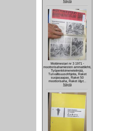
Näytä
Mottimestari nr 3 1971 -
moottorisahamiesten ammattilehti,
Työpenkkimenetelmää,
Turvallisuusohhjeita, Raket
suojasaapas, Raket 50
moottorisaha, Raket öljyt...
Näytä