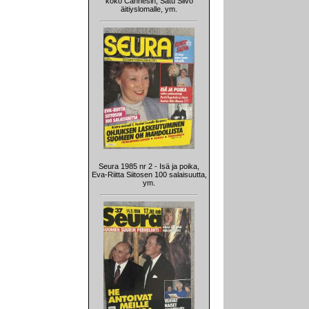
koko Cannesin, Satu Silvo
äitiyslomalle, ym.
Seura 1985 nr 2 - Isä ja poika,
Eva-Riitta Siitosen 100 salaisuutta,
ym.