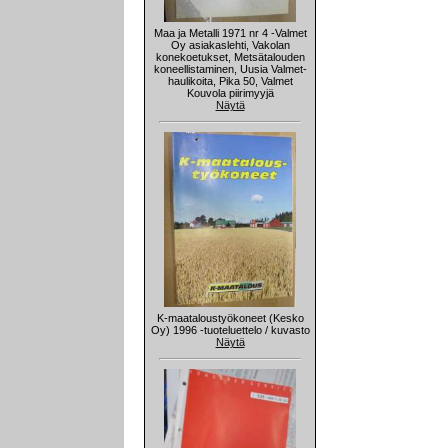
Maa ja Metalli 1971 nr 4 -Valmet
Oy asiakaslehti, Vakolan
konekoetukset, Metsätalouden
koneellistaminen, Uusia Valmet-
haulikoita, Pika 50, Valmet
Kouvola piirimyyjä
Näytä
K-maataloustyökoneet (Kesko
Oy) 1996 -tuoteluettelo / kuvasto
Näytä