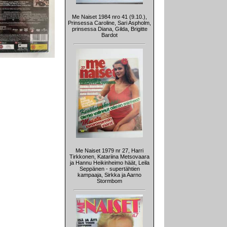
Me Naiset 1984 nro 41 (9.10.),
Prinsessa Caroline, Sari Aspholm,
prinsessa Diana, Gilda, Brigitte
Bardot
Me Naiset 1979 nr 27, Harri
Tirkkonen, Katariina Metsovaara
ja Hannu Heikinheimo häät, Leila
Seppänen - supertähtien
kampaaja, Sirkka ja Aarno
Stormbom