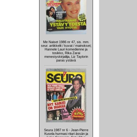
Me Naiset 1986 nr 47, sis. mm.
seur. artikkelit / kuvat / mainokset;
Hannele Lauri komedienne ja
tosikko, Rika Zarai
menestyskirjailija, Liz Taylorin
paras ystävä
Seura 1987 nr 6 - Jean-Pierre
Kusela hurmasi ritari ässän ja