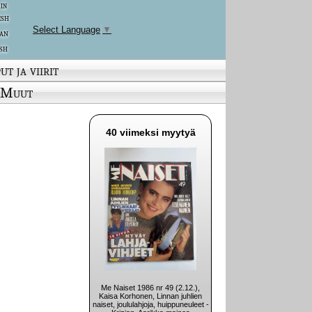
 in
ish
Select Language
▼
an
sh
ut ja viirit
Muut
40 viimeksi myytyä
Me Naiset 1986 nr 49 (2.12.),
Kaisa Korhonen, Linnan juhlien
naiset, joululahjoja, huippuneuleet -