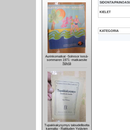
SIDONTA/PAINOAS
KIELET
KATEGORIA
Aurinkomatkat -Solresor kesä-
sommaren 1971 -matkaesite
Näytä
Tupakkakysymys taloudelliselta
kannalta - Raittiuden Ystävien