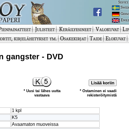
Service
Swed
Germ
Engli
Pienpainatteet
Julisteet
Keräilyesineet
Valokuvat
Lip
ortit, kirjelähetykset ym.
Osakekirjat
Taide
Elokuvat
n gangster - DVD
Lisää koriin
* Uusi tai lähes uutta
* Ostaminen ei vaadi
vastaava
rekisteröitymistä
1 kpl
K5
Avaamaton muoveissa