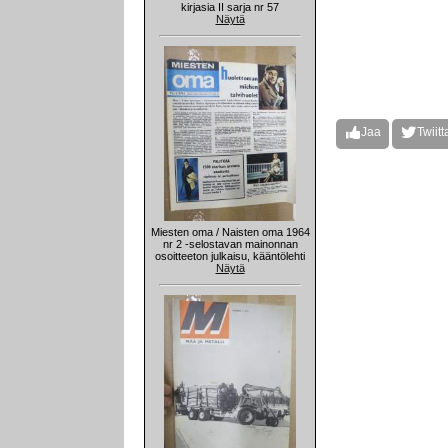
kirjasia II sarja nr 57
Näytä
Jaa
Twiitt
Miesten oma / Naisten oma 1964
nr 2 -selostavan mainonnan
osoitteeton julkaisu, kääntölehti
Näytä