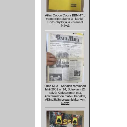
Atlas Copco Cobra BBM 47 L
moottoriporakone ja -kanki -
Hoito-ohjekirja ja varaosat
Näytä
Oma Mua - Karjalan rahvahan
lehti 2001 nr 14, Sulakuun 12.
päivü; Kielizakonan osa,
Amerikalazien matku Karjalah,
Äijänpäivän pruazniekku, ym.
Näytä