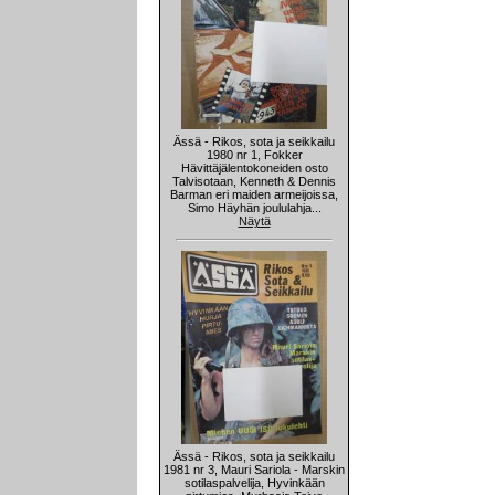
Ässä - Rikos, sota ja seikkailu
1980 nr 1, Fokker
Hävittäjälentokoneiden osto
Talvisotaan, Kenneth & Dennis
Barman eri maiden armeijoissa,
Simo Häyhän joululahja...
Näytä
Ässä - Rikos, sota ja seikkailu
1981 nr 3, Mauri Sariola - Marskin
sotilaspalvelija, Hyvinkään