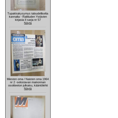
Tupakkakysymys taloudelliselta
kannalta - Raittiuden Ystävien
kirjasia II sarja nr 57
Näytä
Miesten oma / Naisten oma 1964
nr 2 -selostavan mainonnan
osoitteeton julkaisu, kääntölehti
Näytä