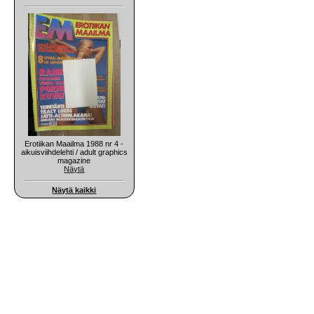
Erotiikan Maailma 1988 nr 4 -
aikuisviihdelehti / adult graphics
magazine
Näytä
Näytä kaikki