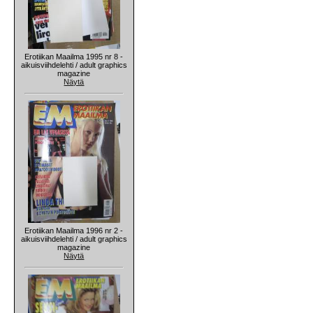
Erotiikan Maailma 1995 nr 8 -
aikuisviihdelehti / adult graphics
magazine
Näytä
Erotiikan Maailma 1996 nr 2 -
aikuisviihdelehti / adult graphics
magazine
Näytä