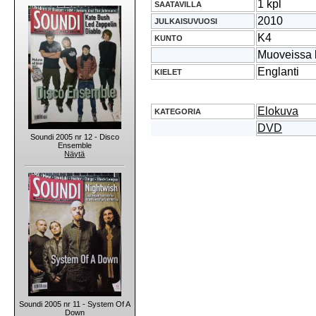
1 kpl
SAATAVILLA
2010
JULKAISUVUOSI
K4
KUNTO
Muoveissa 
Englanti
KIELET
Elokuva
KATEGORIA
DVD
Soundi 2005 nr 12 - Disco
Ensemble
Näytä
Soundi 2005 nr 11 - System Of A
Down