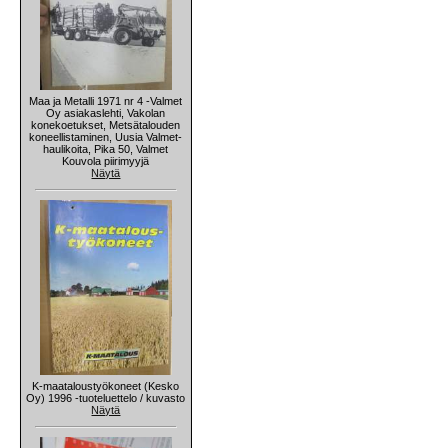
Maa ja Metalli 1971 nr 4 -Valmet
Oy asiakaslehti, Vakolan
konekoetukset, Metsätalouden
koneellistaminen, Uusia Valmet-
haulikoita, Pika 50, Valmet
Kouvola piirimyyjä
Näytä
K-maataloustyökoneet (Kesko
Oy) 1996 -tuoteluettelo / kuvasto
Näytä