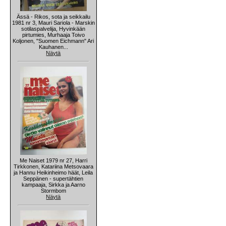
Ässä - Rikos, sota ja seikkailu
1981 nr 3, Mauri Sariola - Marskin
sotilaspalvelija, Hyvinkään
pirtumies, Murhaaja Toivo
Koljonen, "Suomen Eichmann" Ari
Kauhanen...
Näytä
Me Naiset 1979 nr 27, Harri
Tirkkonen, Katariina Metsovaara
ja Hannu Heikinheimo häät, Leila
Seppänen - supertähtien
kampaaja, Sirkka ja Aarno
Stormbom
Näytä