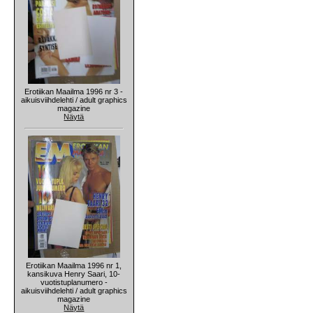
Erotiikan Maailma 1996 nr 3 -
aikuisviihdelehti / adult graphics
magazine
Näytä
Erotiikan Maailma 1996 nr 1,
kansikuva Henry Saari, 10-
vuotistuplanumero -
aikuisviihdelehti / adult graphics
magazine
Näytä