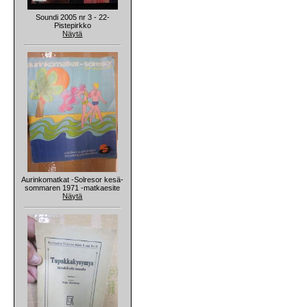
Soundi 2005 nr 3 - 22-
Pistepirkko
Näytä
Aurinkomatkat -Solresor kesä-
sommaren 1971 -matkaesite
Näytä