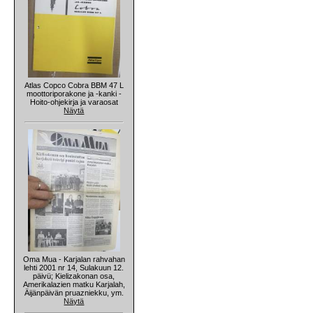
Atlas Copco Cobra BBM 47 L
moottoriporakone ja -kanki -
Hoito-ohjekirja ja varaosat
Näytä
Oma Mua - Karjalan rahvahan
lehti 2001 nr 14, Sulakuun 12.
päivü; Kielizakonan osa,
Amerikalazien matku Karjalah,
Äijänpäivän pruazniekku, ym.
Näytä