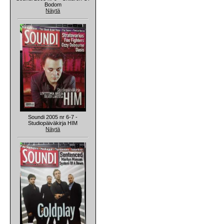
Bodom
Näytä
Soundi 2005 nr 6-7 -
Studiopäiväkirja HIM
Näytä