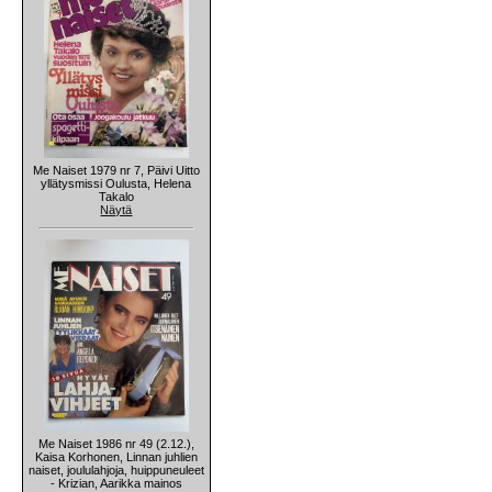
Me Naiset 1979 nr 7, Päivi Uitto
yllätysmissi Oulusta, Helena
Takalo
Näytä
Me Naiset 1986 nr 49 (2.12.),
Kaisa Korhonen, Linnan juhlien
naiset, joululahjoja, huippuneuleet
- Krizian, Aarikka mainos