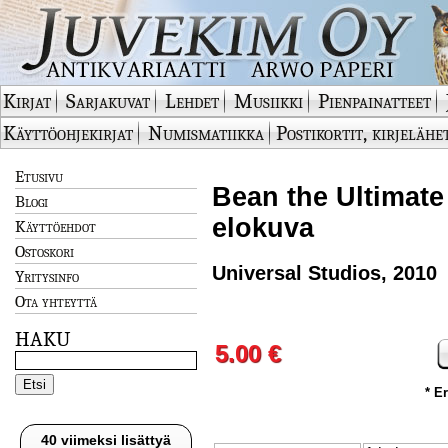
Kirjat
Sarjakuvat
Lehdet
Musiikki
Pienpainatteet
Käyttöohjekirjat
Numismatiikka
Postikortit, kirjelähe
Etusivu
Bean the Ultimate
Blogi
elokuva
Käyttöehdot
Ostoskori
Universal Studios, 2010
Yritysinfo
Ota yhteyttä
HAKU
5.00 €
* E
40 viimeksi lisättyä