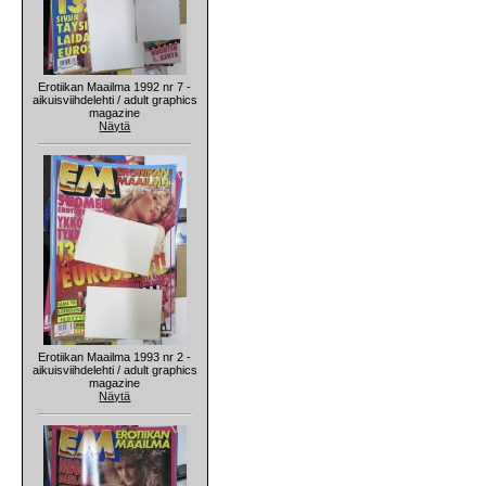
Erotiikan Maailma 1992 nr 7 -
aikuisviihdelehti / adult graphics
magazine
Näytä
Erotiikan Maailma 1993 nr 2 -
aikuisviihdelehti / adult graphics
magazine
Näytä