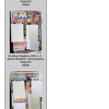
magazine
Näytä
Erotiikan Maailma 1995 nr 2 -
aikuisviihdelehti / adult graphics
magazine
Näytä