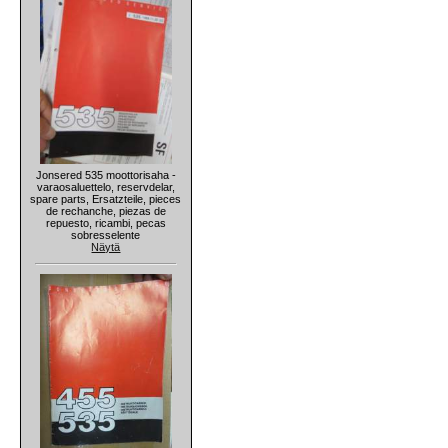
Jonsered 535 moottorisaha -
varaosaluettelo, reservdelar,
spare parts, Ersatzteile, pieces
de rechanche, piezas de
repuesto, ricambi, pecas
sobresselente
Näytä