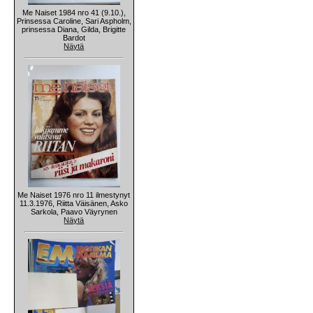
Me Naiset 1984 nro 41 (9.10.),
Prinsessa Caroline, Sari Aspholm,
prinsessa Diana, Gilda, Brigitte
Bardot
Näytä
Me Naiset 1976 nro 11 ilmestynyt
11.3.1976, Riitta Väisänen, Asko
Sarkola, Paavo Väyrynen
Näytä