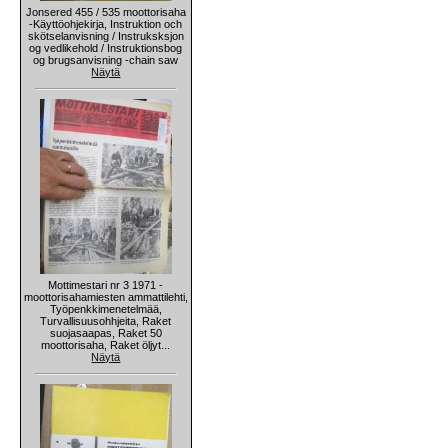
Jonsered 455 / 535 moottorisaha
-Käyttöohjekirja, Instruktion och
skötselanvisning / Instruksksjon
og vedlikehold / Instruktionsbog
og brugsanvisning -chain saw
Näytä
Mottimestari nr 3 1971 -
moottorisahamiesten ammattilehti,
Työpenkkimenetelmää,
Turvallisuusohhjeita, Raket
suojasaapas, Raket 50
moottorisaha, Raket öljyt...
Näytä