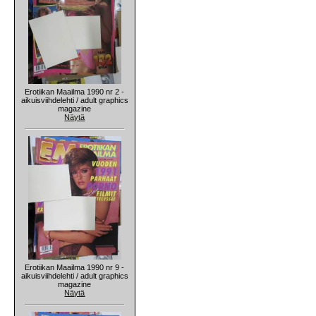
Erotiikan Maailma 1990 nr 2 -
aikuisviihdelehti / adult graphics
magazine
Näytä
Erotiikan Maailma 1990 nr 9 -
aikuisviihdelehti / adult graphics
magazine
Näytä