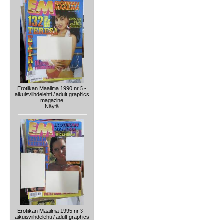
Erotiikan Maailma 1990 nr 5 -
aikuisviihdelehti / adult graphics
magazine
Näytä
Erotiikan Maailma 1995 nr 3 -
aikuisviihdelehti / adult graphics